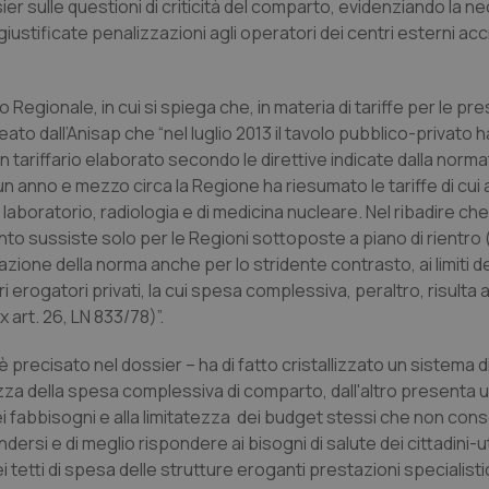
 sulle questioni di criticità del comparto, evidenziando la ne
ustificate penalizzazioni agli operatori dei centri esterni accr
.
o Regionale, in cui si spiega che, in materia di tariffe per le pre
eato dall’Anisap che “nel luglio 2013 il tavolo pubblico-privato 
 un tariffario elaborato secondo le direttive indicate dalla normat
 un anno e mezzo circa la Regione ha riesumato le tariffe di cui 
i laboratorio, radiologia e di medicina nucleare. Nel ribadire che 
to sussiste solo per le Regioni sottoposte a piano di rientro (
azione della norma anche per lo stridente contrasto, ai limiti de
ri erogatori privati, la cui spesa complessiva, peraltro, risulta
x art. 26, LN 833/78)”.
è precisato nel dossier – ha di fatto cristallizzato un sistema d
za della spesa complessiva di comparto, dall'altro presenta u
ei fabbisogni e alla limitatezza dei budget stessi che non con
ersi e di meglio rispondere ai bisogni di salute dei cittadini-ut
 tetti di spesa delle strutture eroganti prestazioni specialisti