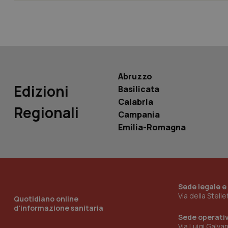
Nome
Nome
VISITOR_INFO1_LIV
_ga_0VMQEQKQ1N
Abruzzo
__Secure-YNID
Edizioni
Basilicata
Calabria
Regionali
Campania
YSC
Emilia-Romagna
__Secure-
ROLLOUT_TOKEN
tracking-sites-
ironfish-tracking-
named-enable
Sede legale e
Via della Stell
Quotidiano online
d'informazione sanitaria
Sede operati
Via Luigi Galva