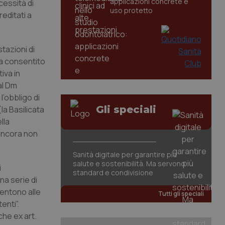
applicazioni concrete e
cessità di
uso protetto
editati a
stazioni di
ha consentito
iva in
al Dm
l’obbligo di
Gli speciali
la Basilicata
lla
 ancora non
Sanità digitale per garantire più
salute e sostenibilità. Ma servono
i
standard e condivisione
na serie di
sentono alle
Tutti gli speciali
enti”.
che ex art.