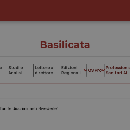
Basilicata
e
Studi e
Lettere al
Edizioni
Professionis
QS Pro
Analisi
direttore
Regionali
Sanitari.AI
Tariffe discriminanti. Rivederle”