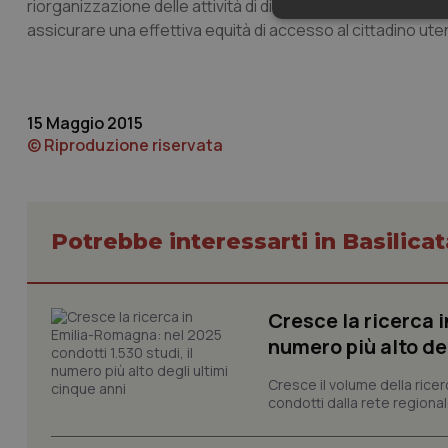
riorganizzazione delle attività di diagnostica di laboratorio
Neces
assicurare una effettiva equità di accesso al cittadino ut
15 Maggio 2015
© Riproduzione riservata
I cookie necessari con
e l'accesso alle aree 
Potrebbe interessarti in Basilicat
Nome
VISITOR_PRIVACY_
Cresce la ricerca i
numero più alto de
CookieScriptConse
Cresce il volume della ricer
condotti dalla rete regionale