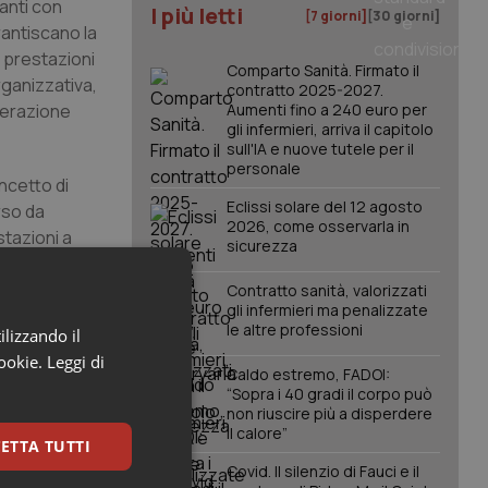
ranti con
I più letti
[7 giorni]
[30 giorni]
arantiscano la
e prestazioni
Comparto Sanità. Firmato il
organizzativa,
contratto 2025-2027.
unerazione
Aumenti fino a 240 euro per
gli infermieri, arriva il capitolo
sull'IA e nuove tutele per il
personale
oncetto di
Eclissi solare del 12 agosto
rso da
2026, come osservarla in
stazioni a
sicurezza
e e di punti
gestione
Contratto sanità, valorizzati
gli infermieri ma penalizzate
le altre professioni
ilizzando il
cookie.
Leggi di
blico-privato
Caldo estremo, FADOI:
stazioni. Un
“Sopra i 40 gradi il corpo può
non riuscire più a disperdere
tà produttive
il calore”
Anisap – tale
ETTA TUTTI
 una ottimale
Covid. Il silenzio di Fauci e il