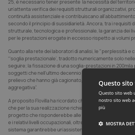
25, è necessario tener presente la necessità del territorio
un’attenta verifica dei requisiti strutturali organizzativi, 
continuità assistenziale e contribuiscano all’abbattimento d
secondo il principio di sussidiarietà. Ancora, tra i requisit
strutturale, tecnologica e professionale, la garanzia dei li
per le prestazioni erogate in eccesso rispetto ai volumi pre
Quanto alla rete dei laboratori di analisi, le "perplessità 
“‘soglia prestazionale’, tradotto numericamente solo nelle
seguire; la fissazione di una soglia-prestazioni in 200mila p
soggetti che nell’ultimo decennio sono stati sottoposti a 
prelievo che hanno già cagionato, in molte Regioni dove son
Questo sito 
aggregativa”.
Questo sito web ut
nostro sito web ac
A proposito Flovilla ha ricordato che “è stato presentato, p
più
che per la sua realizzazione richiederebbe una modifica 
progetto che risponderebbe alle esigenze di efficientament
e i relativi livelli occupazionali, oltre che la qualità e l’ap
MOSTRA DET
sistema garantirebbe un’assistenza qualificata dall’atto de