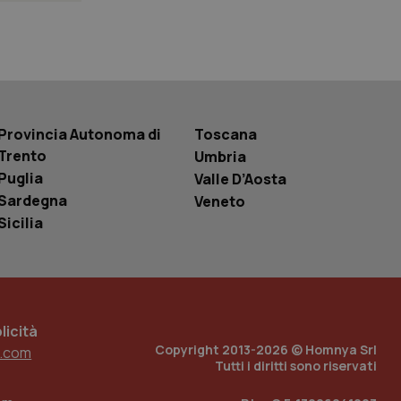
 tenere traccia
i Youtube incorporati
tics per mantenere
tore del sito web sta
ell'interfaccia di
Provincia Autonoma di
Toscana
 tenere traccia
i Youtube incorporati
Trento
Umbria
tore del sito web sta
ell'interfaccia di
Puglia
Valle D’Aosta
Sardegna
Veneto
 tenere traccia
Sicilia
r la gestione
one dell’esperienza
e per abilitare il
loggato con identity
icità
Copyright 2013-2026 © Homnya Srl
.com
Tutti i diritti sono riservati