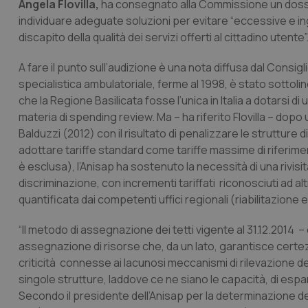
Angela Flovilla,
ha consegnato alla Commissione un dossier
individuare adeguate soluzioni per evitare “eccessive e ingi
discapito della qualità dei servizi offerti al cittadino utente”
A fare il punto sull’audizione è una nota diffusa dal Consigli
specialistica ambulatoriale, ferme al 1998, è stato sottolin
che la Regione Basilicata fosse l’unica in Italia a dotarsi di
materia di spending review. Ma – ha riferito Flovilla – dopo
Balduzzi (2012) con il risultato di penalizzare le strutture d
adottare tariffe standard come tariffe massime di riferimen
è esclusa), l’Anisap ha sostenuto la necessità di una rivisit
discriminazione, con incrementi tariffati riconosciuti ad alt
quantificata dai competenti uffici regionali (riabilitazione e
“Il metodo di assegnazione dei tetti vigente al 31.12.2014 – 
assegnazione di risorse che, da un lato, garantisce certez
criticità connesse ai lacunosi meccanismi di rilevazione d
singole strutture, laddove ce ne siano le capacità, di espand
Secondo il presidente dell’Anisap per la determinazione dei