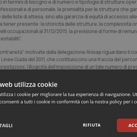
 in termini di bisogno e di numero e tipologia di strutture ope
professionali e di personale, la premialità per le strutture che g
elle liste di attesa, sino alla garanzia di equità di accesso all
i da tener presente: la storicità delle strutture, la complessità 
velli occupazionali al 31/12/2015, la previsione di forme di rem
stabiliti”.
e contrarietà" motivate dalla delegazione Anisap riguardano il c
 Linee Guida del 2011, che costituiscono una traccia del perco
restazioni; l’illogicità dell’imposizione di un tale numero di pre
ogni genere di contingentamento; le lacune in materia di servic
o stati introdotti, non sottovalutabili problemi alla corretta 
web utilizza cookie
ilizza i cookie per migliorare la tua esperienza di navigazione. Ut
consenti a tutti i cookie in conformità con la nostra policy per i 
iù di otto anni fa, un progetto di rete laboratori integrata pub
della LR 28/2000 e un adeguamento del nomenclatore delle pre
o dell’offerta di laboratorio, salvaguardando le singole real
propriatezza delle prestazioni. Infine – ha concluso il presidente 
RIFIUTA
TAGLI
ACC
l prelievo all’atto della consegna del referto e realizzerebbe