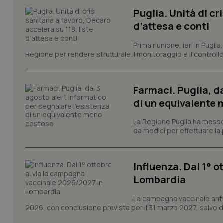
tracking-sites-ironf
Puglia. Unità di cri
tracking-enable
d’attesa e conti
tracking-sites-ironf
session-id
Prima riunione, ieri in Pugli
Regione per rendere strutturale il monitoraggio e il controllo 
_ga
Farmaci. Puglia, d
di un equivalente
La Regione Puglia ha messo 
da medici per effettuare la 
PHPSESSID
Influenza. Dal 1° 
Lombardia
_ga_KM60CM4NPH
La campagna vaccinale anti
2026, con conclusione prevista per il 31 marzo 2027, salvo div