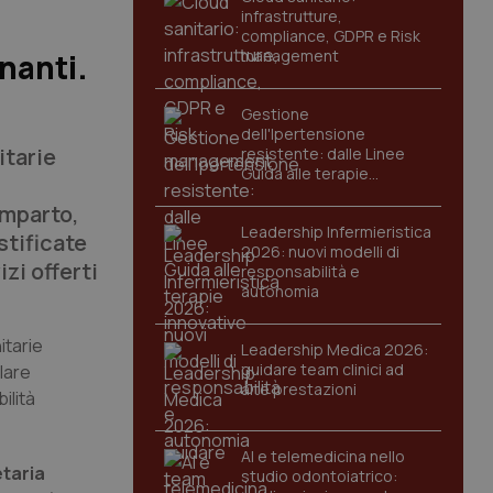
infrastrutture,
compliance, GDPR e Risk
management
inanti.
Gestione
dell'Ipertensione
itarie
resistente: dalle Linee
Guida alle terapie
innovative
omparto,
Leadership Infermieristica
stificate
2026: nuovi modelli di
zi offerti
responsabilità e
autonomia
itarie
Leadership Medica 2026:
guidare team clinici ad
olare
alte prestazioni
ilità
AI e telemedicina nello
etaria
studio odontoiatrico: