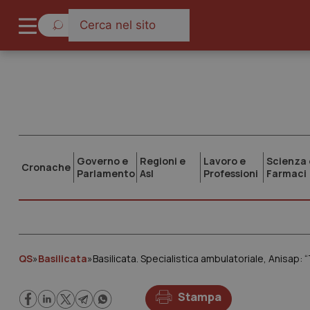
Governo e
Regioni e
Lavoro e
Scienza 
Cronache
Parlamento
Asl
Professioni
Farmaci
QS
»
Basilicata
»
Basilicata. Specialistica ambulatoriale, Anisap: “
Stampa