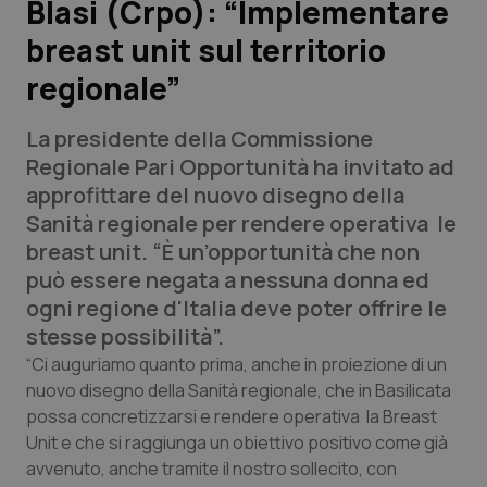
Blasi (Crpo): “Implementare
breast unit sul territorio
Scienza e Farmaci
regionale”
Studi e Analisi
La presidente della Commissione
Lettere al direttore
Regionale Pari Opportunità ha invitato ad
approfittare del nuovo disegno della
Edizioni Regionali
Sanità regionale per rendere operativa le
breast unit. “È un’opportunità che non
QS Pro
può essere negata a nessuna donna ed
ogni regione d'Italia deve poter offrire le
Professionisti Sanitari.AI
stesse possibilità”.
“Ci auguriamo quanto prima, anche in proiezione di un
Abruzzo
QS Pro Gold
nuovo disegno della Sanità regionale, che in Basilicata
possa concretizzarsi e rendere operativa la Breast
QS Club
Newsletter
Unit e che si raggiunga un obiettivo positivo come già
Basilicata
Artrite & artrosi
avvenuto, anche tramite il nostro sollecito, con