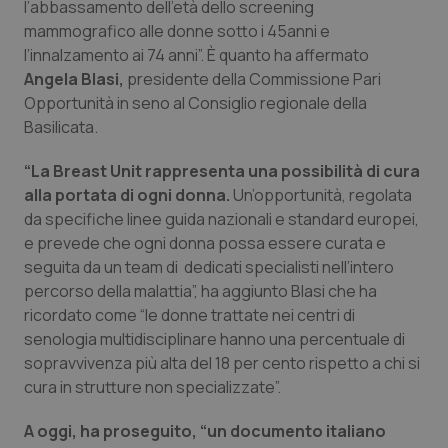
l’abbassamento dell'età dello screening
Calabria
Asma & BPCO
mammografico alle donne sotto i 45anni e
l’innalzamento ai 74 anni”. È quanto ha affermato
Campania
Car-T
Angela Blasi,
presidente della Commissione Pari
Opportunità in seno al Consiglio regionale della
Emilia-Romagna
Colesterolo & coronaropatie
Basilicata.
Friuli Venezia Giulia
Dermatite Atopica
“La Breast Unit rappresenta una possibilità di cura
alla portata di ogni donna.
Un’opportunità, regolata
da specifiche linee guida nazionali e standard europei,
Lazio
Diabete & glucometri
e prevede che ogni donna possa essere curata e
seguita da un team di dedicati specialisti nell’intero
Liguria
Disturbi dell’umore
percorso della malattia”, ha aggiunto Blasi che ha
ricordato come “le donne trattate nei centri di
Lombardia
Dolore
senologia multidisciplinare hanno una percentuale di
sopravvivenza più alta del 18 per cento rispetto a chi si
Marche
Donna & Salute
cura in strutture non specializzate”.
Molise
Epatiti
A oggi, ha proseguito, “un documento italiano