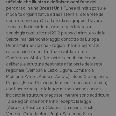
ufficiale che illustra e definisce ogni fase del
percorso in una Breast Unit
(‘Linee di indirizzo sulle
Piemonte
HIV
modalità organizzative ed assistenziali della rete dei
centri di senologia’), redatto da un gruppo di lavoro
Provincia Autonoma di Bolzano
Infezioni & Febbre
formato da alcuni dei massimi esperti italiani in
senologia costituito nel 2012 presso il ministero della
Provincia Autonoma di Trento
Ipertensione & Scompenso
Salute”, ma “dal monitoraggio condotto da Europa
Donna Italia risulta che 7 regioni, hanno legiferato
Puglia
Malattie rare
recependo le linee di indirizzo validate dalla
Conferenza Stato-Regioni ed identificando con
Sardegna
Malattia di Crohn & Rettocolite Ulcerosa
delibera le strutture destinate a far parte della rete
regionale (Campania, Lazio, Liguria, Lombardia,
Sicilia
Neuroscienze & patologie neurodegenerative
Piemonte-Valle D’Aosta e Veneto). Sono 4 le regioni le
Regioni (Emilia-Romagna, Marche, Toscana e Umbria)
che hanno recepito la legge ma non hanno ancora
Toscana
Obesità
indicato le strutture preposte, mentre sono addirittura
10 le Regioni che non hanno recepito la legge
Umbria
Oftalmologia
(Abruzzo, Basilicata, Calabria, Campania, Friuli
Venezia-Giulia, Molise, Puglia, Sardegna, Sicilia,