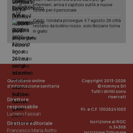
infermieri, arriva il capitolo sull'IA e nuove
tutele per il personale
Caldo, l’ondata prosegue. Il 7 agosto 26 città
restano da bollino rosso, solo Bolzano torna
in giallo
PHPSESSID
Sessio
PHP.net
www.quotidianosanita.it
Quotidiano online
Copyright 2013-2026
d'informazione sanitaria
© Homnya Srl
Tutti i diritti sono
riservati
Direttore
responsabile
P.I. e C.F. 13026241003
Luciano Fassari
Iscrizione al ROC
Direttore editoriale
n.34308
Francesco Maria Avitto
Iscrizione Tribunale