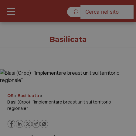
Domenica 9 Agosto 2026
Basilicata
Basilicata
Cronache
QS
»
Basilicata
»
Blasi (Crpo): “Implementare breast unit sul territorio
Governo e Parlamento
regionale”
Regioni e Asl
Lavoro e Professioni