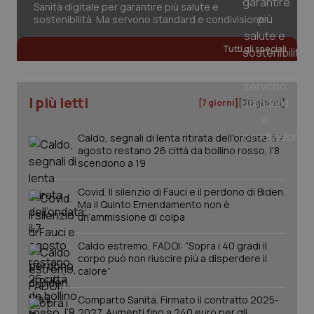
Sanità digitale per garantire più salute e
2 gior
sostenibilità. Ma servono standard e condivisione
Tutti gli speciali
_ga
1 anno
Google LLC
mes
.quotidianosanita.it
I più letti
[7 giorni]
[30 giorni]
Caldo, segnali di lenta ritirata dell'ondata: il 7
agosto restano 26 città da bollino rosso, l'8
scendono a 19
Covid. Il silenzio di Fauci e il perdono di Biden.
Ma il Quinto Emendamento non è
un’ammissione di colpa
Caldo estremo, FADOI: “Sopra i 40 gradi il
corpo può non riuscire più a disperdere il
calore”
Comparto Sanità. Firmato il contratto 2025-
2027. Aumenti fino a 240 euro per gli