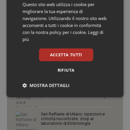
Potrebbe interessarti in
Questo sito web utilizza i cookie per
Salute orale & impianti
migliorare la tua esperienza di
Basilicata
navigazione. Utilizzando il nostro sito web
Sangue & coagulazione
acconsenti a tutti i cookie in conformità
Settimana della Scienza dello
con la nostra policy per i cookie.
Leggi di
Spallanzani: capire la ricerca per
Tiroide
più
comprendere il presente
Tumore al seno
ACCETTA TUTTI
Regione Lombardia scrive al ministro
Schillaci: “Gli attuali indicatori non
Tumore ovarico
fotografano la qualità reale del Ssn”
RIFIUTA
Tumori del Polmone & Testa Collo
MOSTRA DETTAGLI
Case di comunità. La sfida ora è
riempirle di professionisti e servizi. Il
punto della Conferenza delle Regioni
Tumori gastrointestinali
Necessari
Statistici
Marketing
Ulcera & Reflusso
San Raffaele di Milano. Ispezioni e
criticità riscontrate, stop al
laboratorio di Embriologia
Vaccini