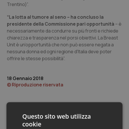
Valle D’Aosta
Oncodermatologia
Trentino)”.
Veneto
Oncoematologia
“La lotta al tumore al seno – ha concluso la
presidente della Commissione pari opportunità
– è
Oncologia & Nutrizione
necessariamente da condurre su più fronti e richiede
chiarezza e trasparenza nel porsi obiettivi. La Breast
Unit è un’opportunità che non può essere negata a
Psoriasi & pelle
nessuna donna ed ogni regione d'Italia deve poter
offrire le stesse possibilità”.
Quotidiano Cardiologia
Quotidiano Chirurgia
18 Gennaio 2018
© Riproduzione riservata
Quotidiano Oncologia
Quotidiano Pediatria
Questo sito web utilizza
Rene & patologie urogenitali
cookie