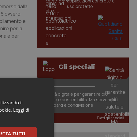
applicazioni concrete e
o emerso dalla
uso protetto
356 ovvero
follamento e
nire per la
ona e per
Gli speciali
Sanità digitale per garantire più
salute e sostenibilità. Ma servono
ilizzando il
standard e condivisione
cookie.
Leggi di
Tutti gli speciali
, il
ETTA TUTTI