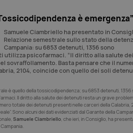
“Tossicodipendenza è emergenza
Samuele Ciambriello ha presentato in Consigl
Relazione semestrale sullo stato della detenz
Campania: su 6853 detenuti, 1356 sono
utilizza psicofarmaci. “Il diritto alla salute de
el sovraffollamento. Basta pensare che il nume
abria, 2104, coincide con quello dei soli detenu
ale è quello della tossicodipendenza; su 6853 detenuti, 1356
armaci. Il diritto alla salute dei detenuti resta un grave proble
ero totale dei detenuti presenti nelle carceri della Calabria, 
eale”. Sono alcuni dei dati evidenziati dal Garante della Campan
sonale,
Samuele Ciambriello
, che ieri, in Consiglio, ha present
n Campania.