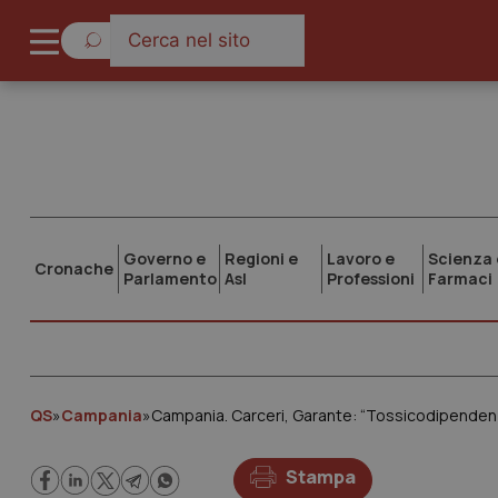
Governo e
Regioni e
Lavoro e
Scienza 
Cronache
Parlamento
Asl
Professioni
Farmaci
QS
»
Campania
»
Campania. Carceri, Garante: “Tossicodipende
Stampa