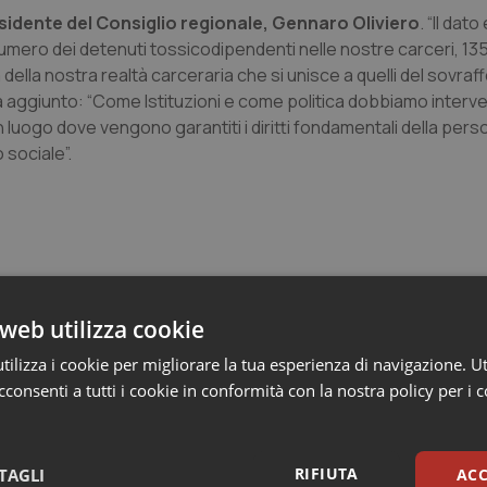
esidente del Consiglio regionale, Gennaro Oliviero
. “Il dat
numero dei detenuti tossicodipendenti nelle nostre carceri, 1
ella nostra realtà carceraria che si unisce a quelli del sovraf
 ha aggiunto: “Come Istituzioni e come politica dobbiamo interve
luogo dove vengono garantiti i diritti fondamentali della pers
 sociale”.
web utilizza cookie
a
ilizza i cookie per migliorare la tua esperienza di navigazione. Ut
consenti a tutti i cookie in conformità con la nostra policy per i 
n Emilia-Romagna: nel 2025 condotti 1.530 studi
gli ultimi cinque anni
RIFIUTA
TAGLI
ACC