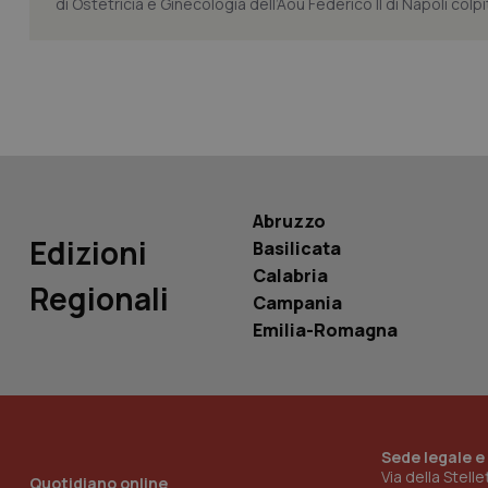
di Ostetricia e Ginecologia dell’Aou Federico II di Napoli colp
tracking-sites-ironf
tracking-enable
tracking-sites-ironf
session-id
_ga
Abruzzo
Edizioni
Basilicata
Calabria
Regionali
Campania
PHPSESSID
Emilia-Romagna
Sede legale e
_ga_KM60CM4NPH
Via della Stell
Quotidiano online