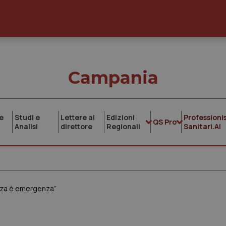
Campania
e
Studi e
Lettere al
Edizioni
Professionis
QS Pro
Analisi
direttore
Regionali
Sanitari.AI
nza è emergenza”