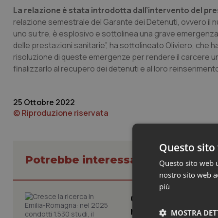
La relazione è stata introdotta dall’intervento del pr
relazione semestrale del Garante dei Detenuti, ovvero il 
uno su tre, è esplosivo e sottolinea una grave emergenza d
delle prestazioni sanitarie”, ha sottolineato Oliviero, che
risoluzione di queste emergenze per rendere il carcere un 
finalizzarlo al recupero dei detenuti e al loro reinserimento
25 Ottobre 2022
© Riproduzione riservata
Questo sito 
Potrebbe interessarti in Campani
Questo sito web ut
nostro sito web ac
più
Cresce la ricerca i
numero più alto de
MOSTRA DET