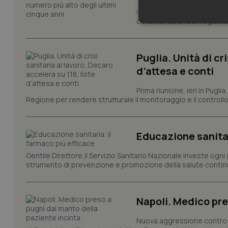
Cresce il volume della ricer
condotti dalla rete regionale
Neces
Puglia. Unità di cri
d’attesa e conti
Prima riunione, ieri in Pugli
Regione per rendere strutturale il monitoraggio e il controllo 
I cookie necessari con
e l'accesso alle aree 
Educazione sanitar
Nome
VISITOR_PRIVACY_
Gentile Direttore,il Servizio Sanitario Nazionale investe ogni 
strumento di prevenzione e promozione della salute continu
Napoli. Medico pre
CookieScriptConse
Nuova aggressione contro un