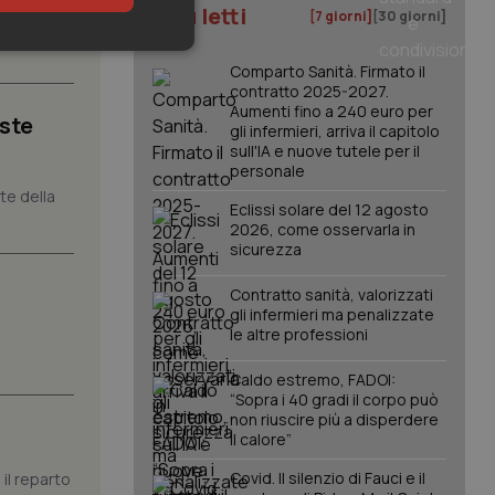
I più letti
[7 giorni]
[30 giorni]
li studi
keting
Comparto Sanità. Firmato il
contratto 2025-2027.
Aumenti fino a 240 euro per
iste
gli infermieri, arriva il capitolo
sull'IA e nuove tutele per il
personale
nte della
Eclissi solare del 12 agosto
2026, come osservarla in
sicurezza
igazione sulle pagine
kie.
Contratto sanità, valorizzati
gli infermieri ma penalizzate
le altre professioni
er memorizzare le
utente per la loro
 dati sul consenso
Caldo estremo, FADOI:
itiche e
tendo che le loro
“Sopra i 40 gradi il corpo può
ssioni future.
non riuscire più a disperdere
il calore”
l servizio Cookie-
erenze di consenso
sario che il banner
Covid. Il silenzio di Fauci e il
il reparto
funzioni