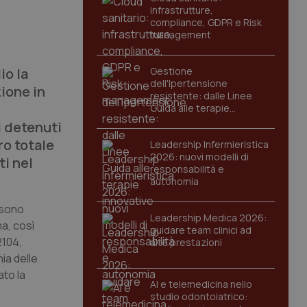
infrastrutture,
compliance, GDPR e Risk
management
”
io la
Gestione
dell'Ipertensione
ione in
resistente: dalle Linee
Guida alle terapie
innovative
i detenuti
ro totale
Leadership Infermieristica
2026: nuovi modelli di
ti nel
responsabilità e
autonomia
 sono
Leadership Medica 2026:
ma, così
guidare team clinici ad
2104,
alte prestazioni
ia delle
ato la
AI e telemedicina nello
studio odontoiatrico: