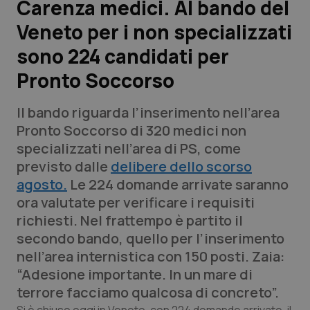
Carenza medici. Al bando del
Veneto per i non specializzati
Scienza e Farmaci
sono 224 candidati per
Studi e Analisi
Pronto Soccorso
Lettere al direttore
Il bando riguarda l’inserimento nell’area
Pronto Soccorso di 320 medici non
Edizioni Regionali
specializzati nell’area di PS, come
previsto dalle
delibere dello scorso
QS Pro
agosto.
Le 224 domande arrivate saranno
ora valutate per verificare i requisiti
Professionisti Sanitari.AI
richiesti. Nel frattempo è partito il
secondo bando, quello per l’inserimento
Abruzzo
QS Pro Gold
nell’area internistica con 150 posti. Zaia:
“Adesione importante. In un mare di
QS Club
Newsletter
Basilicata
Artrite & artrosi
terrore facciamo qualcosa di concreto”.