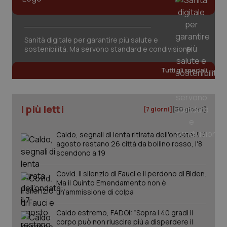
Sanità digitale per garantire più salute e
sostenibilità. Ma servono standard e condivisione
Tutti gli speciali
I più letti
[7 giorni]
[30 giorni]
Caldo, segnali di lenta ritirata dell'ondata: il 7
agosto restano 26 città da bollino rosso, l'8
scendono a 19
Covid. Il silenzio di Fauci e il perdono di Biden.
Ma il Quinto Emendamento non è
un’ammissione di colpa
PHPSESSID
Sessio
PHP.net
Caldo estremo, FADOI: “Sopra i 40 gradi il
www.quotidianosanita.it
corpo può non riuscire più a disperdere il