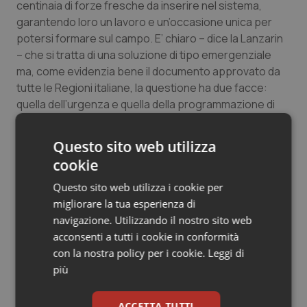
centinaia di forze fresche da inserire nel sistema,
Salute orale & impianti
garantendo loro un lavoro e un’occasione unica per
potersi formare sul campo. E’ chiaro – dice la Lanzarin
Sangue & coagulazione
– che si tratta di una soluzione di tipo emergenziale
ma, come evidenzia bene il documento approvato da
Tiroide
tutte le Regioni italiane, la questione ha due facce:
quella dell’urgenza e quella della programmazione di
prospettiva. L’urgenza è dettata dalla necessità di non
Tumore al seno
chiudere reparti, e questo la Regione Veneto non lo
Questo sito web utilizza
farà mai; la prospettiva è quella di una profonda riforma
Tumore ovarico
cookie
che snellisca e sburocratizzi l’intero cammino verso
l’esercizio della professione medica”.
Questo sito web utilizza i cookie per
Tumori del Polmone & Testa Collo
migliorare la tua esperienza di
navigazione. Utilizzando il nostro sito web
Tumori gastrointestinali
14 Ottobre 2019
acconsenti a tutti i cookie in conformità
© Riproduzione riservata
con la nostra policy per i cookie.
Leggi di
Ulcera & Reflusso
più
Vaccini
ACCETTA TUTTI