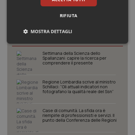
RIFIUTA
Potrebbe interessarti in
MOSTRA DETTAGLI
Regioni e Asl
Necessari
Statistici
Marketing
Settimana della Scienza dello
Spallanzani: capire la ricerca per
comprendere il presente
Regione Lombardia scrive al ministro
Schillaci: “Gli attuali indicatori non
Necessari
Statistici
Marketing
fotografano la qualità reale del Ssn”
I cookie necessari contribuiscono a rendere fruibile il
sito web abilitandone funzionalità di base quali la
navigazione sulle pagine e l'accesso alle aree
Case di comunità. La sfida ora è
protette del sito. Il sito web non è in grado di
riempirle di professionisti e servizi. Il
funzionare correttamente senza questi cookie.
punto della Conferenza delle Regioni
Nome
Fornitore
/
Dominio
Scaden
VISITOR_PRIVACY_METADATA
5 mesi