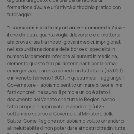
di giunta di agosto, cioè una parte teorica di
formazione d’aula e un’attività di tirocinio pratico con
Piemonte
HIV
tutoraggio”.
Provincia Autonoma di Bolzano
Infezioni & Febbre
“L’adesione è stata importante – commenta Zaia
–
il che dimostra quanta voglia di lavorare e di mettersi
Provincia Autonoma di Trento
Ipertensione & Scompenso
alla prova ci sia tra i nostri giovani medici, imprigionati
nell’assurdità nazionale delle borse di specialità in
numero largamente inferiore ai laureati in medicina,
Puglia
Malattie rare
elemento questo tra i più determinanti per la ormai
emergenziale carenza di medici in tutta Italia (53.000)
Sardegna
Malattia di Crohn & Rettocolite Ulcerosa
e in Veneto (almeno 1.300). In questi mesi – aggiunge il
Governatore – abbiamo sentito un mare di teorie, ma
Sicilia
Neuroscienze & patologie neurodegenerative
fatti concreti, nessuno. Il primo e unico è stato il
documento del Veneto che tutte le Regioni hanno
Toscana
Obesità
fatto proprio e approvato, inviandolo già il 26
settembre scorso al Governo e al Ministero della
Umbria
Oftalmologia
Salute. Come Regione non abbiamo voluto arrenderci
all’ineluttabilità di non poter dare ai nostri cittadini tutta