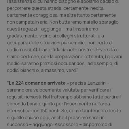
Valle D’Aosta
Oncodermatologia
l’assistenza di cui hanno bisogno e abbiamo deciso di
percorrere questa strada, certamente inedita,
certamente coraggiosa, ma altrettanto certamente
Veneto
Oncoematologia
non campata in aria. Non butteremo mai allo sbaraglio
questi ragazzi – aggiunge – ma li inseriremo
Oncologia & Nutrizione
gradatamente, vicino ai colleghi strutturati, e a
occuparsi delle situazioni più semplici, non certo di
Psoriasi & pelle
codici rossi. Abbiamo fiducia nelle nostre Università e
siamo certi che, con la preparazione ottenuta, i giovani
Quotidiano Cardiologia
medici saranno preziosi occupandosi, ad esempio, di
codici bianchi o, al massimo, verdi”.
Quotidiano Chirurgia
“Le 224 domande arrivate –
precisa Lanzarin –
saranno ora velocemente valutate per verificare i
Quotidiano Oncologia
requisiti richiesti. Nel frattempo abbiamo fatto partire il
secondo bando, quello per l’inserimento nell’area
Quotidiano Pediatria
internistica con 150 posti. Se, come fa intendere l’esito
di quello chiuso oggi, anche il prossimo sarà un
Rene & patologie urogenitali
successo – aggiunge l’Assessore – disporremo di