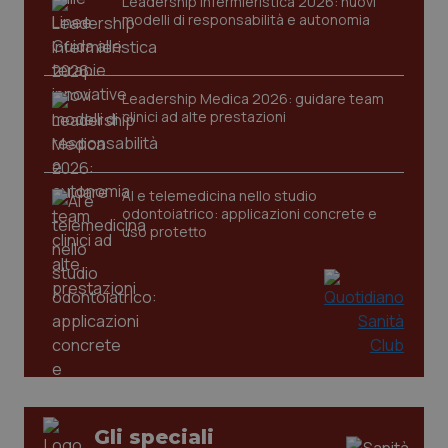
Leadership Infermieristica 2026: nuovi
modelli di responsabilità e autonomia
Leadership Medica 2026: guidare team
clinici ad alte prestazioni
tracking-sites-ironfish-
www.quotidianosanita.it
4
tracking-enable
settim
2 gior
AI e telemedicina nello studio
odontoiatrico: applicazioni concrete e
uso protetto
tracking-sites-ironfish-
www.quotidianosanita.it
4
session-id
settim
2 gior
_ga
1 anno
Google LLC
mes
.quotidianosanita.it
Gli speciali