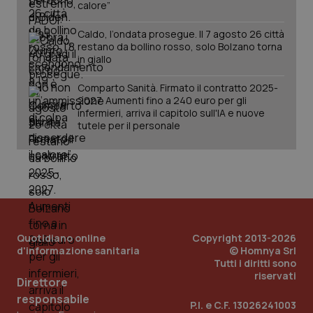
calore”
Caldo, l’ondata prosegue. Il 7 agosto 26 città
restano da bollino rosso, solo Bolzano torna
in giallo
Comparto Sanità. Firmato il contratto 2025-
2027. Aumenti fino a 240 euro per gli
infermieri, arriva il capitolo sull'IA e nuove
tutele per il personale
_ga_KM60CM4NPH
.quotidianosanita.it
1 anno
Quotidiano online
Copyright 2013-2026
mes
d'informazione sanitaria
© Homnya Srl
Tutti i diritti sono
riservati
Direttore
responsabile
P.I. e C.F. 13026241003