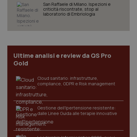
YouTube
San Raffaele di Milano. Ispezioni e
settim
.youtube.com
criticità riscontrate, stop al
laboratorio di Embriologia
Ultime analisi e review da QS Pro
Gold
Cloud sanitario: infrastrutture,
compliance, GDPR e Risk management
CookieScriptConsent
5 mesi
CookieScript
settim
www.quotidianosanita.it
Gestione dell'Ipertensione resistente:
dalle Linee Guida alle terapie innovative