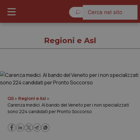
Domenica 9 Agosto 2026
Regioni e Asl
Regioni e Asl
Cronache
QS
»
Regioni e Asl
»
Carenza medici. Al bando del Veneto per i non specializzati
Governo e Parlamento
sono 224 candidati per Pronto Soccorso
Regioni e Asl
Lavoro e Professioni