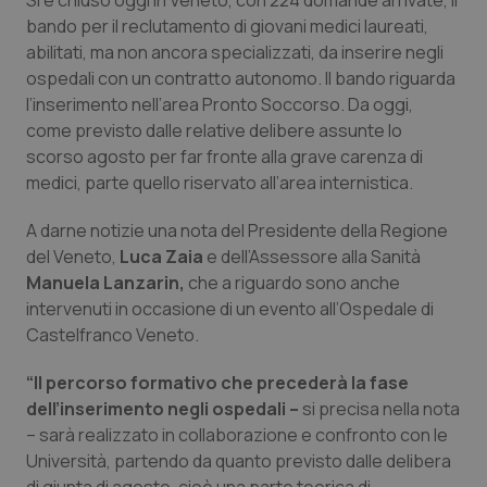
Si è chiuso oggi in Veneto, con 224 domande arrivate, il
Calabria
Asma & BPCO
bando per il reclutamento di giovani medici laureati,
abilitati, ma non ancora specializzati, da inserire negli
Campania
Car-T
ospedali con un contratto autonomo. Il bando riguarda
l’inserimento nell’area Pronto Soccorso. Da oggi,
Emilia-Romagna
Colesterolo & coronaropatie
come previsto dalle relative delibere assunte lo
scorso agosto per far fronte alla grave carenza di
medici, parte quello riservato all’area internistica.
Friuli Venezia Giulia
Dermatite Atopica
A darne notizie una nota del Presidente della Regione
Lazio
Diabete & glucometri
del Veneto,
Luca Zaia
e dell’Assessore alla Sanità
Manuela Lanzarin,
che a riguardo sono anche
Liguria
Disturbi dell’umore
intervenuti in occasione di un evento all’Ospedale di
Castelfranco Veneto.
Lombardia
Dolore
“Il percorso formativo che precederà la fase
dell’inserimento negli ospedali –
si precisa nella nota
Marche
Donna & Salute
– sarà realizzato in collaborazione e confronto con le
Università, partendo da quanto previsto dalle delibera
Molise
Epatiti