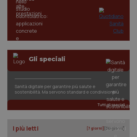
Gli speciali
tracking-sites-ironfish-
www.quotidianosanita.it
4
tracking-enable
settim
2 gior
Sanità digitale per garantire più salute e
sostenibilità. Ma servono standard e condivisione
Tutti gli speciali
tracking-sites-ironfish-
www.quotidianosanita.it
4
session-id
settim
2 gior
I più letti
[7 giorni]
[30 giorni]