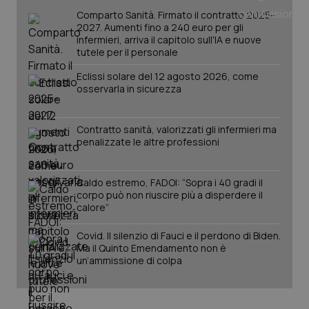
_ga
1 anno
Google LLC
Comparto Sanità. Firmato il contratto 2025-
mes
.quotidianosanita.it
2027. Aumenti fino a 240 euro per gli
infermieri, arriva il capitolo sull'IA e nuove
tutele per il personale
Eclissi solare del 12 agosto 2026, come
osservarla in sicurezza
Contratto sanità, valorizzati gli infermieri ma
penalizzate le altre professioni
Caldo estremo, FADOI: “Sopra i 40 gradi il
corpo può non riuscire più a disperdere il
calore”
Covid. Il silenzio di Fauci e il perdono di Biden.
Ma il Quinto Emendamento non è
un’ammissione di colpa