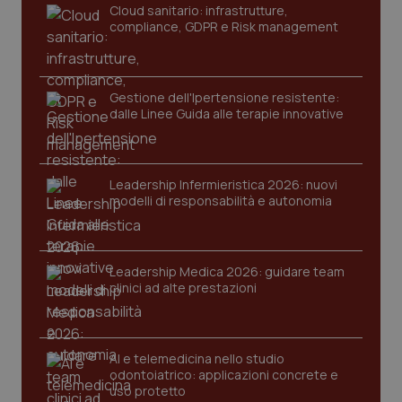
Cloud sanitario: infrastrutture,
navigazione sulle pagine e l'accesso alle aree
protette del sito. Il sito web non è in grado di
compliance, GDPR e Risk management
funzionare correttamente senza questi cookie.
Nome
Fornitore
/
Dominio
Scaden
VISITOR_PRIVACY_METADATA
5 mesi
YouTube
Gestione dell'Ipertensione resistente:
settim
.youtube.com
dalle Linee Guida alle terapie innovative
Leadership Infermieristica 2026: nuovi
modelli di responsabilità e autonomia
Leadership Medica 2026: guidare team
clinici ad alte prestazioni
AI e telemedicina nello studio
odontoiatrico: applicazioni concrete e
CookieScriptConsent
5 mesi
CookieScript
uso protetto
settim
www.quotidianosanita.it