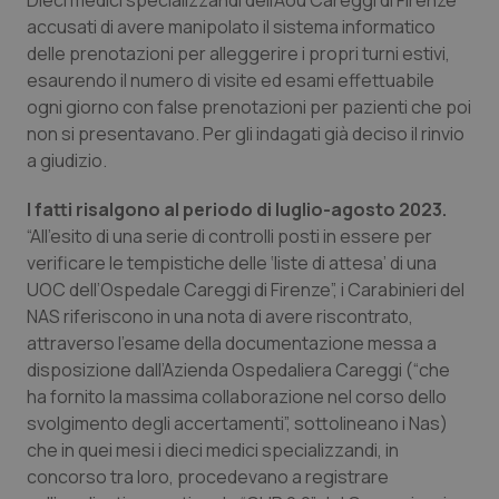
Dieci medici specializzandi dell’Aou Careggi di Firenze
Calabria
Asma & BPCO
accusati di avere manipolato il sistema informatico
delle prenotazioni per alleggerire i propri turni estivi,
Campania
Car-T
esaurendo il numero di visite ed esami effettuabile
ogni giorno con false prenotazioni per pazienti che poi
Emilia-Romagna
Colesterolo & coronaropatie
non si presentavano. Per gli indagati già deciso il rinvio
a giudizio.
Friuli Venezia Giulia
Dermatite Atopica
I fatti risalgono al periodo di luglio-agosto 2023.
“All’esito di una serie di controlli posti in essere per
Lazio
Diabete & glucometri
verificare le tempistiche delle ‘liste di attesa’ di una
UOC dell’Ospedale Careggi di Firenze”, i Carabinieri del
Liguria
Disturbi dell’umore
NAS riferiscono in una nota di avere riscontrato,
attraverso l’esame della documentazione messa a
Lombardia
Dolore
disposizione dall’Azienda Ospedaliera Careggi (“che
ha fornito la massima collaborazione nel corso dello
Marche
Donna & Salute
svolgimento degli accertamenti”, sottolineano i Nas)
che in quei mesi i dieci medici specializzandi, in
concorso tra loro, procedevano a registrare
Molise
Epatiti