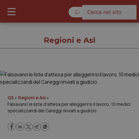
Venerdì 7 Agosto 2026
Regioni e Asl
Regioni e Asl
Cronache
QS
»
Regioni e Asl
»
Falsavano le liste d’attesa per alleggerirsi il lavoro, 10 medici
Governo e Parlamento
specializzandi del Careggi rinviati a giudizio
Regioni e Asl
Lavoro e Professioni