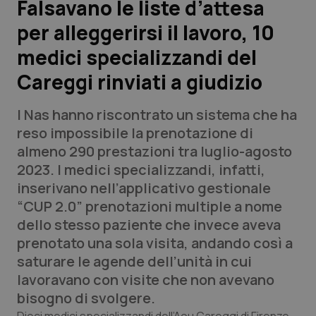
Falsavano le liste d’attesa
per alleggerirsi il lavoro, 10
Scienza e Farmaci
medici specializzandi del
Studi e Analisi
Careggi rinviati a giudizio
Lettere al direttore
I Nas hanno riscontrato un sistema che ha
reso impossibile la prenotazione di
Edizioni Regionali
almeno 290 prestazioni tra luglio-agosto
2023. I medici specializzandi, infatti,
QS Pro
inserivano nell’applicativo gestionale
“CUP 2.0” prenotazioni multiple a nome
Professionisti Sanitari.AI
dello stesso paziente che invece aveva
prenotato una sola visita, andando così a
Abruzzo
QS Pro Gold
saturare le agende dell’unità in cui
lavoravano con visite che non avevano
QS Club
Newsletter
Basilicata
Artrite & artrosi
bisogno di svolgere.