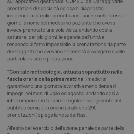
sull’applicativo gestionale “CUP 2.0” del Careggi varie
prestazioni di specialità ed esami diagnostici,
Piemonte
HIV
inserendo molteplici prenotazioni, anche nello stesso
giorno, a nome del medesimo paziente che aveva
Provincia Autonoma di Bolzano
Infezioni & Febbre
invece prenotato una sola visita, andando così a
saturare, per più giorni, le agende dell’unità e
Provincia Autonoma di Trento
Ipertensione & Scompenso
rendendo di fatto impossibile la prenotazione da parte
dei soggetti che avevano necessità di svolgere quelle
Puglia
Malattie rare
particolari visite o prestazioni.
“Con tale metodologia, attuata soprattutto nella
Sardegna
Malattia di Crohn & Rettocolite Ulcerosa
fascia oraria della prima mattina,
i medici si
garantivano una giornata lavorativa meno densa di
Sicilia
Neuroscienze & patologie neurodegenerative
impegni nei mesi di luglio ed agosto, andando così a
interrompere e/o turbare il regolare svolgimento del
Toscana
Obesità
pubblico servizio in ordine ad almeno 290
prenotazioni”, spiega la nota dei Nas.
Umbria
Oftalmologia
All’esito dell’esercizio dell’azione penale da parte della