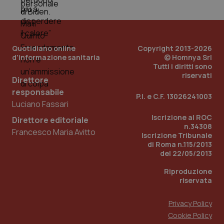
PHPSESSID
Sessio
PHP.net
www.quotidianosanita.it
Quotidiano online
Copyright 2013-2026
d'informazione sanitaria
© Homnya Srl
Tutti i diritti sono
riservati
Direttore
responsabile
P.I. e C.F. 13026241003
Luciano Fassari
Iscrizione al ROC
Direttore editoriale
n.34308
Francesco Maria Avitto
Iscrizione Tribunale
di Roma n.115/2013
del 22/05/2013
Riproduzione
riservata
Privacy Policy
Cookie Policy
_ga_KM60CM4NPH
.quotidianosanita.it
1 anno
mes