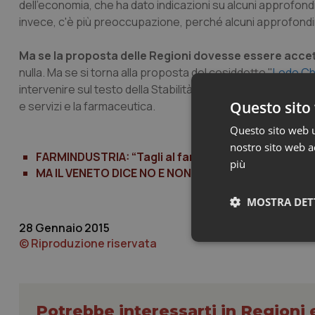
dell'economia, che ha dato indicazioni su alcuni approfondim
invece, c'è più preoccupazione, perché alcuni approfondime
Ma se la proposta delle Regioni dovesse essere accet
nulla. Ma se si torna alla proposta del cosiddetto "
Lodo Ch
intervenire sul testo della Stabilità prima della sua approva
Questo sito 
e servizi e la farmaceutica.
Questo sito web ut
nostro sito web ac
FARMINDUSTRIA: “Tagli al farmaco inaccettabili. G
più
MA IL VENETO DICE NO E NON VOTA. Zaia: “Solo tagli
MOSTRA DET
28 Gennaio 2015
© Riproduzione riservata
Neces
Potrebbe interessarti in Regioni 