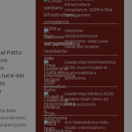
infrastrutture,
compliance, GDPR e Risk
management
Gestione
dell'Ipertensione
resistente: dalle Linee
Guida alle terapie
dal Patto
innovative
ivo:
Leadership Infermieristica
do
2026: nuovi modelli di
responsabilità e
a luce dei
autonomia
to
a
Leadership Medica 2026:
guidare team clinici ad
alte prestazioni
ta della
cui si devono
AI e telemedicina nello
 a quel punto
studio odontoiatrico: