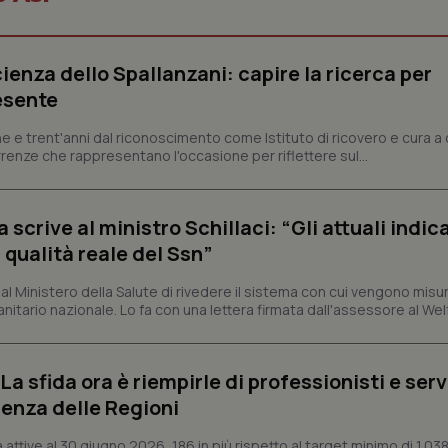
Necessari
Statistici
Marketing
ienza dello Spallanzani: capire la ricerca per
tribuiscono a rendere fruibile il sito web abilitandone funzionalità di base quali la nav
protette del sito. Il sito web non è in grado di funzionare correttamente senza questi coo
esente
Fornitore
/
Dominio
Scadenza
Descrizione
e e trent'anni dal riconoscimento come Istituto di ricovero e cura a 
METADATA
5 mesi 4
Questo cookie viene utilizzato p
YouTube
rrenze che rappresentano l'occasione per riflettere sul...
settimane
scelte di consenso e privacy dell'
.youtube.com
interazione con il sito. Registra i
del visitatore riguardo a varie pol
impostazioni sulla privacy, garan
preferenze siano onorate nelle se
crive al ministro Schillaci: “Gli attuali indica
 qualità reale del Ssn”
nt
5 mesi 3
Questo cookie viene utilizzato da
CookieScript
settimane
Script.com per ricordare le pref
www.quotidianosanita.it
sui cookie dei visitatori. È neces
 Ministero della Salute di rivedere il sistema con cui vengono misur
dei cookie di Cookie-Script.com 
correttamente.
itario nazionale. Lo fa con una lettera firmata dall'assessore al Welf
ish-
www.quotidianosanita.it
4
Questo cookie è impostato dall'a
settimane
abilitare il sistema di tracking a
2 giorni
a sfida ora è riempirle di professionisti e serviz
ish-
www.quotidianosanita.it
4
Questo cookie è impostato dall'a
enza delle Regioni
settimane
assegnare un identificatore generi
2 giorni
ttive al 30 giugno 2026, 186 in più rispetto al target minimo di 1.038