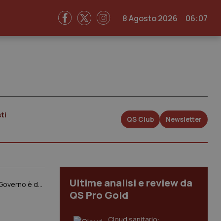
8 Agosto 2026
06:07
ti
QS Club
Newsletter
Ultime analisi e review da
I tagli della stabilità. Le Regioni hanno deciso: “Rinunciamo ‘a malincuore’ ad aumento Fondo sanitario 2015”. Ma il Governo è dubbioso e l’intesa di domani non è scontata
QS Pro Gold
Cloud sanitario: