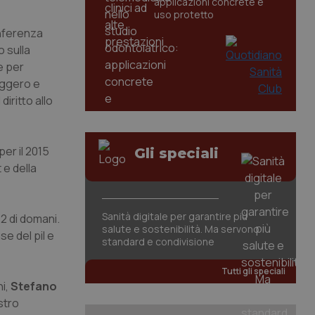
applicazioni concrete e
uso protetto
onferenza
 sulla
e per
leggero e
diritto allo
per il 2015
Gli speciali
 e della
Sanità digitale per garantire più
12 di domani.
salute e sostenibilità. Ma servono
e del pil e
standard e condivisione
Tutti gli speciali
ni,
Stefano
stro