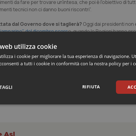
enti da fare per trovare un'intesa, che poi è l'obiettivo di tutt
nti tecnici non ci danno buoni riscontri”.
tata dal Governo dove si taglierà?
Oggi dai presidenti non 
iamparino" del dicembre scors
o, quando le Regioni hanno pr
zione, i settori da "tagliare" indicati all'epoca erano sostanzia
web utilizza cookie
ilizza i cookie per migliorare la tua esperienza di navigazione. Ut
consenti a tutti i cookie in conformità con la nostra policy per i 
overno rifiuti proposta Regioni”
 insensati”
RIFIUTA
TAGLI
ACC
sari
Statistici
Mar
e Asl