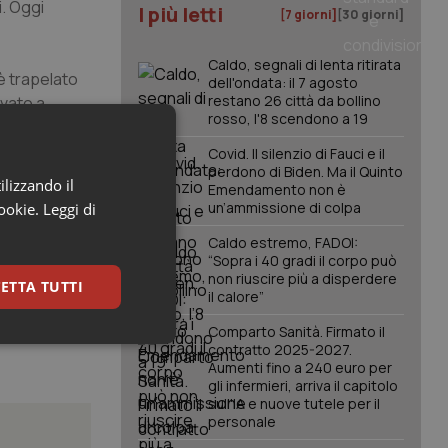
i. Oggi
I più letti
[7 giorni]
[30 giorni]
Caldo, segnali di lenta ritirata
è trapelato
dell'ondata: il 7 agosto
restano 26 città da bollino
ovato a
rosso, l'8 scendono a 19
lmente i beni
Covid. Il silenzio di Fauci e il
perdono di Biden. Ma il Quinto
ilizzando il
Emendamento non è
un’ammissione di colpa
cookie.
Leggi di
Caldo estremo, FADOI:
“Sopra i 40 gradi il corpo può
non riuscire più a disperdere
ETTA TUTTI
il calore”
Comparto Sanità. Firmato il
keting
contratto 2025-2027.
Aumenti fino a 240 euro per
gli infermieri, arriva il capitolo
sull'IA e nuove tutele per il
personale