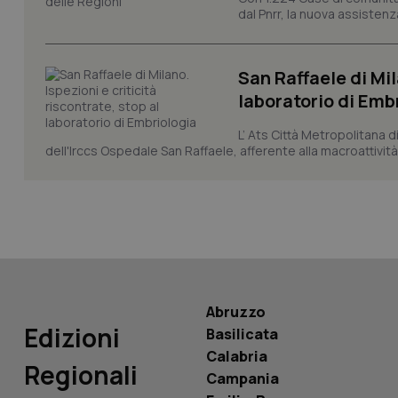
_ga
dal Pnrr, la nuova assistenza
San Raffaele di Mil
laboratorio di Emb
PHPSESSID
L’ Ats Città Metropolitana d
dell'Irccs Ospedale San Raffaele, afferente alla macroattività 
_ga_KM60CM4NPH
Abruzzo
Nome
Nome
Edizioni
Basilicata
VISITOR_INFO1_LIV
Calabria
_ga_0VMQEQKQ1N
Regionali
Campania