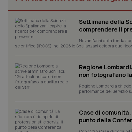
Settimana della Sc
I cookie necessari con
e l'accesso alle aree 
comprendere il pr
Nome
Novant'anni dalla fondazion
VISITOR_PRIVACY_
scientifico (IRCCS): nel 2026 lo Spallanzani celebra due rico
Regione Lombardia s
non fotografano la
CookieScriptConse
Regione Lombardia chiede al
performance del Servizio san
tracking-sites-ironf
tracking-enable
Case di comunità. L
tracking-sites-ironf
punto della Confer
session-id
Con 1.224 Case di comunità a