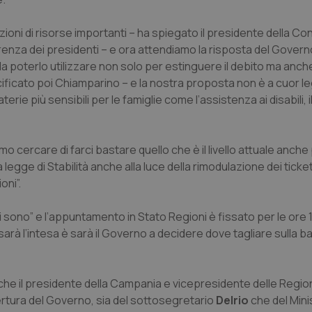
uzioni di risorse importanti – ha spiegato il presidente della C
renza dei presidenti – e ora attendiamo la risposta del Governo
a poterlo utilizzare non solo per estinguere il debito ma anch
ecificato poi Chiamparino – e la nostra proposta non è a cuor 
rie più sensibili per le famiglie come l’assistenza ai disabili, il 
o cercare di farci bastare quello che è il livello attuale anche 
egge di Stabilità anche alla luce della rimodulazione dei ticket
oni”.
i sono” e l’appuntamento in Stato Regioni è fissato per le ore 
rà l’intesa è sarà il Governo a decidere dove tagliare sulla bas
nche il presidente della Campania e vicepresidente delle Regio
ertura del Governo, sia del sottosegretario
Delrio
che del Mini