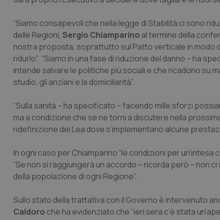
“Siamo consapevoli che nella legge di Stabilità ci sono rid
delle Regioni,
Sergio Chiamparino
al termine della confe
nostra proposta, soprattutto sul Patto verticale in modo d
ridurlo”. “Siamo in una fase di riduzione del danno – ha sp
intende salvare le politiche più sociali e che ricadono su mate
studio, gli anziani e la domiciliarità”.
“Sulla sanità – ha specificato – facendo mille sforzi possiam
ma a condizione che se ne torni a discutere nella prossima l
ridefinizione dei Lea dove s’implementano alcune prestazi
In ogni caso per Chiamparino “le condizioni per un’intesa c
“Se non si raggiungerà un accordo – ricorda però – non ci sa
della popolazione di ogni Regione”.
Sullo stato della trattativa con il Governo è intervenuto a
Caldoro
che ha evidenziato che “ieri sera c'è stata un'ap