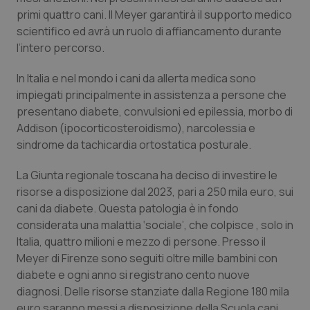
primi quattro cani. Il Meyer garantirà il supporto medico
Salute orale & impianti
scientifico ed avrà un ruolo di affiancamento durante
l’intero percorso.
Sangue & coagulazione
In Italia e nel mondo i cani da allerta medica sono
Tiroide
impiegati principalmente in assistenza a persone che
presentano diabete, convulsioni ed epilessia, morbo di
Tumore al seno
Addison (ipocorticosteroidismo), narcolessia e
sindrome da tachicardia ortostatica posturale.
Tumore ovarico
La Giunta regionale toscana ha deciso di investire le
risorse a disposizione dal 2023, pari a 250 mila euro, sui
Tumori del Polmone & Testa Collo
cani da diabete. Questa patologia è in fondo
considerata una malattia ‘sociale’, che colpisce , solo in
Tumori gastrointestinali
Italia, quattro milioni e mezzo di persone. Presso il
Meyer di Firenze sono seguiti oltre mille bambini con
Ulcera & Reflusso
diabete e ogni anno si registrano cento nuove
diagnosi. Delle risorse stanziate dalla Regione 180 mila
Vaccini
euro saranno messi a disposizione della Scuola cani