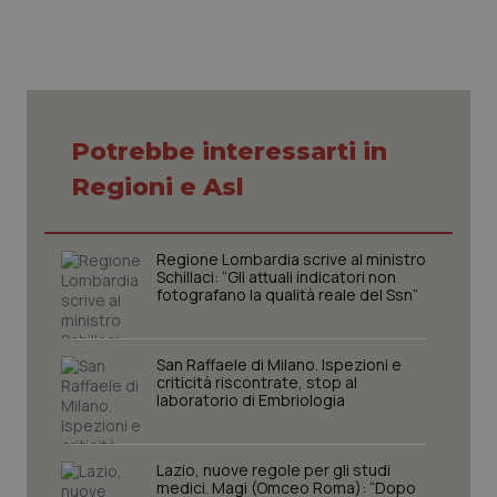
Nome
Fornitore
/
Dominio
Scaden
VISITOR_PRIVACY_METADATA
5 mesi
YouTube
settim
.youtube.com
Potrebbe interessarti in
Regioni e Asl
Regione Lombardia scrive al ministro
Schillaci: “Gli attuali indicatori non
fotografano la qualità reale del Ssn”
San Raffaele di Milano. Ispezioni e
criticità riscontrate, stop al
laboratorio di Embriologia
CookieScriptConsent
5 mesi
CookieScript
settim
www.quotidianosanita.it
Lazio, nuove regole per gli studi
medici. Magi (Omceo Roma): “Dopo