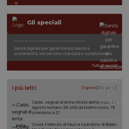
PHPSESSID
Sessio
PHP.net
www.quotidianosanita.it
Gli speciali
Sanità digitale per garantire più salute e
sostenibilità. Ma servono standard e condivisione
Tutti gli speciali
I più letti
[7 giorni]
[30 giorni]
Caldo, segnali di lenta ritirata dell'ondata: il 7
agosto restano 26 città da bollino rosso, l'8
_ga_KM60CM4NPH
.quotidianosanita.it
1 anno
mes
scendono a 21
Covid. Il silenzio di Fauci e il perdono di Biden.