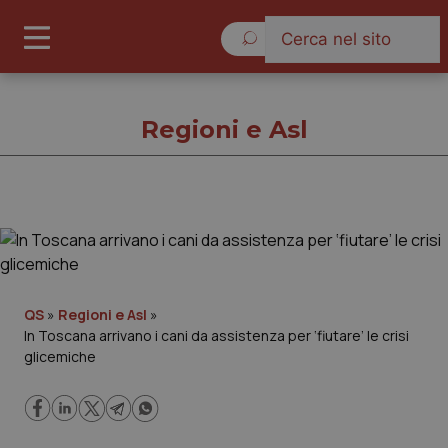
Venerdì 7 Agosto 2026
Regioni e Asl
Regioni e Asl
Cronache
QS
»
Regioni e Asl
»
In Toscana arrivano i cani da assistenza per ‘fiutare’ le crisi
Governo e Parlamento
glicemiche
Regioni e Asl
Lavoro e Professioni