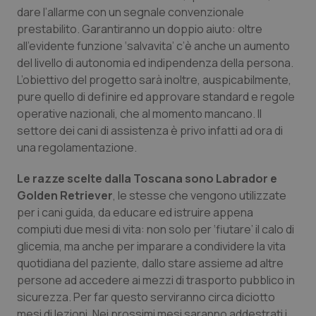
Valle D’Aosta
Oncodermatologia
dare l’allarme con un segnale convenzionale
prestabilito. Garantiranno un doppio aiuto: oltre
Veneto
Oncoematologia
all’evidente funzione ‘salvavita’ c’è anche un aumento
del livello di autonomia ed indipendenza della persona.
Oncologia & Nutrizione
L’obiettivo del progetto sarà inoltre, auspicabilmente,
pure quello di definire ed approvare standard e regole
Psoriasi & pelle
operative nazionali, che al momento mancano. Il
settore dei cani di assistenza è privo infatti ad ora di
una regolamentazione.
Quotidiano Cardiologia
Le razze scelte dalla Toscana sono Labrador e
Quotidiano Chirurgia
Golden Retriever
, le stesse che vengono utilizzate
per i cani guida, da educare ed istruire appena
Quotidiano Oncologia
compiuti due mesi di vita: non solo per ‘fiutare’ il calo di
glicemia, ma anche per imparare a condividere la vita
Quotidiano Pediatria
quotidiana del paziente, dallo stare assieme ad altre
persone ad accedere ai mezzi di trasporto pubblico in
Rene & patologie urogenitali
sicurezza. Per far questo serviranno circa diciotto
mesi di lezioni. Nei prossimi mesi saranno addestrati i