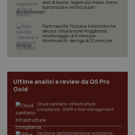
anni di lavoro, regole più chiare, meno
burocrazia e certezza per i
professionisti”
Punti nascita Toscana. Il ministero ha
deciso: chiusura per Poggibonsi,
monitoraggio di 6 mesi per
Montevarchi, deroga di 12 mesi per
Nottola
tracking-sites-ironfish-
www.quotidianosanita.it
4
tracking-enable
settim
2 gior
Ultime analisi e review da QS Pro
tracking-sites-ironfish-
www.quotidianosanita.it
4
Gold
session-id
settim
2 gior
Cloud sanitario: infrastrutture,
compliance, GDPR e Risk management
_ga
1 anno
Google LLC
mes
.quotidianosanita.it
Gestione dell'Ipertensione resistente: