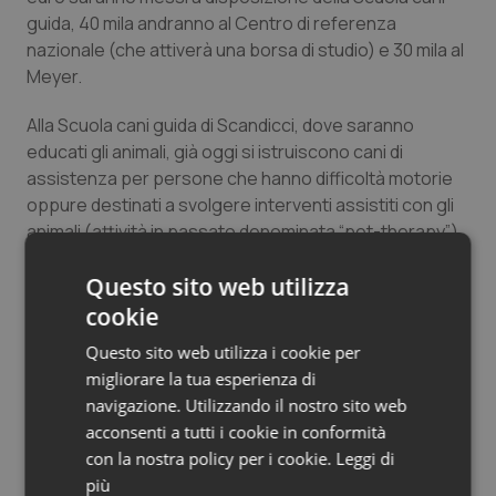
guida, 40 mila andranno al Centro di referenza
nazionale (che attiverà una borsa di studio) e 30 mila al
Meyer.
Alla Scuola cani guida di Scandicci, dove saranno
educati gli animali, già oggi si istruiscono cani di
assistenza per persone che hanno difficoltà motorie
oppure destinati a svolgere interventi assistiti con gli
animali (attività in passato denominata “pet-therapy”),
coinvolti in progetti realizzati presso ospedali, Rsa e
Questo sito web utilizza
centri per disabili. Una tradizione e sensibilità
consolidata nel tempo, che ora si arricchisce
cookie
ulteriormente.
Questo sito web utilizza i cookie per
migliorare la tua esperienza di
“E’ una nuova attività – commenta l’assessora
navigazione. Utilizzando il nostro sito web
assessora regionale alle politiche sociali,
Serena
acconsenti a tutti i cookie in conformità
Spinelli
– che va ad aggiungersi a quelle già svolte da
con la nostra policy per i cookie.
Leggi di
un’eccellenza della Regione Toscana come la Scuola
più
cani guida per ciechi di Scandicci. Una realtà aperta alla