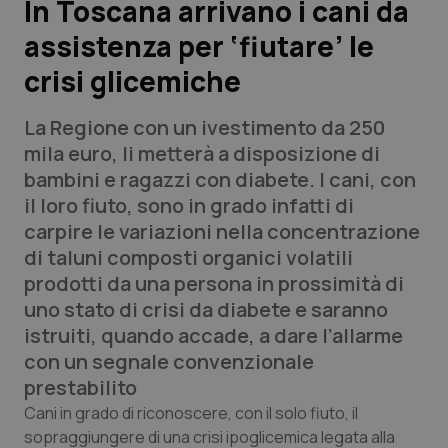
In Toscana arrivano i cani da
assistenza per ‘fiutare’ le
Scienza e Farmaci
crisi glicemiche
Studi e Analisi
La Regione con un ivestimento da 250
Lettere al direttore
mila euro, li metterà a disposizione di
bambini e ragazzi con diabete. I cani, con
Edizioni Regionali
il loro fiuto, sono in grado infatti di
carpire le variazioni nella concentrazione
QS Pro
di taluni composti organici volatili
prodotti da una persona in prossimità di
Professionisti Sanitari.AI
uno stato di crisi da diabete e saranno
istruiti, quando accade, a dare l’allarme
Abruzzo
QS Pro Gold
con un segnale convenzionale
prestabilito
QS Club
Newsletter
Basilicata
Artrite & artrosi
Cani in grado di riconoscere, con il solo fiuto, il
sopraggiungere di una crisi ipoglicemica legata alla