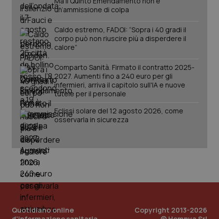
Ma il Quinto Emendamento non è
un’ammissione di colpa
Caldo estremo, FADOI: “Sopra i 40 gradi il
corpo può non riuscire più a disperdere il
calore”
Fornitore
/
Nome
Scadenza
Descrizion
Dominio
Comparto Sanità. Firmato il contratto 2025-
Nome
Fornitore
/
Dominio
Scadenza
Des
2027. Aumenti fino a 240 euro per gli
_ga_0VMQEQKQ1N
.quotidianosanita.it
1 anno 1
Questo
infermieri, arriva il capitolo sull'IA e nuove
mese
cookie
VISITOR_INFO1_LIVE
5 mesi 4
Que
Google LLC
viene
tutele per il personale
settimane
imp
.youtube.com
utilizzato
You
da Google
ten
Eclissi solare del 12 agosto 2026, come
Analytics
pre
osservarla in sicurezza
per
del
mantener
vid
lo stato
inco
della
può
sessione.
det
vis
web
uti
nuo
ver
dell
You
Quotidiano online
Copyright 2013-2026
__Secure-YNID
.youtube.com
5 mesi 4
Que
settimane
imp
d'informazione sanitaria
© Homnya Srl