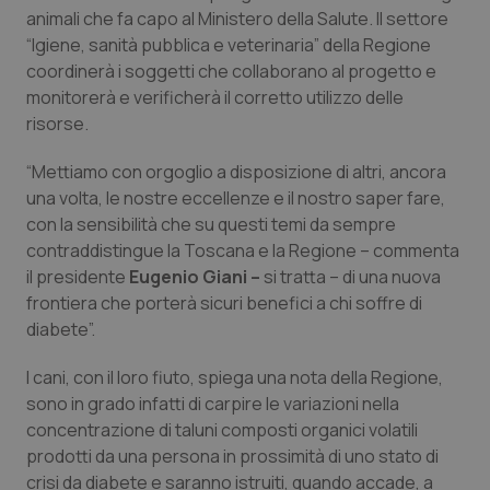
animali che fa capo al Ministero della Salute. Il settore
Piemonte
HIV
“Igiene, sanità pubblica e veterinaria” della Regione
coordinerà i soggetti che collaborano al progetto e
Provincia Autonoma di Bolzano
Infezioni & Febbre
monitorerà e verificherà il corretto utilizzo delle
risorse.
Provincia Autonoma di Trento
Ipertensione & Scompenso
“Mettiamo con orgoglio a disposizione di altri, ancora
una volta, le nostre eccellenze e il nostro saper fare,
Puglia
Malattie rare
con la sensibilità che su questi temi da sempre
contraddistingue la Toscana e la Regione – commenta
Sardegna
Malattia di Crohn & Rettocolite Ulcerosa
il presidente
Eugenio Giani –
si tratta – di una nuova
frontiera che porterà sicuri benefici a chi soffre di
Sicilia
Neuroscienze & patologie neurodegenerative
diabete”.
I cani, con il loro fiuto, spiega una nota della Regione,
Toscana
Obesità
sono in grado infatti di carpire le variazioni nella
concentrazione di taluni composti organici volatili
Umbria
Oftalmologia
prodotti da una persona in prossimità di uno stato di
crisi da diabete e saranno istruiti, quando accade, a