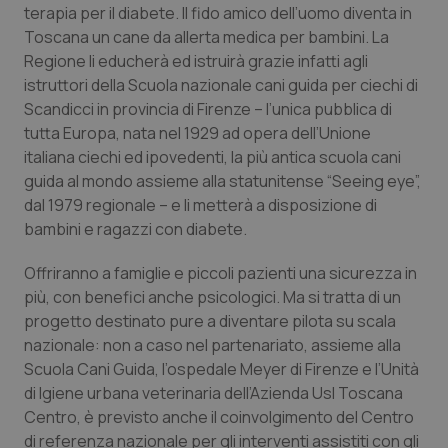
terapia per il diabete. Il fido amico dell’uomo diventa in
Calabria
Asma & BPCO
Toscana un cane da allerta medica per bambini. La
Regione li educherà ed istruirà grazie infatti agli
Campania
Car-T
istruttori della Scuola nazionale cani guida per ciechi di
Scandicci in provincia di Firenze – l’unica pubblica di
Emilia-Romagna
Colesterolo & coronaropatie
tutta Europa, nata nel 1929 ad opera dell’Unione
italiana ciechi ed ipovedenti, la più antica scuola cani
Friuli Venezia Giulia
Dermatite Atopica
guida al mondo assieme alla statunitense “Seeing eye”,
dal 1979 regionale – e li metterà a disposizione di
Lazio
Diabete & glucometri
bambini e ragazzi con diabete.
Offriranno a famiglie e piccoli pazienti una sicurezza in
Liguria
Disturbi dell’umore
più, con benefici anche psicologici. Ma si tratta di un
progetto destinato pure a diventare pilota su scala
Lombardia
Dolore
nazionale: non a caso nel partenariato, assieme alla
Scuola Cani Guida, l’ospedale Meyer di Firenze e l’Unità
Marche
Donna & Salute
di Igiene urbana veterinaria dell’Azienda Usl Toscana
Centro, è previsto anche il coinvolgimento del Centro
Molise
Epatiti
di referenza nazionale per gli interventi assistiti con gli