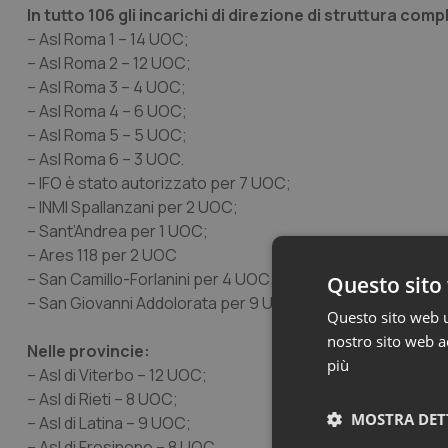
In tutto 106 gli incarichi di direzione di struttura com
– Asl Roma 1 – 14 UOC;
– Asl Roma 2 – 12 UOC;
– Asl Roma 3 – 4 UOC;
– Asl Roma 4 – 6 UOC;
– Asl Roma 5 – 5 UOC;
– Asl Roma 6 – 3 UOC.
– IFO è stato autorizzato per 7 UOC;
– INMI Spallanzani per 2 UOC;
– Sant’Andrea per 1 UOC;
– Ares 118 per 2 UOC
– San Camillo-Forlanini per 4 UOC;
Questo sito 
– San Giovanni Addolorata per 9 UOC.
Questo sito web ut
nostro sito web ac
Nelle provincie:
più
– Asl di Viterbo – 12 UOC;
– Asl di Rieti – 8 UOC;
MOSTRA DET
– Asl di Latina – 9 UOC;
– Asl di Frosinone – 8 UOC.