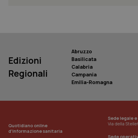
Nome
Nome
VISITOR_INFO1_LIV
_ga_0VMQEQKQ1N
__Secure-YNID
Abruzzo
Edizioni
Basilicata
Calabria
Regionali
Campania
YSC
Emilia-Romagna
__Secure-
ROLLOUT_TOKEN
tracking-sites-
ironfish-tracking-
named-enable
Sede legale e
Via della Stell
Quotidiano online
d'informazione sanitaria
Sede operati