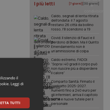
I più letti
[7 giorni]
[30 giorni]
Caldo, segnali di lenta ritirata
dell'ondata: il 7 agosto
restano 26 città da bollino
rosso, l'8 scendono a 19
Covid. Il silenzio di Fauci e il
perdono di Biden. Ma il Quinto
Emendamento non è
un’ammissione di colpa
Caldo estremo, FADOI:
“Sopra i 40 gradi il corpo può
non riuscire più a disperdere
il calore”
ilizzando il
Comparto Sanità. Firmato il
cookie.
Leggi di
contratto 2025-2027.
Aumenti fino a 240 euro per
gli infermieri, arriva il capitolo
sull'IA e nuove tutele per il
ETTA TUTTI
personale