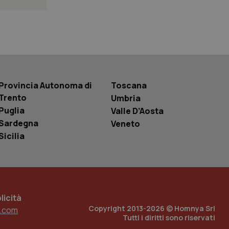
 tenere traccia
i Youtube incorporati
tics per mantenere
tore del sito web sta
ell'interfaccia di
 tenere traccia
Provincia Autonoma di
Toscana
i Youtube incorporati
tore del sito web sta
Trento
Umbria
ell'interfaccia di
Puglia
Valle D’Aosta
Sardegna
Veneto
 tenere traccia
Sicilia
r la gestione
one dell’esperienza
e per abilitare il
loggato con identity
icità
Copyright 2013-2026 © Homnya Srl
.com
Tutti i diritti sono riservati