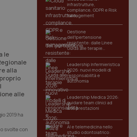
infrastrutture,
compliance, GDPR e Risk
management
Gestione
dell'Ipertensione
resistente: dalle Linee
Guida alle terapie
a le
innovative
Regionale
Leadership Infermieristica
re alla
2026: nuovi modelli di
responsabilità e
 proprio
autonomia
l
ione alle
Leadership Medica 2026:
guidare team clinici ad
alte prestazioni
gio 2019 ha
AI e telemedicina nello
nno svolte con
studio odontoiatrico: