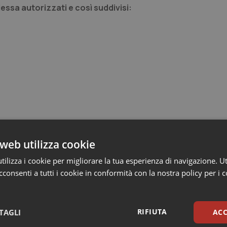
plessa autorizzati
e così suddivisi:
web utilizza cookie
ilizza i cookie per migliorare la tua esperienza di navigazione. Ut
consenti a tutti i cookie in conformità con la nostra policy per i 
RIFIUTA
TAGLI
ACC