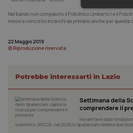
Neces
Nel bando non compaiono il Policlinico Umberto I e il Poli
messi a concorso incarichi da primario anche per queste d
22 Maggio 2019
© Riproduzione riservata
I cookie necessari con
e l'accesso alle aree 
Potrebbe interessarti in Lazio
Nome
VISITOR_PRIVACY_
Settimana della Sc
comprendere il pr
CookieScriptConse
Novant'anni dalla fondazion
scientifico (IRCCS): nel 2026 lo Spallanzani celebra due rico