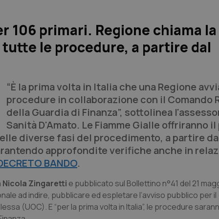
er 106 primari. Regione chiama la
 tutte le procedure, a partire dal
“È la prima volta in Italia che una Regione avvi
procedure in collaborazione con il Comando 
della Guardia di Finanza”, sottolinea l'assesso
Sanità D'Amato. Le Fiamme Gialle offriranno il
nelle diverse fasi del procedimento, a partire da
antendo approfondite verifiche anche in relaz
 DECRETO BANDO
.
a
Nicola Zingaretti
e pubblicato sul Bollettino n°41 del 21 mag
onale ad indire, pubblicare ed espletare l’avviso pubblico per il
lessa (UOC). E “per la prima volta in Italia”, le procedure sara
Finanza.