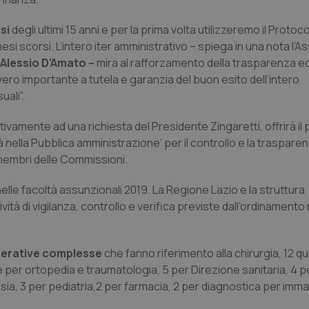
osi
degli ultimi 15 anni e per la prima volta utilizzeremo il Protoco
si scorsi. L’intero iter amministrativo – spiega in una nota l’A
Alessio D’Amato –
mira al rafforzamento della trasparenza ed
avvero importante a tutela e garanzia del buon esito dell’intero
ali”.
ivamente ad una richiesta del Presidente Zingaretti, offrirà il 
 nella Pubblica amministrazione’ per il controllo e la trasparen
i membri delle Commissioni.
lle facoltà assunzionali 2019. La Regione Lazio e la struttura
tà di vigilanza, controllo e verifica previste dall’ordinamento 
operative complesse
che fanno riferimento alla chirurgia, 12 qu
e per ortopedia e traumatologia, 5 per Direzione sanitaria, 4 p
sia, 3 per pediatria,2 per farmacia, 2 per diagnostica per imma