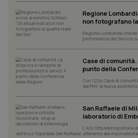
tracking-sites-ironf
tracking-enable
Regione Lombardia s
non fotografano la
tracking-sites-ironf
session-id
Regione Lombardia chiede al
performance del Servizio san
_ga
Case di comunità. L
punto della Confer
Con 1.224 Case di comunità a
PHPSESSID
dal Pnrr, la nuova assistenza
San Raffaele di Mil
laboratorio di Emb
_ga_KM60CM4NPH
L’ Ats Città Metropolitana d
dell'Irccs Ospedale San Raffaele, afferente alla macroattività 