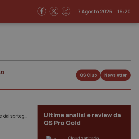
7 Agosto 2026
16:20
ti
QS Club
Newsletter
Ultime analisi e review da
Lazio. Via al “maxi concorso” per 106 primari. Regione chiama la Guardia di Finanza a vigilare su tutte le procedure, a partire dal sorteggio delle commissioni
QS Pro Gold
Cloud sanitario: