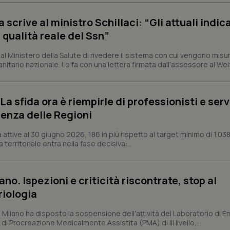
ish-
www.quotidianosanita.it
4
Questo cookie è impostato dall'a
settimane
abilitare il sistema di tracking a
crive al ministro Schillaci: “Gli attuali indica
2 giorni
 qualità reale del Ssn”
ish-
www.quotidianosanita.it
4
Questo cookie è impostato dall'a
settimane
assegnare un identificatore generi
2 giorni
 Ministero della Salute di rivedere il sistema con cui vengono misur
itario nazionale. Lo fa con una lettera firmata dall'assessore al Welf
1 anno 1
Questo nome di cookie è associa
Google LLC
mese
Universal Analytics, che è un a
.quotidianosanita.it
significativo del servizio di ana
utilizzato da Google. Questo cook
per distinguere utenti unici as
a sfida ora è riempirle di professionisti e serviz
generato in modo casuale come i
cliente. È incluso in ogni richiest
enza delle Regioni
sito e utilizzato per calcolare i dat
sessioni e campagne per i rapporti 
ttive al 30 giugno 2026, 186 in più rispetto al target minimo di 1.038
Sessione
Cookie generato da applicazioni 
PHP.net
 territoriale entra nella fase decisiva:...
linguaggio PHP. Si tratta di un id
www.quotidianosanita.it
generico utilizzato per mantenere 
sessione utente. Normalmente 
generato in modo casuale, il mod
utilizzato può essere specifico pe
ano. Ispezioni e criticità riscontrate, stop al
buon esempio è mantenere uno s
riologia
un utente tra le pagine.
.quotidianosanita.it
1 anno 1
Questo cookie viene utilizzato d
i Milano ha disposto la sospensione dell'attività del Laboratorio di E
mese
per mantenere lo stato della ses
di Procreazione Medicalmente Assistita (PMA) di III livello,...