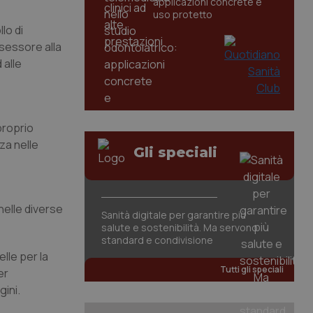
applicazioni concrete e
uso protetto
llo di
ssessore alla
 alle
proprio
za nelle
Gli speciali
nelle diverse
Sanità digitale per garantire più
salute e sostenibilità. Ma servono
standard e condivisione
elle per la
Tutti gli speciali
er
gini.