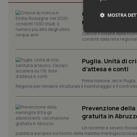
Cresce la ricerca i
MOSTRA DET
numero più alto de
Neces
Cresce il volume della ricer
condotti dalla rete regionale
Puglia. Unità di cri
d’attesa e conti
Prima riunione, ieri in Pugli
Regione per rendere strutturale il monitoraggio e il controllo 
I cookie necessari con
e l'accesso alle aree 
Nome
Prevenzione della 
VISITOR_PRIVACY_
gratuita in Abruz
Un recente e severo focolaio
pubblica europea sul rischio della malattia meningococcica in