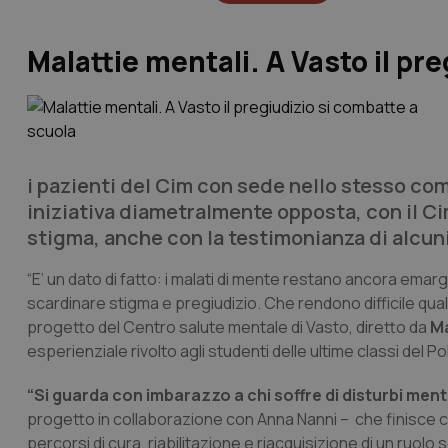
Malattie mentali. A Vasto il pr
i pazienti del Cim con sede nello stesso com
iniziativa diametralmente opposta, con il Ci
stigma, anche con la testimonianza di alcuni
“E’ un dato di fatto: i malati di mente restano ancora emarg
scardinare stigma e pregiudizio. Che rendono difficile qu
progetto del Centro salute mentale di Vasto, diretto da
Ma
esperienziale rivolto agli studenti delle ultime classi del Po
“Si guarda con imbarazzo a chi soffre di disturbi ment
progetto in collaborazione con Anna Nanni – che finisce c
percorsi di cura, riabilitazione e riacquisizione di un ruolo