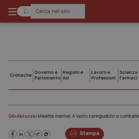
Governo e
Regioni e
Lavoro e
Scienza 
Cronache
Parlamento
Asl
Professioni
Farmaci
QS
»
Abruzzo
»
Malattie mentali. A Vasto il pregiudizio si combatt
Stampa