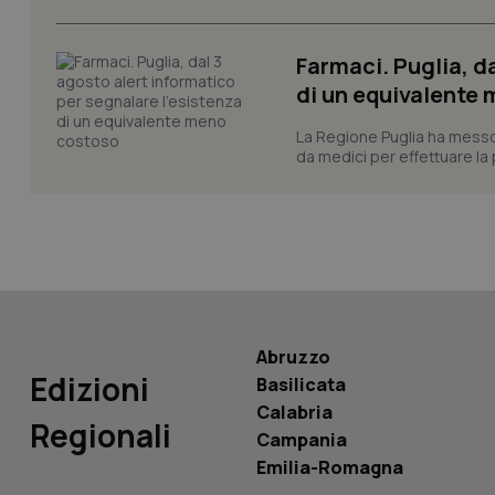
CookieScriptConse
Farmaci. Puglia, d
di un equivalente
tracking-sites-ironf
tracking-enable
La Regione Puglia ha messo 
da medici per effettuare la 
tracking-sites-ironf
session-id
_ga
Abruzzo
Edizioni
Basilicata
PHPSESSID
Calabria
Regionali
Campania
Emilia-Romagna