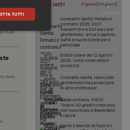
I più letti
[7 giorni]
[30 giorni]
, il
ETTA TUTTI
Comparto Sanità. Firmato il
contratto 2025-2027.
Aumenti fino a 240 euro per
keting
li studi
gli infermieri, arriva il capitolo
sull'IA e nuove tutele per il
personale
Eclissi solare del 12 agosto
iste
2026, come osservarla in
sicurezza
nte della
Contratto sanità, valorizzati
gli infermieri ma penalizzate
igazione sulle pagine
le altre professioni
kie.
Caldo estremo, FADOI:
“Sopra i 40 gradi il corpo può
er memorizzare le
utente per la loro
non riuscire più a disperdere
 dati sul consenso
il calore”
itiche e
tà
tendo che le loro
Covid. Il silenzio di Fauci e il
ssioni future.