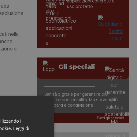
applicazioni concrete e
trada
uso protetto
 esclusione
cati nella
 anche
izione di
Gli speciali
Sanità digitale per garantire più
salute e sostenibilità. Ma servono
standard e condivisione
Tutti gli speciali
ilizzando il
cookie.
Leggi di