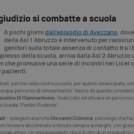
egiudizio si combatte a scuola
A pochi giorni
dall’episodio di Avezzano
, dove
della Asl 1 Abruzzo è intervenuto per rassicura
genitori sulla totale assenza di contatto tra i
plesso della scuola, arriva dalla Asl 2 Abruzzo 
m che promuove una serie di incontri nei Licei 
 pazienti.
inati, perché nella nostra società, per quanto emancipata, sono 
alunque percorso di reinserimento”. Nasce da questa considera
ssimo Di Giannantonio
, finalizzato ad attivare un percorso
lo liceale “Pantini-Pudente”.
ali
– spiega in una nota
Giovanni Colonna
, psicologo che ha s
on l’essere discriminato e tenuto sempre ai margini, con grav
 sociale attivo. Un atteggiamento che è frutto di un pregiudizio