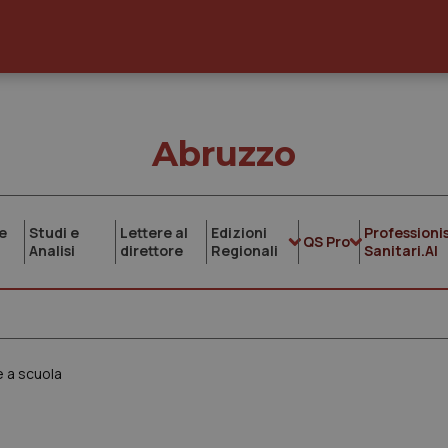
Abruzzo
e
Studi e
Lettere al
Edizioni
Professionis
QS Pro
Analisi
direttore
Regionali
Sanitari.AI
e a scuola