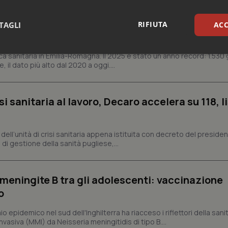
n Emilia-Romagna: nel 2025 condotti 1.530 studi
RIFIUTA
TAGLI
ACC
gli ultimi cinque anni
sari
Statistici
Mar
ca sanitaria in Emilia-Romagna. Il 2025 è stato un anno record: 1.530 g
, il dato più alto dal 2020 a oggi....
si sanitaria al lavoro, Decaro accelera su 118, l
Necessari
Statistici
Marketing
a, dell’unità di crisi sanitaria appena istituita con decreto del preside
di gestione della sanità pugliese,...
tribuiscono a rendere fruibile il sito web abilitandone funzionalità di base quali la nav
protette del sito. Il sito web non è in grado di funzionare correttamente senza questi coo
Fornitore
/
Dominio
Scadenza
Descrizione
meningite B tra gli adolescenti: vaccinazione
METADATA
5 mesi 4
Questo cookie viene utilizzato p
YouTube
zo
settimane
scelte di consenso e privacy dell'
.youtube.com
interazione con il sito. Registra i
del visitatore riguardo a varie pol
 epidemico nel sud dell'Inghilterra ha riacceso i riflettori della sani
impostazioni sulla privacy, garan
preferenze siano onorate nelle se
vasiva (MMI) da Neisseria meningitidis di tipo B....