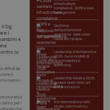
infrastrutture,
compliance, GDPR e Risk
management
 il Dg
Gestione
dell'Ipertensione
re i
resistente: dalle Linee
 bambini e
Guida alle terapie
innovative
una
contro lo
Leadership Infermieristica
2026: nuovi modelli di
responsabilità e
autonomia
difficili da
zione il
Leadership Medica 2026:
 informativo-
guidare team clinici ad
alte prestazioni
trutturato il
AI e telemedicina nello
e danno per i
studio odontoiatrico:
 culturale che