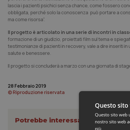
lascia i pazienti psichici senza chance, come fossero con
obbligata, perché solo la conoscenza può portare a consi
ma come risorsa”.
Il progetto è articolato in una serie di incontri in class
formazione di un giudizio, proiettati film sul tema e spieg
testimonianze di pazienti in recovery, vale a dire inseriti 
salute e benessere.
Il progetto si concluderà a marzo con una giornata di stage
28 Febbraio 2019
© Riproduzione riservata
Questo sito 
Questo sito web ut
Potrebbe interessarti in Abruzzo
nostro sito web ac
più