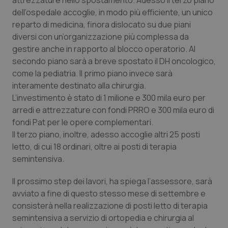
attrezzature nello spostamento. Adesso il terzo piano
Molise
Epatiti
dell’ospedale accoglie, in modo più efficiente, un unico
reparto di medicina, finora dislocato su due piani
Piemonte
HIV
diversi con un’organizzazione più complessa da
gestire anche in rapporto al blocco operatorio. Al
Provincia Autonoma di Bolzano
Infezioni & Febbre
secondo piano sarà a breve spostato il DH oncologico,
come la pediatria. Il primo piano invece sarà
Provincia Autonoma di Trento
Ipertensione & Scompenso
interamente destinato alla chirurgia.
L’investimento è stato di 1 milione e 300 mila euro per
Puglia
Malattie rare
arredi e attrezzature con fondi PRRO e 300 mila euro di
fondi Pat per le opere complementari.
Sardegna
Malattia di Crohn & Rettocolite Ulcerosa
Il terzo piano, inoltre, adesso accoglie altri 25 posti
letto, di cui 18 ordinari, oltre ai posti di terapia
semintensiva.
Sicilia
Neuroscienze & patologie neurodegenerative
Il prossimo step dei lavori, ha spiega l’assessore, sarà
Toscana
Obesità
avviato a fine di questo stesso mese di settembre e
consisterà nella realizzazione di posti letto di terapia
Umbria
Oftalmologia
semintensiva a servizio di ortopedia e chirurgia al