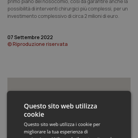
primo piano del nosocomio, così da garantire anche la
Valle D’Aosta
Oncodermatologia
possibilità di interventi chirurgici più complessi, per un
investimento complessivo di circa 2 milioni di euro.
Veneto
Oncoematologia
07 Settembre 2022
Oncologia & Nutrizione
© Riproduzione riservata
Psoriasi & pelle
Quotidiano Cardiologia
Quotidiano Chirurgia
Potrebbe interessarti in
Quotidiano Oncologia
Provincia Autonoma di
Questo sito web utilizza
cookie
Bolzano
Quotidiano Pediatria
Questo sito web utilizza i cookie per
migliorare la tua esperienza di
Rene & patologie urogenitali
Cresce la ricerca in Emilia-Romagna: