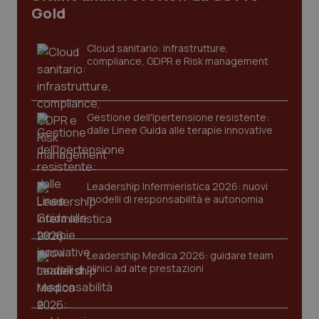
Vaccini
I cookie necessari contribuiscono a rendere fruibile il
Gold
sito web abilitandone funzionalità di base quali la
navigazione sulle pagine e l'accesso alle aree
protette del sito. Il sito web non è in grado di
Cloud sanitario: infrastrutture,
funzionare correttamente senza questi cookie.
compliance, GDPR e Risk management
Nome
Fornitore
/
Dominio
Scaden
VISITOR_PRIVACY_METADATA
5 mesi
YouTube
settim
.youtube.com
Gestione dell'Ipertensione resistente:
dalle Linee Guida alle terapie innovative
Leadership Infermieristica 2026: nuovi
modelli di responsabilità e autonomia
Leadership Medica 2026: guidare team
clinici ad alte prestazioni