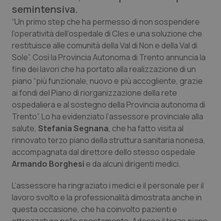
semintensiva.
Calabria
Asma & BPCO
“Un primo step che ha permesso di non sospendere
l’operatività dell’ospedale di Cles e una soluzione che
Campania
Car-T
restituisce alle comunità della Val di Non e della Val di
Sole”. Così la Provincia Autonoma di Trento annuncia la
Emilia-Romagna
Colesterolo & coronaropatie
fine dei lavori che ha portato alla realizzazione di un
piano “più funzionale, nuovo e più accogliente, grazie
ai fondi del Piano di riorganizzazione della rete
Friuli Venezia Giulia
Dermatite Atopica
ospedaliera e al sostegno della Provincia autonoma di
Trento”. Lo ha evidenziato l’assessore provinciale alla
Lazio
Diabete & glucometri
salute,
Stefania Segnana
, che ha fatto visita al
rinnovato terzo piano della struttura sanitaria nonesa,
Liguria
Disturbi dell’umore
accompagnata dal direttore dello stesso ospedale
Armando Borghesi
e da alcuni dirigenti medici.
Lombardia
Dolore
L’assessore ha ringraziato i medici e il personale per il
Marche
Donna & Salute
lavoro svolto e la professionalità dimostrata anche in
questa occasione, che ha coinvolto pazienti e