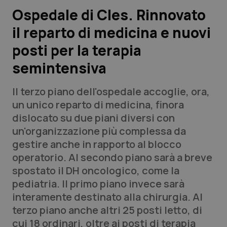
Lavoro e Professioni
Ospedale di Cles. Rinnovato
il reparto di medicina e nuovi
Scienza e Farmaci
posti per la terapia
Studi e Analisi
semintensiva
Lettere al direttore
Il terzo piano dell'ospedale accoglie, ora,
un unico reparto di medicina, finora
Edizioni Regionali
dislocato su due piani diversi con
un'organizzazione più complessa da
QS Pro
gestire anche in rapporto al blocco
operatorio. Al secondo piano sarà a breve
Professionisti Sanitari.AI
spostato il DH oncologico, come la
pediatria. Il primo piano invece sarà
Abruzzo
QS Pro Gold
interamente destinato alla chirurgia. Al
terzo piano anche altri 25 posti letto, di
QS Club
Newsletter
Basilicata
Artrite & artrosi
cui 18 ordinari, oltre ai posti di terapia