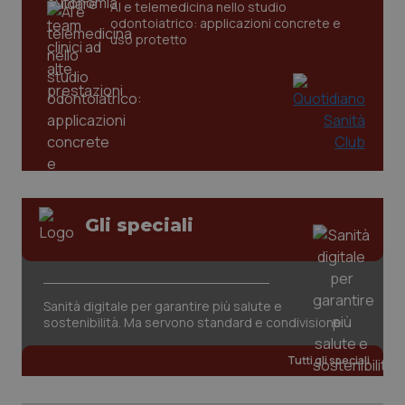
CookieScriptConsent
5 mesi
AI e telemedicina nello studio
CookieScript
settim
www.quotidianosanita.it
odontoiatrico: applicazioni concrete e
uso protetto
Gli speciali
tracking-sites-ironfish-
www.quotidianosanita.it
4
tracking-enable
settim
2 gior
Sanità digitale per garantire più salute e
sostenibilità. Ma servono standard e condivisione
tracking-sites-ironfish-
www.quotidianosanita.it
4
session-id
settim
Tutti gli speciali
2 gior