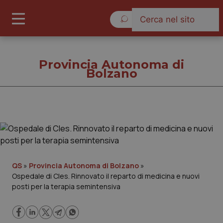
Giovedì 6 Agosto 2026
Provincia Autonoma di
Bolzano
Provincia Autonoma di
Bolzano
Cronache
QS
»
Provincia Autonoma di Bolzano
»
Ospedale di Cles. Rinnovato il reparto di medicina e nuovi
Governo e Parlamento
posti per la terapia semintensiva
Regioni e Asl