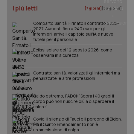
I più letti
[7 giorni]
[30 giorni]
_ga
1 anno
Google LLC
mes
.quotidianosanita.it
Comparto Sanità. Firmato il contratto 2025-
2027. Aumenti fino a 240 euro per gli
infermieri, arriva il capitolo sull'IA e nuove
tutele per il personale
Eclissi solare del 12 agosto 2026, come
osservarla in sicurezza
Contratto sanità, valorizzati gli infermieri ma
penalizzate le altre professioni
Caldo estremo, FADOI: “Sopra i 40 gradi il
corpo può non riuscire più a disperdere il
calore”
Covid. Il silenzio di Fauci e il perdono di Biden.
Ma il Quinto Emendamento non è
un’ammissione di colpa