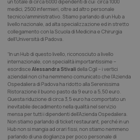
un totale di circa 6000 dipendenti di cui: circa 1000
Calabria
Asma & BPCO
medici, 2500 infermieri, oltre ad altro personale
tecnico/amministrativo. Stiamo parlando di un Hub a
Campania
Car-T
livello nazionale, ad alta specializzazione ed in stretto
collegamento con la Scuola di Medicina e Chirurgia
Emilia-Romagna
Colesterolo & coronaropatie
dell’Università di Padova.
Friuli Venezia Giulia
Dermatite Atopica
“In un Hub di questo livello, riconosciuto a livello
internazionale, con specialità importantissime –
esordisce
Alessandra Stivali
della Cgil – i vertici
Lazio
Diabete & glucometri
aziendali non ci ha nemmeno comunicato che l’Azienda
Ospedaliera di Padova ha ridotto alla Serenissima
Liguria
Disturbi dell’umore
Ristorazione il buono pasto da 9 euro a 5,50 euro.
Questa riduzione di circa 3,5 euro ha comportato un
Lombardia
Dolore
inevitabile decadimento nella qualità nel servizio
mensa per tutti i dipendenti dell’Azienda Ospedaliera.
Marche
Donna & Salute
Non stiamo parlando di ticket restaurant, perché in un
Hub non si mangia ad orari fissi, non stiamo nemmeno
Molise
Epatiti
parlando di una doglianza per poco personale di