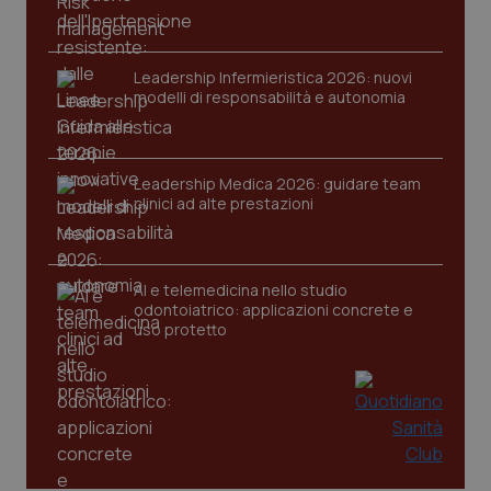
tracking-sites-ironfish-
www.quotidianosanita.it
4
session-id
settim
Leadership Infermieristica 2026: nuovi
2 gior
modelli di responsabilità e autonomia
_ga
1 anno
Google LLC
Leadership Medica 2026: guidare team
mes
.quotidianosanita.it
clinici ad alte prestazioni
AI e telemedicina nello studio
odontoiatrico: applicazioni concrete e
uso protetto