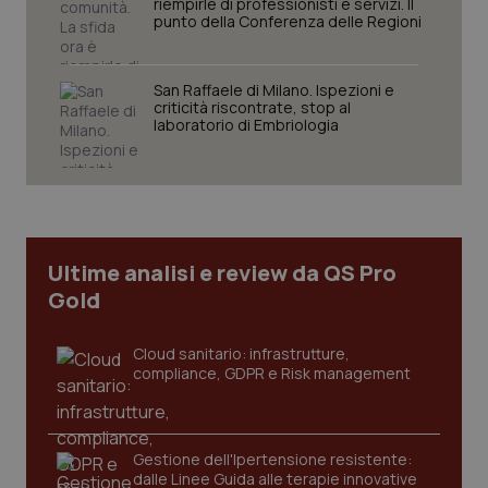
riempirle di professionisti e servizi. Il
punto della Conferenza delle Regioni
San Raffaele di Milano. Ispezioni e
criticità riscontrate, stop al
laboratorio di Embriologia
CookieScriptConsent
5 mesi
CookieScript
settim
www.quotidianosanita.it
Ultime analisi e review da QS Pro
Gold
Cloud sanitario: infrastrutture,
compliance, GDPR e Risk management
tracking-sites-ironfish-
www.quotidianosanita.it
4
tracking-enable
settim
2 gior
Gestione dell'Ipertensione resistente:
dalle Linee Guida alle terapie innovative