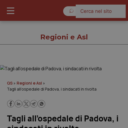
Venerdì 7 Agosto 2026
Regioni e Asl
Regioni e Asl
Cronache
QS
»
Regioni e Asl
»
Tagli all’ospedale di Padova, i sindacati in rivolta
Governo e Parlamento
Regioni e Asl
Tagli all’ospedale di Padova, i
Lavoro e Professioni