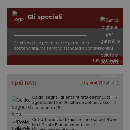
Gli speciali
Sanità digitale per garantire più salute e
sostenibilità. Ma servono standard e condivisione
Tutti gli speciali
PHPSESSID
Sessio
PHP.net
www.quotidianosanita.it
I più letti
[7 giorni]
[30 giorni]
Caldo, segnali di lenta ritirata dell'ondata: il 7
agosto restano 26 città da bollino rosso, l'8
scendono a 19
Covid. Il silenzio di Fauci e il perdono di Biden.
Ma il Quinto Emendamento non è
un’ammissione di colpa