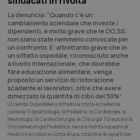
sindacati in rivolta
La denuncia: “Quando c’è un
Scienza e Farmaci
cambiamento aziendale che investe i
dipendenti, è molto grave che le OO.SS.
Studi e Analisi
non siano state nemmeno convocate per
un confronto. E’ altrettanto grave che in
Lettere al direttore
un siffatto ospedale, riconosciuto anche
a livello internazionale, che dovrebbe
Edizioni Regionali
fare educazione alimentare, venga
proposto un servizio di ristorazione
QS Pro
scadente ai lavoratori, oltre che avere
dimezzato la quantità di cibo del 50%”
Professionisti Sanitari.AI
L’Azienda Ospedaliera di Padova conta eccellenze
come la Trapiantologia, la Pediatria, la Cardiologia, la
Abruzzo
QS Pro Gold
Neurologia, la Cardiochirurgia, la Chirurgia Toracica e la
QS Club
Newsletter
Oncoematologia Pediatrica. Ha una nutrita squadra di
Basilicata
Artrite & artrosi
medici ricercatori e conta di una ottantina di reparti per