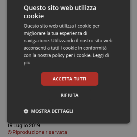
scegliere altre strade sicuramente più gratificanti. E
Questo sito web utilizza
tutto questo non riguarda i medici e il personale
cookie
ospedaliero, ma la salute dei cittadini che, nonostante
Questo sito web utilizza i cookie per
tutti gli investimenti sanitari operati nel territorio,
migliorare la tua esperienza di
affollano i nostri pronti soccorso e le nostre corsie per
navigazione. Utilizzando il nostro sito web
cercare una risposta adeguata al loro problema di
acconsenti a tutti i cookie in conformità
Salute. Ora, con i recenti tagli su cibo e acqua va in
con la nostra policy per i cookie.
Leggi di
scena un altro film: “Pane Amore e fantasia". Conclude
più
il Dr
Giampiero Avruscio
, Presidente
dell'Associazione nazionale primari ospedalieri (Anpo)
di Padova.
ACCETTA TUTTI
Endrius Salvalaggio
RIFIUTA
MOSTRA DETTAGLI
Endrius Salvalaggio
Necessari
Statistici
Marketing
19 Luglio 2019
© Riproduzione riservata