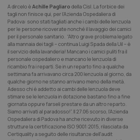
Valle D’Aosta
Oncodermatologia
A dircelo è
Achille Pagliaro
della Cisl. La forbice dei
tagli non finisce qui, per l’Azienda Ospedaliera di
Veneto
Oncoematologia
Padova: sono stati tagliati anche i cambi delle lenzuola
per le persone ricoverate nonché il lavaggio dei camici
Oncologia & Nutrizione
per il personale sanitario. “Altro grave problema legato
alla mannaia dei tagli – continua Luigi Spada della Uil – è
Psoriasi & pelle
il servizio della lavanderia! Mancano i camici puliti fra il
personale ospedaliero e mancano le lenzuola di
Quotidiano Cardiologia
ricambio fra i reparti. Se in un reparto fino a qualche
settimana fa arrivavano circa 200 lenzuola al giorno, da
qualche giorno ne stanno arrivano meno della metà.
Quotidiano Chirurgia
Adesso chi è addetto ai cambi delle lenzuola deve
stimare se le lenzuola in dotazione bastano fino a fine
Quotidiano Oncologia
giornata oppure farseli prestare da un altro reparto.
Siamo arrivati al paradosso!”. Il 27.06 scorso, l’Azienda
Quotidiano Pediatria
Ospedaliera di Padova ha anche ricevuto in diverse
strutture la certificazione ISO 9001:2015, rilasciata da
Rene & patologie urogenitali
Certiquality a seguito delle risultanze dell'audit