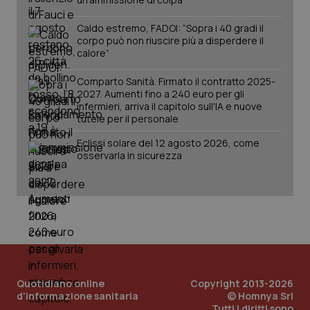
Caldo estremo, FADOI: “Sopra i 40 gradi il
corpo può non riuscire più a disperdere il
calore”
Comparto Sanità. Firmato il contratto 2025-
2027. Aumenti fino a 240 euro per gli
_ga_KM60CM4NPH
.quotidianosanita.it
1 anno
infermieri, arriva il capitolo sull'IA e nuove
mes
tutele per il personale
Eclissi solare del 12 agosto 2026, come
osservarla in sicurezza
Fornitore
/
Nome
Scadenza
Descrizion
Dominio
Nome
Fornitore
/
Dominio
Scadenza
Des
_ga_0VMQEQKQ1N
.quotidianosanita.it
1 anno 1
Questo
mese
cookie
VISITOR_INFO1_LIVE
5 mesi 4
Que
Google LLC
viene
settimane
imp
.youtube.com
Quotidiano online
Copyright 2013-2026
utilizzato
You
d'informazione sanitaria
© Homnya Srl
da Google
ten
Tutti i diritti sono
Analytics
pre