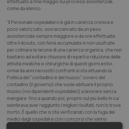
effettuato a fine maggio sui processi assistenziali,
Salute orale & impianti
come da elenco.
Sangue & coagulazione
“Il Personale ospedaliero è già in carenza cronica e
poco valorizzato, sovraccaricato da un peso
assistenziale sempre maggiore e da ore effettuate
Tiroide
oltre il dovuto, con ferie accumulate e non usufruite
per colmare le lacune di una carenza organica, che non
Tumore al seno
bastano ad evitare chiusure di reparti e riduzione delle
attività mediche e chirurgiche di questi giorni estivi…
Tumore ovarico
ormai da anni nei nostri confronti si sta attuando la
Politica del "contadino e del musso", ovvero del
Tumori del Polmone & Testa Collo
contadino (il governo) che vuole abituare il proprio
musso (noi dipendenti ospedalieri) a lavorare senza
Tumori gastrointestinali
mangiare fino a quando poi, proprio sul più bello in cui
sembrava aver raggiunto i migliori risultati, non lo trova
Ulcera & Reflusso
morto. È quello che si sta verificando con la fuga dei
medici dagli ospedali e con i concorsi che vanno
deserti perché i giovani specialisti preferiscono
Vaccini