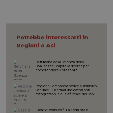
Necessari
Statistici
Marketing
I cookie necessari contribuiscono a rendere fruibile il
Potrebbe interessarti in
sito web abilitandone funzionalità di base quali la
navigazione sulle pagine e l'accesso alle aree
Regioni e Asl
protette del sito. Il sito web non è in grado di
funzionare correttamente senza questi cookie.
Nome
Fornitore
/
Dominio
Scaden
Settimana della Scienza dello
VISITOR_PRIVACY_METADATA
5 mesi
YouTube
Spallanzani: capire la ricerca per
settim
.youtube.com
comprendere il presente
Regione Lombardia scrive al ministro
Schillaci: “Gli attuali indicatori non
fotografano la qualità reale del Ssn”
Case di comunità. La sfida ora è