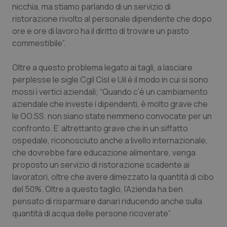
nicchia, ma stiamo parlando di un servizio di
Piemonte
HIV
ristorazione rivolto al personale dipendente che dopo
ore e ore di lavoro ha il diritto di trovare un pasto
commestibile”.
Provincia Autonoma di Bolzano
Infezioni & Febbre
Oltre a questo problema legato ai tagli, a lasciare
Provincia Autonoma di Trento
Ipertensione & Scompenso
perplesse le sigle Cgil Cisl e Uil è il modo in cui si sono
mossi i vertici aziendali; “Quando c’è un cambiamento
Puglia
Malattie rare
aziendale che investe i dipendenti, è molto grave che
le OO.SS. non siano state nemmeno convocate per un
Sardegna
Malattia di Crohn & Rettocolite Ulcerosa
confronto. E’ altrettanto grave che in un siffatto
ospedale, riconosciuto anche a livello internazionale,
Sicilia
Neuroscienze & patologie neurodegenerative
che dovrebbe fare educazione alimentare, venga
proposto un servizio di ristorazione scadente ai
Toscana
Obesità
lavoratori, oltre che avere dimezzato la quantità di cibo
del 50%. Oltre a questo taglio, l’Azienda ha ben
pensato di risparmiare danari riducendo anche sulla
Umbria
Oftalmologia
quantità di acqua delle persone ricoverate”.