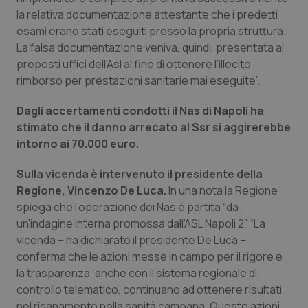
la relativa documentazione attestante che i predetti
Piemonte
HIV
esami erano stati eseguiti presso la propria struttura.
La falsa documentazione veniva, quindi, presentata ai
Provincia Autonoma di Bolzano
Infezioni & Febbre
preposti uffici dell’Asl al fine di ottenere l’illecito
rimborso per prestazioni sanitarie mai eseguite”.
Provincia Autonoma di Trento
Ipertensione & Scompenso
Dagli accertamenti condotti il Nas di Napoli ha
stimato che il danno arrecato al Ssr si aggirerebbe
Puglia
Malattie rare
intorno ai 70.000 euro.
Sardegna
Malattia di Crohn & Rettocolite Ulcerosa
Sulla vicenda è intervenuto il presidente della
Regione, Vincenzo De Luca.
In una nota la Regione
Sicilia
Neuroscienze & patologie neurodegenerative
spiega che l’operazione dei Nas è partita “da
un'indagine interna promossa dall'ASL Napoli 2”. “La
Toscana
Obesità
vicenda – ha dichiarato il presidente De Luca –
conferma che le azioni messe in campo per il rigore e
la trasparenza, anche con il sistema regionale di
Umbria
Oftalmologia
controllo telematico, continuano ad ottenere risultati
nel risanamento nella sanità campana. Queste azioni