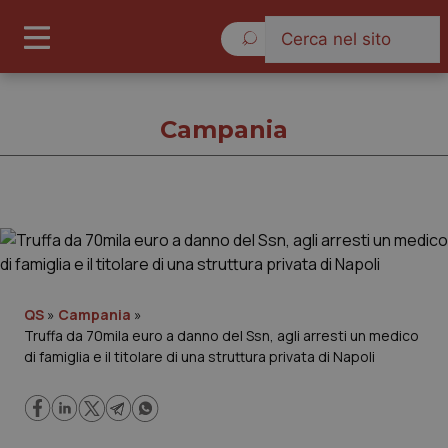
Sabato 8 Agosto 2026
Campania
Campania
Cronache
QS
»
Campania
»
Truffa da 70mila euro a danno del Ssn, agli arresti un medico
Governo e Parlamento
di famiglia e il titolare di una struttura privata di Napoli
Regioni e Asl
Lavoro e Professioni