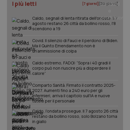
I più letti
[7 giorni]
[30 giorni]
_ga
1 anno
Google LLC
mes
.quotidianosanita.it
Caldo, segnali di lenta ritirata dell'ondata: il 7
agosto restano 26 città da bollino rosso, l'8
scendono a 19
Covid. Il silenzio di Fauci e il perdono di Biden.
Ma il Quinto Emendamento non è
un’ammissione di colpa
Caldo estremo, FADOI: “Sopra i 40 gradi il
corpo può non riuscire più a disperdere il
calore”
Comparto Sanità. Firmato il contratto 2025-
2027. Aumenti fino a 240 euro per gli
infermieri, arriva il capitolo sull'IA e nuove
tutele per il personale
Caldo, l’ondata prosegue. Il 7 agosto 26 città
restano da bollino rosso, solo Bolzano torna
in giallo