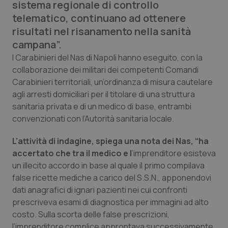
sistema regionale di controllo
Calabria
Asma & BPCO
telematico, continuano ad ottenere
risultati nel risanamento nella sanità
Campania
Car-T
campana”.
I Carabinieri del Nas di Napoli hanno eseguito, con la
Emilia-Romagna
Colesterolo & coronaropatie
collaborazione dei militari dei competenti Comandi
Carabinieri territoriali, un’ordinanza di misura cautelare
Friuli Venezia Giulia
Dermatite Atopica
agli arresti domiciliari per il titolare di una struttura
sanitaria privata e di un medico di base, entrambi
Lazio
Diabete & glucometri
convenzionati con l’Autorità sanitaria locale.
Liguria
Disturbi dell’umore
L’attività di indagine, spiega una nota dei Nas, “ha
accertato che tra il medico e l
’imprenditore esisteva
un illecito accordo in base al quale il primo compilava
Lombardia
Dolore
false ricette mediche a carico del S.S.N., apponendovi
dati anagrafici di ignari pazienti nei cui confronti
Marche
Donna & Salute
prescriveva esami di diagnostica per immagini ad alto
costo. Sulla scorta delle false prescrizioni,
Molise
Epatiti
l’imprenditore complice approntava successivamente