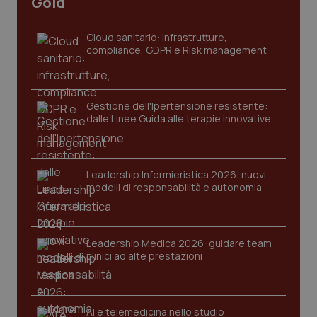
Gold
sito web abilitandone funzionalità di base quali la
navigazione sulle pagine e l'accesso alle aree
protette del sito. Il sito web non è in grado di
Cloud sanitario: infrastrutture,
funzionare correttamente senza questi cookie.
compliance, GDPR e Risk management
Nome
Fornitore
/
Dominio
Scaden
VISITOR_PRIVACY_METADATA
5 mesi
YouTube
settim
.youtube.com
Gestione dell'Ipertensione resistente:
dalle Linee Guida alle terapie innovative
Leadership Infermieristica 2026: nuovi
modelli di responsabilità e autonomia
Leadership Medica 2026: guidare team
clinici ad alte prestazioni
AI e telemedicina nello studio
CookieScriptConsent
5 mesi
CookieScript