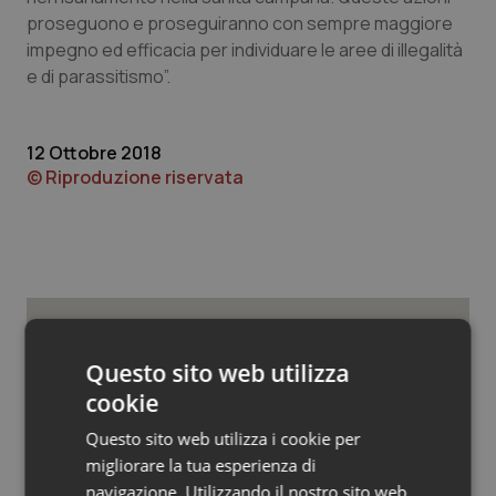
Valle D’Aosta
Oncodermatologia
proseguono e proseguiranno con sempre maggiore
impegno ed efficacia per individuare le aree di illegalità
Veneto
Oncoematologia
e di parassitismo”.
Oncologia & Nutrizione
12 Ottobre 2018
Psoriasi & pelle
© Riproduzione riservata
Quotidiano Cardiologia
Quotidiano Chirurgia
Quotidiano Oncologia
Potrebbe interessarti in
Questo sito web utilizza
Campania
cookie
Quotidiano Pediatria
Questo sito web utilizza i cookie per
Rene & patologie urogenitali
migliorare la tua esperienza di
Settimana della Scienza dello
Spallanzani: capire la ricerca per
navigazione. Utilizzando il nostro sito web