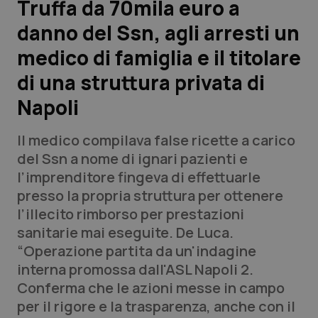
Truffa da 70mila euro a
danno del Ssn, agli arresti un
Scienza e Farmaci
medico di famiglia e il titolare
Studi e Analisi
di una struttura privata di
Napoli
Lettere al direttore
Il medico compilava false ricette a carico
Edizioni Regionali
del Ssn a nome di ignari pazienti e
l’imprenditore fingeva di effettuarle
QS Pro
presso la propria struttura per ottenere
l’illecito rimborso per prestazioni
Professionisti Sanitari.AI
sanitarie mai eseguite. De Luca.
“Operazione partita da un'indagine
Abruzzo
QS Pro Gold
interna promossa dall'ASL Napoli 2.
Conferma che le azioni messe in campo
QS Club
Newsletter
Basilicata
Artrite & artrosi
per il rigore e la trasparenza, anche con il