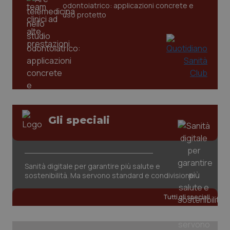
odontoiatrico: applicazioni concrete e
settim
www.quotidianosanita.it
uso protetto
Gli speciali
tracking-sites-ironfish-
www.quotidianosanita.it
4
tracking-enable
settim
2 gior
Sanità digitale per garantire più salute e
sostenibilità. Ma servono standard e condivisione
tracking-sites-ironfish-
www.quotidianosanita.it
4
session-id
settim
Tutti gli speciali
2 gior