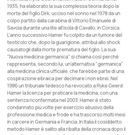
1935, ha elaborato la sua complessa teoria dopo la
Piemonte
HIV
morte del figlio Dirk, ucciso nel sonno nel 1978 da un
colpo partito dalla carabina di Vittorio Emanuele di
Provincia Autonoma di Bolzano
Infezioni & Febbre
Savoia durante una lite all'isola di Cavallo, in Corsica.
L'anno successivo Hamer fu colpito da un tumore del
Provincia Autonoma di Trento
Ipertensione & Scompenso
testicolo che, dopo la guarigione, attribuì allo shock
causatogli dalla morte prematura del figlio. La sua
"Nuova medicina germanica" si chiama così perché
Puglia
Malattie rare
rappresenta, secondo lui, un'alternativa "germanica"
alla medicina clinica ufficiale, che farebbe parte di una
Sardegna
Malattia di Crohn & Rettocolite Ulcerosa
cospirazione ebraica per decimare i non ebrei. Nel
1986 un tribunale tedesco ha revocato a Ryke Geerd
Sicilia
Neuroscienze & patologie neurodegenerative
Hamer la licenza per praticare la medicina, con una
sentenza riconfermata nel 2003. Hamer è stato
Toscana
Obesità
condannato più volte per esercizio abusivo della
professione medica e frode e ha trascorso molti mesi
Umbria
Oftalmologia
in carcere in Germania e Francia. In Italia il cosiddetto
metodo Hamer è salito alla ribalta della cronaca dopo il