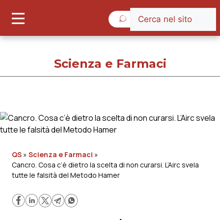
Giovedì 6 Agosto 2026
Scienza e Farmaci
Scienza e Farmaci
Cronache
QS
»
Scienza e Farmaci
»
Cancro. Cosa c’è dietro la scelta di non curarsi. L’Airc svela
Governo e Parlamento
tutte le falsità del Metodo Hamer
Regioni e Asl
Lavoro e Professioni