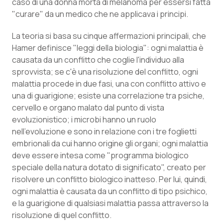
Valle D’Aosta
Oncodermatologia
caso di una donna morta di melanoma per essersi fatta
"curare" da un medico che ne applicava i principi.
Veneto
Oncoematologia
La teoria si basa su cinque affermazioni principali, che
Hamer definisce "leggi della biologia": ogni malattia è
Oncologia & Nutrizione
causata da un conflitto che coglie l'individuo alla
sprovvista; se c'è una risoluzione del conflitto, ogni
Psoriasi & pelle
malattia procede in due fasi, una con conflitto attivo e
una di guarigione; esiste una correlazione tra psiche,
Quotidiano Cardiologia
cervello e organo malato dal punto di vista
evoluzionistico; i microbi hanno un ruolo
Quotidiano Chirurgia
nell'evoluzione e sono in relazione con i tre foglietti
embrionali da cui hanno origine gli organi; ogni malattia
deve essere intesa come "programma biologico
Quotidiano Oncologia
speciale della natura dotato di significato", creato per
risolvere un conflitto biologico inatteso. Per lui, quindi,
Quotidiano Pediatria
ogni malattia è causata da un conflitto di tipo psichico,
e la guarigione di qualsiasi malattia passa attraverso la
Rene & patologie urogenitali
risoluzione di quel conflitto.