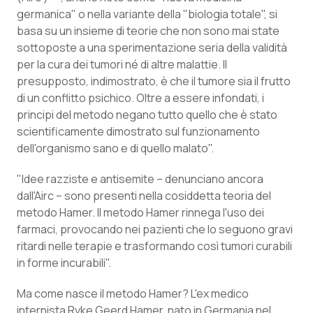
Calabria
Asma & BPCO
germanica" o nella variante della "biologia totale", si
basa su un insieme di teorie che non sono mai state
Campania
Car-T
sottoposte a una sperimentazione seria della validità
per la cura dei tumori né di altre malattie. Il
presupposto, indimostrato, è che il tumore sia il frutto
Emilia-Romagna
Colesterolo & coronaropatie
di un conflitto psichico. Oltre a essere infondati, i
principi del metodo negano tutto quello che è stato
Friuli Venezia Giulia
Dermatite Atopica
scientificamente dimostrato sul funzionamento
dell'organismo sano e di quello malato".
Lazio
Diabete & glucometri
"Idee razziste e antisemite – denunciano ancora
Liguria
Disturbi dell’umore
dall'Airc – sono presenti nella cosiddetta teoria del
metodo Hamer. Il metodo Hamer rinnega l'uso dei
Lombardia
Dolore
farmaci, provocando nei pazienti che lo seguono gravi
ritardi nelle terapie e trasformando così tumori curabili
in forme incurabili".
Marche
Donna & Salute
Ma come nasce il metodo Hamer? L'ex medico
Molise
Epatiti
internista Ryke Geerd Hamer, nato in Germania nel