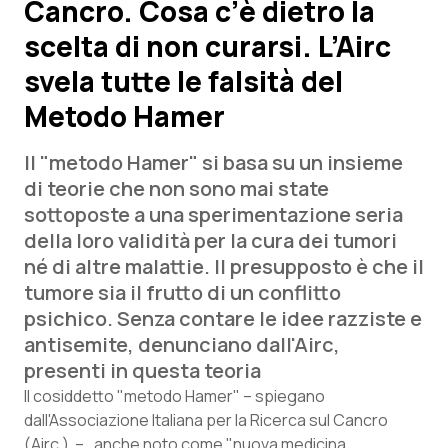
Cancro. Cosa c’è dietro la
scelta di non curarsi. L’Airc
Scienza e Farmaci
svela tutte le falsità del
Studi e Analisi
Metodo Hamer
Lettere al direttore
Il "metodo Hamer" si basa su un insieme
di teorie che non sono mai state
Edizioni Regionali
sottoposte a una sperimentazione seria
della loro validità per la cura dei tumori
QS Pro
né di altre malattie. Il presupposto è che il
tumore sia il frutto di un conflitto
Professionisti Sanitari.AI
psichico. Senza contare le idee razziste e
antisemite, denunciano dall'Airc,
Abruzzo
QS Pro Gold
presenti in questa teoria
Il cosiddetto "metodo Hamer" – spiegano
QS Club
Newsletter
Basilicata
Artrite & artrosi
dall'Associazione Italiana per la Ricerca sul Cancro
(Airc ) – , anche noto come "nuova medicina