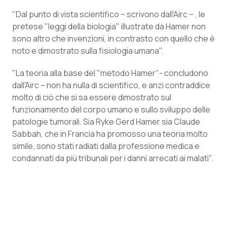
Salute orale & impianti
"Dal punto di vista scientifico – scrivono dall'Airc – , le
pretese "leggi della biologia" illustrate da Hamer non
Sangue & coagulazione
sono altro che invenzioni, in contrasto con quello che è
noto e dimostrato sulla fisiologia umana".
Tiroide
"La teoria alla base del "metodo Hamer"- concludono
dall'Airc – non ha nulla di scientifico, e anzi contraddice
Tumore al seno
molto di ciò che si sa essere dimostrato sul
funzionamento del corpo umano e sullo sviluppo delle
Tumore ovarico
patologie tumorali. Sia Ryke Gerd Hamer sia Claude
Sabbah, che in Francia ha promosso una teoria molto
Tumori del Polmone & Testa Collo
simile, sono stati radiati dalla professione medica e
condannati da più tribunali per i danni arrecati ai malati".
Tumori gastrointestinali
Ulcera & Reflusso
Vaccini