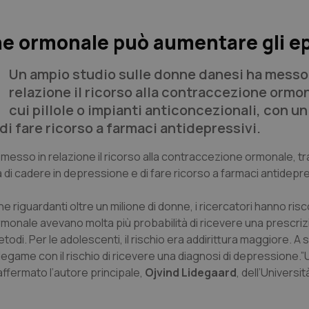
e ormonale può aumentare gli ep
Un ampio studio sulle donne danesi ha messo
relazione il ricorso alla contraccezione ormon
cui pillole o impianti anticoncezionali, con 
di fare ricorso a farmaci antidepressivi.
sso in relazione il ricorso alla contraccezione ormonale, tra 
 di cadere in depressione e di fare ricorso a farmaci antidepre
one riguardanti oltre un milione di donne, i ricercatori hanno ri
monale avevano molta più probabilità di ricevere una prescriz
odi. Per le adolescenti, il rischio era addirittura maggiore. A
egame con il rischio di ricevere una diagnosi di depressione.”
affermato l’autore principale,
Ojvind Lidegaard
, dell’Universit