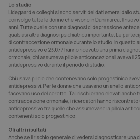
Lo studio
Lidegaard e colleghi si sono serviti dei dati emersi dallo
coinvolge tutte le donne che vivono in Danimarca. Il nuovo 
anni. Tutte quelle con una diagnosi di depressione antece
qualsiasi altra diagnosi psichiatrica importante. Le partec
di contraccezione ormonale durante lo studio. In questo arc
antidepressivo e 23.077 hanno ricevuto una prima diagnos
ormonale, chi assumeva pillole anticoncezionali aveva il 23%
antidepressivo durante il periodo di studio.
Chi usava pillole che contenevano solo progestinico aveva i
antidepressivi. Per le donne che usavano un anello antico
facevano uso del cerotto. Tali rischi erano elevati anche tr
contraccezione ormonale, i ricercatori hanno riscontrato 
antidepressivo tra quelle che assumevano la pillola anticonce
contenenti solo progestinico.
Gli altri risultati
Anche se il rischio generale di vedersi diagnosticare una