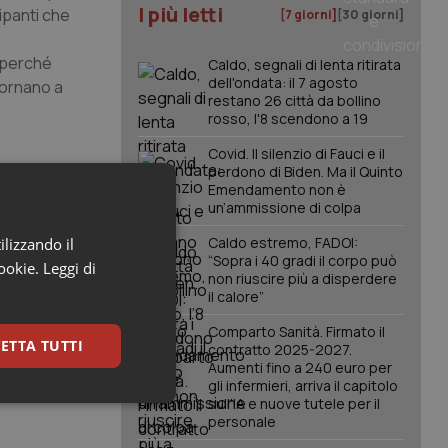
I più letti
ipanti che
[7 giorni]
[30 giorni]
 perché
Caldo, segnali di lenta ritirata
dell'ondata: il 7 agosto
tornano a
restano 26 città da bollino
rosso, l'8 scendono a 19
Covid. Il silenzio di Fauci e il
perdono di Biden. Ma il Quinto
Emendamento non è
un’ammissione di colpa
Caldo estremo, FADOI:
ilizzando il
“Sopra i 40 gradi il corpo può
cookie.
Leggi di
non riuscire più a disperdere
il calore”
Comparto Sanità. Firmato il
ETTA TUTTI
contratto 2025-2027.
Aumenti fino a 240 euro per
gli infermieri, arriva il capitolo
sull'IA e nuove tutele per il
keting
personale