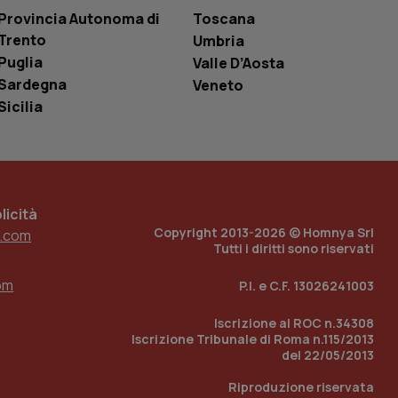
i Youtube incorporati
tics per mantenere
Provincia Autonoma di
Toscana
tore del sito web sta
ell'interfaccia di
Trento
Umbria
Puglia
Valle D’Aosta
 tenere traccia
Sardegna
Veneto
i Youtube incorporati
tore del sito web sta
Sicilia
ell'interfaccia di
 tenere traccia
r la gestione
one dell’esperienza
icità
Copyright 2013-2026 © Homnya Srl
.com
e per abilitare il
Tutti i diritti sono riservati
loggato con identity
om
P.I. e C.F. 13026241003
Iscrizione al ROC n.34308
Iscrizione Tribunale di Roma n.115/2013
del 22/05/2013
Riproduzione riservata