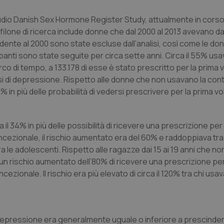
 studio Danish Sex Hormone Register Study, attualmente in cors
filone di ricerca include donne che dal 2000 al 2013 avevano dai
dente al 2000 sono state escluse dall’analisi, così come le do
ipanti sono state seguite per circa sette anni. Circa il 55% us
o di tempo, a 133.178 di esse è stato prescritto per la prima v
i di depressione. Rispetto alle donne che non usavano la co
 in più delle probabilità di vedersi prescrivere per la prima vo
l 34% in più delle possibilità di ricevere una prescrizione per
ncezionale, il rischio aumentato era del 60% e raddoppiava tr
a le adolescenti. Rispetto alle ragazze dai 15 ai 19 anni che n
un rischio aumentato dell’80% di ricevere una prescrizione pe
zionale. Il rischio era più elevato di circa il 120% tra chi usava
 depressione era generalmente uguale o inferiore a prescindere