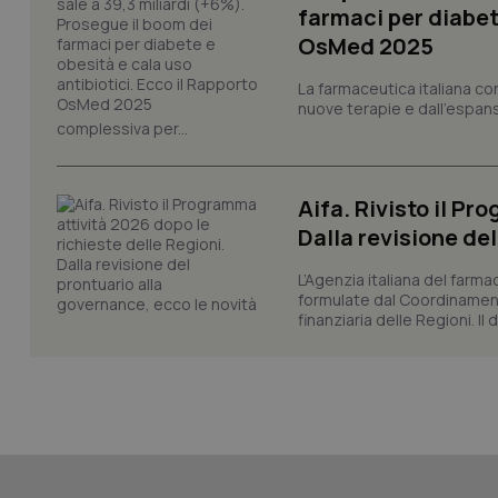
tracking-sites-ironf
farmaci per diabete
session-id
OsMed 2025
_ga
La farmaceutica italiana co
nuove terapie e dall'espan
complessiva per...
Aifa. Rivisto il Pr
PHPSESSID
Dalla revisione de
L’Agenzia italiana del farma
formulate dal Coordinamen
finanziaria delle Regioni. Il
_ga_KM60CM4NPH
Nome
Nome
VISITOR_INFO1_LIV