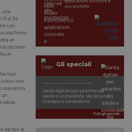
applicazioni concrete e
uso protetto
o, che
 15 ai 34
nne con
ava una forma
olta un
ntraccezione
lta un
Gli speciali
 farmaci
a coloro che
on usavano la
Sanità digitale per garantire più
r un
salute e sostenibilità. Ma servono
standard e condivisione
 pillole
Tutti gli speciali
 dal tipo di