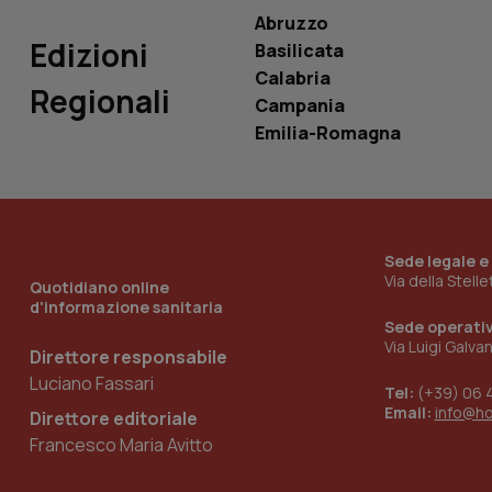
_ga_0VMQEQKQ1N
Abruzzo
Edizioni
Basilicata
Calabria
Regionali
__Secure-YNID
Campania
Emilia-Romagna
YSC
__Secure-
ROLLOUT_TOKEN
Sede legale e
Via della Stell
Quotidiano online
tracking-sites-
d'informazione sanitaria
ironfish-tracking-
Sede operati
named-enable
Via Luigi Galva
Direttore responsabile
Luciano Fassari
Tel:
(+39) 06 
Email:
info@h
Direttore editoriale
Francesco Maria Avitto