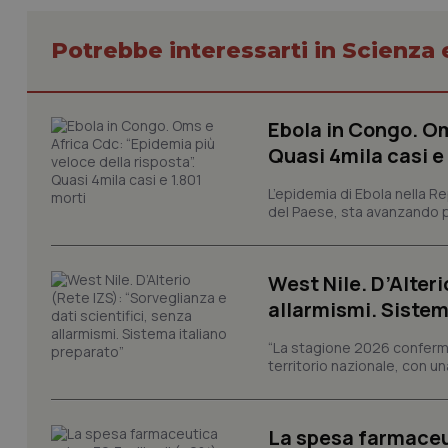
Potrebbe interessarti in Scienza
Ebola in Congo. Om
I cookie necessari con
Quasi 4mila casi e
e l'accesso alle aree 
Nome
L’epidemia di Ebola nella R
del Paese, sta avanzando pi
VISITOR_PRIVACY_
West Nile. D’Alteri
allarmismi. Sistem
CookieScriptConse
“La stagione 2026 conferma
territorio nazionale, con un
tracking-sites-ironf
tracking-enable
La spesa farmaceut