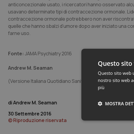
anticoncezionale usato, i ricercatori hanno osservato alcu
usavano determinate tipi di contraccezione ormonale. Lid
contraccezione ormonale potrebbero non aver riscontrato
quelle che hanno sbalzi d’umore dopo aver iniziato una c
farne uso.
Fonte:
JAMA Psychiatry 2016
Questo sito 
Andrew M. Seaman
Questo sito web ut
nostro sito web ac
(Versione Italiana Quotidiano Sanità/Popular Science)
più
Andrew M. Seaman
MOSTRA DET
30 Settembre 2016
© Riproduzione riservata
Neces