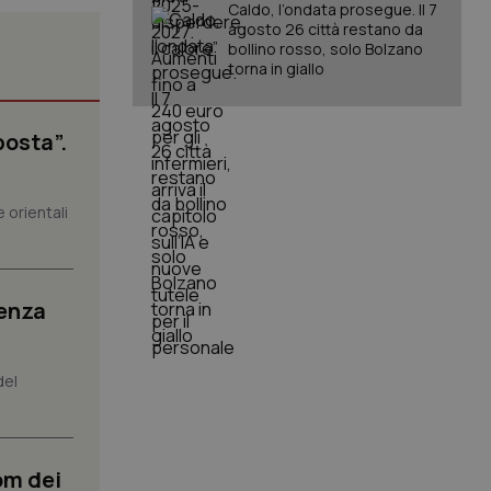
Caldo, l’ondata prosegue. Il 7
agosto 26 città restano da
bollino rosso, solo Bolzano
torna in giallo
posta”.
igazione sulle pagine
kie.
 orientali
er memorizzare le
utente per la loro
 dati sul consenso
itiche e
tendo che le loro
senza
ssioni future.
l servizio Cookie-
erenze di consenso
sario che il banner
del
funzioni
pplicazione per
nonimo.
om dei