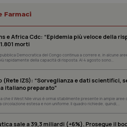
 e Farmaci
Necessari
Statistici
Marketing
s e Africa Cdc: “Epidemia più veloce della ris
tribuiscono a rendere fruibile il sito web abilitandone funzionalità di base quali la nav
 1.801 morti
protette del sito. Il sito web non è in grado di funzionare correttamente senza questi coo
Fornitore
/
Dominio
Scadenza
Descrizione
epubblica Democratica del Congo continua a correre e, in alcune aree
ù rapidamente della capacità di risposta. Al 4 agosto sono...
METADATA
5 mesi 4
Questo cookie viene utilizzato p
YouTube
settimane
scelte di consenso e privacy dell'
.youtube.com
interazione con il sito. Registra i
del visitatore riguardo a varie pol
impostazioni sulla privacy, garan
o (Rete IZS): “Sorveglianza e dati scientifici, 
preferenze siano onorate nelle se
a italiano preparato”
nt
5 mesi 3
Questo cookie viene utilizzato da
CookieScript
settimane
Script.com per ricordare le pref
www.quotidianosanita.it
sui cookie dei visitatori. È neces
 che il West Nile virus è ormai stabilmente presente in ampie aree 
dei cookie di Cookie-Script.com 
a circolazione estesa e non uniforme. Il quadro richiede, quindi,...
correttamente.
ish-
www.quotidianosanita.it
4
Questo cookie è impostato dall'a
settimane
abilitare il sistema di tracking a
2 giorni
ica sale a 39,3 miliardi (+6%). Prosegue il bo