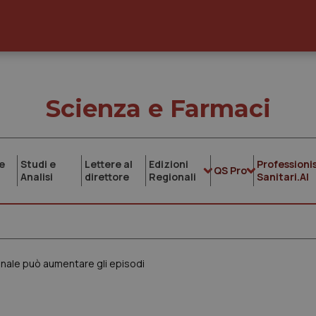
Scienza e Farmaci
e
Studi e
Lettere al
Edizioni
Professionis
QS Pro
Analisi
direttore
Regionali
Sanitari.AI
nale può aumentare gli episodi