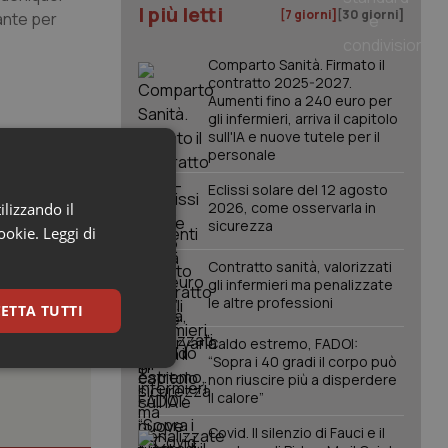
I più letti
[7 giorni]
[30 giorni]
ante per
Comparto Sanità. Firmato il
contratto 2025-2027.
Aumenti fino a 240 euro per
gli infermieri, arriva il capitolo
sull'IA e nuove tutele per il
personale
Eclissi solare del 12 agosto
2026, come osservarla in
ilizzando il
sicurezza
cookie.
Leggi di
Contratto sanità, valorizzati
gli infermieri ma penalizzate
le altre professioni
ETTA TUTTI
Caldo estremo, FADOI:
“Sopra i 40 gradi il corpo può
keting
non riuscire più a disperdere
il calore”
Covid. Il silenzio di Fauci e il