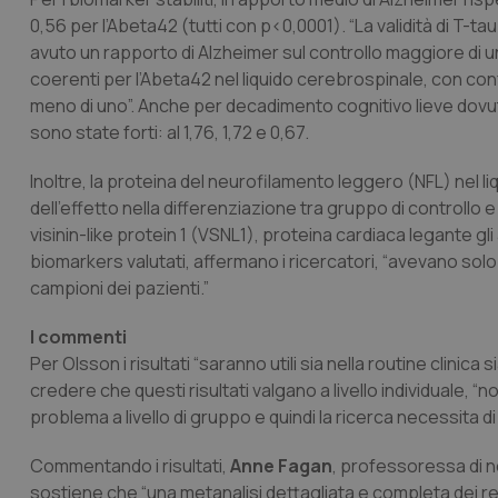
0,56 per l’Abeta42 (tutti con p<0,0001). “La validità di T-tau
avuto un rapporto di Alzheimer sul controllo maggiore di uno
coerenti per l’Abeta42 nel liquido cerebrospinale, con conf
meno di uno”. Anche per decadimento cognitivo lieve dovut
sono state forti: al 1,76, 1,72 e 0,67.
Inoltre, la proteina del neurofilamento leggero (NFL) nel l
dell’effetto nella differenziazione tra gruppo di controllo 
visinin-like protein 1 (VSNL1), proteina cardiaca legante gli
biomarkers valutati, affermano i ricercatori, “avevano solo
campioni dei pazienti.”
I commenti
Per Olsson i risultati “saranno utili sia nella routine clinic
credere che questi risultati valgano a livello individuale,
problema a livello di gruppo e quindi la ricerca necessita di
Commentando i risultati,
Anne Fagan
, professoressa di n
sostiene che “una metanalisi dettagliata e completa dei re