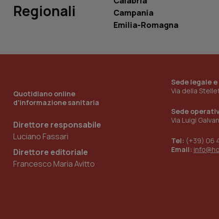
Calabria
Regionali
Campania
Emilia-Romagna
__Secure-YNID
YSC
Sede legale e
__Secure-
Via della Stell
Quotidiano online
ROLLOUT_TOKEN
d'informazione sanitaria
Sede operati
tracking-sites-
Via Luigi Galva
ironfish-tracking-
Direttore responsabile
named-enable
Luciano Fassari
Tel:
(+39) 06 
Email:
info@h
Direttore editoriale
Francesco Maria Avitto