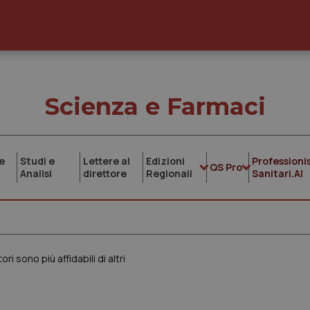
Scienza e Farmaci
e
Studi e
Lettere al
Edizioni
Professionis
QS Pro
Analisi
direttore
Regionali
Sanitari.AI
i sono più affidabili di altri