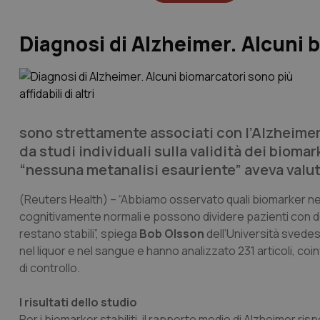
Diagnosi di Alzheimer. Alcuni bi
sono strettamente associati con l’Alzheimer,
da studi individuali sulla validità dei bioma
“nessuna metanalisi esauriente” aveva valut
(Reuters Health)
– “Abbiamo osservato quali biomarker nel
cognitivamente normali e possono dividere pazienti con d
restano stabili”, spiega
Bob Olsson
dell’Università svedes
nel liquor e nel sangue e hanno analizzato 231 articoli, coi
di controllo.
I risultati dello studio
Per i biomarker stabiliti, il rapporto medio di Alzheimer risp