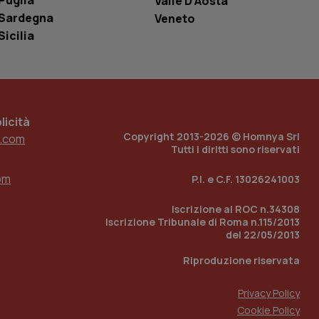
Puglia
Valle D’Aosta
ell'interfaccia di
Sardegna
Veneto
Sicilia
 tenere traccia
i Youtube incorporati
tore del sito web sta
ell'interfaccia di
 tenere traccia
icità
r la gestione
Copyright 2013-2026 © Homnya Srl
.com
one dell’esperienza
Tutti i diritti sono riservati
e per abilitare il
om
loggato con identity
P.I. e C.F. 13026241003
Iscrizione al ROC n.34308
Iscrizione Tribunale di Roma n.115/2013
del 22/05/2013
Riproduzione riservata
Privacy Policy
Cookie Policy