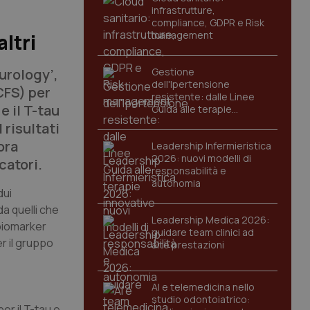
infrastrutture,
compliance, GDPR e Risk
management
altri
urology
’,
Gestione
dell'Ipertensione
CFS) per
resistente: dalle Linee
e il T-tau
Guida alle terapie
innovative
 risultati
ora
Leadership Infermieristica
2026: nuovi modelli di
catori.
responsabilità e
autonomia
dui
a quelli che
Leadership Medica 2026:
 biomarker
guidare team clinici ad
r il gruppo
alte prestazioni
AI e telemedicina nello
studio odontoiatrico:
per il T-tau e