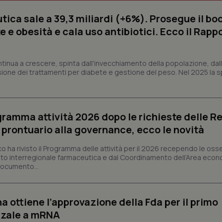
ica sale a 39,3 miliardi (+6%). Prosegue il bo
 e obesità e cala uso antibiotici. Ecco il Rapp
Necessari
Statistici
Marketing
tribuiscono a rendere fruibile il sito web abilitandone funzionalità di base quali la nav
protette del sito. Il sito web non è in grado di funzionare correttamente senza questi coo
ntinua a crescere, spinta dall'invecchiamento della popolazione, dall'
sione dei trattamenti per diabete e gestione del peso. Nel 2025 la 
Fornitore
/
Dominio
Scadenza
Descrizione
METADATA
5 mesi 4
Questo cookie viene utilizzato p
YouTube
settimane
scelte di consenso e privacy dell'
.youtube.com
interazione con il sito. Registra i
del visitatore riguardo a varie pol
ogramma attività 2026 dopo le richieste delle Re
impostazioni sulla privacy, garan
preferenze siano onorate nelle se
l prontuario alla governance, ecco le novità
nt
5 mesi 3
Questo cookie viene utilizzato da
CookieScript
settimane
Script.com per ricordare le pref
www.quotidianosanita.it
co ha rivisto il Programma delle attività per il 2026 recependo le oss
sui cookie dei visitatori. È neces
to interregionale farmaceutica e dal Coordinamento dell’Area econ
dei cookie di Cookie-Script.com 
correttamente.
 documento...
ish-
www.quotidianosanita.it
4
Questo cookie è impostato dall'a
settimane
abilitare il sistema di tracking a
2 giorni
a ottiene l’approvazione della Fda per il primo
ish-
www.quotidianosanita.it
4
Questo cookie è impostato dall'a
nzale a mRNA
settimane
assegnare un identificatore generi
2 giorni