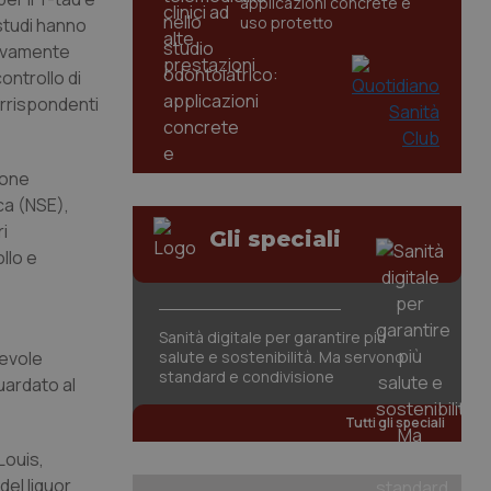
applicazioni concrete e
uso protetto
 studi hanno
ativamente
ontrollo di
orrispondenti
ione
ica (NSE),
ri
Gli speciali
llo e
Sanità digitale per garantire più
nevole
salute e sostenibilità. Ma servono
standard e condivisione
uardato al
Tutti gli speciali
Louis,
el liquor