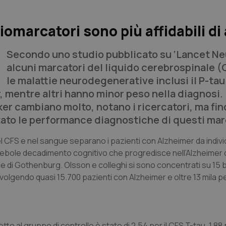
omarcatori sono più affidabili di 
Secondo uno studio pubblicato su ‘
Lancet Ne
alcuni marcatori del liquido cerebrospinale (
le malattie neurodegenerative inclusi il P-tau 
 mentre altri hanno minor peso nella diagnosi. I
rker cambiano molto, notano i ricercatori, ma fin
ato le performance diagnostiche di questi mar
 CFS e nel sangue separano i pazienti con Alzheimer da indivi
ebole decadimento cognitivo che progredisce nell’Alzheimer d
e di Gothenburg. Olsson e colleghi si sono concentrati su 15
nvolgendo quasi 15.700 pazienti con Alzheimer e oltre 13 mila pe
etto al gruppo di controllo è stato di 2,54 per il CFS T-tau, 1,88 