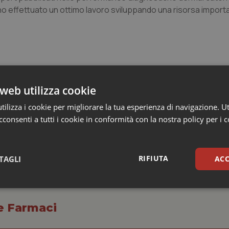
nno effettuato un ottimo lavoro sviluppando una risorsa import
web utilizza cookie
ilizza i cookie per migliorare la tua esperienza di navigazione. Ut
consenti a tutti i cookie in conformità con la nostra policy per i 
RIFIUTA
TAGLI
ACC
sari
Statistici
Mar
 e Farmaci