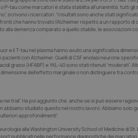
 o P-tau come marcatori è stata stabilita all’unanimità; tutti gli
”, scrivono i ricercatori. “I risultati sono anche stati signific
ronti che hanno trovato l’Alzheimer rispetto a un rapporto di c
o alla demenza comparato a quello stabile, le associazioni c
iquor e il T-tau nel plasma hanno avuto una significativa dimens
e i pazienti con Alzheimer. Quelli di CSF enolasi neurone specif
 acidi grassi (HFABP) e YKL-40 sono stati ritenuti “moderati”. Alt
 dimensione dell’effetto marginale o non distinguere tra contro
a sia nei trial”. Ha poi aggiunto che, anche se si può essere ragio
 “non abbiamo studiato questo nel nostro lavoro. Abbiamo solo g
 ulteriori approfondimenti”.
eurologia alla Washington University School of Medicine di St. 
port pubblicati nelle performance diagnostiche dei marcatori d