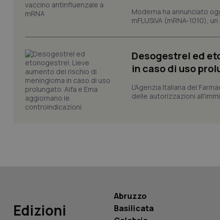
Moderna ha annunciato oggi
_ga
mFLUSIVA (mRNA-1010), un nuo
Desogestrel ed et
in caso di uso pro
PHPSESSID
L'Agenzia Italiana del Farma
delle autorizzazioni all'imm
_ga_KM60CM4NPH
Nome
Nome
Abruzzo
VISITOR_INFO1_LIV
Edizioni
Basilicata
_ga_0VMQEQKQ1N