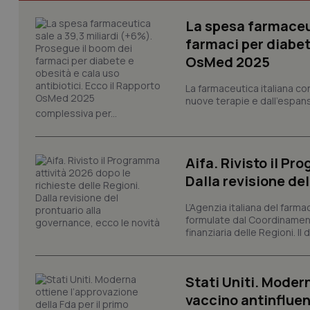
La spesa farmaceut
farmaci per diabete
OsMed 2025
I cookie necessari con
e l'accesso alle aree 
La farmaceutica italiana co
nuove terapie e dall'espan
Nome
complessiva per...
VISITOR_PRIVACY_
Aifa. Rivisto il Pr
Dalla revisione de
CookieScriptConse
L’Agenzia italiana del farma
formulate dal Coordinamen
finanziaria delle Regioni. Il
tracking-sites-ironf
tracking-enable
Stati Uniti. Modern
tracking-sites-ironf
vaccino antinflue
session-id