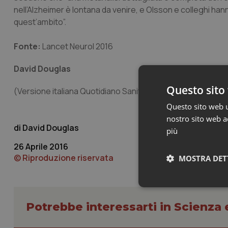
nell’Alzheimer è lontana da venire, e Olsson e colleghi ha
quest’ambito”.
Fonte:
Lancet Neurol 2016
David Douglas
Questo sito 
(Versione italiana Quotidiano Sanità/Popular Science)
Questo sito web ut
nostro sito web ac
David Douglas
più
26 Aprile 2016
© Riproduzione riservata
MOSTRA DET
Neces
Potrebbe interessarti in Scienza