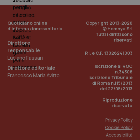
PHPSESSID
Sessio
PHP.net
www.quotidianosanita.it
Quotidiano online
Copyright 2013-2026
d'informazione sanitaria
© Homnya Srl
Tutti i diritti sono
riservati
Direttore
responsabile
P.I. e C.F. 13026241003
Luciano Fassari
Iscrizione al ROC
Direttore editoriale
n.34308
Francesco Maria Avitto
Iscrizione Tribunale
di Roma n.115/2013
del 22/05/2013
Riproduzione
riservata
Privacy Policy
Cookie Policy
_ga_KM60CM4NPH
.quotidianosanita.it
1 anno
Accessibilità
mes