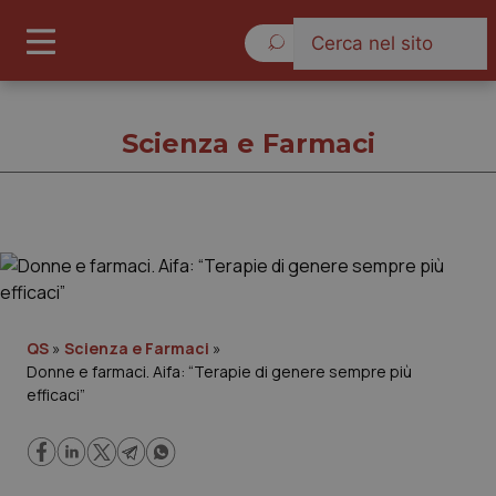
Sabato 8 Agosto 2026
Scienza e Farmaci
Scienza e Farmaci
Cronache
QS
»
Scienza e Farmaci
»
Donne e farmaci. Aifa: “Terapie di genere sempre più
Governo e Parlamento
efficaci”
Regioni e Asl
Lavoro e Professioni