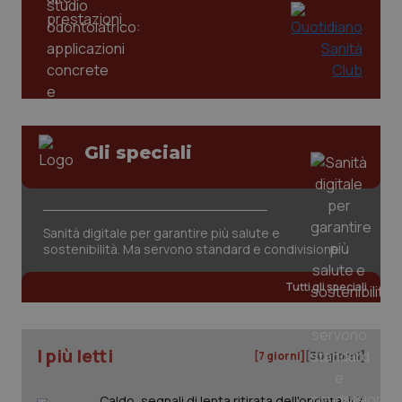
Gli speciali
tracking-sites-ironfish-
www.quotidianosanita.it
4
tracking-enable
settim
2 gior
Sanità digitale per garantire più salute e
sostenibilità. Ma servono standard e condivisione
Tutti gli speciali
tracking-sites-ironfish-
www.quotidianosanita.it
4
session-id
settim
2 gior
I più letti
[7 giorni]
[30 giorni]
_ga
1 anno
Caldo, segnali di lenta ritirata dell'ondata: il 7
Google LLC