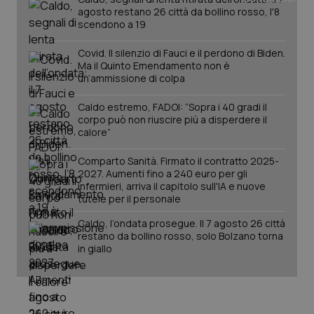
mes
.quotidianosanita.it
agosto restano 26 città da bollino rosso, l'8
scendono a 19
Covid. Il silenzio di Fauci e il perdono di Biden.
Ma il Quinto Emendamento non è
un’ammissione di colpa
Caldo estremo, FADOI: “Sopra i 40 gradi il
corpo può non riuscire più a disperdere il
calore”
Comparto Sanità. Firmato il contratto 2025-
2027. Aumenti fino a 240 euro per gli
infermieri, arriva il capitolo sull'IA e nuove
tutele per il personale
Caldo, l’ondata prosegue. Il 7 agosto 26 città
restano da bollino rosso, solo Bolzano torna
in giallo