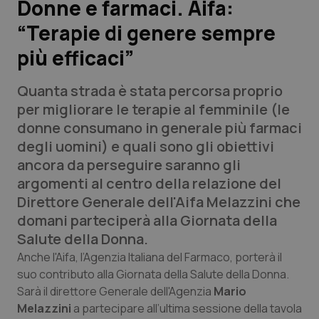
Donne e farmaci. Aifa:
“Terapie di genere sempre
Scienza e Farmaci
più efficaci”
Studi e Analisi
Quanta strada è stata percorsa proprio
Lettere al direttore
per migliorare le terapie al femminile (le
donne consumano in generale più farmaci
Edizioni Regionali
degli uomini) e quali sono gli obiettivi
ancora da perseguire saranno gli
QS Pro
argomenti al centro della relazione del
Direttore Generale dell'Aifa Melazzini che
Professionisti Sanitari.AI
domani parteciperà alla Giornata della
Salute della Donna.
Abruzzo
QS Pro Gold
Anche l'Aifa, l’Agenzia Italiana del Farmaco, porterà il
suo contributo alla Giornata della Salute della Donna.
QS Club
Newsletter
Sarà il direttore Generale dell'Agenzia
Mario
Basilicata
Artrite & artrosi
Melazzini
a partecipare all’ultima sessione della tavola