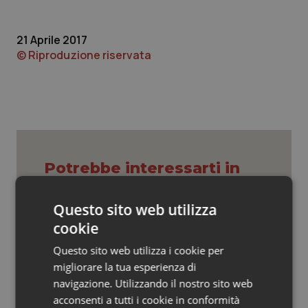
Valle D’Aosta
Oncodermatologia
Veneto
Oncoematologia
21 Aprile 2017
© Riproduzione riservata
Oncologia & Nutrizione
Psoriasi & pelle
Quotidiano Cardiologia
Potrebbe interessarti in
Quotidiano Chirurgia
Scienza e Farmaci
Questo sito web utilizza
Quotidiano Oncologia
cookie
Ebola in Congo. Oms e Africa Cdc:
“Epidemia più veloce della risposta”.
Questo sito web utilizza i cookie per
Quotidiano Pediatria
Quasi 4mila casi e 1.801 morti
migliorare la tua esperienza di
navigazione. Utilizzando il nostro sito web
Rene & patologie urogenitali
acconsenti a tutti i cookie in conformità
West Nile. D’Alterio (Rete IZS):