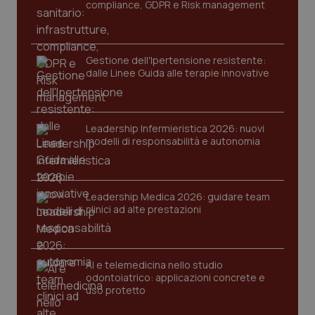
compliance, GDPR e Risk management
protette del sito. Il sito web non è in grado di
funzionare correttamente senza questi cookie.
Nome
Fornitore
/
Dominio
Scaden
Gestione dell'Ipertensione resistente:
VISITOR_PRIVACY_METADATA
5 mesi
YouTube
dalle Linee Guida alle terapie innovative
settim
.youtube.com
Leadership Infermieristica 2026: nuovi
modelli di responsabilità e autonomia
Leadership Medica 2026: guidare team
clinici ad alte prestazioni
AI e telemedicina nello studio
odontoiatrico: applicazioni concrete e
uso protetto
CookieScriptConsent
5 mesi
CookieScript
settim
www.quotidianosanita.it