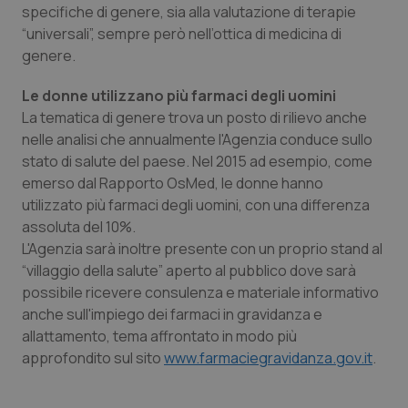
specifiche di genere, sia alla valutazione di terapie
Piemonte
HIV
“universali”, sempre però nell’ottica di medicina di
genere.
Provincia Autonoma di Bolzano
Infezioni & Febbre
Le donne utilizzano più farmaci degli uomini
La tematica di genere trova un posto di rilievo anche
Provincia Autonoma di Trento
Ipertensione & Scompenso
nelle analisi che annualmente l'Agenzia conduce sullo
stato di salute del paese. Nel 2015 ad esempio, come
Puglia
Malattie rare
emerso dal Rapporto OsMed, le donne hanno
utilizzato più farmaci degli uomini, con una differenza
Sardegna
Malattia di Crohn & Rettocolite Ulcerosa
assoluta del 10%.
L'Agenzia sarà inoltre presente con un proprio stand al
Sicilia
Neuroscienze & patologie neurodegenerative
“villaggio della salute” aperto al pubblico dove sarà
possibile ricevere consulenza e materiale informativo
anche sull'impiego dei farmaci in gravidanza e
Toscana
Obesità
allattamento, tema affrontato in modo più
approfondito sul sito
www.farmaciegravidanza.gov.it
.
Umbria
Oftalmologia