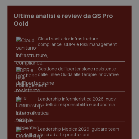
Ultime analisi e review da QS Pro
tracking-sites-ironfish-
www.quotidianosanita.it
4
Gold
tracking-enable
settim
2 gior
Cloud sanitario: infrastrutture,
compliance, GDPR e Risk management
tracking-sites-ironfish-
www.quotidianosanita.it
4
session-id
settim
2 gior
Gestione dell'Ipertensione resistente:
dalle Linee Guida alle terapie innovative
_ga
1 anno
Google LLC
mes
.quotidianosanita.it
Leadership Infermieristica 2026: nuovi
modelli di responsabilità e autonomia
Leadership Medica 2026: guidare team
clinici ad alte prestazioni