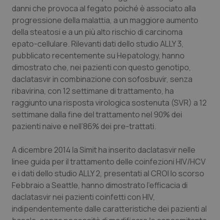
Valle D’Aosta
Oncodermatologia
danni che provoca al fegato poiché è associato alla
progressione della malattia, a un maggiore aumento
Veneto
Oncoematologia
della steatosi e a un più alto rischio di carcinoma
epato-cellulare. Rilevanti dati dello studio ALLY 3,
Oncologia & Nutrizione
pubblicato recentemente su Hepatology, hanno
dimostrato che, nei pazienti con questo genotipo,
Psoriasi & pelle
daclatasvir in combinazione con sofosbuvir, senza
ribavirina, con 12 settimane di trattamento, ha
raggiunto una risposta virologica sostenuta (SVR) a 12
Quotidiano Cardiologia
settimane dalla fine del trattamento nel 90% dei
pazienti naive e nell’86% dei pre-trattati.
Quotidiano Chirurgia
A dicembre 2014 la Simit ha inserito daclatasvir nelle
Quotidiano Oncologia
linee guida per il trattamento delle coinfezioni HIV/HCV
e i dati dello studio ALLY 2, presentati al CROI lo scorso
Quotidiano Pediatria
Febbraio a Seattle, hanno dimostrato l’efficacia di
daclatasvir nei pazienti coinfetti con HIV,
Rene & patologie urogenitali
indipendentemente dalle caratteristiche dei pazienti al