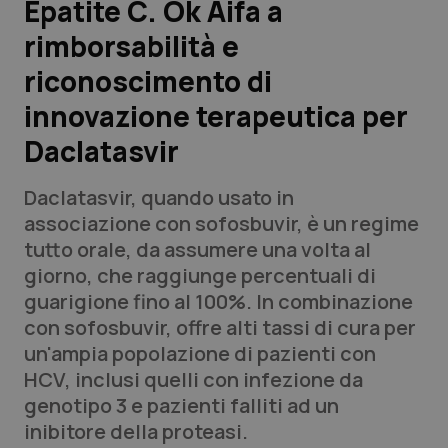
Epatite C. Ok Aifa a
rimborsabilità e
Scienza e Farmaci
riconoscimento di
Studi e Analisi
innovazione terapeutica per
Daclatasvir
Lettere al direttore
Daclatasvir, quando usato in
Edizioni Regionali
associazione con sofosbuvir, è un regime
tutto orale, da assumere una volta al
QS Pro
giorno, che raggiunge percentuali di
guarigione fino al 100%. In combinazione
Professionisti Sanitari.AI
con sofosbuvir, offre alti tassi di cura per
un'ampia popolazione di pazienti con
Abruzzo
QS Pro Gold
HCV, inclusi quelli con infezione da
genotipo 3 e pazienti falliti ad un
QS Club
Newsletter
Basilicata
Artrite & artrosi
inibitore della proteasi.