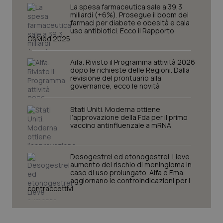
La spesa farmaceutica sale a 39,3
miliardi (+6%). Prosegue il boom dei
farmaci per diabete e obesità e cala
uso antibiotici. Ecco il Rapporto
OsMed 2025
Aifa. Rivisto il Programma attività 2026
dopo le richieste delle Regioni. Dalla
revisione del prontuario alla
governance, ecco le novità
Stati Uniti. Moderna ottiene
l’approvazione della Fda per il primo
vaccino antinfluenzale a mRNA
CookieScriptConsent
5 mesi
CookieScript
settim
www.quotidianosanita.it
Desogestrel ed etonogestrel. Lieve
aumento del rischio di meningioma in
caso di uso prolungato. Aifa e Ema
aggiornano le controindicazioni per i
contraccettivi