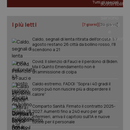
Tutti gli speciali
I più letti
[7 giorni]
[30 giorni]
Caldo, segnali di lenta ritirata dell'ondata: il 7
agosto restano 26 città da bollino rosso, l'8
scendono a 21
Covid. Il silenzio di Fauci e il perdono di Biden.
Ma il Quinto Emendamento non è
un’ammissione di colpa
_ga_KM60CM4NPH
.quotidianosanita.it
1 anno
mes
Caldo estremo, FADOI: “Sopra i 40 gradi il
corpo può non riuscire più a disperdere il
calore”
Comparto Sanità. Firmato il contratto 2025-
2027. Aumenti fino a 240 euro per gli
infermieri, arriva il capitolo sull'IA e nuove
tutele per il personale