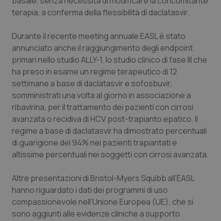
basale, senza necessità di modificare la concomitante
Salute orale & impianti
terapia, a conferma della flessibilità di daclatasvir.
Durante il recente meeting annuale EASL è stato
Sangue & coagulazione
annunciato anche il raggiungimento degli endpoint
primari nello studio ALLY-1, lo studio clinico di fase III che
Tiroide
ha preso in esame un regime terapeutico di 12
settimane a base di daclatasvir e sofosbuvir,
Tumore al seno
somministrati una volta al giorno in associazione a
ribavirina, per il trattamento dei pazienti con cirrosi
Tumore ovarico
avanzata o recidiva di HCV post-trapianto epatico. Il
regime a base di daclatasvir ha dimostrato percentuali
Tumori del Polmone & Testa Collo
di guarigione del 94% nei pazienti trapiantati e
altissime percentuali nei soggetti con cirrosi avanzata.
Tumori gastrointestinali
Altre presentazioni di Bristol-Myers Squibb all’EASL
hanno riguardato i dati dei programmi di uso
Ulcera & Reflusso
compassionevole nell’Unione Europea (UE), che si
sono aggiunti alle evidenze cliniche a supporto
Vaccini