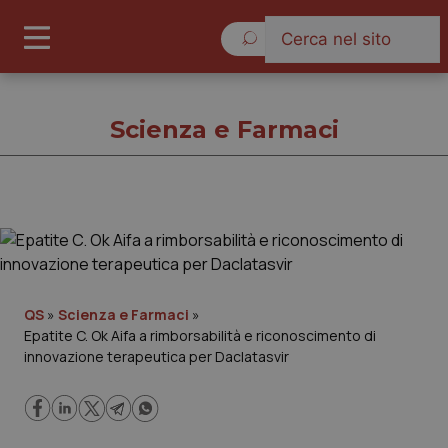
Venerdì 7 Agosto 2026
Scienza e Farmaci
Scienza e Farmaci
Cronache
QS
»
Scienza e Farmaci
»
Epatite C. Ok Aifa a rimborsabilità e riconoscimento di
Governo e Parlamento
innovazione terapeutica per Daclatasvir
Regioni e Asl
Lavoro e Professioni