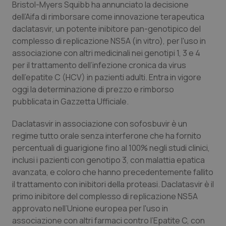
Bristol-Myers Squibb ha annunciato la decisione
Calabria
Asma & BPCO
dell’Aifa di rimborsare come innovazione terapeutica
daclatasvir, un potente inibitore pan-genotipico del
Campania
Car-T
complesso di replicazione NS5A (in vitro), per l'uso in
associazione con altri medicinali nei genotipi 1, 3 e 4
Emilia-Romagna
Colesterolo & coronaropatie
per il trattamento dell’infezione cronica da virus
dell’epatite C (HCV) in pazienti adulti. Entra in vigore
Friuli Venezia Giulia
Dermatite Atopica
oggi la determinazione di prezzo e rimborso
pubblicata in Gazzetta Ufficiale.
Lazio
Diabete & glucometri
Daclatasvir in associazione con sofosbuvir è un
regime tutto orale senza interferone che ha fornito
Liguria
Disturbi dell’umore
percentuali di guarigione fino al 100% negli studi clinici,
inclusi i pazienti con genotipo 3, con malattia epatica
Lombardia
Dolore
avanzata, e coloro che hanno precedentemente fallito
il trattamento con inibitori della proteasi. Daclatasvir è il
Marche
Donna & Salute
primo inibitore del complesso di replicazione NS5A
approvato nell’Unione europea per l'uso in
Molise
Epatiti
associazione con altri farmaci contro l’Epatite C, con