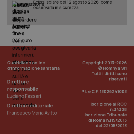
Eclissi solare del 12 agosto 2026, come
Fornitore
/
Nome
Scadenza
Descrizion
Dominio
osservarla in sicurezza
Nome
Fornitore
/
Dominio
Scadenza
Des
_ga_0VMQEQKQ1N
.quotidianosanita.it
1 anno 1
Questo
mese
cookie
VISITOR_INFO1_LIVE
5 mesi 4
Que
Google LLC
viene
settimane
imp
.youtube.com
utilizzato
You
da Google
ten
Analytics
pre
per
del
mantener
vid
lo stato
inco
della
può
sessione.
det
vis
Quotidiano online
Copyright 2013-2026
web
d'informazione sanitaria
© Homnya Srl
uti
Tutti i diritti sono
nuo
riservati
ver
Direttore
dell
You
responsabile
P.I. e C.F. 13026241003
Luciano Fassari
__Secure-YNID
.youtube.com
5 mesi 4
Que
settimane
imp
Iscrizione al ROC
You
Direttore editoriale
ten
n.34308
Francesco Maria Avitto
pre
Iscrizione Tribunale
del
di Roma n.115/2013
vid
del 22/05/2013
inco
può
det