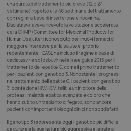
una durata del trattamento più breve (12 o 24
Piemonte
HIV
settimane) rispetto alle 48 settimane del trattamento
con regimi a base di interferone e ribavirina.
Daclatasvir aveva ricevuto la valutazione accelerata
Provincia Autonoma di Bolzano
Infezioni & Febbre
della CHMP (Committee for Medicinal Products for
Human Use), iter riconosciuto per i nuovi farmaci di
Provincia Autonoma di Trento
Ipertensione & Scompenso
maggiore interesse per la salute e, proprio
recentemente, l’EASL ha incluso il regime a base di
Puglia
Malattie rare
daclatasvir e sofosbuvir nelle linee guida 2015 per il
trattamento dell’epatite C, come il primo trattamento
Sardegna
Malattia di Crohn & Rettocolite Ulcerosa
per i pazienti con genotipo 3. Nonostante i progressi
nel trattamento dell’epatite C, i pazienti con genotipo
Sicilia
Neuroscienze & patologie neurodegenerative
3, coinfezione HIV/HCV, falliti a un inibitore della
proteasi, malattia epatica avanzata e coloro che
Toscana
Obesità
hanno subito un trapianto di fegato, sono ancora
pazienti con importanti bisogni clinici non soddisfatti.
Umbria
Oftalmologia
Il genotipo 3 rappresenta oggi il genotipo più difficile
da curare e la sua natura più aggressiva è legata ai