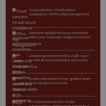
sito web abilitandone funzionalità di base quali la
navigazione sulle pagine e l'accesso alle aree
Cloud sanitario: infrastrutture,
protette del sito. Il sito web non è in grado di
funzionare correttamente senza questi cookie.
compliance, GDPR e Risk management
Nome
Fornitore
/
Dominio
Scaden
VISITOR_PRIVACY_METADATA
5 mesi
YouTube
settim
.youtube.com
Gestione dell'Ipertensione resistente:
dalle Linee Guida alle terapie innovative
Leadership Infermieristica 2026: nuovi
modelli di responsabilità e autonomia
Leadership Medica 2026: guidare team
clinici ad alte prestazioni
AI e telemedicina nello studio
CookieScriptConsent
5 mesi
CookieScript
odontoiatrico: applicazioni concrete e