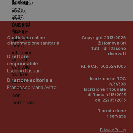
PHPSESSID
Sessio
PHP.net
www.quotidianosanita.it
Quotidiano online
Copyright 2013-2026
d'informazione sanitaria
© Homnya Srl
Tutti i diritti sono
riservati
Direttore
responsabile
P.I. e C.F. 13026241003
Luciano Fassari
Iscrizione al ROC
Direttore editoriale
n.34308
Francesco Maria Avitto
Iscrizione Tribunale
di Roma n.115/2013
del 22/05/2013
Riproduzione
riservata
Privacy Policy
_ga_KM60CM4NPH
.quotidianosanita.it
1 anno