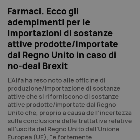
Farmaci. Ecco gli
Scienza e Farmaci
adempimenti per le
importazioni di sostanze
Studi e Analisi
attive prodotte/importate
Lettere al direttore
dal Regno Unito in caso di
Edizioni Regionali
no-deal Brexit
QS Pro
L'Aifa ha reso noto alle officine di
produzione/importazione di sostanze
Professionisti Sanitari.AI
attive che si riforniscono di sostanze
attive prodotte/importate dal Regno
Unito che, proprio a causa dell’incertezza
Abruzzo
QS Pro Gold
sulla conclusione delle trattative relative
QS Club
Newsletter
all’uscita del Regno Unito dall’Unione
Basilicata
Artrite & artrosi
Europea (UE), "è fortemente