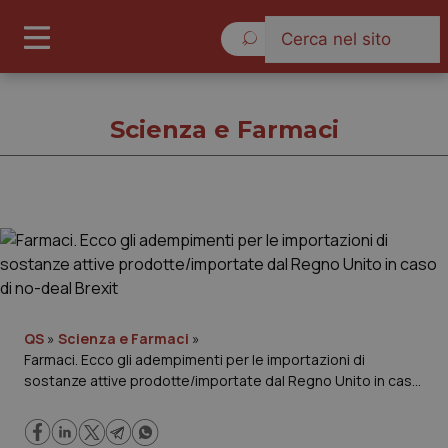
Domenica 9 Agosto 2026
Scienza e Farmaci
Scienza e Farmaci
Cronache
Governo e Parlamento
QS
»
Scienza e Farmaci
»
Farmaci. Ecco gli adempimenti per le importazioni di
sostanze attive prodotte/importate dal Regno Unito in caso
Regioni e Asl
di no-deal Brexit
Lavoro e Professioni