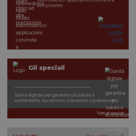
settim
www.quotidianosanita.it
uso protetto
Gli speciali
tracking-sites-ironfish-
www.quotidianosanita.it
4
tracking-enable
settim
2 gior
Sanità digitale per garantire più salute e
sostenibilità. Ma servono standard e condivisione
tracking-sites-ironfish-
www.quotidianosanita.it
4
session-id
Tutti gli speciali
settim
2 gior