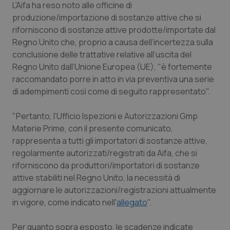
L'Aifa ha reso noto alle officine di
produzione/importazione di sostanze attive che si
Piemonte
HIV
riforniscono di sostanze attive prodotte/importate dal
Regno Unito che, proprio a causa dell’incertezza sulla
Provincia Autonoma di Bolzano
Infezioni & Febbre
conclusione delle trattative relative all’uscita del
Regno Unito dall’Unione Europea (UE), "è fortemente
Provincia Autonoma di Trento
Ipertensione & Scompenso
raccomandato porre in atto in via preventiva una serie
di adempimenti così come di seguito rappresentato".
Puglia
Malattie rare
"Pertanto, l’Ufficio Ispezioni e Autorizzazioni Gmp
Sardegna
Malattia di Crohn & Rettocolite Ulcerosa
Materie Prime, con il presente comunicato,
rappresenta a tutti gli importatori di sostanze attive,
Sicilia
Neuroscienze & patologie neurodegenerative
regolarmente autorizzati/registrati da Aifa, che si
riforniscono da produttori/importatori di sostanze
attive stabiliti nel Regno Unito, la necessità di
Toscana
Obesità
aggiornare le autorizzazioni/registrazioni attualmente
in vigore, come indicato nell'
allegato
".
Umbria
Oftalmologia
Per quanto sopra esposto, le scadenze indicate