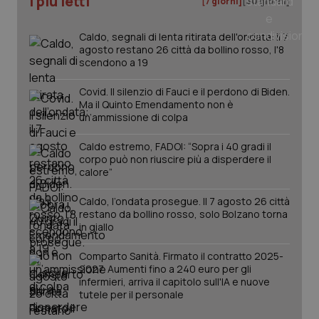
I più letti
[7 giorni]
[30 giorni]
_ga
1 anno
Google LLC
mes
.quotidianosanita.it
Caldo, segnali di lenta ritirata dell'ondata: il 7
agosto restano 26 città da bollino rosso, l'8
scendono a 19
Covid. Il silenzio di Fauci e il perdono di Biden.
Ma il Quinto Emendamento non è
un’ammissione di colpa
Caldo estremo, FADOI: “Sopra i 40 gradi il
corpo può non riuscire più a disperdere il
calore”
Caldo, l’ondata prosegue. Il 7 agosto 26 città
restano da bollino rosso, solo Bolzano torna
in giallo
Comparto Sanità. Firmato il contratto 2025-
2027. Aumenti fino a 240 euro per gli
infermieri, arriva il capitolo sull'IA e nuove
tutele per il personale