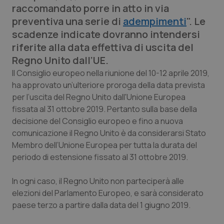
raccomandato porre in atto in via
Calabria
Asma & BPCO
preventiva una serie di
adempimenti
". Le
scadenze indicate dovranno intendersi
Campania
Car-T
riferite alla data effettiva di uscita del
Regno Unito dall’UE.
Emilia-Romagna
Colesterolo & coronaropatie
Il Consiglio europeo nella riunione del 10-12 aprile 2019,
ha approvato un’ulteriore proroga della data prevista
Friuli Venezia Giulia
Dermatite Atopica
per l’uscita del Regno Unito dall'Unione Europea
fissata al 31 ottobre 2019. Pertanto sulla base della
Lazio
Diabete & glucometri
decisione del Consiglio europeo e fino a nuova
comunicazione il Regno Unito è da considerarsi Stato
Liguria
Disturbi dell’umore
Membro dell’Unione Europea per tutta la durata del
periodo di estensione fissato al 31 ottobre 2019.
Lombardia
Dolore
In ogni caso, il Regno Unito non parteciperà alle
Marche
Donna & Salute
elezioni del Parlamento Europeo, e sarà considerato
paese terzo a partire dalla data del 1 giugno 2019.
Molise
Epatiti