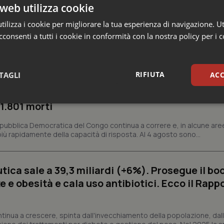
web utilizza cookie
ilizza i cookie per migliorare la tua esperienza di navigazione. Ut
consenti a tutti i cookie in conformità con la nostra policy per i 
 e Farmaci
RIFIUTA
TAGLI
ACC
s e Africa Cdc: “Epidemia più veloce della ris
 1.801 morti
sari
Statistici
Mar
epubblica Democratica del Congo continua a correre e, in alcune aree
ù rapidamente della capacità di risposta. Al 4 agosto sono...
ica sale a 39,3 miliardi (+6%). Prosegue il bo
Necessari
Statistici
Marketing
 e obesità e cala uso antibiotici. Ecco il Rapp
tribuiscono a rendere fruibile il sito web abilitandone funzionalità di base quali la nav
protette del sito. Il sito web non è in grado di funzionare correttamente senza questi coo
ntinua a crescere, spinta dall'invecchiamento della popolazione, dall'
Fornitore
/
Dominio
Scadenza
Descrizione