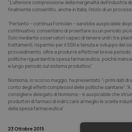
"L’ulteriore compressione della marginalità dell’industria d
finalmente consentito, anche in Italia, l’inizio di un process
“Pertanto – continua Fontolan – sarebbe auspicabile dispo
continuativo, consentano di proiettare su un periodo più lun
Solo mediante osservatori capaci di tenere uniti i tre pilastr
trattamenti, risparmio per il SSN e tenuta e sviluppo del si
provvedimento, oltre a produrre effetti nel breve periodo, r
politiche riguardanti la spesa farmaceutica, poiché manca al
e lungo periodo sul sistema produttivo”.
Nomisma, lo scorso maggio, ha presentato "i primi dati di
conto degli effetti complessivi delle politiche sanitarie".
consigliere delegato di Nomisma – è auspicabile che strumen
produttori di farmaci di indirizzare al meglio le scelte indus
della spesa farmaceutica”.
23 Ottobre 2015