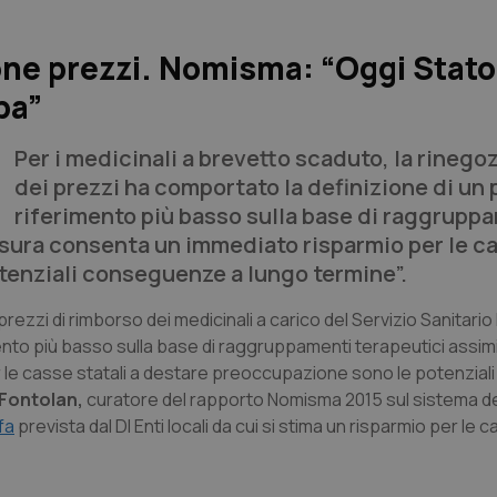
one prezzi. Nomisma: “Oggi Stato
upa”
Per i medicinali a brevetto scaduto, la rinego
dei prezzi ha comportato la definizione di un 
riferimento più basso sulla base di raggrupp
misura consenta un immediato risparmio per le c
tenziali conseguenze a lungo termine”.
prezzi di rimborso dei medicinali a carico del Servizio Sanitari
nto più basso sulla base di raggruppamenti terapeutici assimila
le casse statali a destare preoccupazione sono le potenziali
Fontolan,
curatore del rapporto Nomisma 2015 sul sistema de
fa
prevista dal Dl Enti locali da cui si stima un risparmio per le 