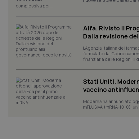
nuove terapie e dall'espan
VISITOR_PRIVACY_
complessiva per...
Aifa. Rivisto il Pr
Dalla revisione de
CookieScriptConse
L’Agenzia italiana del farma
formulate dal Coordinamen
finanziaria delle Regioni. Il
tracking-sites-ironf
tracking-enable
tracking-sites-ironf
Stati Uniti. Modern
session-id
vaccino antinflue
_ga
Moderna ha annunciato oggi
mFLUSIVA (mRNA-1010), un nuo