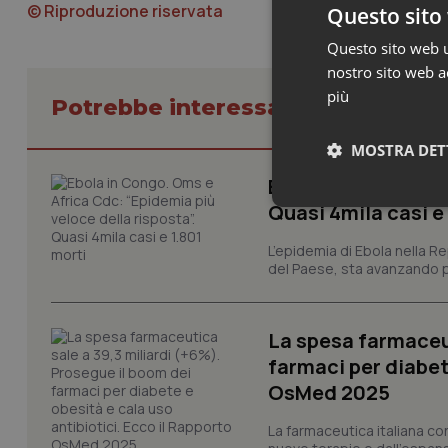
© Riproduzione riservata
Questo sito 
Questo sito web ut
nostro sito web ac
più
Potrebbe interessarti in Scienza
MOSTRA DET
Ebola in Congo. Om
Quasi 4mila casi e
Neces
L’epidemia di Ebola nella R
del Paese, sta avanzando pi
La spesa farmaceut
farmaci per diabete
OsMed 2025
I cookie necessari con
e l'accesso alle aree 
La farmaceutica italiana co
Nome