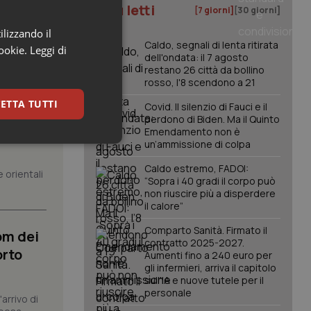
I più letti
[7 giorni]
[30 giorni]
ilizzando il
Caldo, segnali di lenta ritirata
cookie.
Leggi di
dell'ondata: il 7 agosto
restano 26 città da bollino
rosso, l'8 scendono a 21
ETTA TUTTI
Covid. Il silenzio di Fauci e il
perdono di Biden. Ma il Quinto
posta”.
Emendamento non è
un’ammissione di colpa
keting
Caldo estremo, FADOI:
 orientali
“Sopra i 40 gradi il corpo può
non riuscire più a disperdere
il calore”
Comparto Sanità. Firmato il
om dei
contratto 2025-2027.
orto
Aumenti fino a 240 euro per
gli infermieri, arriva il capitolo
igazione sulle pagine
sull'IA e nuove tutele per il
kie.
personale
arrivo di