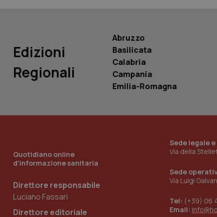
PHPSESSID
Abruzzo
Edizioni
Basilicata
Calabria
_ga_KM60CM4NPH
Regionali
Campania
Emilia-Romagna
Nome
Nome
VISITOR_INFO1_LIV
_ga_0VMQEQKQ1N
Sede legale e
Via della Stell
Quotidiano online
d'informazione sanitaria
__Secure-YNID
Sede operati
Via Luigi Galva
Direttore responsabile
Luciano Fassari
Tel:
(+39) 06 
YSC
Email:
info@h
Direttore editoriale