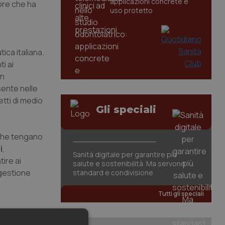
applicazioni concrete e
tore che ha
uso protetto
ica italiana.
i ai
un
sente nelle
etti di medio
Gli speciali
 che tengano
i
,
Sanità digitale per garantire più
ire ai
salute e sostenibilità. Ma servono
a gestione
standard e condivisione
Tutti gli speciali