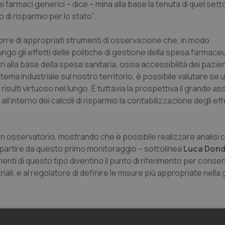
ei farmaci generici – dice – mina alla base la tenuta di quel set
o di risparmio per lo stato”.
rre di appropriati strumenti di osservazione che, in modo
go gli effetti delle politiche di gestione della spesa farmaceut
i alla base della spesa sanitaria, ossia accessibilità dei pazient
stema industriale sul nostro territorio, è possibile valutare se 
isulti virtuoso nel lungo. È tuttavia la prospettiva il grande as
l’interno dei calcoli di risparmio la contabilizzazione degli eff
 un osservatorio, mostrando che è possibile realizzare analisi
 “A partire da questo primo monitoraggio – sottolinea
Luca Dond
ti di questo tipo diventino il punto di riferimento per consent
triali, e al regolatore di definire le misure più appropriate nell