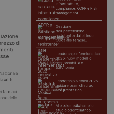
infrastrutture,
compliance, GDPR e Risk
management
Gestione
dell'Ipertensione
ziazione
resistente: dalle Linee
Guida alle terapie
prezzo di
innovative
amenti
Leadership Infermieristica
asse
2026: nuovi modelli di
responsabilità e
autonomia
o Nazionale
bili. E
Leadership Medica 2026:
guidare team clinici ad
alte prestazioni
i farmaci
casse dello
AI e telemedicina nello
studio odontoiatrico: