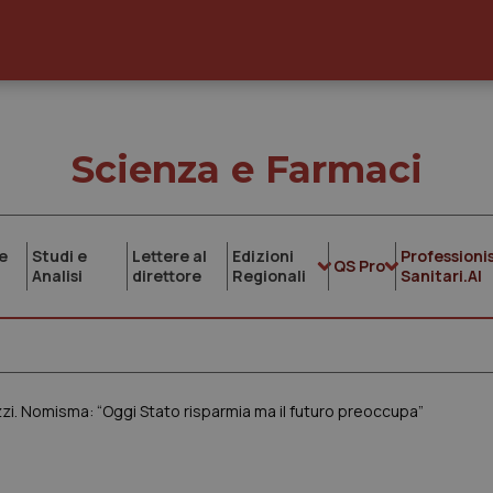
Scienza e Farmaci
e
Studi e
Lettere al
Edizioni
Professionis
QS Pro
Analisi
direttore
Regionali
Sanitari.AI
zzi. Nomisma: “Oggi Stato risparmia ma il futuro preoccupa”