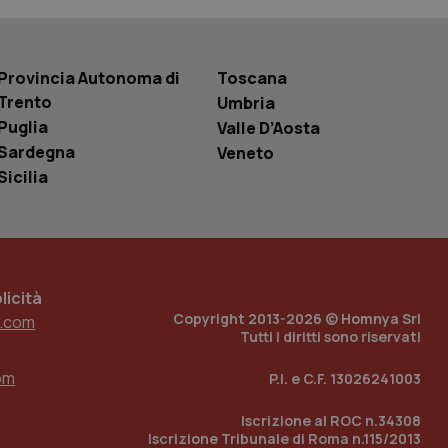
basate sul
entificatore
le variabili di
è un numero
o in cui viene
Provincia Autonoma di
Toscana
r il sito, ma un
tato di accesso per
Trento
Umbria
Puglia
Valle D’Aosta
a Google Analytics
sione.
Sardegna
Veneto
Sicilia
 tenere traccia
i Youtube incorporati
tics per mantenere
tore del sito web sta
ell'interfaccia di
icità
Copyright 2013-2026 © Homnya Srl
.com
Tutti i diritti sono riservati
 tenere traccia
i Youtube incorporati
tore del sito web sta
om
P.I. e C.F. 13026241003
ell'interfaccia di
Iscrizione al ROC n.34308
 tenere traccia
Iscrizione Tribunale di Roma n.115/2013