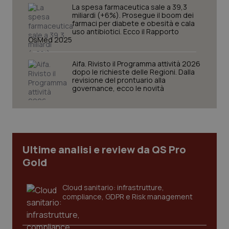
La spesa farmaceutica sale a 39,3
Nome
Fornitore
/
Dominio
Scaden
miliardi (+6%). Prosegue il boom dei
farmaci per diabete e obesità e cala
VISITOR_PRIVACY_METADATA
5 mesi
YouTube
uso antibiotici. Ecco il Rapporto
settim
.youtube.com
OsMed 2025
Aifa. Rivisto il Programma attività 2026
dopo le richieste delle Regioni. Dalla
revisione del prontuario alla
governance, ecco le novità
Ultime analisi e review da QS Pro
Gold
Cloud sanitario: infrastrutture,
CookieScriptConsent
5 mesi
CookieScript
compliance, GDPR e Risk management
settim
www.quotidianosanita.it