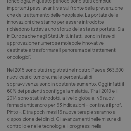
Valle D’Aosta
Oncodermatologia
l’oncologia. In questo periodo sono stati compiuti
importanti passi avanti sia sul fronte della prevenzione
che del trattamento delle neoplasie. La portata delle
Veneto
Oncoematologia
innovazioni che stanno per essere introdotte
richiedono tuttavia uno sforzo della stessa portata. Sia
Oncologia & Nutrizione
in Europa che negli Stati Uniti, infatti, sono in fase di
approvazione numerose molecole innovative
Psoriasi & pelle
destinate a trasformare il panorama dei trattamenti
oncologici”.
Quotidiano Cardiologia
Nel 2015 sono stati registrati nel nostro Paese 363.300
Quotidiano Chirurgia
nuovi casi di tumore, ma le percentuali di
sopravvivenza sono in costante aumento. Oggi infatti il
60% dei pazienti sconfigge la malattia. “Fra il 2010 e il
Quotidiano Oncologia
2014 sono stati introdotti, a livello globale, 45 nuovi
farmaci anticancro per 53 indicazioni – continua il prof.
Quotidiano Pediatria
Pinto -. E tra pochi mesi 15 nuove terapie saranno a
disposizione dei clinici. Gli avanzamenti nelle misure di
Rene & patologie urogenitali
controllo e nelle tecnologie, i progressi nella