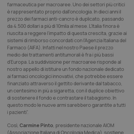
Calabria
Asma & BPCO
farmaceutica per macroaree. Uno dei settori più critici
è rappresentato proprio dall’oncologia. In dieci anni il
prezzo dei farmaci anti-cancro è duplicato, passando
Campania
Car-T
da 4.500 dollari a più di 10mila al mese. L’Italia finora è
riuscita a reggere l’impatto di questa crescita, grazie ai
Emilia-Romagna
Colesterolo & coronaropatie
sistemi di rimborso concordati con l’Agenzia Italiana del
Farmaco (AIFA). Infatti nel nostro Paese il prezzo
Friuli Venezia Giulia
Dermatite Atopica
medio dei trattamenti antitumorali è fra i più bassi
d’Europa. La suddivisione per macroaree risponde al
Lazio
Diabete & glucometri
nostro appello di istituire un fondo nazionale dedicato
ai farmaci oncologici innovativi, che potrebbe essere
Liguria
Disturbi dell’umore
finanziato attraverso il gettito derivante dal tabacco,
un centesimo in più a sigaretta, con il duplice obiettivo
Lombardia
Dolore
di sostenere il fondo e contrastare il tabagismo. In
questo modo le nuove armi sarebbero garantite a tutti
i pazienti”.
Marche
Donna & Salute
Così,
Carmine Pinto
, presidente nazionale AIOM
Molise
Epatiti
(Associazione Italiana di Oncologia Medica), sostiene