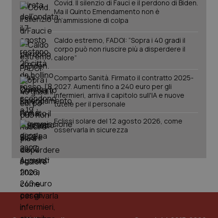
Covid. Il silenzio di Fauci e il perdono di Biden.
PHPSESSID
Sessio
PHP.net
Ma il Quinto Emendamento non è
www.quotidianosanita.it
un’ammissione di colpa
Caldo estremo, FADOI: “Sopra i 40 gradi il
corpo può non riuscire più a disperdere il
calore”
Comparto Sanità. Firmato il contratto 2025-
2027. Aumenti fino a 240 euro per gli
infermieri, arriva il capitolo sull'IA e nuove
tutele per il personale
Eclissi solare del 12 agosto 2026, come
osservarla in sicurezza
_ga_KM60CM4NPH
.quotidianosanita.it
1 anno
mes