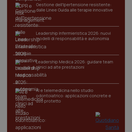
Gestione dell'Ipertensione resistente:
dalle Linee Guida alle terapie innovative
Leadership Infermieristica 2026: nuovi
modelli di responsabilità e autonomia
tracking-sites-ironfish-
www.quotidianosanita.it
4
tracking-enable
settim
Leadership Medica 2026: guidare team
2 gior
clinici ad alte prestazioni
tracking-sites-ironfish-
www.quotidianosanita.it
4
AI e telemedicina nello studio
session-id
settim
odontoiatrico: applicazioni concrete e
2 gior
uso protetto
_ga
1 anno
Google LLC
mes
.quotidianosanita.it