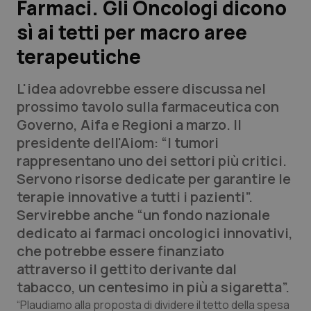
Farmaci. Gli Oncologi dicono
sì ai tetti per macro aree
Scienza e Farmaci
terapeutiche
Studi e Analisi
L'idea adovrebbe essere discussa nel
Lettere al direttore
prossimo tavolo sulla farmaceutica con
Governo, Aifa e Regioni a marzo. Il
Edizioni Regionali
presidente dell'Aiom: “I tumori
rappresentano uno dei settori più critici.
QS Pro
Servono risorse dedicate per garantire le
terapie innovative a tutti i pazienti”.
Professionisti Sanitari.AI
Servirebbe anche “un fondo nazionale
dedicato ai farmaci oncologici innovativi,
Abruzzo
QS Pro Gold
che potrebbe essere finanziato
attraverso il gettito derivante dal
QS Club
Newsletter
Basilicata
Artrite & artrosi
tabacco, un centesimo in più a sigaretta”.
“Plaudiamo alla proposta di dividere il tetto della spesa