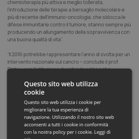
chemioterapia più attiva e meglio tollerata,
Salute orale & impianti
l’introduzione delle terapie a bersaglio molecolare e
più di recente dell’immuno-oncologia, che sblocca le
Sangue & coagulazione
difese immunitarie contro il tumore, stanno sempre più
producendo un allungamento della sopravvivenza con
Tiroide
una buona qualità di vita”.
“Il 2016 potrebbe rappresentare l’anno di svolta per un
Tumore al seno
intervento nazionale sul cancro – conclude il prof.
Pinto – con l’istituzione di un fondo ad hoc che
Tumore ovarico
contribuisca al rimborso alle Regioni dei farmaci
Questo sito web utilizza
oncologici a forte carattere innovativo. Un vero e
Tumori del Polmone & Testa Collo
cookie
proprio ‘Fondo Nazionale per l’Oncologia’ per la prima
volta in Italia. Questo fondo costituirebbe la risposta
Questo sito web utilizza i cookie per
Tumori gastrointestinali
politica alla sfida del secolo: curare i malati di cancro,
migliorare la tua esperienza di
garantendo loro le armi più efficaci”.
navigazione. Utilizzando il nostro sito web
Ulcera & Reflusso
acconsenti a tutti i cookie in conformità
con la nostra policy per i cookie.
Leggi di
15 Febbraio 2016
Vaccini