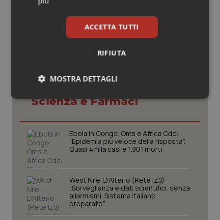
più
© Riproduzione riservata
ACCETTA TUTTI
RIFIUTA
MOSTRA DETTAGLI
Potrebbe interessarti in
Scienza e Farmaci
Necessari
Statistici
Marketing
Ebola in Congo. Oms e Africa Cdc:
“Epidemia più veloce della risposta”.
Quasi 4mila casi e 1.801 morti
Necessari
Statistici
Marketing
West Nile. D’Alterio (Rete IZS):
I cookie necessari contribuiscono a rendere fruibile il
“Sorveglianza e dati scientifici, senza
sito web abilitandone funzionalità di base quali la
allarmismi. Sistema italiano
navigazione sulle pagine e l'accesso alle aree
preparato”
protette del sito. Il sito web non è in grado di
funzionare correttamente senza questi cookie.