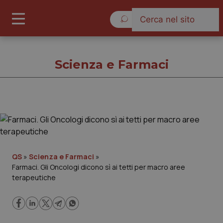
Venerdì 7 Agosto 2026
Scienza e Farmaci
Scienza e Farmaci
Cronache
QS
»
Scienza e Farmaci
»
Farmaci. Gli Oncologi dicono sì ai tetti per macro aree
Governo e Parlamento
terapeutiche
Regioni e Asl
Lavoro e Professioni