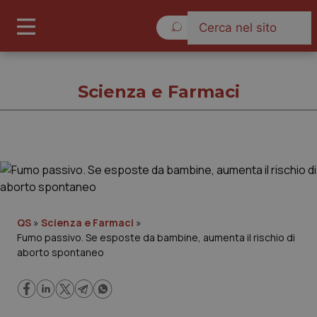
Giovedì 6 Agosto 2026
Scienza e Farmaci
Scienza e Farmaci
Cronache
QS
»
Scienza e Farmaci
»
Fumo passivo. Se esposte da bambine, aumenta il rischio di
Governo e Parlamento
aborto spontaneo
Regioni e Asl
Lavoro e Professioni