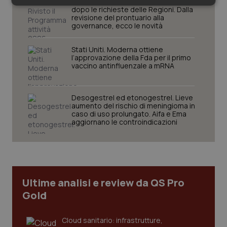
Aifa. Rivisto il Programma attività 2026
Necessari
Statistici
Marketing
dopo le richieste delle Regioni. Dalla
revisione del prontuario alla
governance, ecco le novità
Stati Uniti. Moderna ottiene
l’approvazione della Fda per il primo
vaccino antinfluenzale a mRNA
Necessari
Statistici
Marketing
I cookie necessari contribuiscono a rendere fruibile il
Desogestrel ed etonogestrel. Lieve
sito web abilitandone funzionalità di base quali la
aumento del rischio di meningioma in
navigazione sulle pagine e l'accesso alle aree
caso di uso prolungato. Aifa e Ema
protette del sito. Il sito web non è in grado di
aggiornano le controindicazioni
funzionare correttamente senza questi cookie.
Nome
Fornitore
/
Dominio
Scaden
VISITOR_PRIVACY_METADATA
5 mesi
YouTube
settim
.youtube.com
Ultime analisi e review da QS Pro
Gold
Cloud sanitario: infrastrutture,