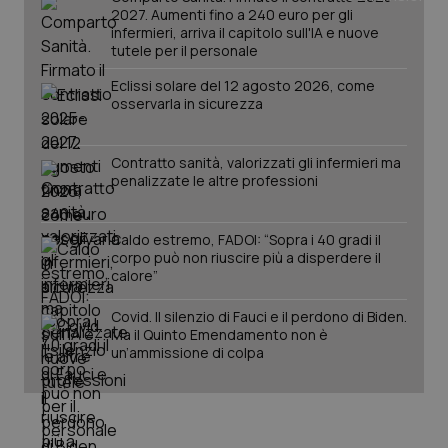
2027. Aumenti fino a 240 euro per gli
infermieri, arriva il capitolo sull'IA e nuove
tutele per il personale
Eclissi solare del 12 agosto 2026, come
osservarla in sicurezza
Contratto sanità, valorizzati gli infermieri ma
penalizzate le altre professioni
Caldo estremo, FADOI: “Sopra i 40 gradi il
corpo può non riuscire più a disperdere il
calore”
PHPSESSID
Sessio
PHP.net
www.quotidianosanita.it
Covid. Il silenzio di Fauci e il perdono di Biden.
Ma il Quinto Emendamento non è
un’ammissione di colpa