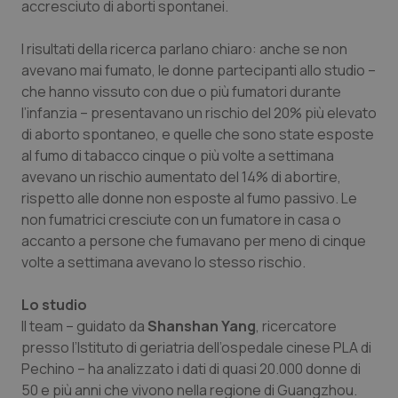
accresciuto di aborti spontanei.
Calabria
Asma & BPCO
I risultati della ricerca parlano chiaro: anche se non
Campania
Car-T
avevano mai fumato, le donne partecipanti allo studio –
che hanno vissuto con due o più fumatori durante
Emilia-Romagna
Colesterolo & coronaropatie
l’infanzia – presentavano un rischio del 20% più elevato
di aborto spontaneo, e quelle che sono state esposte
Friuli Venezia Giulia
Dermatite Atopica
al fumo di tabacco cinque o più volte a settimana
avevano un rischio aumentato del 14% di abortire,
Lazio
Diabete & glucometri
rispetto alle donne non esposte al fumo passivo. Le
non fumatrici cresciute con un fumatore in casa o
accanto a persone che fumavano per meno di cinque
Liguria
Disturbi dell’umore
volte a settimana avevano lo stesso rischio.
Lombardia
Dolore
Lo studio
Il team – guidato da
Shanshan Yang
, ricercatore
Marche
Donna & Salute
presso l’Istituto di geriatria dell’ospedale cinese PLA di
Pechino – ha analizzato i dati di quasi 20.000 donne di
Molise
Epatiti
50 e più anni che vivono nella regione di Guangzhou.