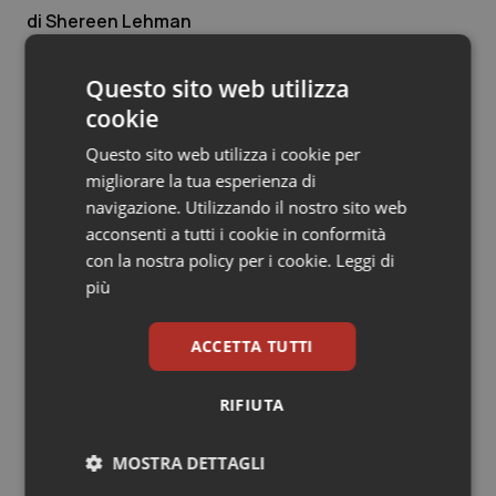
Shereen Lehman
Salute orale & impianti
12 Gennaio 2017
Sangue & coagulazione
Questo sito web utilizza
© Riproduzione riservata
cookie
Tiroide
Questo sito web utilizza i cookie per
migliorare la tua esperienza di
Tumore al seno
navigazione. Utilizzando il nostro sito web
acconsenti a tutti i cookie in conformità
Tumore ovarico
con la nostra policy per i cookie.
Leggi di
Potrebbe interessarti in
più
Scienza e Farmaci
Tumori del Polmone & Testa Collo
ACCETTA TUTTI
Tumori gastrointestinali
La spesa farmaceutica sale a 39,3
miliardi (+6%). Prosegue il boom dei
RIFIUTA
farmaci per diabete e obesità e cala
Ulcera & Reflusso
uso antibiotici. Ecco il Rapporto
OsMed 2025
MOSTRA DETTAGLI
Vaccini