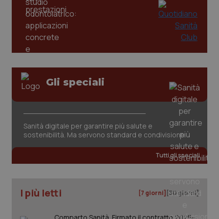
tracking-enable
settim
2 gior
tracking-sites-ironfish-
www.quotidianosanita.it
4
session-id
settim
2 gior
Gli speciali
_ga
1 anno
Google LLC
mes
.quotidianosanita.it
Sanità digitale per garantire più salute e
sostenibilità. Ma servono standard e condivisione
Tutti gli speciali
I più letti
[7 giorni]
[30 giorni]
Comparto Sanità. Firmato il contratto 2025-