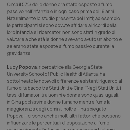
Circa il 57% delle donne era stato esposto a fumo
Piemonte
HIV
passivo nell’infanzia e in ogni caso prima dei 18 anni.
Naturalmente lo studio presenta dei limiti; ad esempio
Provincia Autonoma di Bolzano
Infezioni & Febbre
le partecipanti si sono dovute affidare ai ricordi della
loro infanzia e i ricercatori non sono stati in grado di
valutare a che età le donne avevano avuto un aborto e
Provincia Autonoma di Trento
Ipertensione & Scompenso
se erano state esposte al fumo passivo durante la
gravidanza.
Puglia
Malattie rare
Lucy Popova
, ricercatrice alla Georgia State
Sardegna
Malattia di Crohn & Rettocolite Ulcerosa
University School of Public Health di Atlanta, ha
sottolineato le notevoli differenze esistenti riguardo al
Sicilia
Neuroscienze & patologie neurodegenerative
fumo di tabacco tra Stati Uniti e Cina. “Negli Stati Uniti, i
tassi di fumatori tra uomini e donne sono quasi uguali,
Toscana
Obesità
in Cina pochissime donne fumano mentre fuma la
maggioranza degli uomini. Inoltre – ha spiegato
Umbria
Oftalmologia
Popova – ci sono anche molti altri fattori che possono
influenzare le percentuali di esposizione al fumo
passivo durante l’infanzia, ma i meccanismi biologici