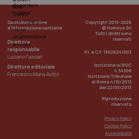
Quotidiano online
Copyright 2013-2026
d'informazione sanitaria
© Homnya Srl
Tutti i diritti sono
riservati
Direttore
responsabile
P.I. e C.F. 13026241003
Luciano Fassari
_ga_KM60CM4NPH
.quotidianosanita.it
1 anno
mes
Iscrizione al ROC
Direttore editoriale
n.34308
Francesco Maria Avitto
Iscrizione Tribunale
di Roma n.115/2013
del 22/05/2013
Riproduzione
riservata
Privacy Policy
Fornitore
/
Nome
Scadenza
Descrizion
Dominio
Cookie Policy
Nome
Fornitore
/
Dominio
Scadenza
Des
Accessibilità
_ga_0VMQEQKQ1N
.quotidianosanita.it
1 anno 1
Questo
mese
cookie
VISITOR_INFO1_LIVE
5 mesi 4
Que
Google LLC