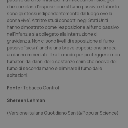
Valle D’Aosta
Oncodermatologia
che correlano l’esposizione al fumo passivo e l’aborto
sono gli stessi indipendentemente dal luogo ove la
Veneto
Oncoematologia
donna vive”. Altri tre studi condotti negli Stati Uniti
hanno dimostrato come l’esposizione al fumo passivo
Oncologia & Nutrizione
nell’infanzia sia collegato alla interruzione di
gravidanza. Non ci sono livelli di esposizione al fumo
Psoriasi & pelle
passivo “sicuri”, anche una breve esposizione arreca
un danno immediato. Il solo modo per proteggere i non
Quotidiano Cardiologia
fumatori dai danni delle sostanze chimiche nocive del
fumo di seconda mano è eliminare il fumo dalle
Quotidiano Chirurgia
abitazioni.
Fonte:
Tobacco Control
Quotidiano Oncologia
Shereen Lehman
Quotidiano Pediatria
(Versione italiana Quotidiano Sanità/Popular Science)
Rene & patologie urogenitali