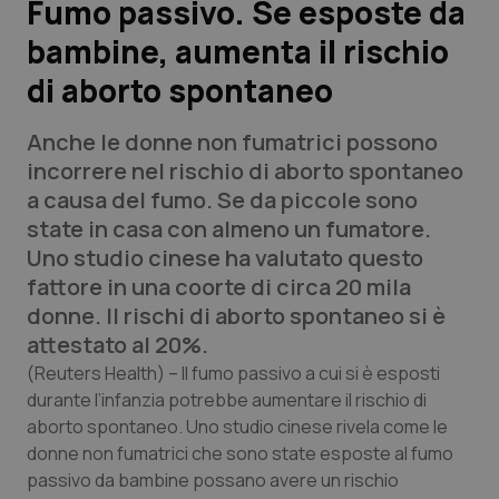
Fumo passivo. Se esposte da
bambine, aumenta il rischio
Scienza e Farmaci
di aborto spontaneo
Studi e Analisi
Anche le donne non fumatrici possono
Lettere al direttore
incorrere nel rischio di aborto spontaneo
a causa del fumo. Se da piccole sono
Edizioni Regionali
state in casa con almeno un fumatore.
Uno studio cinese ha valutato questo
QS Pro
fattore in una coorte di circa 20 mila
donne. Il rischi di aborto spontaneo si è
Professionisti Sanitari.AI
attestato al 20%.
(Reuters Health) –
Il fumo passivo a cui si è esposti
Abruzzo
QS Pro Gold
durante l’infanzia potrebbe aumentare il rischio di
aborto spontaneo. Uno studio cinese rivela come le
QS Club
Newsletter
donne non fumatrici che sono state esposte al fumo
Basilicata
Artrite & artrosi
passivo da bambine possano avere un rischio