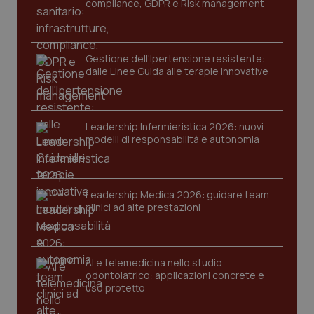
compliance, GDPR e Risk management
Gestione dell'Ipertensione resistente:
dalle Linee Guida alle terapie innovative
Leadership Infermieristica 2026: nuovi
CookieScriptConsent
5 mesi
CookieScript
modelli di responsabilità e autonomia
settim
www.quotidianosanita.it
Leadership Medica 2026: guidare team
clinici ad alte prestazioni
AI e telemedicina nello studio
odontoiatrico: applicazioni concrete e
uso protetto
tracking-sites-ironfish-
www.quotidianosanita.it
4