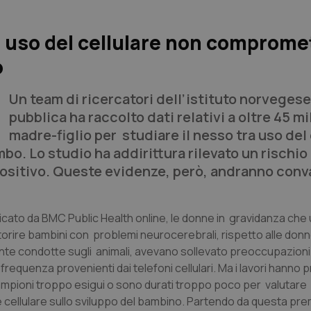
 uso del cellulare non comprome
o
Un team di ricercatori dell’istituto norvegese
pubblica ha raccolto dati relativi a oltre 45 m
madre-figlio per studiare il nesso tra uso del 
bo. Lo studio ha addirittura rilevato un rischio
ispositivo. Queste evidenze, però, andranno conv
to da BMC Public Health online, le donne in gravidanza che ut
rtorire bambini con problemi neurocerebrali, rispetto alle donn
nte condotte sugli animali, avevano sollevato preoccupazioni
requenza provenienti dai telefoni cellulari. Ma i lavori hanno 
 campioni troppo esigui o sono durati troppo poco per valutare
e cellulare sullo sviluppo del bambino. Partendo da questa p