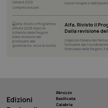
nuove terapie e dall'espan
_ga
complessiva per...
Aifa. Rivisto il Pr
Dalla revisione de
PHPSESSID
L’Agenzia italiana del farma
formulate dal Coordinamen
finanziaria delle Regioni. Il
_ga_KM60CM4NPH
Nome
Abruzzo
Nome
Edizioni
VISITOR_INFO1_LIV
Basilicata
_ga_0VMQEQKQ1N
Calabria