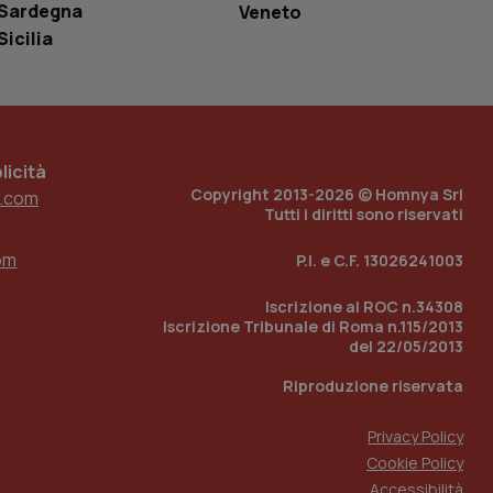
Sardegna
Veneto
Sicilia
 tenere traccia
i Youtube incorporati
tore del sito web sta
ell'interfaccia di
 tenere traccia
icità
r la gestione
Copyright 2013-2026 © Homnya Srl
.com
one dell’esperienza
Tutti i diritti sono riservati
e per abilitare il
om
P.I. e C.F. 13026241003
loggato con identity
Iscrizione al ROC n.34308
Iscrizione Tribunale di Roma n.115/2013
del 22/05/2013
Riproduzione riservata
Privacy Policy
Cookie Policy
Accessibilità