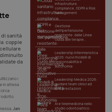
infrastrutture,
compliance, GDPR e Risk
management
tte
Gestione
dell'Ipertensione
 di sanità
resistente: dalle Linee
Guida alle terapie
ila coppie
innovative
cellulare
Leadership Infermieristica
 diminuito
2026: nuovi modelli di
alidate da
responsabilità e
autonomia
ilizzano i
Leadership Medica 2026:
guidare team clinici ad
e in attesa
alte prestazioni
 circa
prodotto
AI e telemedicina nello
remessa,
Jan
studio odontoiatrico: