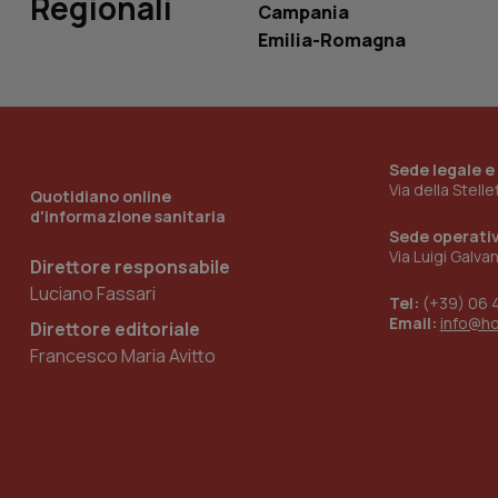
Regionali
Campania
Emilia-Romagna
__Secure-YNID
YSC
Sede legale e
Via della Stell
__Secure-
Quotidiano online
ROLLOUT_TOKEN
d'informazione sanitaria
Sede operati
tracking-sites-
Via Luigi Galva
Direttore responsabile
ironfish-tracking-
named-enable
Luciano Fassari
Tel:
(+39) 06 
Email:
info@h
Direttore editoriale
Francesco Maria Avitto