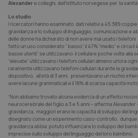
Alexander
e colleghi, dell’Istituto norvegese per la sani
Lo studio
I ricercatori hanno esaminato dati relativi a 45.389 coppie
gravidanza e lo sviluppo di linguaggio, comunicazione e abilit
delle donne ha dichiarato di non avere mai usato i telefoni 
fatto un uso considerato “ basso”, il 47% “medio” e circa il 
basse utenti” se utilizzavano il cellulare poche volte alla 
“elevate” utilizzavano i telefoni cellulari almeno un’ora og
raramente utilizzavano telefoni cellulari durante la gravi
dispositivo, all’età di 3 anni, presentavano un rischio inferi
avere lacune grammaticali e il 18% di scarsa capacità moto
“Non abbiamo trovato alcuna evidenza di un effetto nocivo d
neurocerebrale del figlio a 3 e 5 anni – afferma Alexander 
gravidanza, maggiori erano le capacità di sviluppo del lingu
disegnato come un esperimento caso-controllo, dunque non
gravidanza abbia potuto influenzare lo sviluppo del bambi
imprecise sullo sviluppo del linguaggio del loro bambino.