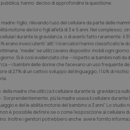
tà pubblica, hanno deciso di approfondire la questione.
 madre-figlio, rilevando l’uso del cellulare da parte delle mam
à motorie dei loro figli all’età di 3 e 5 anni. Nel complesso, cir
cellulari durante la gravidanza, o di averlo fatto raramente: il
4% erano inveci utenti “alti”. I ricercatori hanno classificato le
settimana, “medie” se utilizzavano dispositivi mobili ogni giorno
ni giorno. Si è così evidenziato che – rispetto ai bambini nati d
danza – i bambini delle donne che facevano un uso frequente de
ore di 27% di un cattivo sviluppo del linguaggio, l 14% di rischio 
ria.
ella madre che utilizza il cellulare durante la gravidanza sull
–. Sorprendentemente, più la madre usava il cellulare durante 
aggio e del le abilità motorie del bambino a 3 anni”. Lo studio 
 è possibile definire se o come l’esposizione al cellulare du
no. Inoltre i genitori potrebbero anche avere fornito informaz