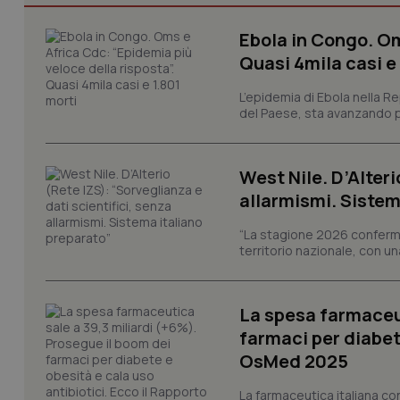
Ebola in Congo. Om
Quasi 4mila casi e
I cookie necessari con
L’epidemia di Ebola nella R
e l'accesso alle aree 
del Paese, sta avanzando pi
Nome
VISITOR_PRIVACY_
West Nile. D’Alteri
allarmismi. Sistem
“La stagione 2026 conferma
CookieScriptConse
territorio nazionale, con un
La spesa farmaceut
tracking-sites-ironf
tracking-enable
farmaci per diabete
OsMed 2025
tracking-sites-ironf
session-id
La farmaceutica italiana co