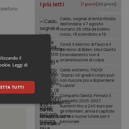
I più letti
[7 giorni]
[30 giorni]
 telefono
Caldo, segnali di lenta ritirata
dell'ondata: il 7 agosto
restano 26 città da bollino
rosso, l'8 scendono a 19
Covid. Il silenzio di Fauci e il
perdono di Biden. Ma il Quinto
Emendamento non è
ilizzando il
un’ammissione di colpa
cookie.
Leggi di
Caldo estremo, FADOI:
“Sopra i 40 gradi il corpo può
non riuscire più a disperdere
il calore”
ETTA TUTTI
Comparto Sanità. Firmato il
contratto 2025-2027.
keting
Aumenti fino a 240 euro per
gli infermieri, arriva il capitolo
sull'IA e nuove tutele per il
personale