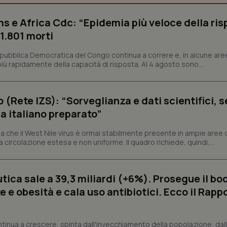
s e Africa Cdc: “Epidemia più veloce della ris
Necessari
Statistici
Marketing
 1.801 morti
tribuiscono a rendere fruibile il sito web abilitandone funzionalità di base quali la nav
epubblica Democratica del Congo continua a correre e, in alcune aree
protette del sito. Il sito web non è in grado di funzionare correttamente senza questi coo
ù rapidamente della capacità di risposta. Al 4 agosto sono...
Fornitore
/
Dominio
Scadenza
Descrizione
METADATA
5 mesi 4
Questo cookie viene utilizzato p
YouTube
settimane
scelte di consenso e privacy dell'
.youtube.com
o (Rete IZS): “Sorveglianza e dati scientifici, 
interazione con il sito. Registra i
del visitatore riguardo a varie pol
a italiano preparato”
impostazioni sulla privacy, garan
preferenze siano onorate nelle se
 che il West Nile virus è ormai stabilmente presente in ampie aree 
nt
5 mesi 3
Questo cookie viene utilizzato da
CookieScript
a circolazione estesa e non uniforme. Il quadro richiede, quindi,...
settimane
Script.com per ricordare le pref
www.quotidianosanita.it
sui cookie dei visitatori. È neces
dei cookie di Cookie-Script.com 
correttamente.
ica sale a 39,3 miliardi (+6%). Prosegue il bo
ish-
www.quotidianosanita.it
4
Questo cookie è impostato dall'a
settimane
abilitare il sistema di tracking a
 e obesità e cala uso antibiotici. Ecco il Rapp
2 giorni
ish-
www.quotidianosanita.it
4
Questo cookie è impostato dall'a
settimane
assegnare un identificatore generi
2 giorni
ntinua a crescere, spinta dall'invecchiamento della popolazione, dall'