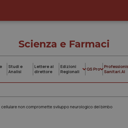
Scienza e Farmaci
e
Studi e
Lettere al
Edizioni
Professionis
QS Pro
Analisi
direttore
Regionali
Sanitari.AI
l cellulare non compromette sviluppo neurologico del bimbo