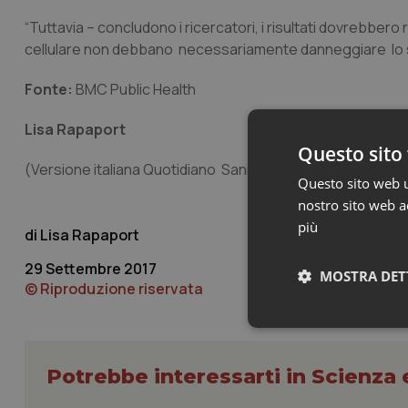
“Tuttavia – concludono i ricercatori, i risultati dovrebbero
cellulare non debbano necessariamente danneggiare lo svil
Fonte:
BMC Public Health
Lisa Rapaport
Questo sito 
(Versione italiana Quotidiano Sanità/ Popular Science)
Questo sito web ut
nostro sito web ac
più
Lisa Rapaport
29 Settembre 2017
MOSTRA DET
© Riproduzione riservata
Neces
Potrebbe interessarti in Scienza