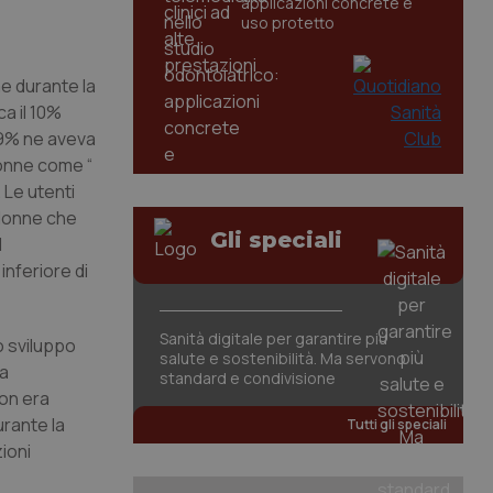
applicazioni concrete e
uso protetto
me durante la
ca il 10%
 39% ne aveva
 donne come “
. Le utenti
a donne che
Gli speciali
l
inferiore di
Sanità digitale per garantire più
o sviluppo
salute e sostenibilità. Ma servono
la
standard e condivisione
non era
rante la
Tutti gli speciali
ioni