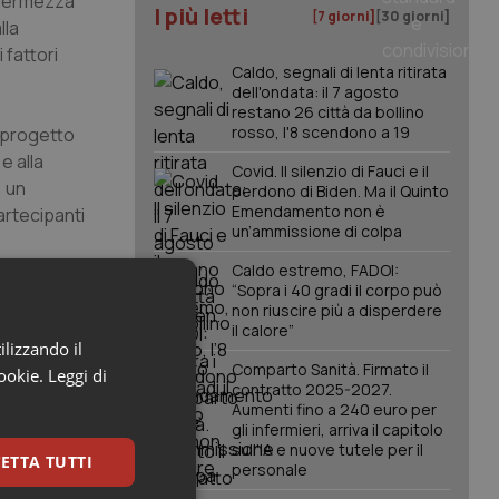
n fermezza
I più letti
[7 giorni]
[30 giorni]
lla
 fattori
Caldo, segnali di lenta ritirata
dell'ondata: il 7 agosto
restano 26 città da bollino
rosso, l'8 scendono a 19
 progetto
e alla
Covid. Il silenzio di Fauci e il
, un
perdono di Biden. Ma il Quinto
Emendamento non è
artecipanti
un’ammissione di colpa
Caldo estremo, FADOI:
“Sopra i 40 gradi il corpo può
non riuscire più a disperdere
il calore”
ilizzando il
Comparto Sanità. Firmato il
cookie.
Leggi di
contratto 2025-2027.
Aumenti fino a 240 euro per
gli infermieri, arriva il capitolo
sull'IA e nuove tutele per il
53
ETTA TUTTI
personale