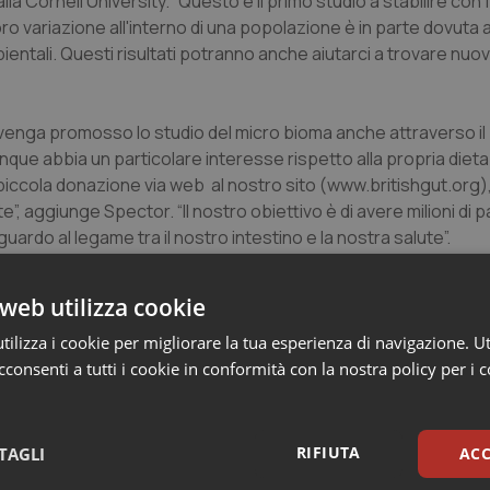
la Cornell University. “Questo è il primo studio a stabilire co
 loro variazione all'interno di una popolazione è in parte dovuta a
entali. Questi risultati potranno anche aiutarci a trovare nuovi
venga promosso lo studio del micro bioma anche attraverso il
ue abbia un particolare interesse rispetto alla propria dieta 
a piccola donazione via web al nostro sito (www.britishgut.org
)
 aggiunge Spector. “Il nostro obiettivo è di avere milioni di p
ardo al legame tra il nostro intestino e la nostra salute”.
web utilizza cookie
ilizza i cookie per migliorare la tua esperienza di navigazione. Ut
consenti a tutti i cookie in conformità con la nostra policy per i 
Microbiome.
Cell
, 2014; 159 (4): 789 DOI: 10.1016/j.cell.2014.09.0
RIFIUTA
TAGLI
ACC