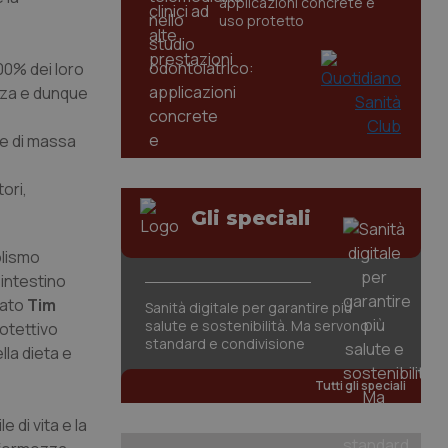
applicazioni concrete e
uso protetto
100% dei loro
anza e dunque
ce di massa
ori,
Gli speciali
olismo
 intestino
gato
Tim
Sanità digitale per garantire più
salute e sostenibilità. Ma servono
otettivo
standard e condivisione
la dieta e
Tutti gli speciali
e di vita e la