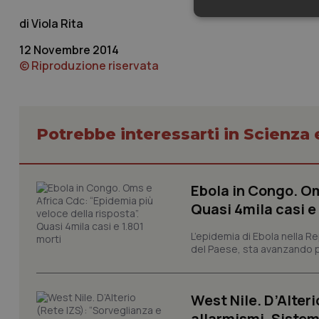
Neces
Viola Rita
12 Novembre 2014
© Riproduzione riservata
Potrebbe interessarti in Scienza
I cookie necessari con
e l'accesso alle aree 
Nome
Ebola in Congo. Om
VISITOR_PRIVACY_
Quasi 4mila casi e
L’epidemia di Ebola nella R
del Paese, sta avanzando pi
CookieScriptConse
West Nile. D’Alteri
allarmismi. Sistem