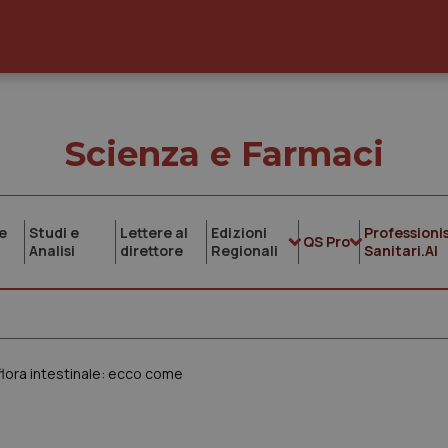
Scienza e Farmaci
e
Studi e
Lettere al
Edizioni
Professionis
QS Pro
Analisi
direttore
Regionali
Sanitari.AI
flora intestinale: ecco come