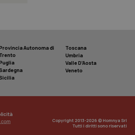
 tenere traccia
i Youtube incorporati
tics per mantenere
tore del sito web sta
ell'interfaccia di
 tenere traccia
Provincia Autonoma di
Toscana
i Youtube incorporati
Trento
Umbria
tore del sito web sta
ell'interfaccia di
Puglia
Valle D’Aosta
Sardegna
Veneto
 tenere traccia
Sicilia
r la gestione
one dell’esperienza
e per abilitare il
loggato con identity
icità
Copyright 2013-2026 © Homnya Srl
.com
Tutti i diritti sono riservati