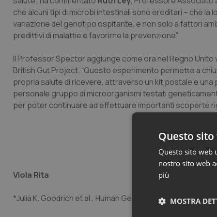
salute”, ha commentato
Ruth Ley
, Professore Associato al
che alcuni tipi di microbi intestinali sono ereditari – che la
variazione del genotipo ospitante, e non solo a fattori ambi
predittivi di malattie e favorirne la prevenzione”.
Il Professor Spector aggiunge come ora nel Regno Unito 
British Gut Project. “Questo esperimento permette a chiunq
propria salute di ricevere, attraverso un kit postale e un
personale gruppo di microorganismi testati geneticamente”,
per poter continuare ad effettuare importanti scoperte rigu
Questo sito 
Questo sito web ut
nostro sito web ac
Viola Rita
più
*Julia K. Goodrich et al., Human Genetics Shape the Gut 
MOSTRA DET