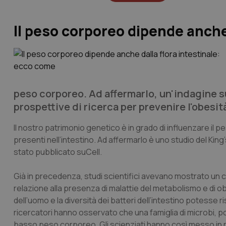
Il peso corporeo dipende anche
peso corporeo. Ad affermarlo, un'indagine su
prospettive di ricerca per prevenire l'obesit
Il nostro patrimonio genetico è in grado di influenzare il 
presenti nell’intestino. Ad affermarlo è uno studio del King’
stato pubblicato su
Cell
.
Già in precedenza, studi scientifici avevano mostrato un c
relazione alla presenza di malattie del metabolismo e di ob
dell’uomo e la diversità dei batteri dell’intestino potesse r
ricercatori hanno osservato che una famiglia di microbi, poc
basso peso corporeo. Gli scienziati hanno così messo in rilie