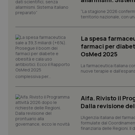
tracking-sites-ironf
tracking-enable
“La stagione 2026 conferma
territorio nazionale, con un
tracking-sites-ironf
session-id
La spesa farmaceut
_ga
farmaci per diabete
OsMed 2025
La farmaceutica italiana co
nuove terapie e dall'espan
complessiva per...
PHPSESSID
Aifa. Rivisto il Pr
Dalla revisione de
L’Agenzia italiana del farma
_ga_KM60CM4NPH
formulate dal Coordinamen
finanziaria delle Regioni. Il