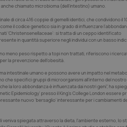
o, anche chiamato microbioma (dell’intestino) umano.
nale di circa 416 coppie di gemelli identici, che condividono il 
za come il codice genetico sia in grado di influenzare l’abbond
mati ‘Christensenellaceae’: si tratta di un ceppo identificato
ente in quantità superiore negli individui con un basso indi
o meno peso rispetto a topi non trattati, riferiscono i ricercat
per la prevenzione dell'obesità.
bioma intestinale umano e possono avere un impatto nel metab
trano che specifici gruppi di microorganismi all’interno del nostro
 che la loro abbondanza è influenzata dai nostri geni”, ha spie
etic Epidemiology’ presso il King's College London essere pr
eressante nuovo ‘bersaglio’ interessante per i cambiamenti del
li veniva spiegata attraverso la dieta, l'ambiente esterno, lo stil