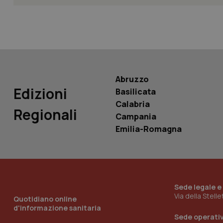
Nome
Nome
VISITOR_INFO1_LIV
_ga_0VMQEQKQ1N
__Secure-YNID
Abruzzo
Edizioni
Basilicata
Calabria
Regionali
Campania
YSC
Emilia-Romagna
__Secure-
ROLLOUT_TOKEN
tracking-sites-
ironfish-tracking-
named-enable
Sede legale e
Via della Stell
Quotidiano online
d'informazione sanitaria
Sede operati