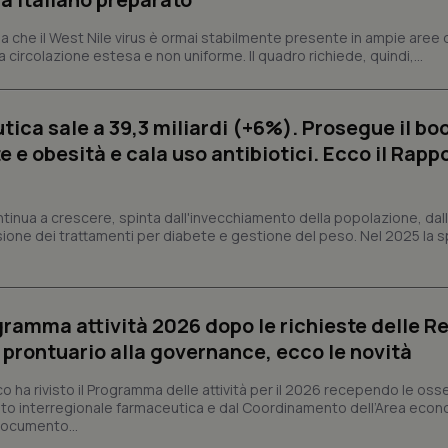
ish-
www.quotidianosanita.it
4
Questo cookie è impostato dall'a
settimane
abilitare il sistema di tracking a
 che il West Nile virus è ormai stabilmente presente in ampie aree 
2 giorni
a circolazione estesa e non uniforme. Il quadro richiede, quindi,...
ish-
www.quotidianosanita.it
4
Questo cookie è impostato dall'a
settimane
assegnare un identificatore generi
2 giorni
ica sale a 39,3 miliardi (+6%). Prosegue il bo
1 anno 1
Questo nome di cookie è associa
Google LLC
mese
Universal Analytics, che è un a
.quotidianosanita.it
 e obesità e cala uso antibiotici. Ecco il Rapp
significativo del servizio di ana
utilizzato da Google. Questo cook
per distinguere utenti unici as
generato in modo casuale come i
cliente. È incluso in ogni richiest
ntinua a crescere, spinta dall'invecchiamento della popolazione, dall'
sito e utilizzato per calcolare i dat
sione dei trattamenti per diabete e gestione del peso. Nel 2025 la 
sessioni e campagne per i rapporti 
Sessione
Cookie generato da applicazioni 
PHP.net
linguaggio PHP. Si tratta di un id
www.quotidianosanita.it
generico utilizzato per mantenere 
sessione utente. Normalmente 
ogramma attività 2026 dopo le richieste delle Re
generato in modo casuale, il mod
utilizzato può essere specifico pe
l prontuario alla governance, ecco le novità
buon esempio è mantenere uno s
un utente tra le pagine.
co ha rivisto il Programma delle attività per il 2026 recependo le oss
.quotidianosanita.it
1 anno 1
Questo cookie viene utilizzato d
to interregionale farmaceutica e dal Coordinamento dell’Area econ
mese
per mantenere lo stato della ses
 documento...