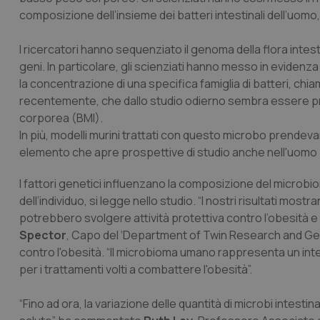
composizione dell’insieme dei batteri intestinali dell’uom
I ricercatori hanno sequenziato il genoma della flora intesti
geni. In particolare, gli scienziati hanno messo in eviden
la concentrazione di una specifica famiglia di batteri, chia
recentemente, che dallo studio odierno sembra essere pres
corporea (BMI).
In più, modelli murini trattati con questo microbo prendevan
elemento che apre prospettive di studio anche nell'uomo 
I fattori genetici influenzano la composizione del micro
dell’individuo, si legge nello studio. “I nostri risultati mos
potrebbero svolgere attività protettiva contro l’obesità e
Spector
, Capo del ‘Department of Twin Research and Gen
contro l'obesità. “Il microbioma umano rappresenta un int
per i trattamenti volti a combattere l'obesità”.
“Fino ad ora, la variazione delle quantità di microbi intestina