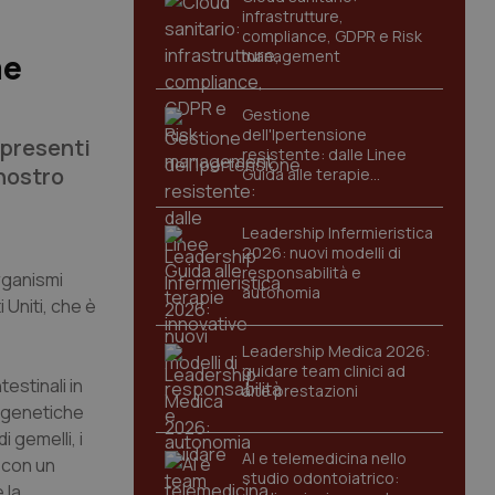
infrastrutture,
compliance, GDPR e Risk
management
me
Gestione
dell'Ipertensione
 presenti
resistente: dalle Linee
 nostro
Guida alle terapie
innovative
Leadership Infermieristica
2026: nuovi modelli di
responsabilità e
organismi
autonomia
 Uniti, che è
Leadership Medica 2026:
guidare team clinici ad
estinali in
alte prestazioni
i genetiche
 gemelli, i
AI e telemedicina nello
i con un
studio odontoiatrico:
 la