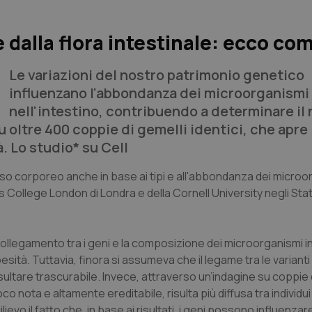
 dalla flora intestinale: ecco co
Le variazioni del nostro patrimonio genetico
influenzano l'abbondanza dei microorganismi
nell'intestino, contribuendo a determinare il
 oltre 400 coppie di gemelli identici, che apre
à. Lo studio* su
Cell
peso corporeo anche in base ai tipi e all'abbondanza dei micro
s College London di Londra e della Cornell University negli Stati
ollegamento tra i geni e la composizione dei microorganismi int
esità. Tuttavia, finora si assumeva che il legame tra le variant
isultare trascurabile. Invece, attraverso un’indagine su coppie di
o nota e altamente ereditabile, risulta più diffusa tra individu
vo il fatto che, in base ai risultati, i geni possono influenzare