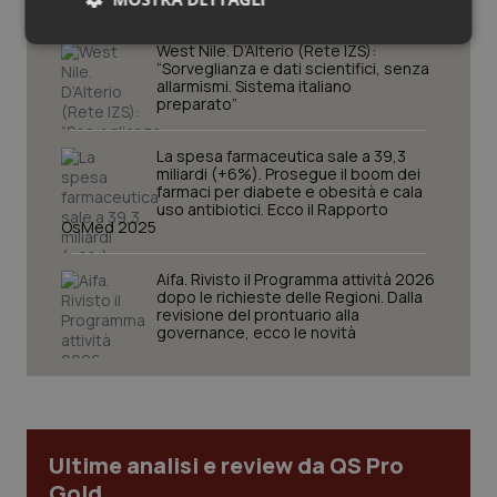
Necessari
Statistici
Marketing
West Nile. D’Alterio (Rete IZS):
“Sorveglianza e dati scientifici, senza
allarmismi. Sistema italiano
preparato”
La spesa farmaceutica sale a 39,3
miliardi (+6%). Prosegue il boom dei
farmaci per diabete e obesità e cala
Necessari
Statistici
Marketing
uso antibiotici. Ecco il Rapporto
OsMed 2025
I cookie necessari contribuiscono a rendere fruibile il
sito web abilitandone funzionalità di base quali la
Aifa. Rivisto il Programma attività 2026
navigazione sulle pagine e l'accesso alle aree
dopo le richieste delle Regioni. Dalla
protette del sito. Il sito web non è in grado di
revisione del prontuario alla
funzionare correttamente senza questi cookie.
governance, ecco le novità
Nome
Fornitore
/
Dominio
Scaden
VISITOR_PRIVACY_METADATA
5 mesi
YouTube
settim
.youtube.com
Ultime analisi e review da QS Pro
Gold