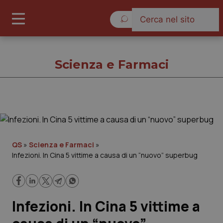
Sabato 8 Agosto 2026
Scienza e Farmaci
Scienza e Farmaci
Cronache
QS
»
Scienza e Farmaci
»
Infezioni. In Cina 5 vittime a causa di un “nuovo” superbug
Governo e Parlamento
Regioni e Asl
Infezioni. In Cina 5 vittime a
Lavoro e Professioni