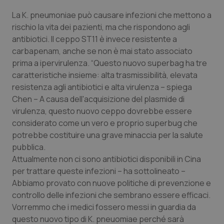
La K. pneumoniae può causare infezioni che mettono a
Piemonte
HIV
rischio la vita dei pazienti, ma che rispondono agli
antibiotici. Il ceppo ST11 è invece resistente a
Provincia Autonoma di Bolzano
Infezioni & Febbre
carbapenam, anche se non è mai stato associato
prima a ipervirulenza. “Questo nuovo superbag ha tre
Provincia Autonoma di Trento
Ipertensione & Scompenso
caratteristiche insieme: alta trasmissibilità, elevata
resistenza agli antibiotici e alta virulenza – spiega
Puglia
Malattie rare
Chen – A causa dell'acquisizione del plasmide di
virulenza, questo nuovo ceppo dovrebbe essere
Sardegna
Malattia di Crohn & Rettocolite Ulcerosa
considerato come un vero e proprio superbug che
potrebbe costituire una grave minaccia per la salute
pubblica.
Sicilia
Neuroscienze & patologie neurodegenerative
Attualmente non ci sono antibiotici disponibili in Cina
per trattare queste infezioni – ha sottolineato –
Toscana
Obesità
Abbiamo provato con nuove politiche di prevenzione e
controllo delle infezioni che sembrano essere efficaci.
Umbria
Oftalmologia
Vorremmo che i medici fossero messi in guardia da
questo nuovo tipo di K. pneuomiae perché sarà