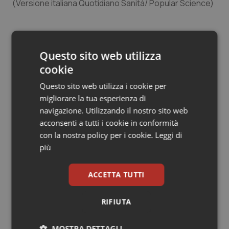
(Versione italiana Quotidiano Sanità/ Popular Science)
Salute orale & impianti
Sangue & coagulazione
Will Boggs
Questo sito web utilizza
08 Settembre 2017
Tiroide
cookie
© Riproduzione riservata
Questo sito web utilizza i cookie per
Tumore al seno
migliorare la tua esperienza di
navigazione. Utilizzando il nostro sito web
Tumore ovarico
acconsenti a tutti i cookie in conformità
con la nostra policy per i cookie.
Leggi di
Tumori del Polmone & Testa Collo
più
Potrebbe interessarti in
Scienza e Farmaci
Tumori gastrointestinali
ACCETTA TUTTI
Ulcera & Reflusso
RIFIUTA
Ebola in Congo. Oms e Africa Cdc:
“Epidemia più veloce della risposta”.
Quasi 4mila casi e 1.801 morti
Vaccini
MOSTRA DETTAGLI