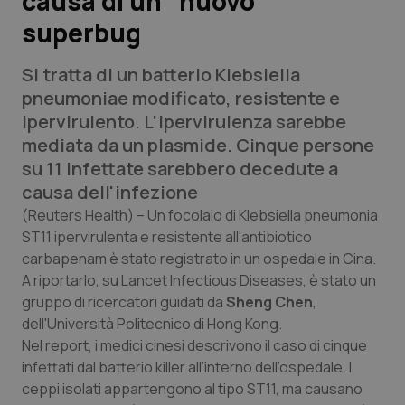
causa di un “nuovo”
superbug
Scienza e Farmaci
Si tratta di un batterio Klebsiella
Studi e Analisi
pneumoniae modificato, resistente e
ipervirulento. L’ipervirulenza sarebbe
Lettere al direttore
mediata da un plasmide. Cinque persone
su 11 infettate sarebbero decedute a
Edizioni Regionali
causa dell'infezione
(Reuters Health)
– Un focolaio di Klebsiella pneumonia
QS Pro
ST11 ipervirulenta e resistente all'antibiotico
carbapenam è stato registrato in un ospedale in Cina.
Professionisti Sanitari.AI
A riportarlo, su Lancet Infectious Diseases, è stato un
gruppo di ricercatori guidati da
Sheng Chen
,
dell'Università Politecnico di Hong Kong.
Abruzzo
QS Pro Gold
Nel report, i medici cinesi descrivono il caso di cinque
QS Club
Newsletter
infettati dal batterio killer all’interno dell’ospedale. I
Basilicata
Artrite & artrosi
ceppi isolati appartengono al tipo ST11, ma causano