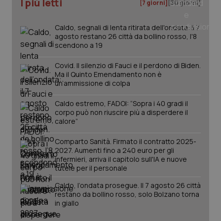
I più letti
[7 giorni]
[30 giorni]
Caldo, segnali di lenta ritirata dell'ondata: il 7
agosto restano 26 città da bollino rosso, l'8
scendono a 19
Covid. Il silenzio di Fauci e il perdono di Biden.
Ma il Quinto Emendamento non è
un’ammissione di colpa
Caldo estremo, FADOI: “Sopra i 40 gradi il
corpo può non riuscire più a disperdere il
calore”
Comparto Sanità. Firmato il contratto 2025-
2027. Aumenti fino a 240 euro per gli
PHPSESSID
Sessio
PHP.net
infermieri, arriva il capitolo sull'IA e nuove
www.quotidianosanita.it
tutele per il personale
Caldo, l’ondata prosegue. Il 7 agosto 26 città
restano da bollino rosso, solo Bolzano torna
in giallo