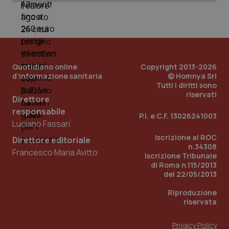
Quotidiano online
Copyright 2013-2026
d'informazione sanitaria
© Homnya Srl
Tutti i diritti sono
riservati
Direttore
responsabile
_ga_KM60CM4NPH
.quotidianosanita.it
1 anno
P.I. e C.F. 13026241003
mes
Luciano Fassari
Iscrizione al ROC
Direttore editoriale
n.34308
Francesco Maria Avitto
Iscrizione Tribunale
di Roma n.115/2013
del 22/05/2013
Riproduzione
riservata
Fornitore
/
Nome
Scadenza
Descrizion
Dominio
Privacy Policy
Nome
Fornitore
/
Dominio
Scadenza
Des