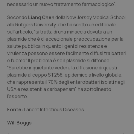
Valle D’Aosta
Oncodermatologia
necessario un nuovo trattamento farmacologico”.
Veneto
Oncoematologia
Secondo
Liang Chen
della New Jersey Medical School,
alla Rutgers University, che ha scritto un editoriale
sull'articolo, “si tratta di una minaccia dovuta a un
Oncologia & Nutrizione
plasmide che è di eccezionale preoccupazione per la
salute pubblica in quanto i geni di resistenza e
Psoriasi & pelle
virulenza possono essere facilmente diffusi tra batteri
e l'uomo”. Il problema è se il plasmide si diffonde.
Quotidiano Cardiologia
“Sarebbe inquietante vedere la diffusione di questi
plasmide al ceppo ST258, epidemico a livello globale,
Quotidiano Chirurgia
che rappresenta il 70% degli enterobatteri isolati negli
USA e resistenti a carbapenam”, ha sottolineato
Quotidiano Oncologia
l'esperto.
Fonte:
Quotidiano Pediatria
Lancet Infectious Diseases
Will Boggs
Rene & patologie urogenitali