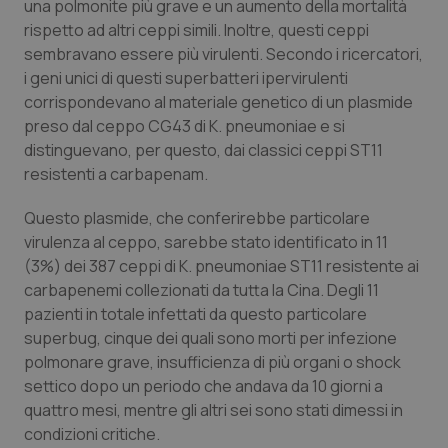
una polmonite più grave e un aumento della mortalità
Calabria
Asma & BPCO
rispetto ad altri ceppi simili. Inoltre, questi ceppi
sembravano essere più virulenti. Secondo i ricercatori,
Campania
Car-T
i geni unici di questi superbatteri ipervirulenti
corrispondevano al materiale genetico di un plasmide
Emilia-Romagna
Colesterolo & coronaropatie
preso dal ceppo CG43 di K. pneumoniae e si
distinguevano, per questo, dai classici ceppi ST11
Friuli Venezia Giulia
Dermatite Atopica
resistenti a carbapenam.
Questo plasmide, che conferirebbe particolare
Lazio
Diabete & glucometri
virulenza al ceppo, sarebbe stato identificato in 11
(3%) dei 387 ceppi di K. pneumoniae ST11 resistente ai
Liguria
Disturbi dell’umore
carbapenemi collezionati da tutta la Cina. Degli 11
pazienti in totale infettati da questo particolare
Lombardia
Dolore
superbug, cinque dei quali sono morti per infezione
polmonare grave, insufficienza di più organi o shock
Marche
Donna & Salute
settico dopo un periodo che andava da 10 giorni a
quattro mesi, mentre gli altri sei sono stati dimessi in
Molise
Epatiti
condizioni critiche.