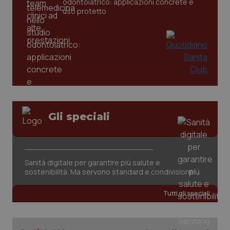
odontoiatrico: applicazioni concrete e
uso protetto
tracking-sites-ironfish-
www.quotidianosanita.it
4
tracking-enable
settim
2 gior
tracking-sites-ironfish-
www.quotidianosanita.it
4
session-id
settim
2 gior
Gli speciali
_ga
1 anno
Google LLC
mes
.quotidianosanita.it
Sanità digitale per garantire più salute e
sostenibilità. Ma servono standard e condivisione
Tutti gli speciali