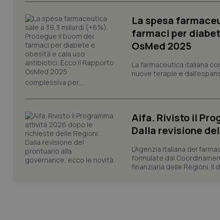
VISITOR_PRIVACY_
La spesa farmaceut
farmaci per diabete
OsMed 2025
CookieScriptConse
La farmaceutica italiana co
nuove terapie e dall'espan
complessiva per...
tracking-sites-ironf
tracking-enable
Aifa. Rivisto il Pr
tracking-sites-ironf
Dalla revisione de
session-id
L’Agenzia italiana del farma
_ga
formulate dal Coordinamen
finanziaria delle Regioni. Il