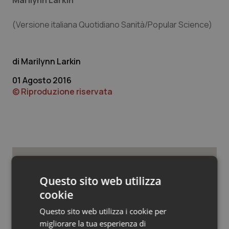
Marilynn Larkin
Valle D’Aosta
Oncodermatologia
(Versione italiana Quotidiano Sanità/Popular Science)
Veneto
Oncoematologia
Oncologia & Nutrizione
Marilynn Larkin
01 Agosto 2016
Psoriasi & pelle
© Riproduzione riservata
Quotidiano Cardiologia
Quotidiano Chirurgia
Quotidiano Oncologia
Potrebbe interessarti in
Questo sito web utilizza
Quotidiano Pediatria
Scienza e Farmaci
cookie
Questo sito web utilizza i cookie per
Rene & patologie urogenitali
migliorare la tua esperienza di
Ebola in Congo. Oms e Africa Cdc: