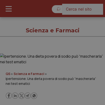
Venerdì 7 Agosto 2026
Scienza e Farmaci
Scienza e Farmaci
Cronache
QS
»
Scienza e Farmaci
»
Ipertensione. Una dieta povera di sodio può “mascherarla”
Governo e Parlamento
nei test ematici
Regioni e Asl
Lavoro e Professioni