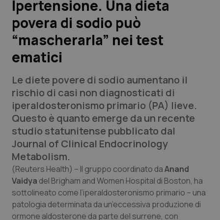
Ipertensione. Una dieta
povera di sodio può
Scienza e Farmaci
“mascherarla” nei test
Studi e Analisi
ematici
Lettere al direttore
Le diete povere di sodio aumentano il
rischio di casi non diagnosticati di
Edizioni Regionali
iperaldosteronismo primario (PA) lieve.
Questo è quanto emerge da un recente
QS Pro
studio statunitense pubblicato dal
Journal of Clinical Endocrinology
Professionisti Sanitari.AI
Metabolism.
(Reuters Health)
– Il gruppo coordinato da
Anand
Abruzzo
QS Pro Gold
Vaidya
del Brigham and Women Hospital di Boston, ha
sottolineato come l’iperaldosteronismo primario – una
QS Club
Newsletter
Basilicata
Artrite & artrosi
patologia determinata da un’eccessiva produzione di
ormone aldosterone da parte del surrene, con