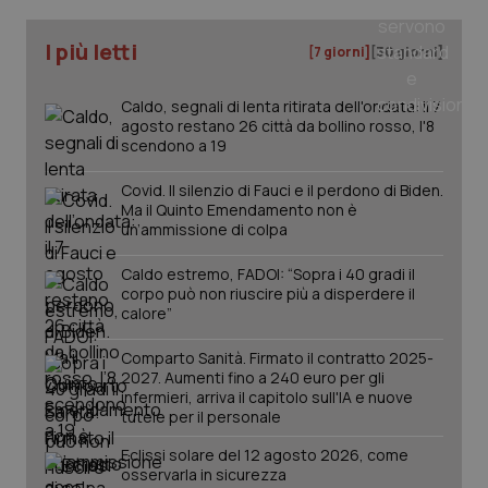
I più letti
_ga
1 anno
Google LLC
[7 giorni]
[30 giorni]
mes
.quotidianosanita.it
Caldo, segnali di lenta ritirata dell'ondata: il 7
agosto restano 26 città da bollino rosso, l'8
scendono a 19
Covid. Il silenzio di Fauci e il perdono di Biden.
Ma il Quinto Emendamento non è
un’ammissione di colpa
Caldo estremo, FADOI: “Sopra i 40 gradi il
corpo può non riuscire più a disperdere il
calore”
Comparto Sanità. Firmato il contratto 2025-
2027. Aumenti fino a 240 euro per gli
infermieri, arriva il capitolo sull'IA e nuove
tutele per il personale
Eclissi solare del 12 agosto 2026, come
osservarla in sicurezza