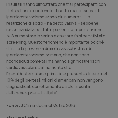
I risultati hanno dimostrato che tra i partecipanti con
Piemonte
HIV
dieta a basso contenuto di sodio i casi mancati di
iperaldosteronismo erano più numerosi. “La
Provincia Autonoma di Bolzano
Infezioni & Febbre
restrizione di sodio – ha detto Vaidya – sebbene
raccomandata per tutti i pazienti con ipertensione,
può aumentare la renina e causare falsi negativi allo
Provincia Autonoma di Trento
Ipertensione & Scompenso
screening. Questo fenomeno è importante poiché
denota la presenza di molti casi sub-clinici di
Puglia
Malattie rare
iperaldosteronismo primario, che non sono
riconosciuti come tali ma hanno significativi rischi
Sardegna
Malattia di Crohn & Rettocolite Ulcerosa
cardiovascolari. Dal momento che
l’iperaldosteronismo primario è presente almeno nel
Sicilia
Neuroscienze & patologie neurodegenerative
10% degli ipertesi, milioni di americani non vengono
diagnosticati correttamente e solo la punta
Toscana
Obesità
dell’iceberg viene trattata”.
Umbria
Oftalmologia
Fonte:
J Clin Endocrinol Metab 2016