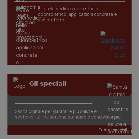
CookieScriptConsent
5 mesi
CookieScript
AI e telemedicina nello studio
settim
www.quotidianosanita.it
odontoiatrico: applicazioni concrete e
uso protetto
Gli speciali
tracking-sites-ironfish-
www.quotidianosanita.it
4
tracking-enable
settim
2 gior
Sanità digitale per garantire più salute e
sostenibilità. Ma servono standard e condivisione
tracking-sites-ironfish-
www.quotidianosanita.it
4
session-id
settim
2 gior
Tutti gli speciali