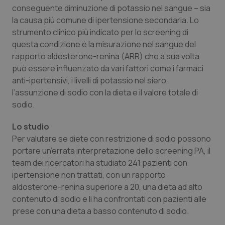
Calabria
Asma & BPCO
conseguente diminuzione di potassio nel sangue – sia
la causa più comune di ipertensione secondaria. Lo
strumento clinico più indicato per lo screening di
Campania
Car-T
questa condizione è la misurazione nel sangue del
rapporto aldosterone-renina (ARR) che a sua volta
Emilia-Romagna
Colesterolo & coronaropatie
può essere influenzato da vari fattori come i farmaci
anti-ipertensivi, i livelli di potassio nel siero,
Friuli Venezia Giulia
Dermatite Atopica
l’assunzione di sodio con la dieta e il valore totale di
sodio.
Lazio
Diabete & glucometri
Lo studio
Liguria
Disturbi dell’umore
Per valutare se diete con restrizione di sodio possono
portare un’errata interpretazione dello screening PA, il
team dei ricercatori ha studiato 241 pazienti con
Lombardia
Dolore
ipertensione non trattati, con un rapporto
aldosterone-renina superiore a 20, una dieta ad alto
Marche
Donna & Salute
contenuto di sodio e li ha confrontati con pazienti alle
prese con una dieta a basso contenuto di sodio.
Molise
Epatiti