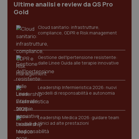
Ultime analisi e review da QS Pro
I cookie necessari contribuiscono a rendere fruibile il
Gold
sito web abilitandone funzionalità di base quali la
navigazione sulle pagine e l'accesso alle aree
protette del sito. Il sito web non è in grado di
funzionare correttamente senza questi cookie.
Cloud sanitario: infrastrutture,
compliance, GDPR e Risk management
Nome
Fornitore
/
Dominio
Scaden
VISITOR_PRIVACY_METADATA
5 mesi
YouTube
settim
.youtube.com
Gestione dell'Ipertensione resistente:
dalle Linee Guida alle terapie innovative
Leadership Infermieristica 2026: nuovi
modelli di responsabilità e autonomia
Leadership Medica 2026: guidare team
clinici ad alte prestazioni