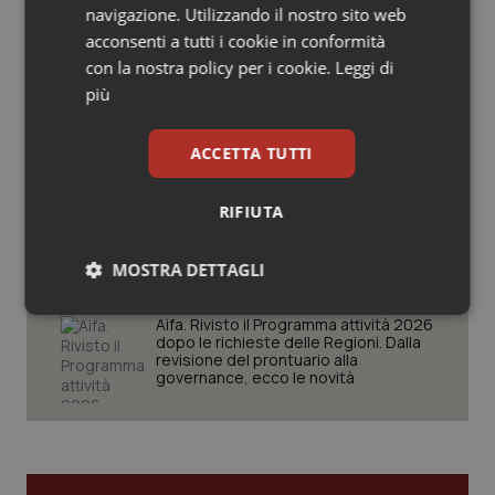
“Epidemia più veloce della risposta”.
navigazione. Utilizzando il nostro sito web
Salute orale & impianti
Quasi 4mila casi e 1.801 morti
acconsenti a tutti i cookie in conformità
con la nostra policy per i cookie.
Leggi di
Sangue & coagulazione
più
West Nile. D’Alterio (Rete IZS):
“Sorveglianza e dati scientifici, senza
allarmismi. Sistema italiano
Tiroide
preparato”
ACCETTA TUTTI
Tumore al seno
La spesa farmaceutica sale a 39,3
RIFIUTA
miliardi (+6%). Prosegue il boom dei
farmaci per diabete e obesità e cala
Tumore ovarico
uso antibiotici. Ecco il Rapporto
MOSTRA DETTAGLI
OsMed 2025
Tumori del Polmone & Testa Collo
Necessari
Statistici
Marketing
Aifa. Rivisto il Programma attività 2026
dopo le richieste delle Regioni. Dalla
revisione del prontuario alla
Tumori gastrointestinali
governance, ecco le novità
Ulcera & Reflusso
Necessari
Statistici
Marketing
Vaccini