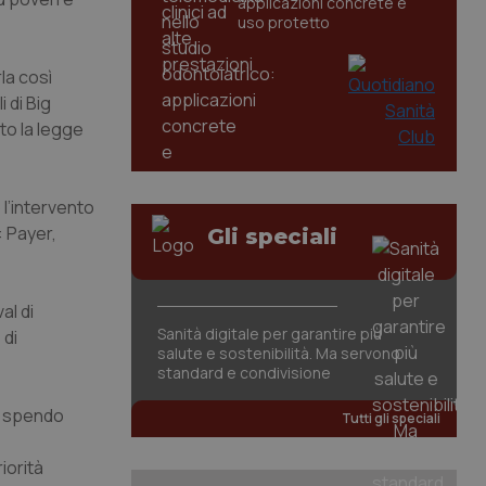
applicazioni concrete e
uso protetto
la così
i di Big
to la legge
l’intervento
: Payer,
Gli speciali
al di
Sanità digitale per garantire più
 di
salute e sostenibilità. Ma servono
standard e condivisione
se spendo
Tutti gli speciali
iorità