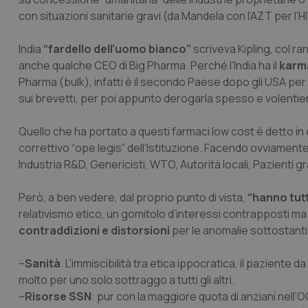
con situazioni sanitarie gravi (da Mandela con l’AZT per l’HI
India
“fardello dell’uomo bianco”
scriveva Kipling, col ra
anche qualche CEO di Big Pharma. Perché l’India ha il
karm
Pharma (bulk), infatti è il secondo Paese dopo gli USA per 
sui brevetti, per poi appunto derogarla spesso e volentier
Quello che ha portato a questi farmaci low cost è detto i
correttivo “ope legis” dell’Istituzione. Facendo ovviamente
Industria R&D, Genericisti, WTO, Autorità locali, Pazienti gr
Però, a ben vedere, dal proprio punto di vista,
“hanno tutt
relativismo etico, un gomitolo d’interessi contrapposti ma 
contraddizioni e distorsioni
per le anomalie sottostanti
–
Sanità
. L’immiscibilità tra etica ippocratica, il pazient
molto per uno solo sottraggo a tutti gli altri.
–
Risorse SSN
: pur con la maggiore quota di anziani nell’O