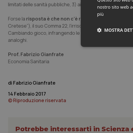
limitati delle sanità pubbliche, 3) ai prezzi insostenibili ric
nostro sito web ac
più
Forse la
risposta è che
non c’è risposta
. Il paradosso d
Cretese”), il suo Comma 22, l’irrisolvibile
test della Koba
MOSTRA DET
Cambiando gioco, infrangendo le regole esistenti, modific
analoghi.
Neces
Prof. Fabrizio Gianfrate
Economia Sanitaria
Fabrizio Gianfrate
14 Febbraio 2017
© Riproduzione riservata
I cookie necessari con
e l'accesso alle aree 
Nome
VISITOR_PRIVACY_
Potrebbe interessarti in Scienza