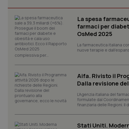
La spesa farmaceut
CookieScriptConse
farmaci per diabete
OsMed 2025
tracking-sites-ironf
La farmaceutica italiana co
tracking-enable
nuove terapie e dall'espan
complessiva per...
tracking-sites-ironf
session-id
Aifa. Rivisto il Pr
_ga
Dalla revisione de
L’Agenzia italiana del farma
formulate dal Coordinamen
finanziaria delle Regioni. Il
PHPSESSID
Stati Uniti. Modern