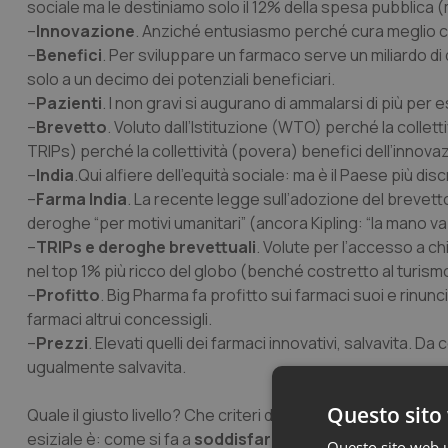
sociale ma le destiniamo solo il 12% della spesa pubblica
–
Innovazione
. Anziché entusiasmo perché cura meglio c
–
Benefici
. Per sviluppare un farmaco serve un miliardo di do
solo a un decimo dei potenziali beneficiari.
–
Pazienti
. I non gravi si augurano di ammalarsi di più per 
–
Brevetto
. Voluto dall’Istituzione (WTO) perché la collett
TRIPs) perché la collettività (povera) benefici dell’innova
–
India
.Qui alfiere dell’equità sociale: ma è il Paese più di
–
Farma India
. La recente legge sull’adozione del brevetto
deroghe “per motivi umanitari” (ancora Kipling: “la mano va 
–
TRIPs e deroghe brevettuali
. Volute per l’accesso a ch
nel top 1% più ricco del globo (benché costretto al turismo
–
Profitto
. Big Pharma fa profitto sui farmaci suoi e rinunci
farmaci altrui concessigli.
–
Prezzi
. Elevati quelli dei farmaci innovativi, salvavita. D
ugualmente salvavita.
Questo sito 
Quale il giusto livello? Che criteri di valutazione? (ne ho s
esiziale è: come si fa a
soddisfare insieme tre condizio
Questo sito web ut