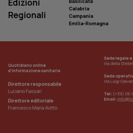
Edizioni
Basilicata
tracking-sites-
Calabria
Regionali
ironfish-tracking-
Campania
named-enable
Emilia-Romagna
Sede legale e
Via della Stell
Quotidiano online
d'informazione sanitaria
Sede operati
Via Luigi Galva
Direttore responsabile
Luciano Fassari
Tel:
(+39) 06 
Email:
info@h
Direttore editoriale
Francesco Maria Avitto