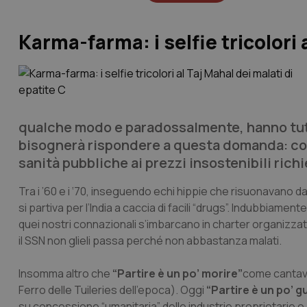
Karma-farma: i selfie tricolori 
qualche modo e paradossalmente, hanno tutti
bisognerà rispondere a questa domanda: come 
sanità pubbliche ai prezzi insostenibili rich
Tra i ’60 e i ‘70, inseguendo echi hippie che risuonavano da
si partiva per l’India a caccia di facili “drugs”. Indubbiament
quei nostri connazionali s’imbarcano in charter organizzati
il SSN non glieli passa perché non abbastanza malati.
Insomma altro che
“Partire è un po’ morire”
come cantava
Ferro delle Tuileries dell’epoca). Oggi
“Partire è un po’ g
su concessione “umanitaria” delle industrie proprietarie o