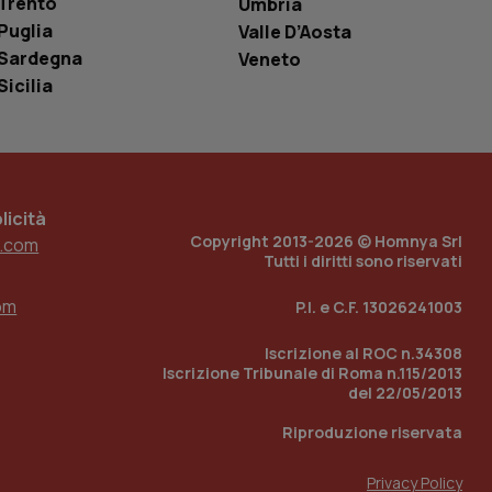
Trento
Umbria
Puglia
e per abilitare il
Valle D’Aosta
loggato con identity
Sardegna
Veneto
Sicilia
icità
Copyright 2013-2026 © Homnya Srl
.com
Tutti i diritti sono riservati
om
P.I. e C.F. 13026241003
Iscrizione al ROC n.34308
Iscrizione Tribunale di Roma n.115/2013
del 22/05/2013
Riproduzione riservata
Privacy Policy