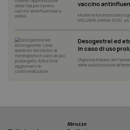
vaccino antinflue
Moderna ha annunciato oggi
mFLUSIVA (mRNA-1010), un nuo
_ga_KM60CM4NPH
Desogestrel ed et
in caso di uso pro
Nome
Nome
VISITOR_INFO1_LIV
L'Agenzia Italiana del Farma
_ga_0VMQEQKQ1N
delle autorizzazioni all'imm
__Secure-YNID
YSC
__Secure-
Abruzzo
ROLLOUT_TOKEN