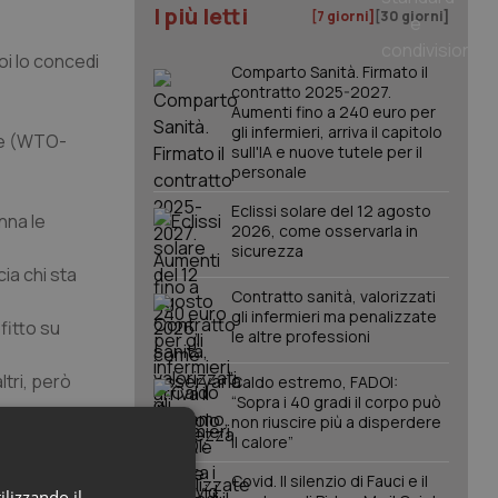
I più letti
[7 giorni]
[30 giorni]
poi lo concedi
Comparto Sanità. Firmato il
contratto 2025-2027.
Aumenti fino a 240 euro per
gli infermieri, arriva il capitolo
one (WTO-
sull'IA e nuove tutele per il
personale
Eclissi solare del 12 agosto
nna le
2026, come osservarla in
sicurezza
cia chi sta
Contratto sanità, valorizzati
gli infermieri ma penalizzate
ofitto su
le altre professioni
ltri, però
Caldo estremo, FADOI:
“Sopra i 40 gradi il corpo può
non riuscire più a disperdere
il calore”
Ma ladomanda
Covid. Il silenzio di Fauci e il
n i budget
ilizzando il