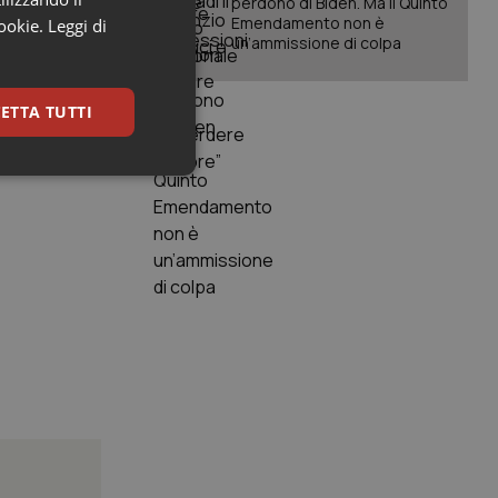
perdono di Biden. Ma il Quinto
Emendamento non è
cookie.
Leggi di
un’ammissione di colpa
sono
Come?
ETTA TUTTI
Paesi
keting
igazione sulle pagine
kie.
er memorizzare le
utente per la loro
 dati sul consenso