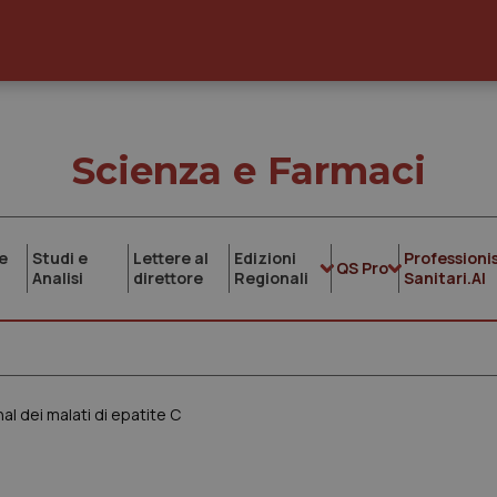
Scienza e Farmaci
e
Studi e
Lettere al
Edizioni
Professionis
QS Pro
Analisi
direttore
Regionali
Sanitari.AI
hal dei malati di epatite C