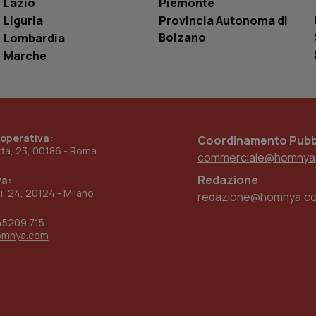
Lazio
Piemonte
www.quotidianosanita.it
4
Questo cookie è impostato dall'applicazion
Liguria
Provincia Autonoma di
settimane
sistema di tracking solo in caso di utenti 
Bolzano
Lombardia
2 giorni
provider WelfareLink.
Marche
 operativa:
Coordinamento Pubbl
etta, 23, 00186 - Roma
commerciale@homnya
Redazione
va:
ni, 24, 20124 - Milano
redazione@homnya.c
45209 715
omnya.com