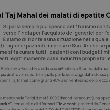
al Taj Mahal dei malati di epatite 
Si parla sempre più spesso del “turismo sanit
verso l’India per l’acquisto dei generici per l’
E siamo di fronte a una situazione nella quale,
 ragione: pazienti, imprese e Ssn. Anche se p
si fa curare tutti i pazienti con i budget limit
iesti legittimamente dalle Industrie proprietari
 Berkeley o Piccadilly e sulla scia diBeatles e Stones, dalla nos
e più dilettevoli rispetto a quelle per le quali oggi, dalla stessa p
 per il Taj Mahal, come gli anti HCV a un ventesimo del prezzo
 mesto nella Parigi di metà ‘800 Edmond Haracourt (una speci
uarire”
, con quelli e altri farmaci lì
“low cost”
prodotti da Generic
 per la deroga forzata dal WTO dell’ONU (TRIPs) per i popoli pi