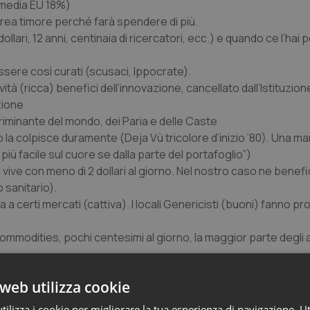
 (media EU 18%)
rea timore perché farà spendere di più.
llari, 12 anni, centinaia di ricercatori, ecc.) e quando ce l’hai 
essere così curati (scusaci, Ippocrate).
ività (ricca) benefici dell’innovazione, cancellato dall’Istituzi
zione
scriminante del mondo, dei Paria e delle Caste
 la colpisce duramente (Deja Vù tricolore d’inizio ’80). Una ma
più facile sul cuore se dalla parte del portafoglio”)
i vive con meno di 2 dollari al giorno. Nel nostro caso ne benefi
 sanitario).
a a certi mercati (cattiva). I locali Genericisti (buoni) fanno pr
a commodities, pochi centesimi al giorno, la maggior parte degli a
web utilizza cookie
critto tempo fa
qui su QS
, conto di tornarci prossimamente). 
ni
incompatibili tra loro, ovvero: 1) curare tutti i pazienti, 2) co
ilizza i cookie per migliorare la tua esperienza di navigazione. Ut