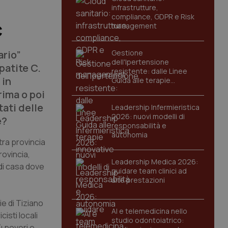
infrastrutture,
compliance, GDPR e Risk
management
C
ario”
Gestione
dell'Ipertensione
epatite C.
resistente: dalle Linee
 in
Guida alle terapie
innovative
rima o poi
ati delle
Leadership Infermieristica
2026: nuovi modelli di
e?
responsabilità e
autonomia
tra provincia
rovincia,
Leadership Medica 2026:
 di casa dove
guidare team clinici ad
alte prestazioni
e di Tiziano
AI e telemedicina nello
isti locali
studio odontoiatrico:
ù poveri e