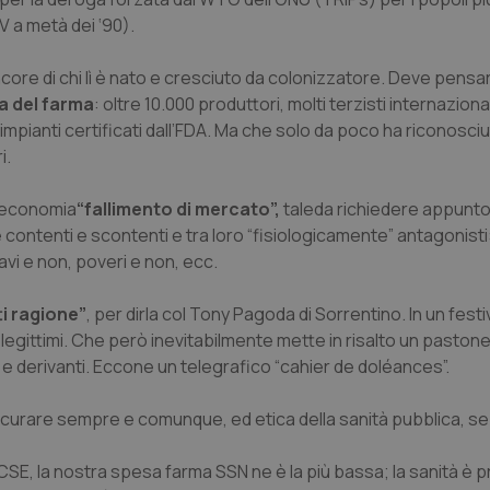
V a metà dei ‘90).
ncore di chi lì è nato e cresciuto da colonizzatore. Deve pensar
a del farma
: oltre 10.000 produttori, molti terzisti internazional
impianti certificati dall’FDA. Ma che solo da poco ha riconosciu
i.
n economia
“fallimento di mercato”,
taleda richiedere appunto 
 contenti e scontenti e tra loro “fisiologicamente” antagonisti
avi e non, poveri e non, ecc.
i ragione”
, per dirla col Tony Pagoda di Sorrentino. In un festiv
legittimi. Che però inevitabilmente mette in risalto un pastone
 e derivanti. Eccone un telegrafico “cahier de doléances”.
e da curare sempre e comunque, ed etica della sanità pubblica, 
CSE, la nostra spesa farma SSN ne è la più bassa; la sanità è pr