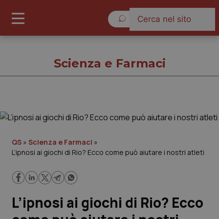
Giovedì 6 Agosto 2026
Scienza e Farmaci
Scienza e Farmaci
Cronache
QS
»
Scienza e Farmaci
»
L’ipnosi ai giochi di Rio? Ecco come può aiutare i nostri atleti
Governo e Parlamento
Regioni e Asl
L’ipnosi ai giochi di Rio? Ecco
Lavoro e Professioni