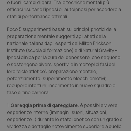
e fuori i campi di gara. Tra le tecniche mentali più
Calabria
Asma & BPCO
efficaci risultano l’ipnosi e l’autoipnosi per accedere a
stati di performance ottimali.
Campania
Car-T
Ecco 5 suggerimenti basati sui principi ipnotici della
Emilia-Romagna
Colesterolo & coronaropatie
preparazione mentale suggeriti agli atleti della
nazionale italiana dagli esperti del Milton Erickson
Friuli Venezia Giulia
Dermatite Atopica
Institute (scuola di formazione) e di Natural Gravity –
Ipnosi clinica per la cura del benessere, che seguono
e sostengono diversi sportivi e in molteplici fasi del
Lazio
Diabete & glucometri
loro “ciclo atletico”: preparazione mentale,
potenziamento; superamento blocchi emotivi;
Liguria
Disturbi dell’umore
recupero infortuni; inserimento in nuove squadre e
fase di fine carriera.
Lombardia
Dolore
1.
Gareggia prima di gareggiare
: è possibile vivere
Marche
Donna & Salute
esperienze interne (immagini, suoni, situazioni,
esperienze…) durante lo stato ipnotico con un grado di
Molise
Epatiti
vividezza e dettaglio notevolmente superiore a quello