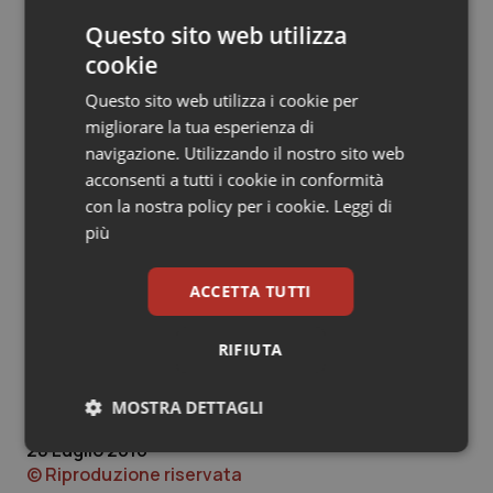
sportive. La flessibilità dello strumento consente di
Questo sito web utilizza
portare un contributo personalizzato sulla base della
cookie
storia sportiva e individuale della persona che sceglie
di utilizzarla per trovare un allineamento mente-corpo
Questo sito web utilizza i cookie per
più profondo e consolidato. Nella nostra esperienza
migliorare la tua esperienza di
con gli atleti abbiamo riscontrato progressi enormi sia
navigazione. Utilizzando il nostro sito web
in fase di recupero post infortunio che in un ottica di
acconsenti a tutti i cookie in conformità
preparazione a grandi appuntamenti sportivi come ad
con la nostra policy per i cookie.
Leggi di
esempio le prossime olimpiadi.
più
Nicoletta Gava
ACCETTA TUTTI
Psicoterapeuta, fondatrice di Natural Gravity
e direttore del Milton H. Erickson Institute di Torino
RIFIUTA
MOSTRA DETTAGLI
Nicoletta Gava
28 Luglio 2016
Necessari
Statistici
Marketing
© Riproduzione riservata