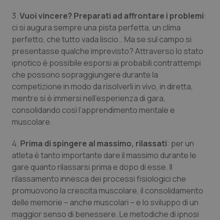
Valle D’Aosta
Oncodermatologia
3.
Vuoi vincere? Preparati ad affrontare i problemi
:
Veneto
Oncoematologia
ci si augura sempre una pista perfetta, un clima
perfetto, che tutto vada liscio… Ma se sul campo si
presentasse qualche imprevisto? Attraverso lo stato
Oncologia & Nutrizione
ipnotico è possibile esporsi ai probabili contrattempi
che possono sopraggiungere durante la
Psoriasi & pelle
competizione in modo da risolverli in vivo, in diretta,
mentre si è immersi nell’esperienza di gara,
Quotidiano Cardiologia
consolidando così l’apprendimento mentale e
muscolare.
Quotidiano Chirurgia
4.
Prima di spingere al massimo, rilassati
: per un
Quotidiano Oncologia
atleta è tanto importante dare il massimo durante le
gare quanto rilassarsi prima e dopo di esse. Il
rilassamento innesca dei processi fisiologici che
Quotidiano Pediatria
promuovono la crescita muscolare, il consolidamento
delle memorie – anche muscolari – e lo sviluppo di un
Rene & patologie urogenitali
maggior senso di benessere. Le metodiche di ipnosi