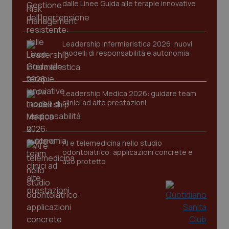
dalle Linee Guida alle terapie innovative
tracking-sites-ironfish-
www.quotidianosanita.it
4
session-id
settim
Leadership Infermieristica 2026: nuovi
2 gior
modelli di responsabilità e autonomia
_ga
1 anno
Google LLC
Leadership Medica 2026: guidare team
mes
.quotidianosanita.it
clinici ad alte prestazioni
AI e telemedicina nello studio
odontoiatrico: applicazioni concrete e
uso protetto