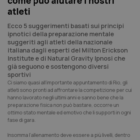
come può aiutare i nostri
atleti
Scienza e Farmaci
Ecco 5 suggerimenti basati sui principi
Studi e Analisi
ipnotici della preparazione mentale
suggeriti agli atleti della nazionale
Lettere al direttore
italiana dagli esperti del Milton Erickson
Institute e di Natural Gravity Ipnosi che
Edizioni Regionali
già seguono e sostengono diversi
sportivi
QS Pro
Ci siamo quasi all’importante appuntamento di Rio, gli
atleti sono pronti ad affrontare la competizione per cui
Professionisti Sanitari.AI
hanno lavorato negli ultimi anni e sanno bene che la
preparazione fisica non può bastare, occorre un
Abruzzo
QS Pro Gold
ottimo stato mentale ed emotivo che li supporti in ogni
fase di gara.
QS Club
Newsletter
Basilicata
Artrite & artrosi
Insomma l’allenamento deve essere a più livelli, dentro