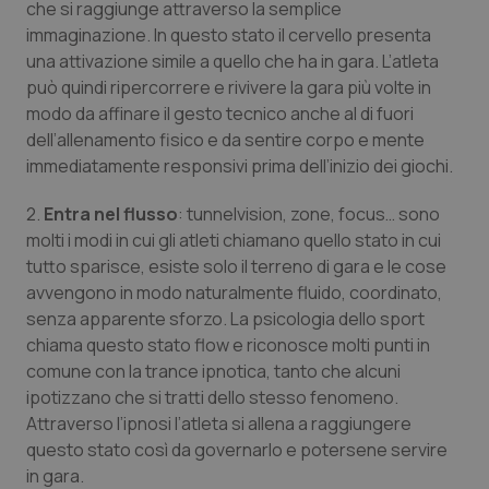
che si raggiunge attraverso la semplice
immaginazione. In questo stato il cervello presenta
Piemonte
HIV
una attivazione simile a quello che ha in gara. L’atleta
può quindi ripercorrere e rivivere la gara più volte in
Provincia Autonoma di Bolzano
Infezioni & Febbre
modo da affinare il gesto tecnico anche al di fuori
dell’allenamento fisico e da sentire corpo e mente
Provincia Autonoma di Trento
Ipertensione & Scompenso
immediatamente responsivi prima dell’inizio dei giochi.
Puglia
Malattie rare
2.
Entra nel flusso
: tunnelvision, zone, focus… sono
molti i modi in cui gli atleti chiamano quello stato in cui
Sardegna
Malattia di Crohn & Rettocolite Ulcerosa
tutto sparisce, esiste solo il terreno di gara e le cose
avvengono in modo naturalmente fluido, coordinato,
senza apparente sforzo. La psicologia dello sport
Sicilia
Neuroscienze & patologie neurodegenerative
chiama questo stato flow e riconosce molti punti in
comune con la trance ipnotica, tanto che alcuni
Toscana
Obesità
ipotizzano che si tratti dello stesso fenomeno.
Attraverso l’ipnosi l’atleta si allena a raggiungere
Umbria
Oftalmologia
questo stato così da governarlo e potersene servire
in gara.