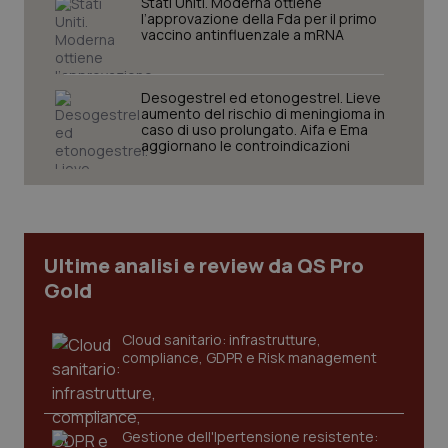
Stati Uniti. Moderna ottiene
l’approvazione della Fda per il primo
vaccino antinfluenzale a mRNA
Desogestrel ed etonogestrel. Lieve
aumento del rischio di meningioma in
caso di uso prolungato. Aifa e Ema
CookieScriptConsent
5 mesi
CookieScript
aggiornano le controindicazioni
settim
www.quotidianosanita.it
Ultime analisi e review da QS Pro
Gold
Cloud sanitario: infrastrutture,
compliance, GDPR e Risk management
tracking-sites-ironfish-
www.quotidianosanita.it
4
tracking-enable
settim
2 gior
Gestione dell'Ipertensione resistente: