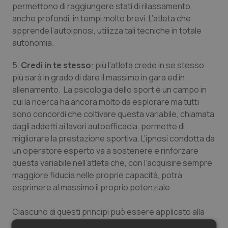
permettono di raggiungere stati di rilassamento,
Salute orale & impianti
anche profondi, in tempi molto brevi. L’atleta che
apprende l’autoipnosi, utilizza tali tecniche in totale
Sangue & coagulazione
autonomia.
Tiroide
5.
Credi in te stesso
: più l’atleta crede in se stesso
più sarà in grado di dare il massimo in gara ed in
allenamento. La psicologia dello sport è un campo in
Tumore al seno
cui la ricerca ha ancora molto da esplorare ma tutti
sono concordi che coltivare questa variabile, chiamata
Tumore ovarico
dagli addetti ai lavori
autoefficacia,
permette di
migliorare la prestazione sportiva. L’ipnosi condotta da
Tumori del Polmone & Testa Collo
un operatore esperto va a sostenere e rinforzare
questa variabile nell’atleta che, con l’acquisire sempre
Tumori gastrointestinali
maggiore fiducia nelle proprie capacità, potrà
esprimere al massimo il proprio potenziale.
Ulcera & Reflusso
Ciascuno di questi principi può essere applicato alla
Vaccini
preparazione atletica nell’ambito di diverse discipline