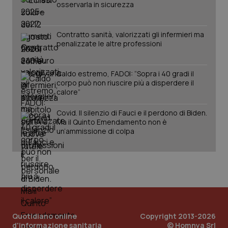
osservarla in sicurezza
Contratto sanità, valorizzati gli infermieri ma
penalizzate le altre professioni
Caldo estremo, FADOI: “Sopra i 40 gradi il
_ga_KM60CM4NPH
.quotidianosanita.it
1 anno
mes
corpo può non riuscire più a disperdere il
calore”
Covid. Il silenzio di Fauci e il perdono di Biden.
Ma il Quinto Emendamento non è
un’ammissione di colpa
Fornitore
/
Nome
Scadenza
Descrizion
Dominio
Nome
Fornitore
/
Dominio
Scadenza
Des
_ga_0VMQEQKQ1N
.quotidianosanita.it
1 anno 1
Questo
mese
cookie
VISITOR_INFO1_LIVE
5 mesi 4
Que
Google LLC
viene
settimane
imp
.youtube.com
Quotidiano online
Copyright 2013-2026
utilizzato
You
da Google
d'informazione sanitaria
© Homnya Srl
ten