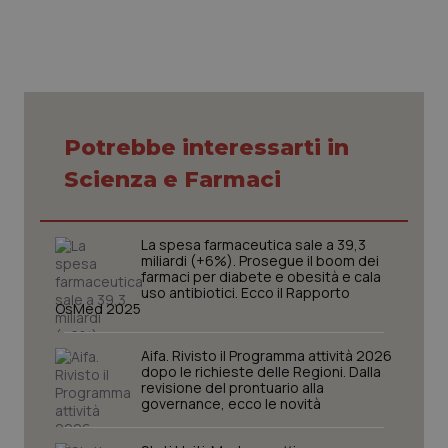
Necessari
Statistici
Marketing
Potrebbe interessarti in
I cookie necessari contribuiscono a rendere fruibile il
sito web abilitandone funzionalità di base quali la
Scienza e Farmaci
navigazione sulle pagine e l'accesso alle aree
protette del sito. Il sito web non è in grado di
funzionare correttamente senza questi cookie.
Nome
Fornitore
/
Dominio
Scaden
La spesa farmaceutica sale a 39,3
miliardi (+6%). Prosegue il boom dei
VISITOR_PRIVACY_METADATA
5 mesi
YouTube
farmaci per diabete e obesità e cala
settim
.youtube.com
uso antibiotici. Ecco il Rapporto
OsMed 2025
Aifa. Rivisto il Programma attività 2026
dopo le richieste delle Regioni. Dalla
revisione del prontuario alla
governance, ecco le novità