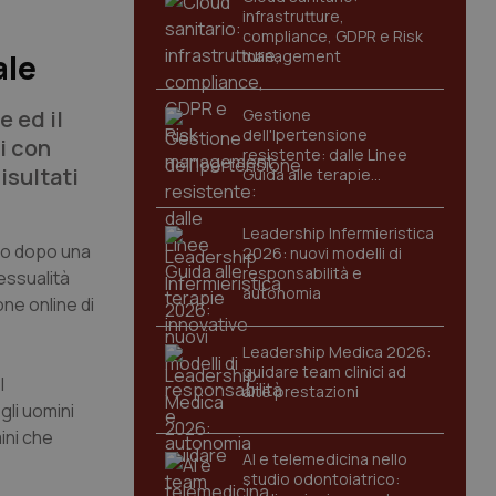
infrastrutture,
compliance, GDPR e Risk
management
ale
e ed il
Gestione
dell'Ipertensione
i con
resistente: dalle Linee
isultati
Guida alle terapie
innovative
Leadership Infermieristica
ivo dopo una
2026: nuovi modelli di
responsabilità e
essualità
autonomia
one online di
Leadership Medica 2026:
guidare team clinici ad
l
alte prestazioni
gli uomini
ini che
AI e telemedicina nello
studio odontoiatrico: