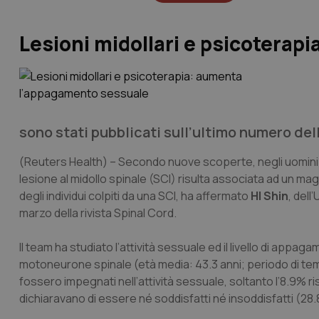
Lesioni midollari e psicotera
sono stati pubblicati sull’ultimo numero dell
(Reuters Health)
– Secondo nuove scoperte, negli uomini l
lesione al midollo spinale (SCI) risulta associata ad un 
degli individui colpiti da una SCI, ha affermato
HI Shin
, dell
marzo della rivista
Spinal Cord
.
Il team ha studiato l’attività sessuale ed il livello di app
motoneurone spinale (età media: 43.3 anni; periodo di tem
fossero impegnati nell’attività sessuale, soltanto l’8.9% r
dichiaravano di essere né soddisfatti né insoddisfatti (28.