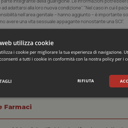
no parte integrante della guarigione. Le informazioni potrebbe
adattarsi alla loro nuova condizione”. "Nel caso in cui il paz
nsibilità nell’area genitale – hanno aggiunto – è importante s
sono avere una vita sessuale appagante nonostante una SCI”.
web utilizza cookie
ilizza i cookie per migliorare la tua esperienza di navigazione. Ut
consenti a tutti i cookie in conformità con la nostra policy per i 
RIFIUTA
TAGLI
ACC
sari
Statistici
Mar
 e Farmaci