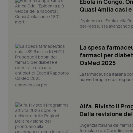
Ebola in Congo. Om
Quasi 4mila casi e
L’epidemia di Ebola nella R
I cookie necessari con
del Paese, sta avanzando pi
e l'accesso alle aree 
Nome
VISITOR_PRIVACY_
La spesa farmaceut
farmaci per diabete
OsMed 2025
CookieScriptConse
La farmaceutica italiana co
nuove terapie e dall'espan
complessiva per...
tracking-sites-ironf
tracking-enable
Aifa. Rivisto il Pr
Dalla revisione de
tracking-sites-ironf
session-id
L’Agenzia italiana del farma
formulate dal Coordinamen
_ga