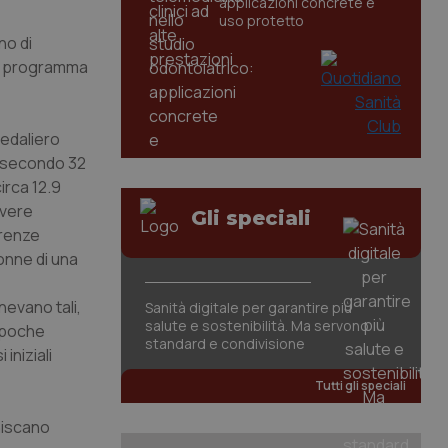
applicazioni concrete e
uso protetto
no di
el programma
edaliero
e secondo 32
irca 12.9
avere
Gli speciali
erenze
onne di una
nevano tali,
Sanità digitale per garantire più
salute e sostenibilità. Ma servono
 poche
standard e condivisione
iniziali
Tutti gli speciali
niscano