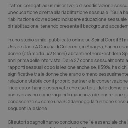
I fattori collegati ad un minor livello di soddisfazione sess
un’educazione diretta alla riabilitazione sessuale. "Sulla b
riabilitazione dovrebbero includere educazione sessuale p
di riabilitazione, tenendo presente il background accademic
In uno studio simile, pubblicato online su Spinal Cord il 31 
Universitario A Coruña di Culleredo, in Spagna, hanno es
donne (età media: 42.8 anni) abitanti nel nord-est della Sp
anni prima delle interviste. Delle 27 donne sessualmente a
rapporti sessuali dopo la lesione anche se, il 39%, ha dich
significative tra le donne che erano o meno sessualmente
relazione stabile con il proprio partner e la conservazion
I ricercatori hanno osservato che due terzi delle donne era
annoveravano come ragioni la mancanza di sensazione gen
conoscenze su come una SCI danneggi la funzione sessuale,
seguenti la lesione.
Gli autori spagnoli hanno concluso che "è essenziale che i