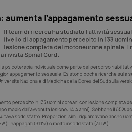
pia: aumenta l’appagamento sessu
Il team di ricerca ha studiato l’attività sessual
livello di appagamento percepito in 133 uomin
lesione completa del motoneurone spinale. I r
a rivista
Spinal Cord
.
a psicoterapia individuale come parte del percorso riabilitat
maggior appagamento sessuale. Esistono poche ricerche sulla s
’Università Nazionale di Medicina della Corea del Sud sulla versi
agamento percepito in 133 uomini coreani con lesione completa de
po medio dall’avvenuta lesione: 14.4 anni). Sebbene il 65% de
isultava soddisfatto. Proporzioni simili riguardavano anche uom
8%), inappagati (31.1%) o molto insoddisfatti (31.1%).