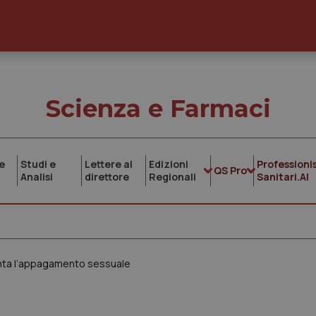
Scienza e Farmaci
e
Studi e
Lettere al
Edizioni
Professionis
QS Pro
Analisi
direttore
Regionali
Sanitari.AI
enta l’appagamento sessuale