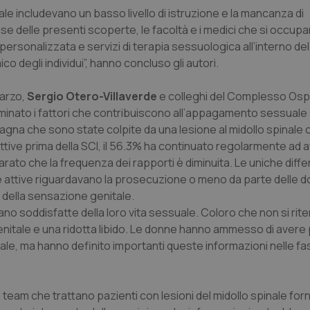
uale includevano un basso livello di istruzione e la mancanza di
ase delle presenti scoperte, le facoltà e i medici che si occupa
ersonalizzata e servizi di terapia sessuologica all’interno d
o degli individui”, hanno concluso gli autori.
marzo,
Sergio Otero-Villaverde
e colleghi del Complesso Osp
aminato i fattori che contribuiscono all’appagamento sessual
agna che sono state colpite da una lesione al midollo spinale c
ttive prima della SCI, il 56.3% ha continuato regolarmente ad 
iarato che la frequenza dei rapporti è diminuita. Le uniche diff
 attive riguardavano la prosecuzione o meno da parte delle d
e della sensazione genitale.
no soddisfatte della loro vita sessuale. Coloro che non si rite
itale e una ridotta libido. Le donne hanno ammesso di avere
 ma hanno definito importanti queste informazioni nelle fasi 
 team che trattano pazienti con lesioni del midollo spinale for