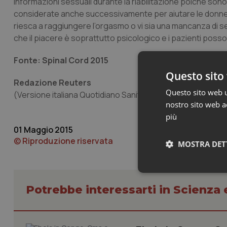
informazioni sessuali durante la riabilitazione poiché so
considerate anche successivamente per aiutare le donne ad 
riesca a raggiungere l’orgasmo o vi sia una mancanza di se
che il piacere è soprattutto psicologico e i pazienti pos
Fonte: Spinal Cord 2015
Questo sito 
Redazione Reuters
Questo sito web ut
(Versione italiana Quotidiano Sanità/Popular Science)
nostro sito web ac
più
01 Maggio 2015
© Riproduzione riservata
MOSTRA DET
Neces
Potrebbe interessarti in Scienza