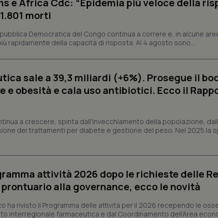
s e Africa Cdc: “Epidemia più veloce della ris
 1.801 morti
Necessari
Statistici
Marketing
epubblica Democratica del Congo continua a correre e, in alcune aree
tribuiscono a rendere fruibile il sito web abilitandone funzionalità di base quali la nav
ù rapidamente della capacità di risposta. Al 4 agosto sono...
protette del sito. Il sito web non è in grado di funzionare correttamente senza questi coo
Fornitore
/
Dominio
Scadenza
Descrizione
METADATA
5 mesi 4
Questo cookie viene utilizzato p
YouTube
ica sale a 39,3 miliardi (+6%). Prosegue il bo
settimane
scelte di consenso e privacy dell'
.youtube.com
interazione con il sito. Registra i
 e obesità e cala uso antibiotici. Ecco il Rapp
del visitatore riguardo a varie pol
impostazioni sulla privacy, garan
preferenze siano onorate nelle se
nt
5 mesi 3
Questo cookie viene utilizzato da
ntinua a crescere, spinta dall'invecchiamento della popolazione, dall'
CookieScript
settimane
Script.com per ricordare le pref
www.quotidianosanita.it
sione dei trattamenti per diabete e gestione del peso. Nel 2025 la 
sui cookie dei visitatori. È neces
dei cookie di Cookie-Script.com 
correttamente.
ish-
www.quotidianosanita.it
4
Questo cookie è impostato dall'a
settimane
abilitare il sistema di tracking a
ogramma attività 2026 dopo le richieste delle Re
2 giorni
l prontuario alla governance, ecco le novità
ish-
www.quotidianosanita.it
4
Questo cookie è impostato dall'a
settimane
assegnare un identificatore generi
2 giorni
co ha rivisto il Programma delle attività per il 2026 recependo le oss
to interregionale farmaceutica e dal Coordinamento dell’Area econ
1 anno 1
Questo nome di cookie è associa
Google LLC