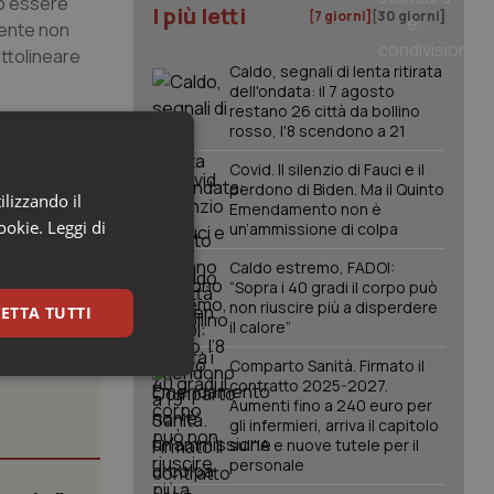
ro essere
I più letti
[7 giorni]
[30 giorni]
iente non
ottolineare
Caldo, segnali di lenta ritirata
dell'ondata: il 7 agosto
restano 26 città da bollino
rosso, l'8 scendono a 21
Covid. Il silenzio di Fauci e il
perdono di Biden. Ma il Quinto
ilizzando il
Emendamento non è
cookie.
Leggi di
un’ammissione di colpa
Caldo estremo, FADOI:
“Sopra i 40 gradi il corpo può
non riuscire più a disperdere
ETTA TUTTI
il calore”
Comparto Sanità. Firmato il
keting
contratto 2025-2027.
Aumenti fino a 240 euro per
gli infermieri, arriva il capitolo
sull'IA e nuove tutele per il
personale