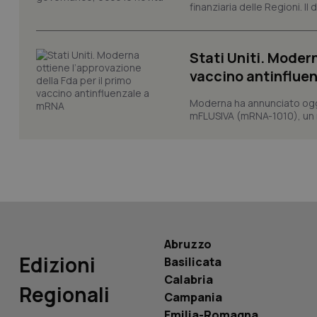
finanziaria delle Regioni. Il
Stati Uniti. Modern
vaccino antinflue
PHPSESSID
Moderna ha annunciato oggi
mFLUSIVA (mRNA-1010), un nuo
_ga_KM60CM4NPH
Abruzzo
Nome
Edizioni
Nome
Basilicata
VISITOR_INFO1_LIV
Calabria
_ga_0VMQEQKQ1N
Regionali
Campania
Emilia-Romagna