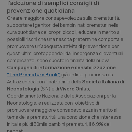
l’adozione di semplici consigli di
Calabria
Asma & BPCO
prevenzione quotidiana
Creare maggiore consapevolezza sulla prematurità,
Campania
Car-T
supportare i genitori dei bambini nati prematuri nella
cura quotidiana dei propri piccoli, educare in merito ai
Emilia-Romagna
Colesterolo & coronaropatie
possibili rischi che una nascita pretermine comporta e
promuovere un’adeguata attività di prevenzione per
Friuli Venezia Giulia
Dermatite Atopica
questi ultimi proteggendoli dall’insorgenza di eventuali
complicanze: sono queste le finalità della nuova
Lazio
Diabete & glucometri
Campagna di informazione e sensibilizzazione
“The Premature Book”,
già on line, promossa da
Liguria
Disturbi dell’umore
AstraZeneca con il patrocinio della
Società Italiana di
Neonatologia
(SIN) e di
Vivere Onlus
,
Coordinamento Nazionale delle Associazioni per la
Lombardia
Dolore
Neonatologia, e realizzata con l’obiettivo di
promuovere maggiore consapevolezza in merito al
Marche
Donna & Salute
tema della prematurità, una condizione che interessa
in Italia più di 30mila bambini prematuri, il 6,9% dei
Molise
Epatiti
neonati.