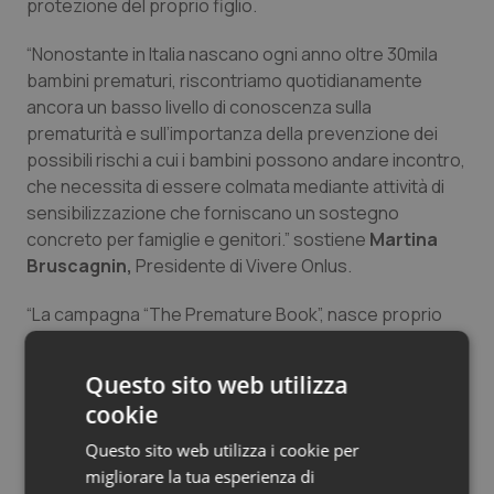
protezione del proprio figlio.
“Nonostante in Italia nascano ogni anno oltre 30mila
bambini prematuri, riscontriamo quotidianamente
ancora un basso livello di conoscenza sulla
prematurità e sull’importanza della prevenzione dei
possibili rischi a cui i bambini possono andare incontro,
che necessita di essere colmata mediante attività di
sensibilizzazione che forniscano un sostegno
concreto per famiglie e genitori.” sostiene
Martina
Bruscagnin,
Presidente di Vivere Onlus.
“La campagna “The Premature Book”, nasce proprio
con lo scopo di supportare questi ultimi nel prendersi
cura dei propri piccoli – aggiunge – suggerendo alcuni
Questo sito web utilizza
semplici gesti e attenzioni che possano aiutarli
cookie
nell’accudimento quotidiano e proteggere i bambini
dall’insorgenza di complicanze potenzialmente
Questo sito web utilizza i cookie per
rischiose. Attività di questo tipo, sono di estrema
migliorare la tua esperienza di