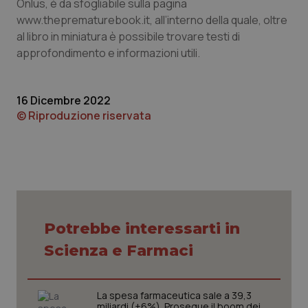
Onlus, è da sfogliabile sulla pagina
I cookie necessari contribuiscono a rendere fruibile il
www.theprematurebook.it, all’interno della quale, oltre
sito web abilitandone funzionalità di base quali la
navigazione sulle pagine e l'accesso alle aree
al libro in miniatura è possibile trovare testi di
protette del sito. Il sito web non è in grado di
approfondimento e informazioni utili.
funzionare correttamente senza questi cookie.
Nome
Fornitore
/
Dominio
Scaden
VISITOR_PRIVACY_METADATA
5 mesi
YouTube
16 Dicembre 2022
settim
.youtube.com
© Riproduzione riservata
Potrebbe interessarti in
Scienza e Farmaci
La spesa farmaceutica sale a 39,3
miliardi (+6%). Prosegue il boom dei