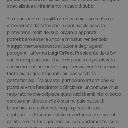
Valle D’Aosta
Oncodermatologia
specialistica di riferimento in caso di dubbi.
Veneto
Oncoematologia
“La condizione di fragilità di un bambino prematuro è
determinata dal fatto che, a causa della nascita
Oncologia & Nutrizione
pretermine, molti dei suoi organi e apparati
potrebbero essere ancora immaturi rendendolo
Psoriasi & pelle
maggiormente esposto all’azione degli agenti
patogeni – afferma
Luigi Orfeo,
Presidente della Sin –
una predisposizione, che lo espone a un più elevato
Quotidiano Cardiologia
rischio di contrarre infezioni potenzialmente rischiose
tanto più frequenti quanto più bassa è l’età
Quotidiano Chirurgia
gestazionale. Tra queste, particolare attenzione va
posta al Virus Respiratorio Sinciziale, un comune virus
Quotidiano Oncologia
respiratorio che colpisce quasi tutti i bambini al di sotto
dei due anni di età e che è la principale causa di
Quotidiano Pediatria
bronchiolite e polmonite nei più piccoli. In tale
contesto, è di fondamentale importanza informare il
Rene & patologie urogenitali
genitore o il futuro genitore sui comportamenti e sulle