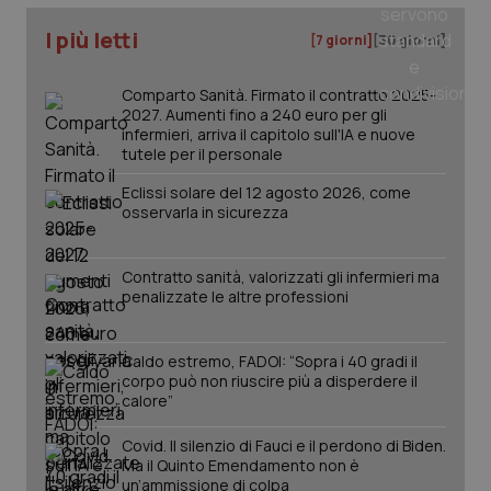
_ga_KM60CM4NPH
.quotidianosanita.it
1 anno
mes
I più letti
[7 giorni]
[30 giorni]
Comparto Sanità. Firmato il contratto 2025-
2027. Aumenti fino a 240 euro per gli
infermieri, arriva il capitolo sull'IA e nuove
tutele per il personale
Eclissi solare del 12 agosto 2026, come
osservarla in sicurezza
Fornitore
/
Nome
Scadenza
Descrizion
Dominio
Nome
Fornitore
/
Dominio
Scadenza
Des
Contratto sanità, valorizzati gli infermieri ma
_ga_0VMQEQKQ1N
.quotidianosanita.it
1 anno 1
Questo
mese
cookie
VISITOR_INFO1_LIVE
5 mesi 4
Que
Google LLC
penalizzate le altre professioni
viene
settimane
imp
.youtube.com
utilizzato
You
da Google
ten
Analytics
pre
Caldo estremo, FADOI: “Sopra i 40 gradi il
per
del
corpo può non riuscire più a disperdere il
mantener
vid
lo stato
calore”
inco
della
può
sessione.
det
Covid. Il silenzio di Fauci e il perdono di Biden.
vis
web
Ma il Quinto Emendamento non è
uti
un’ammissione di colpa