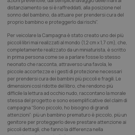
azioni preventive, dal semplice lavaggio delle mani al
Salute orale & impianti
distanziamento se si è raffreddati, alla posizione nel
sonno del bambino, da attuare per prendersi cura del
proprio bambino e proteggerlo dai rischi”.
Sangue & coagulazione
Per veicolare la Campagna è stato creato uno dei più
Tiroide
piccoli libri mai realizzati al mondo (1,2 cm x 1,7 cm), che,
completamente realizzato da un miniaturista, è scritto
Tumore al seno
in prima persona come se a parlare fosse lo stesso
neonato che racconta, attraverso una favola, le
Tumore ovarico
piccole accortezze e i gesti di protezione necessari
per prendersi cura dei bambini più piccoli e fragili. Le
Tumori del Polmone & Testa Collo
dimensioni così ridotte del libro, che rendono più
difficile la lettura ad occhio nudo, raccontano la morale
stessa del progetto e sono esemplificative del claim di
Tumori gastrointestinali
campagna “Sono piccolo, ho bisogno di grandi
attenzioni”: più un bambino prematuro è piccolo, più un
Ulcera & Reflusso
genitore per proteggerlo deve prestare attenzione ai
piccoli dettagli, che fanno la differenza nella
Vaccini