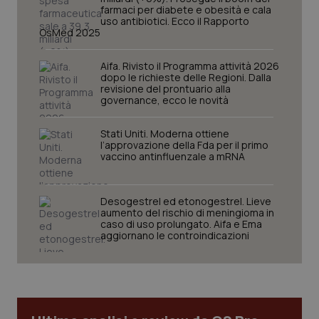
CookieScriptConsent
5 mesi
CookieScript
farmaci per diabete e obesità e cala
settim
www.quotidianosanita.it
uso antibiotici. Ecco il Rapporto
OsMed 2025
Aifa. Rivisto il Programma attività 2026
dopo le richieste delle Regioni. Dalla
revisione del prontuario alla
governance, ecco le novità
Stati Uniti. Moderna ottiene
l’approvazione della Fda per il primo
vaccino antinfluenzale a mRNA
tracking-sites-ironfish-
www.quotidianosanita.it
4
tracking-enable
settim
Desogestrel ed etonogestrel. Lieve
2 gior
aumento del rischio di meningioma in
caso di uso prolungato. Aifa e Ema
aggiornano le controindicazioni
tracking-sites-ironfish-
www.quotidianosanita.it
4
session-id
settim
2 gior