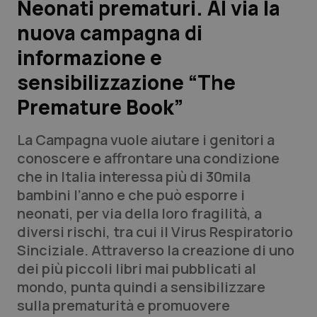
Neonati prematuri. Al via la
nuova campagna di
Scienza e Farmaci
informazione e
Studi e Analisi
sensibilizzazione “The
Premature Book”
Lettere al direttore
La Campagna vuole aiutare i genitori a
Edizioni Regionali
conoscere e affrontare una condizione
che in Italia interessa più di 30mila
QS Pro
bambini l’anno e che può esporre i
neonati, per via della loro fragilità, a
Professionisti Sanitari.AI
diversi rischi, tra cui il Virus Respiratorio
Sinciziale. Attraverso la creazione di uno
Abruzzo
QS Pro Gold
dei più piccoli libri mai pubblicati al
mondo, punta quindi a sensibilizzare
QS Club
Newsletter
Basilicata
Artrite & artrosi
sulla prematurità e promuovere