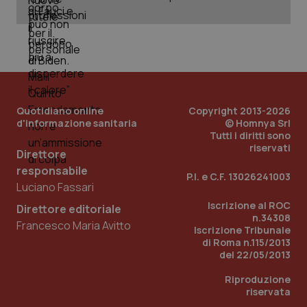
nuo
ver
dell
You
__Secure-YNID
.youtube.com
5 mesi 4
Que
settimane
imp
You
ten
pre
del
vid
Quotidiano online
Copyright 2013-2026
inco
d'informazione sanitaria
© Homnya Srl
può
Tutti i diritti sono
det
vis
riservati
Direttore
web
uti
responsabile
nuo
P.I. e C.F. 13026241003
ver
Luciano Fassari
dell
You
Iscrizione al ROC
Direttore editoriale
n.34308
YSC
Sessione
Que
Francesco Maria Avitto
Google LLC
Iscrizione Tribunale
imp
.youtube.com
di Roma n.115/2013
You
ten
del 22/05/2013
vis
vid
Riproduzione
riservata
__Secure-
.youtube.com
5 mesi 4
Que
ROLLOUT_TOKEN
settimane
imp