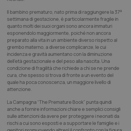
Piemonte
HIV
a
Il bambino prematuro, nato prima di raggiungere la 37
settimana di gestazione, è particolarmente fragile in
Provincia Autonoma di Bolzano
Infezioni & Febbre
quanto molti dei suoi organi sono ancora immaturi
esponendolo maggiormente, poiché non ancora
preparato alla vita in un ambiente diverso rispetto al
Provincia Autonoma di Trento
Ipertensione & Scompenso
grembo materno, a diverse complicanze, le cui
incidenza e gravità aumentano con la diminuzione
Puglia
Malattie rare
dell’età gestazionale e del peso alla nascita. Una
condizione di fragilità che richiede a chi se ne prende
Sardegna
Malattia di Crohn & Rettocolite Ulcerosa
cura, che spesso si trova di fronte a un evento del
quale ha poca conoscenza, un maggiore livello di
Sicilia
Neuroscienze & patologie neurodegenerative
attenzione.
Toscana
Obesità
La Campagna “The Premature Book” punta quindi
anche a fornire informazioni chiare e semplici consigli
sulle attenzioni da avere per proteggere i neonati da
Umbria
Oftalmologia
rischi a cui sono esposti e a supportare le famiglie e i
genitori promuovendo altresì il confronto con la figura