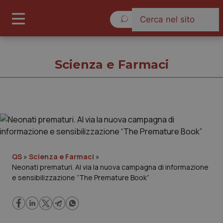
Venerdì 7 Agosto 2026
Scienza e Farmaci
Scienza e Farmaci
Cronache
QS
»
Scienza e Farmaci
»
Neonati prematuri. Al via la nuova campagna di informazione
Governo e Parlamento
e sensibilizzazione “The Premature Book”
Regioni e Asl
Lavoro e Professioni