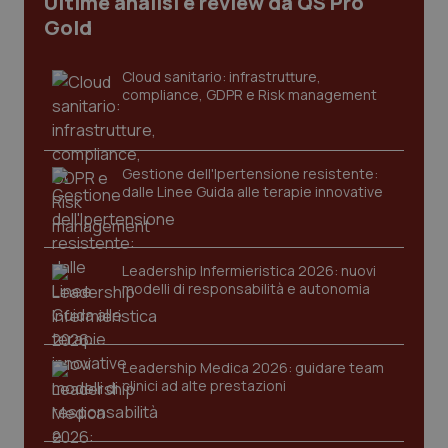
Ultime analisi e review da QS Pro
Gold
_ga
1 anno
Google LLC
mes
.quotidianosanita.it
Cloud sanitario: infrastrutture,
compliance, GDPR e Risk management
Gestione dell'Ipertensione resistente:
dalle Linee Guida alle terapie innovative
Leadership Infermieristica 2026: nuovi
modelli di responsabilità e autonomia
Leadership Medica 2026: guidare team
clinici ad alte prestazioni