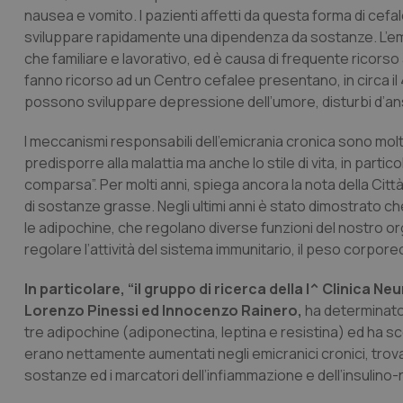
nausea e vomito. I pazienti affetti da questa forma di cef
sviluppare rapidamente una dipendenza da sostanze. L’emic
che familiare e lavorativo, ed è causa di frequente ricorso 
fanno ricorso ad un Centro cefalee presentano, in circa il 4
possono sviluppare depressione dell’umore, disturbi d’an
I meccanismi responsabili dell’emicrania cronica sono molt
predisporre alla malattia ma anche lo stile di vita, in parti
comparsa”. Per molti anni, spiega ancora la nota della Citt
di sostanze grasse. Negli ultimi anni è stato dimostrato 
le adipochine, che regolano diverse funzioni del nostro 
regolare l’attività del sistema immunitario, il peso corporeo,
In particolare, “il gruppo di ricerca della I^ Clinica N
Lorenzo Pinessi ed Innocenzo Rainero,
ha determinato 
tre adipochine (adiponectina, leptina e resistina) ed ha scope
erano nettamente aumentati negli emicranici cronici, trova
sostanze ed i marcatori dell’infiammazione e dell’insulino-