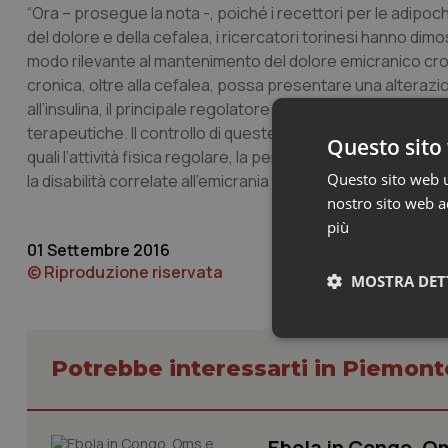
“Ora – prosegue la nota -, poiché i recettori per le adipoc
del dolore e della cefalea, i ricercatori torinesi hanno di
modo rilevante al mantenimento del dolore emicranico croni
cronica, oltre alla cefalea, possa presentare una alterazion
all’insulina, il principale regolatore del metabolismo del 
terapeutiche. Il controllo di queste alterazioni metaboli
Questo sito 
quali l’attività fisica regolare, la perdita di peso ed il con
Questo sito web ut
la disabilità correlate all’emicrania cronica”.
nostro sito web ac
più
01 Settembre 2016
© Riproduzione riservata
MOSTRA DET
Neces
Potrebbe interessarti in Piemont
Ebola in Congo. Om