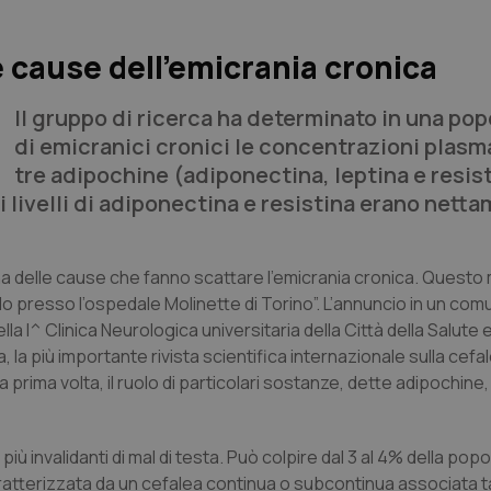
e cause dell’emicrania cronica
Il gruppo di ricerca ha determinato in una po
di emicranici cronici le concentrazioni plasm
tre adipochine (adiponectina, leptina e resis
 i livelli di adiponectina e resistina erano nett
na delle cause che fanno scattare l'emicrania cronica. Ques
 presso l’ospedale Molinette di Torino”. L’annuncio in un comu
lla I^ Clinica Neurologica universitaria della Città della Salute e
la più importante rivista scientifica internazionale sulla cefal
 prima volta, il ruolo di particolari sostanze, dette adipochine,
iù invalidanti di mal di testa. Può colpire dal 3 al 4% della pop
atterizzata da un cefalea continua o subcontinua associata ta