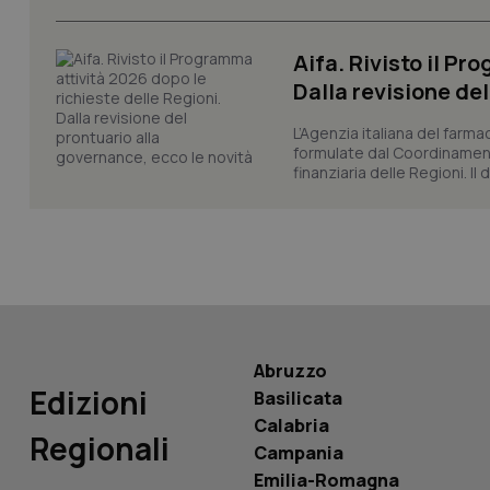
Aifa. Rivisto il Pr
Dalla revisione de
L’Agenzia italiana del farma
PHPSESSID
formulate dal Coordinamen
finanziaria delle Regioni. Il
_ga_KM60CM4NPH
Abruzzo
Nome
Edizioni
Basilicata
Nome
VISITOR_INFO1_LIV
Calabria
_ga_0VMQEQKQ1N
Regionali
Campania
Emilia-Romagna