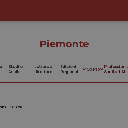
Piemonte
e
Studi e
Lettere al
Edizioni
Professionis
QS Pro
Analisi
direttore
Regionali
Sanitari.AI
ania cronica