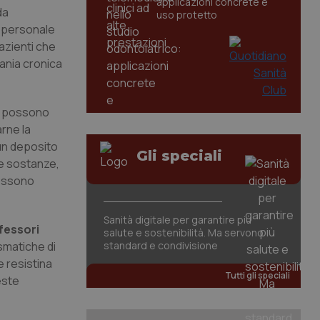
applicazioni concrete e
da
uso protetto
a personale
pazienti che
rania cronica
co possono
arne la
 un deposito
Gli speciali
se sostanze,
possono
Sanità digitale per garantire più
ofessori
salute e sostenibilità. Ma servono
smatiche di
standard e condivisione
e resistina
Tutti gli speciali
este