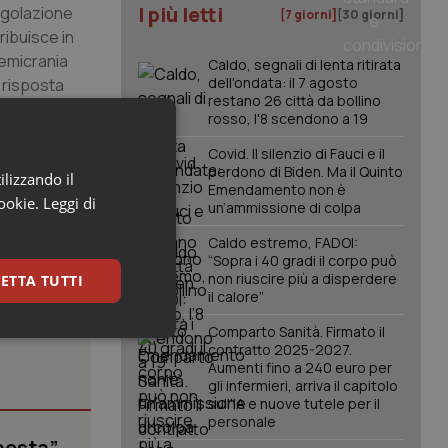
I più letti
regolazione
[7 giorni]
[30 giorni]
ribuisce in
 emicrania
Caldo, segnali di lenta ritirata
dell'ondata: il 7 agosto
a risposta
restano 26 città da bollino
rosso, l'8 scendono a 19
portamentali
Covid. Il silenzio di Fauci e il
lore cronico e
perdono di Biden. Ma il Quinto
ilizzando il
Emendamento non è
cookie.
Leggi di
un’ammissione di colpa
Caldo estremo, FADOI:
“Sopra i 40 gradi il corpo può
non riuscire più a disperdere
ETTA TUTTI
il calore”
Comparto Sanità. Firmato il
keting
contratto 2025-2027.
Aumenti fino a 240 euro per
gli infermieri, arriva il capitolo
sull'IA e nuove tutele per il
personale
posta”.