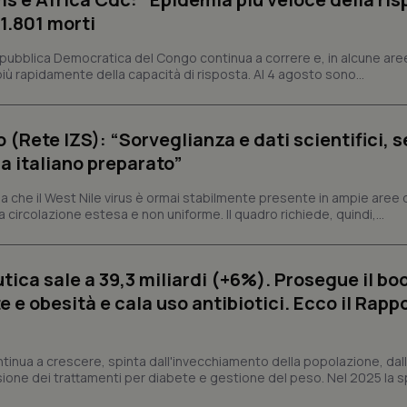
 1.801 morti
Necessari
Statistici
Marketing
epubblica Democratica del Congo continua a correre e, in alcune aree
tribuiscono a rendere fruibile il sito web abilitandone funzionalità di base quali la nav
ù rapidamente della capacità di risposta. Al 4 agosto sono...
protette del sito. Il sito web non è in grado di funzionare correttamente senza questi coo
Fornitore
/
Dominio
Scadenza
Descrizione
METADATA
5 mesi 4
Questo cookie viene utilizzato p
YouTube
o (Rete IZS): “Sorveglianza e dati scientifici, 
settimane
scelte di consenso e privacy dell'
.youtube.com
interazione con il sito. Registra i
a italiano preparato”
del visitatore riguardo a varie pol
impostazioni sulla privacy, garan
preferenze siano onorate nelle se
 che il West Nile virus è ormai stabilmente presente in ampie aree 
a circolazione estesa e non uniforme. Il quadro richiede, quindi,...
nt
5 mesi 3
Questo cookie viene utilizzato da
CookieScript
settimane
Script.com per ricordare le pref
www.quotidianosanita.it
sui cookie dei visitatori. È neces
dei cookie di Cookie-Script.com 
correttamente.
ica sale a 39,3 miliardi (+6%). Prosegue il bo
 e obesità e cala uso antibiotici. Ecco il Rapp
ish-
www.quotidianosanita.it
4
Questo cookie è impostato dall'a
settimane
abilitare il sistema di tracking a
2 giorni
ish-
www.quotidianosanita.it
4
Questo cookie è impostato dall'a
ntinua a crescere, spinta dall'invecchiamento della popolazione, dall'
settimane
assegnare un identificatore generi
sione dei trattamenti per diabete e gestione del peso. Nel 2025 la 
2 giorni
1 anno 1
Questo nome di cookie è associa
Google LLC