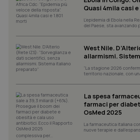
Quasi 4mila casi e
L’epidemia di Ebola nella R
I cookie necessari con
del Paese, sta avanzando pi
e l'accesso alle aree 
Nome
VISITOR_PRIVACY_
West Nile. D’Alteri
allarmismi. Sistem
“La stagione 2026 conferma
territorio nazionale, con un
CookieScriptConse
La spesa farmaceut
farmaci per diabete
tracking-sites-ironf
tracking-enable
OsMed 2025
tracking-sites-ironf
La farmaceutica italiana co
session-id
nuove terapie e dall'espan
complessiva per...
_ga