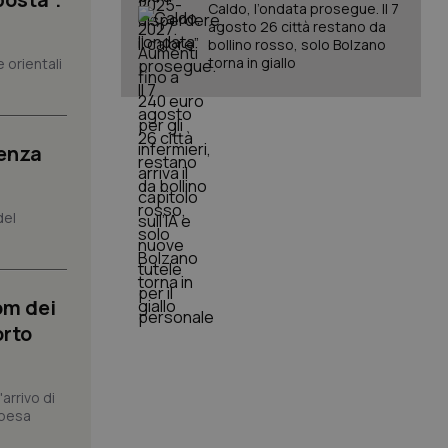
Caldo, l’ondata prosegue. Il 7
agosto 26 città restano da
bollino rosso, solo Bolzano
torna in giallo
 orientali
igazione sulle pagine
kie.
er memorizzare le
senza
utente per la loro
 dati sul consenso
itiche e
tendo che le loro
ssioni future.
del
l servizio Cookie-
erenze di consenso
sario che il banner
funzioni
om dei
orto
pplicazione per
nonimo.
pplicazione per
arrivo di
co al visitatore.
spesa
to a Google