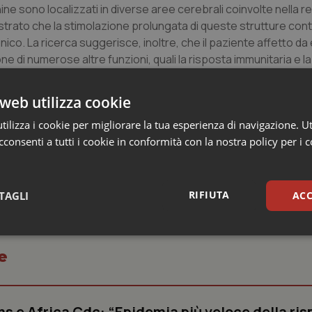
hine sono localizzati in diverse aree cerebrali coinvolte nella 
mostrato che la stimolazione prolungata di queste strutture cont
co. La ricerca suggerisce, inoltre, che il paziente affetto da
e di numerose altre funzioni, quali la risposta immunitaria e l
nostro corpo. Ma, soprattutto, apre la strada a nuove strategie
che, sia tramite specifici farmaci che con adeguate norme com
web utilizza cookie
trollo dello stress, possono migliorare in modo significativo il do
ilizza i cookie per migliorare la tua esperienza di navigazione. Ut
consenti a tutti i cookie in conformità con la nostra policy per i 
RIFIUTA
TAGLI
ACC
sari
Statistici
Mar
e
s e Africa Cdc: “Epidemia più veloce della ris