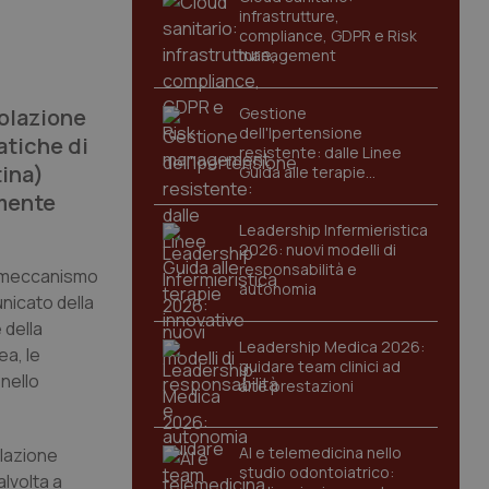
infrastrutture,
compliance, GDPR e Risk
management
polazione
Gestione
dell'Ipertensione
atiche di
resistente: dalle Linee
tina)
Guida alle terapie
innovative
amente
Leadership Infermieristica
2026: nuovi modelli di
responsabilità e
to meccanismo
autonomia
nicato della
 della
Leadership Medica 2026:
ea, le
guidare team clinici ad
 nello
alte prestazioni
AI e telemedicina nello
olazione
studio odontoiatrico:
lvolta a