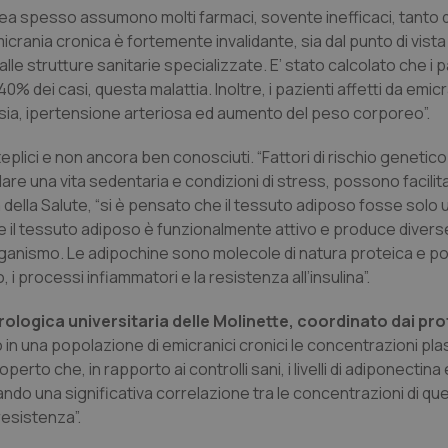
alea spesso assumono molti farmaci, sovente inefficaci, tanto 
rania cronica è fortemente invalidante, sia dal punto di vist
alle strutture sanitarie specializzate. E’ stato calcolato che i 
0% dei casi, questa malattia. Inoltre, i pazienti affetti da emic
sia, ipertensione arteriosa ed aumento del peso corporeo”.
eplici e non ancora ben conosciuti. “Fattori di rischio geneti
colare una vita sedentaria e condizioni di stress, possono facilit
à della Salute, “si è pensato che il tessuto adiposo fosse solo
che il tessuto adiposo è funzionalmente attivo e produce diver
organismo. Le adipochine sono molecole di natura proteica e 
 i processi infiammatori e la resistenza all’insulina”.
eurologica universitaria delle Molinette, coordinato dai pr
in una popolazione di emicranici cronici le concentrazioni pla
rto che, in rapporto ai controlli sani, i livelli di adiponectina 
ndo una significativa correlazione tra le concentrazioni di qu
resistenza”.