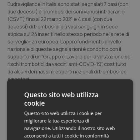
Eudravigilance in Italia sono stati segnalati 7 casi (con
Salute orale & impianti
due decessi) di trombosi dei seni venosi intracranici
(CSVT) fino al 22 marzo 2021 e 4 casi (con due
Sangue & coagulazione
decessi) di trombosi di più vasi sanguigni in sede
atipica sui 24 inseriti nello stesso periodo nella rete di
Tiroide
sorveglianza europea. L’approfondimento a livello
nazionale di queste segnalazioni è condotto con il
Tumore al seno
supporto di un “Gruppo di Lavoro per la valutazione dei
rischi trombotici da vaccini anti-COVID-19”, costituito
da alcuni dei massimi esperti nazionali di trombosi ed
Tumore ovarico
emostasi.
Tumori del Polmone & Testa Collo
Questo sito web utilizza
Da sottolineare che i 4 decessi segnalati in Italia tra i
casi di evento avverso tromboembolico sono tuttora
cookie
Tumori gastrointestinali
oggetto d'esame da parte di Aifa per una denitiva
Questo sito web utilizza i cookie per
verifica del loro nesso di causalità con il vaccino.
Ulcera & Reflusso
migliorare la tua esperienza di
navigazione. Utilizzando il nostro sito web
Gli eventi avversi non noti sono oggetto di continuo
acconsenti a tutti i cookie in conformità
Vaccini
approfondimento a livello nazionale ed europeo.