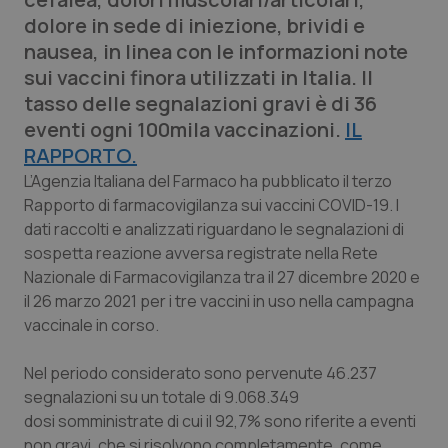
Calabria
Asma & BPCO
dolore in sede di iniezione, brividi e
nausea, in linea con le informazioni note
Campania
Car-T
sui vaccini finora utilizzati in Italia. Il
tasso delle segnalazioni gravi è di 36
Emilia-Romagna
Colesterolo & coronaropatie
eventi ogni 100mila vaccinazioni.
IL
RAPPORTO.
Friuli Venezia Giulia
Dermatite Atopica
L’Agenzia Italiana del Farmaco ha pubblicato il terzo
Rapporto di farmacovigilanza sui vaccini COVID-19. I
Lazio
Diabete & glucometri
dati raccolti e analizzati riguardano le segnalazioni di
sospetta reazione avversa registrate nella Rete
Liguria
Disturbi dell’umore
Nazionale di Farmacovigilanza tra il 27 dicembre 2020 e
il 26 marzo 2021 per i tre vaccini in uso nella campagna
vaccinale in corso.
Lombardia
Dolore
Nel periodo considerato sono pervenute 46.237
Marche
Donna & Salute
segnalazioni su un totale di 9.068.349
dosi somministrate di cui il 92,7% sono riferite a eventi
Molise
Epatiti
non gravi, che si risolvono completamente, come