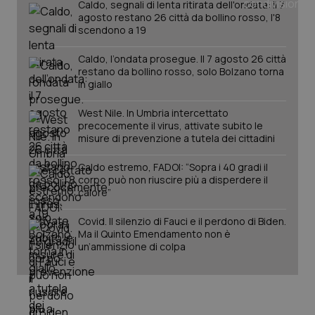
Caldo, segnali di lenta ritirata dell'ondata: il 7
agosto restano 26 città da bollino rosso, l'8
scendono a 19
PHPSESSID
Sessio
PHP.net
www.quotidianosanita.it
Caldo, l’ondata prosegue. Il 7 agosto 26 città
restano da bollino rosso, solo Bolzano torna
in giallo
West Nile. In Umbria intercettato
precocemente il virus, attivate subito le
misure di prevenzione a tutela dei cittadini
Caldo estremo, FADOI: “Sopra i 40 gradi il
corpo può non riuscire più a disperdere il
calore”
Covid. Il silenzio di Fauci e il perdono di Biden.
Ma il Quinto Emendamento non è
un’ammissione di colpa
_ga_KM60CM4NPH
.quotidianosanita.it
1 anno
mes