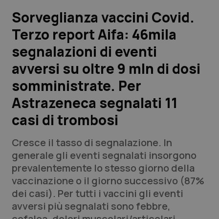
Sorveglianza vaccini Covid.
Scienza e Farmaci
Terzo report Aifa: 46mila
segnalazioni di eventi
Studi e Analisi
avversi su oltre 9 mln di dosi
Lettere al direttore
somministrate. Per
Edizioni Regionali
Astrazeneca segnalati 11
casi di trombosi
QS Pro
Cresce il tasso di segnalazione. In
Professionisti Sanitari.AI
generale gli eventi segnalati insorgono
prevalentemente lo stesso giorno della
Abruzzo
QS Pro Gold
vaccinazione o il giorno successivo (87%
dei casi). Per tutti i vaccini gli eventi
QS Club
Newsletter
Basilicata
Artrite & artrosi
avversi più segnalati sono febbre,
cefalea, dolori muscolari/articolari,