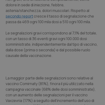
dolore in sede di iniezione, febbre,
Piemonte
HIV
astenia/stanchezza, dolori muscolari. Rispetto al
secondo report
cresce il tasso di segnalazione che
Provincia Autonoma di Bolzano
Infezioni & Febbre
passa da 469 ogni 100 mila dosi a 510 ogni 100 mila.
Provincia Autonoma di Trento
Ipertensione & Scompenso
Le segnalazioni gravi corrispondono al 7,1% del totale,
con un tasso di 36 eventi gravi ogni 100.000 dosi
somministrate, indipendentemente dal tipo di vaccino,
Puglia
Malattie rare
dalla dose (prima o seconda) e dal possibile ruolo
causale della vaccinazione.
Sardegna
Malattia di Crohn & Rettocolite Ulcerosa
Sicilia
Neuroscienze & patologie neurodegenerative
La maggior parte delle segnalazioni sono relative al
Toscana
Obesità
vaccino Comirnaty (81%), finora il più utilizzato nella
campagna vaccinale (68% delle dosi somministrate),
Umbria
Oftalmologia
con un aumento delle segnalazioni per il vaccino
Vaxzevria (17%) a seguito dell’incremento dell’uso di