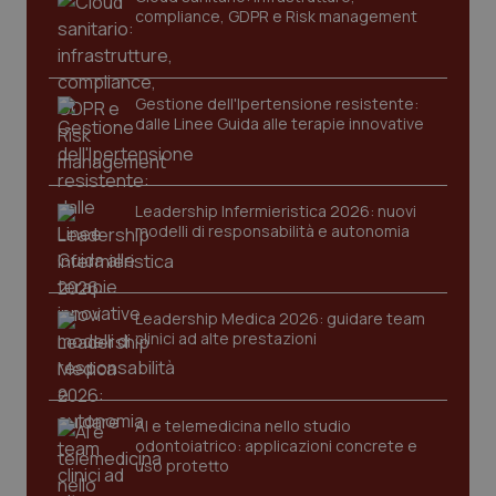
compliance, GDPR e Risk management
Gestione dell'Ipertensione resistente:
dalle Linee Guida alle terapie innovative
Leadership Infermieristica 2026: nuovi
modelli di responsabilità e autonomia
tracking-sites-ironfish-
www.quotidianosanita.it
4
tracking-enable
settim
2 gior
Leadership Medica 2026: guidare team
clinici ad alte prestazioni
tracking-sites-ironfish-
www.quotidianosanita.it
4
session-id
settim
2 gior
AI e telemedicina nello studio
odontoiatrico: applicazioni concrete e
uso protetto
_ga
1 anno
Google LLC