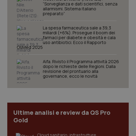
“Sorveglianza e dati scientifici, senza
protette del sito. Il sito web non è in grado di
allarmismi. Sistema italiano
funzionare correttamente senza questi cookie.
preparato”
Nome
Fornitore
/
Dominio
Scaden
VISITOR_PRIVACY_METADATA
5 mesi
YouTube
La spesa farmaceutica sale a 39,3
settim
.youtube.com
miliardi (+6%). Prosegue il boom dei
farmaci per diabete e obesità e cala
uso antibiotici. Ecco il Rapporto
OsMed 2025
Aifa. Rivisto il Programma attività 2026
dopo le richieste delle Regioni. Dalla
revisione del prontuario alla
governance, ecco le novità
Ultime analisi e review da QS Pro
Gold
CookieScriptConsent
5 mesi
CookieScript
settim
www.quotidianosanita.it
Cloud sanitario: infrastrutture,