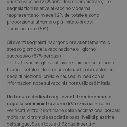
Valle D’Aosta
Oncodermatologia
questo vaccino (27% delle dosi somministrate). Le
segnalazioni relative al vaccino Moderna
rappresentano invece il 2% del totale e sono
Veneto
Oncoematologia
proporzionali al numero più limitato di dosi
somministrate (5%).
Oncologia & Nutrizione
Gli eventi segnalati insorgono prevalentemente lo
Psoriasi & pelle
stesso giorno della vaccinazione o il giorno
successivo (87% dei casi).
Quotidiano Cardiologia
Per tutti i vaccini gli eventi avversi più segnalati sono
febbre, cefalea, dolori muscolari/articolari, dolore in
Quotidiano Chirurgia
sede di iniezione, brividi e nausea, in linea con le
informazioni note sui vaccini finora utilizzati in Italia.
Quotidiano Oncologia
Un focus è dedicato agli eventi tromboembolici
dopo la somministrazione di Vaxzevria
. Si sono
Quotidiano Pediatria
verificati, entro 2 settimane dalla vaccinazione, dei casi
molto rari di trombi associati a bassi livelli di piastrine
Rene & patologie urogenitali
nel sangue. Su un totale di 62 casi inseriti in