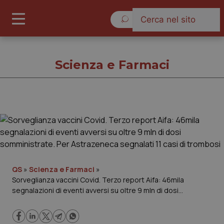
Lunedì 10 Agosto 2026
Scienza e Farmaci
Scienza e Farmaci
Cronache
Governo e Parlamento
QS
»
Scienza e Farmaci
»
Sorveglianza vaccini Covid. Terzo report Aifa: 46mila
segnalazioni di eventi avversi su oltre 9 mln di dosi
Regioni e Asl
somministrate. Per Astrazeneca segnalati 11 casi di
trombosi
Lavoro e Professioni