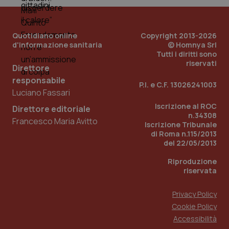
Quotidiano online
Copyright 2013-2026
d'informazione sanitaria
© Homnya Srl
Tutti i diritti sono
riservati
Direttore
responsabile
Fornitore
/
P.I. e C.F. 13026241003
Nome
Scadenza
Descrizion
Dominio
Luciano Fassari
Nome
Fornitore
/
Dominio
Scadenza
Des
_ga_0VMQEQKQ1N
.quotidianosanita.it
1 anno 1
Questo
Iscrizione al ROC
Direttore editoriale
mese
cookie
VISITOR_INFO1_LIVE
5 mesi 4
Que
Google LLC
n.34308
viene
Francesco Maria Avitto
settimane
imp
.youtube.com
Iscrizione Tribunale
utilizzato
You
di Roma n.115/2013
da Google
ten
Analytics
pre
del 22/05/2013
per
del
mantener
vid
Riproduzione
lo stato
inco
della
riservata
può
sessione.
det
vis
web
Privacy Policy
uti
Cookie Policy
nuo
ver
Accessibilità
dell
You