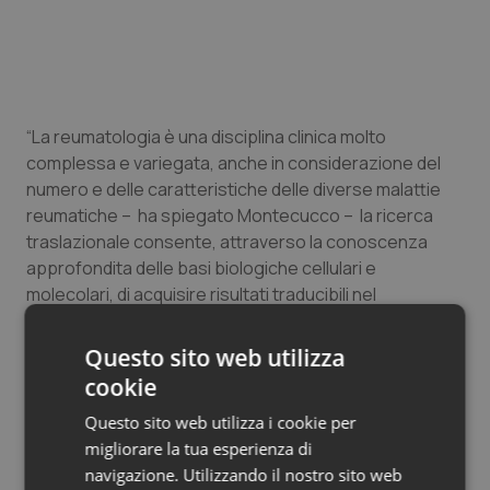
Salute orale & impianti
Sangue & coagulazione
“La reumatologia è una disciplina clinica molto
Tiroide
complessa e variegata, anche in considerazione del
numero e delle caratteristiche delle diverse malattie
Tumore al seno
reumatiche – ha spiegato Montecucco – la ricerca
traslazionale consente, attraverso la conoscenza
Tumore ovarico
approfondita delle basi biologiche cellulari e
molecolari, di acquisire risultati traducibili nel
Tumori del Polmone & Testa Collo
miglioramento della diagnosi e della terapia di queste
malattie, in particolare per quanto concerne una
Questo sito web utilizza
Tumori gastrointestinali
sempre maggiore personalizzazione delle cure”.
cookie
Ulcera & Reflusso
Questo sito web utilizza i cookie per
migliorare la tua esperienza di
navigazione. Utilizzando il nostro sito web
Vaccini