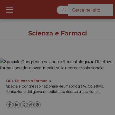
Venerdì 7 Agosto 2026
Scienza e Farmaci
Scienza e Farmaci
Cronache
QS
»
Scienza e Farmaci
»
Speciale Congresso nazionale Reumatologia/4. Obiettivo,
Governo e Parlamento
formazione dei giovani medici sulla ricerca traslazionale
Regioni e Asl
Lavoro e Professioni