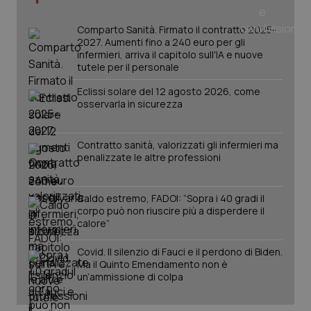
Comparto Sanità. Firmato il contratto 2025-
2027. Aumenti fino a 240 euro per gli
PHPSESSID
Sessio
PHP.net
infermieri, arriva il capitolo sull'IA e nuove
www.quotidianosanita.it
tutele per il personale
Eclissi solare del 12 agosto 2026, come
osservarla in sicurezza
Contratto sanità, valorizzati gli infermieri ma
penalizzate le altre professioni
Caldo estremo, FADOI: “Sopra i 40 gradi il
corpo può non riuscire più a disperdere il
calore”
Covid. Il silenzio di Fauci e il perdono di Biden.
Ma il Quinto Emendamento non è
un’ammissione di colpa
_ga_KM60CM4NPH
.quotidianosanita.it
1 anno