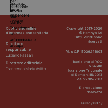
mes
Quotidiano online
Copyright 2013-2026
d'informazione sanitaria
© Homnya Srl
Tutti i diritti sono
riservati
Direttore
Fornitore
/
Nome
Scadenza
Descrizion
Dominio
responsabile
P.I. e C.F. 13026241003
Nome
Fornitore
/
Dominio
Scadenza
Des
Luciano Fassari
_ga_0VMQEQKQ1N
.quotidianosanita.it
1 anno 1
Questo
mese
cookie
VISITOR_INFO1_LIVE
5 mesi 4
Que
Google LLC
Iscrizione al ROC
viene
Direttore editoriale
settimane
imp
.youtube.com
utilizzato
n.34308
You
Francesco Maria Avitto
da Google
ten
Iscrizione Tribunale
Analytics
pre
di Roma n.115/2013
per
del
del 22/05/2013
mantener
vid
lo stato
inco
della
può
Riproduzione
sessione.
det
riservata
vis
web
uti
Privacy Policy
nuo
ver