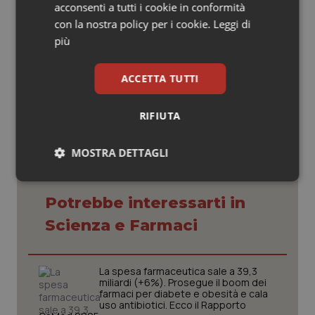
acconsenti a tutti i cookie in conformità
Montecucco (FIRA): “Ricerca scientifica punto
di forza della reumatologia italiana”
con la nostra policy per i cookie.
Leggi di
più
25 Novembre 2016
ACCETTA TUTTI
© Riproduzione riservata
RIFIUTA
MOSTRA DETTAGLI
Necessari
Statistici
Marketing
Potrebbe interessarti in
Scienza e Farmaci
La spesa farmaceutica sale a 39,3
miliardi (+6%). Prosegue il boom dei
Necessari
Statistici
Marketing
farmaci per diabete e obesità e cala
uso antibiotici. Ecco il Rapporto
I cookie necessari contribuiscono a rendere fruibile il