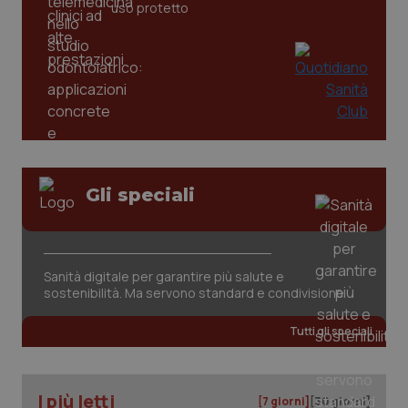
uso protetto
_ga
1 anno
Google LLC
mes
.quotidianosanita.it
Gli speciali
Sanità digitale per garantire più salute e
sostenibilità. Ma servono standard e condivisione
Tutti gli speciali
I più letti
[7 giorni]
[30 giorni]