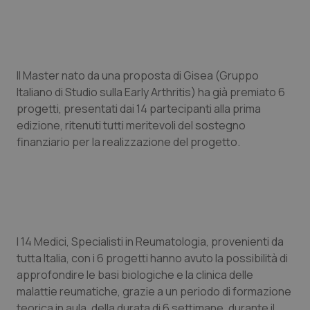
Piemonte
HIV
Provincia Autonoma di Bolzano
Infezioni & Febbre
Il Master nato da una proposta di Gisea (Gruppo
Italiano di Studio sulla Early Arthritis) ha già premiato 6
Provincia Autonoma di Trento
Ipertensione & Scompenso
progetti, presentati dai 14 partecipanti alla prima
edizione, ritenuti tutti meritevoli del sostegno
Puglia
Malattie rare
finanziario per la realizzazione del progetto.
Sardegna
Malattia di Crohn & Rettocolite Ulcerosa
Sicilia
Neuroscienze & patologie neurodegenerative
Toscana
Obesità
I 14 Medici, Specialisti in Reumatologia, provenienti da
tutta Italia, con i 6 progetti hanno avuto la possibilità di
approfondire le basi biologiche e la clinica delle
Umbria
Oftalmologia
malattie reumatiche, grazie a un periodo di formazione
teorica in aula, della durata di 6 settimane, durante il