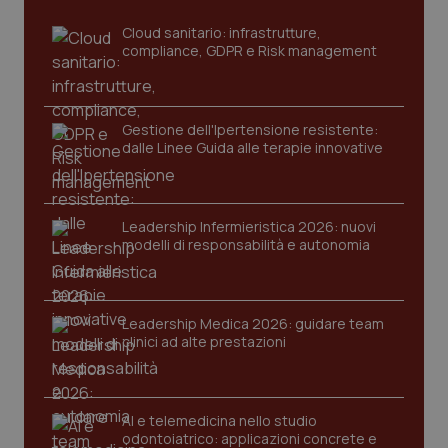
settim
www.quotidianosanita.it
Cloud sanitario: infrastrutture,
compliance, GDPR e Risk management
Gestione dell'Ipertensione resistente:
dalle Linee Guida alle terapie innovative
Leadership Infermieristica 2026: nuovi
tracking-sites-ironfish-
www.quotidianosanita.it
4
modelli di responsabilità e autonomia
tracking-enable
settim
2 gior
Leadership Medica 2026: guidare team
clinici ad alte prestazioni
tracking-sites-ironfish-
www.quotidianosanita.it
4
session-id
settim
2 gior
AI e telemedicina nello studio
odontoiatrico: applicazioni concrete e