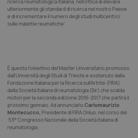
ricerca reumatologica italiana, nell’ottica di elevare
Calabria
Asma & BPCO
ulteriormente gli standard di ricerca nel nostro Paese
e di incrementare il numero degli studi multicentrici
Campania
Car-T
sulle malattie reumatiche”.
Emilia-Romagna
Colesterolo & coronaropatie
Friuli Venezia Giulia
Dermatite Atopica
È questo l’obiettivo del Master Universitario promosso
Lazio
Diabete & glucometri
dall’Università degli Studi di Trieste e sostenuto dalla
Fondazione Italiana per la Ricerca sull’Artrite (FIRA)
Liguria
Disturbi dell’umore
della Società Italiana di reumatologia (Sir) che scalda
motori per la seconda edizione 2016-2017 che partirà il
Lombardia
Dolore
prossimo gennaio. Ad annunciarlo
Carlomaurizio
Montecucco,
Presidente di FIRA Onlus, nel corso del
Marche
Donna & Salute
53° Congresso Nazionale della Società italiana di
reumatologia,
Molise
Epatiti