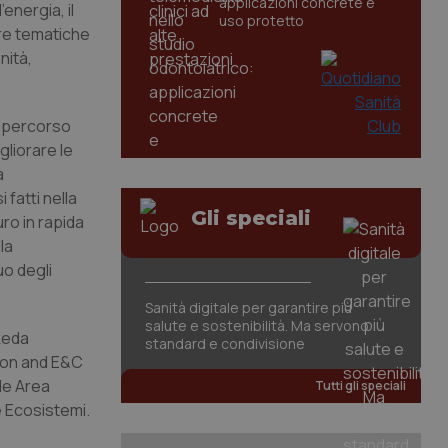
applicazioni concrete e
energia, il
uso protetto
ltre tematiche
nità,
n percorso
gliorare le
a
 fatti nella
Gli speciali
ro in rapida
la
uo degli
Sanità digitale per garantire più
salute e sostenibilità. Ma servono
keda
standard e condivisione
ion and E&C
le Area
Tutti gli speciali
e Ecosistemi.