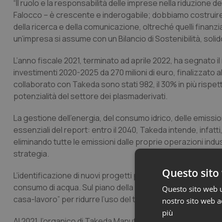
“Il ruolo e la responsabilità delle imprese nella riduzione de
Falocco – è crescente e inderogabile; dobbiamo costruire 
della ricerca e della comunicazione, oltreché quelli finanzia
un’impresa si assume con un Bilancio di Sostenibilità, solido
L’anno fiscale 2021, terminato ad aprile 2022, ha segnato 
investimenti 2020-2025 da 270 milioni di euro, finalizzato al
collaborato con Takeda sono stati 982, il 30% in più rispet
potenzialità del settore dei plasmaderivati.
La gestione dell’energia, del consumo idrico, delle emissioni
essenziali del report: entro il 2040, Takeda intende, infat
eliminando tutte le emissioni dalle proprie operazioni indust
strategia.
Questo sito 
L’identificazione di nuovi progetti per l’ottimizzazione dell
consumo di acqua. Sul piano della mobilità alternativa, in
Questo sito web ut
casa-lavoro” per ridurre l’uso del trasporto individuale pr
nostro sito web ac
più
Al 2021, l’organico di Takeda Manufacturing Italia S.p.A. (s