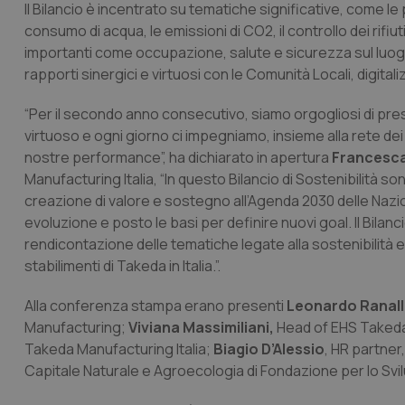
Il Bilancio è incentrato su tematiche significative, come le 
consumo di acqua, le emissioni di CO2, il controllo dei rifiu
importanti come occupazione, salute e sicurezza sul luogo 
rapporti sinergici e virtuosi con le Comunità Locali, digital
“Per il secondo anno consecutivo, siamo orgogliosi di pres
virtuoso e ogni giorno ci impegniamo, insieme alla rete dei 
nostre performance”, ha dichiarato in apertura
Francesca
Manufacturing Italia, “In questo Bilancio di Sostenibilità s
creazione di valore e sostegno all’Agenda 2030 delle Nazion
evoluzione e posto le basi per definire nuovi goal. Il Bilan
rendicontazione delle tematiche legate alla sostenibilità 
stabilimenti di Takeda in Italia.”.
Alla conferenza stampa erano presenti
Leonardo Ranall
Manufacturing;
Viviana Massimiliani,
Head of EHS Takeda 
Takeda Manufacturing Italia;
Biagio D’Alessio
, HR partner
Capitale Naturale e Agroecologia di Fondazione per lo Svi