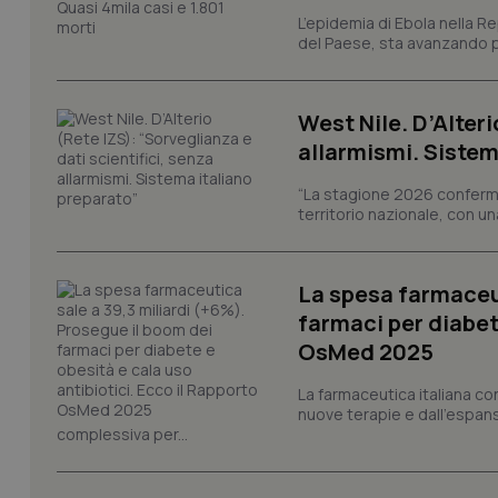
L’epidemia di Ebola nella R
del Paese, sta avanzando pi
tracking-sites-ironf
tracking-enable
West Nile. D’Alteri
allarmismi. Sistem
tracking-sites-ironf
session-id
“La stagione 2026 conferma
territorio nazionale, con un
_ga
La spesa farmaceut
farmaci per diabete
OsMed 2025
PHPSESSID
La farmaceutica italiana co
nuove terapie e dall'espan
complessiva per...