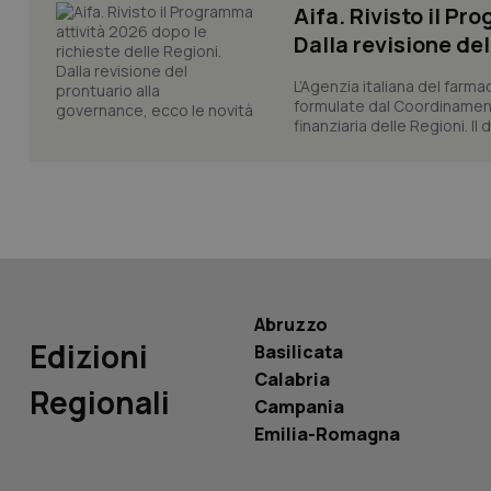
Aifa. Rivisto il Pr
_ga_KM60CM4NPH
Dalla revisione de
L’Agenzia italiana del farma
formulate dal Coordinamen
Nome
finanziaria delle Regioni. Il
Nome
VISITOR_INFO1_LIV
_ga_0VMQEQKQ1N
__Secure-YNID
Abruzzo
YSC
Edizioni
Basilicata
Calabria
__Secure-
Regionali
ROLLOUT_TOKEN
Campania
Emilia-Romagna
tracking-sites-
ironfish-tracking-
named-enable