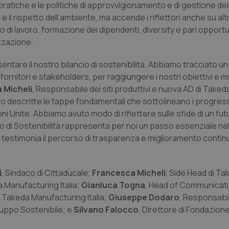
pratiche e le politiche di approvvigionamento e di gestione dell’
ti e il rispetto dell’ambiente, ma accende i riflettori anche su a
di lavoro, formazione dei dipendenti, diversity e pari opportu
izzazione.
entare il nostro bilancio di sostenibilità. Abbiamo tracciato u
fornitori e stakeholders, per raggiungere i nostri obiettivi e mi
 Micheli
, Responsabile dei siti produttivi e nuova AD di Taked
ono descritte le tappe fondamentali che sottolineano i progressi
i Unite. Abbiamo avuto modo di riflettere sulle sfide di un futu
cio di Sostenibilità rappresenta per noi un passo essenziale nel
e testimonia il percorso di trasparenza e miglioramento contin
i
, Sindaco di Cittaducale;
Francesca Micheli
, Side Head di Ta
Manufacturing Italia;
Gianluca Togna
, Head of Communicat
, Takeda Manufacturing Italia;
Giuseppe Dodaro
, Responsabi
luppo Sostenibile; e
Silvano Falocco
, Direttore di Fondazion