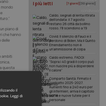
ilvano
I più letti
[7 giorni]
[30 giorni]
el mondo
he
Caldo, segnali di lenta ritirata
turo.”
dell'ondata: il 7 agosto
restano 26 città da bollino
rosso, l'8 scendono a 19
un piano di
ori che hanno
Covid. Il silenzio di Fauci e il
 delle
perdono di Biden. Ma il Quinto
Emendamento non è
un’ammissione di colpa
o ambiti
Caldo estremo, FADOI:
bonica,
“Sopra i 40 gradi il corpo può
non riuscire più a disperdere
 a questa
il calore”
Comparto Sanità. Firmato il
contratto 2025-2027.
 anche il
Aumenti fino a 240 euro per
 Spostamenti
ilizzando il
gli infermieri, arriva il capitolo
.
sull'IA e nuove tutele per il
cookie.
Leggi di
personale
rispetto al