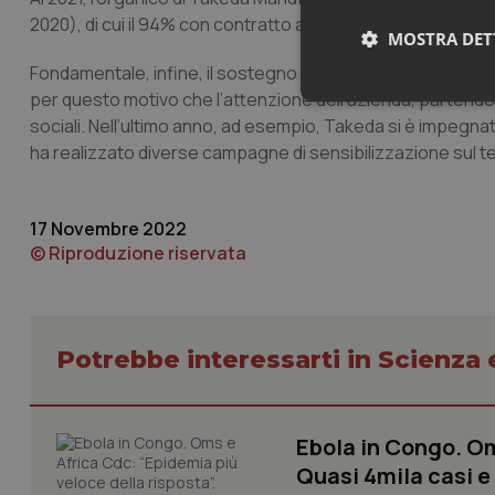
2020), di cui il 94% con contratto a tempo indeterminato. U
MOSTRA DET
Fondamentale, infine, il sostegno al territorio. Takeda ha u
per questo motivo che l’attenzione dell’azienda, partendo d
Neces
sociali. Nell’ultimo anno, ad esempio, Takeda si è impegna
ha realizzato diverse campagne di sensibilizzazione sul t
17 Novembre 2022
© Riproduzione riservata
I cookie necessari con
e l'accesso alle aree 
Nome
Potrebbe interessarti in Scienza
VISITOR_PRIVACY_
Ebola in Congo. Om
Quasi 4mila casi e
CookieScriptConse