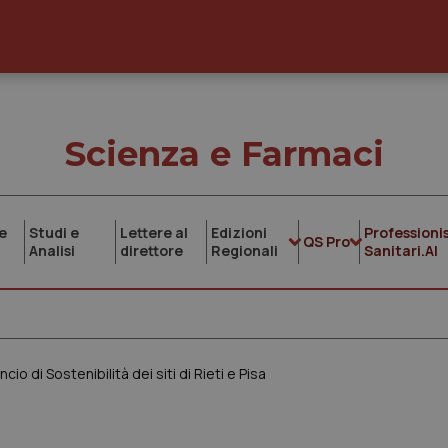
Scienza e Farmaci
e
Studi e
Lettere al
Edizioni
Professionis
QS Pro
Analisi
direttore
Regionali
Sanitari.AI
io di Sostenibilità dei siti di Rieti e Pisa