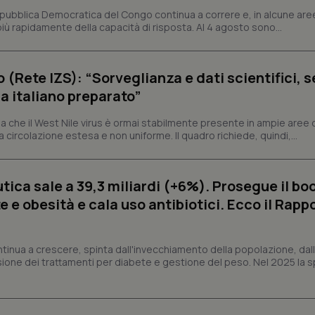
settimane
Script.com per ricordare le pref
www.quotidianosanita.it
epubblica Democratica del Congo continua a correre e, in alcune aree
sui cookie dei visitatori. È neces
ù rapidamente della capacità di risposta. Al 4 agosto sono...
dei cookie di Cookie-Script.com 
correttamente.
ish-
www.quotidianosanita.it
4
Questo cookie è impostato dall'a
settimane
abilitare il sistema di tracking a
o (Rete IZS): “Sorveglianza e dati scientifici, 
2 giorni
a italiano preparato”
ish-
www.quotidianosanita.it
4
Questo cookie è impostato dall'a
settimane
assegnare un identificatore generi
2 giorni
 che il West Nile virus è ormai stabilmente presente in ampie aree 
a circolazione estesa e non uniforme. Il quadro richiede, quindi,...
1 anno 1
Questo nome di cookie è associa
Google LLC
mese
Universal Analytics, che è un a
.quotidianosanita.it
significativo del servizio di ana
utilizzato da Google. Questo cook
per distinguere utenti unici as
ica sale a 39,3 miliardi (+6%). Prosegue il bo
generato in modo casuale come i
cliente. È incluso in ogni richiest
 e obesità e cala uso antibiotici. Ecco il Rapp
sito e utilizzato per calcolare i dat
sessioni e campagne per i rapporti 
Sessione
Cookie generato da applicazioni 
PHP.net
ntinua a crescere, spinta dall'invecchiamento della popolazione, dall'
linguaggio PHP. Si tratta di un id
www.quotidianosanita.it
generico utilizzato per mantenere 
sione dei trattamenti per diabete e gestione del peso. Nel 2025 la 
sessione utente. Normalmente 
generato in modo casuale, il mod
utilizzato può essere specifico pe
buon esempio è mantenere uno s
un utente tra le pagine.