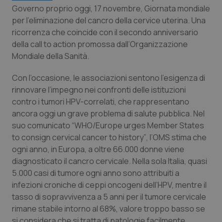
Governo proprio oggi, 17 novembre, Giornata mondiale
Piemonte
HIV
per l’eliminazione del cancro della cervice uterina. Una
ricorrenza che coincide con il secondo anniversario
Provincia Autonoma di Bolzano
Infezioni & Febbre
della
call to action
promossa dall’Organizzazione
Mondiale della Sanità.
Provincia Autonoma di Trento
Ipertensione & Scompenso
Con l’occasione, le associazioni sentono l’esigenza di
rinnovare l’impegno nei confronti delle istituzioni
Puglia
Malattie rare
contro i tumori HPV-correlati, che rappresentano
ancora oggi un grave problema di salute pubblica. Nel
Sardegna
Malattia di Crohn & Rettocolite Ulcerosa
suo comunicato “
WHO/Europe urges Member States
to consign cervical cancer to history”
, l’OMS stima che
Sicilia
Neuroscienze & patologie neurodegenerative
ogni anno, in Europa, a oltre 66.000 donne viene
diagnosticato il cancro cervicale. Nella sola Italia, quasi
Toscana
Obesità
5.000 casi di tumore ogni anno sono attribuiti a
infezioni croniche di ceppi oncogeni dell’HPV, mentre il
tasso di sopravvivenza a 5 anni per il tumore cervicale
Umbria
Oftalmologia
rimane stabile intorno al 68%, valore troppo basso se
si considera che si tratta di patologie facilmente