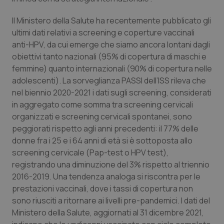
Salute orale & impianti
Il Ministero della Salute ha recentemente pubblicato gli
ultimi dati relativi a screening e coperture vaccinali
Sangue & coagulazione
anti-HPV, da cui emerge che siamo ancora lontani dagli
obiettivi tanto nazionali (95% di copertura di maschi e
Tiroide
femmine) quanto internazionali (90% di copertura nelle
adolescenti). La sorveglianza PASSI dell’ISS rileva che
Tumore al seno
nel biennio 2020-2021 i dati sugli screening, considerati
in aggregato come somma tra screening cervicali
Tumore ovarico
organizzati e screening cervicali spontanei, sono
peggiorati rispetto agli anni precedenti: il 77% delle
donne fra i 25 e i 64 anni di età si è sottoposta allo
Tumori del Polmone & Testa Collo
screening cervicale (Pap-test o HPV test),
registrando una diminuzione del 3% rispetto al triennio
Tumori gastrointestinali
2016-2019. Una tendenza analoga si riscontra per le
prestazioni vaccinali, dove i tassi di copertura non
Ulcera & Reflusso
sono riusciti a ritornare ai livelli pre-pandemici. I dati del
Ministero della Salute, aggiornati al 31 dicembre 2021,
Vaccini