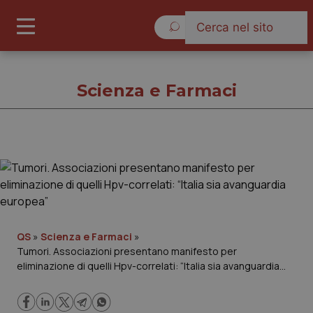
Sabato 8 Agosto 2026
Scienza e Farmaci
Scienza e Farmaci
Cronache
Governo e Parlamento
QS
»
Scienza e Farmaci
»
Tumori. Associazioni presentano manifesto per
eliminazione di quelli Hpv-correlati: “Italia sia avanguardia
Regioni e Asl
europea”
Lavoro e Professioni