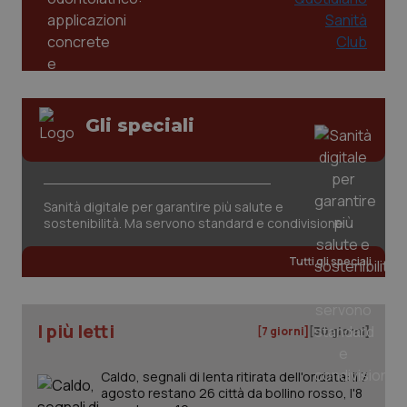
Gli speciali
Sanità digitale per garantire più salute e
sostenibilità. Ma servono standard e condivisione
PHPSESSID
Sessio
PHP.net
www.quotidianosanita.it
Tutti gli speciali
I più letti
[7 giorni]
[30 giorni]
Caldo, segnali di lenta ritirata dell'ondata: il 7
agosto restano 26 città da bollino rosso, l'8