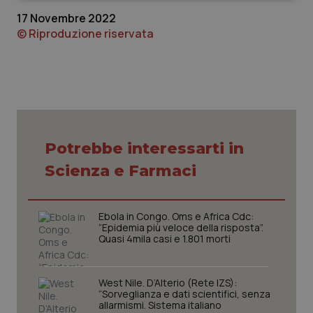
17 Novembre 2022
© Riproduzione riservata
Necessari
Statistici
Marketing
I cookie necessari contribuiscono a rendere fruibile il
sito web abilitandone funzionalità di base quali la
Potrebbe interessarti in
navigazione sulle pagine e l'accesso alle aree
protette del sito. Il sito web non è in grado di
Scienza e Farmaci
funzionare correttamente senza questi cookie.
Nome
Fornitore
/
Dominio
Scaden
VISITOR_PRIVACY_METADATA
5 mesi
YouTube
Ebola in Congo. Oms e Africa Cdc:
settim
.youtube.com
“Epidemia più veloce della risposta”.
Quasi 4mila casi e 1.801 morti
West Nile. D’Alterio (Rete IZS):
“Sorveglianza e dati scientifici, senza
allarmismi. Sistema italiano