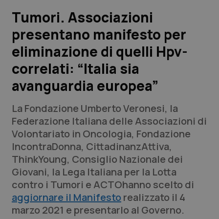
Tumori. Associazioni
Scienza e Farmaci
presentano manifesto per
eliminazione di quelli Hpv-
Studi e Analisi
correlati: “Italia sia
Lettere al direttore
avanguardia europea”
Edizioni Regionali
La Fondazione Umberto Veronesi, la
Federazione Italiana delle Associazioni di
QS Pro
Volontariato in Oncologia, Fondazione
IncontraDonna, CittadinanzAttiva,
Professionisti Sanitari.AI
ThinkYoung, Consiglio Nazionale dei
Giovani, la Lega Italiana per la Lotta
Abruzzo
QS Pro Gold
contro i Tumori e ACTOhanno scelto di
aggiornare il Manifesto
realizzato il 4
QS Club
Newsletter
Basilicata
Artrite & artrosi
marzo 2021 e presentarlo al Governo.