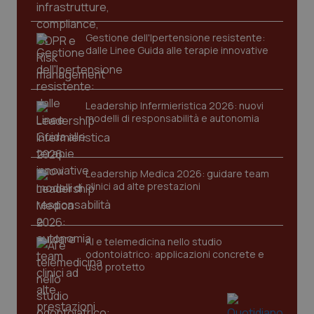
2 gior
Gestione dell'Ipertensione resistente:
dalle Linee Guida alle terapie innovative
tracking-sites-ironfish-
www.quotidianosanita.it
4
session-id
settim
2 gior
Leadership Infermieristica 2026: nuovi
modelli di responsabilità e autonomia
_ga
1 anno
Google LLC
mes
.quotidianosanita.it
Leadership Medica 2026: guidare team
clinici ad alte prestazioni
AI e telemedicina nello studio
odontoiatrico: applicazioni concrete e
uso protetto