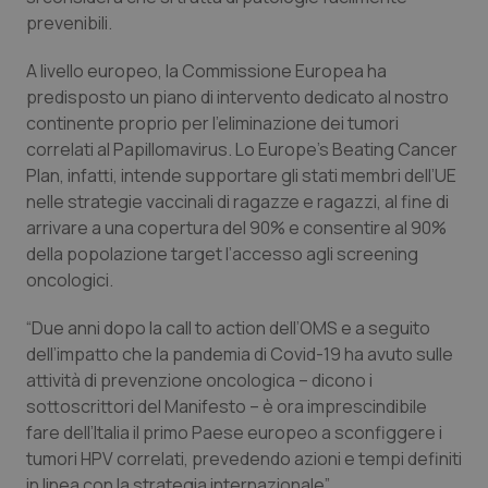
Valle D’Aosta
Oncodermatologia
prevenibili.
Veneto
Oncoematologia
A livello europeo, la Commissione Europea ha
predisposto un piano di intervento dedicato al nostro
Oncologia & Nutrizione
continente proprio per l’eliminazione dei tumori
correlati al Papillomavirus. Lo
Europe’s Beating Cancer
Psoriasi & pelle
Plan
, infatti, intende supportare gli stati membri dell’UE
nelle strategie vaccinali di ragazze e ragazzi, al fine di
arrivare a una copertura del 90% e consentire al 90%
Quotidiano Cardiologia
della popolazione target l’accesso agli screening
oncologici.
Quotidiano Chirurgia
“Due anni dopo la
call to action
dell’OMS e a seguito
Quotidiano Oncologia
dell’impatto che la pandemia di Covid-19 ha avuto sulle
attività di prevenzione oncologica – dicono i
Quotidiano Pediatria
sottoscrittori del Manifesto – è ora imprescindibile
fare dell’Italia il primo Paese europeo a sconfiggere i
Rene & patologie urogenitali
tumori HPV correlati, prevedendo azioni e tempi definiti
in linea con la strategia internazionale”.