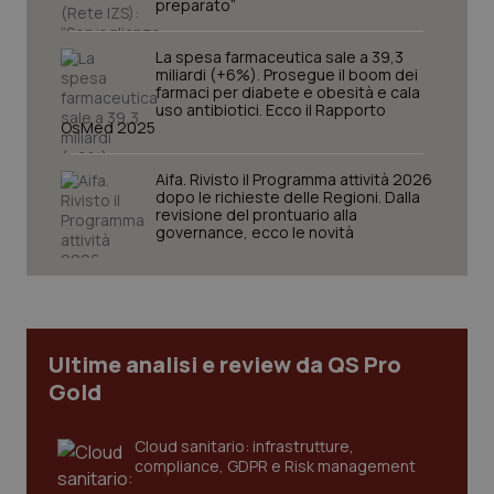
preparato”
La spesa farmaceutica sale a 39,3
miliardi (+6%). Prosegue il boom dei
farmaci per diabete e obesità e cala
uso antibiotici. Ecco il Rapporto
OsMed 2025
Aifa. Rivisto il Programma attività 2026
CookieScriptConsent
5 mesi
CookieScript
dopo le richieste delle Regioni. Dalla
settim
www.quotidianosanita.it
revisione del prontuario alla
governance, ecco le novità
Ultime analisi e review da QS Pro
Gold
Cloud sanitario: infrastrutture,
compliance, GDPR e Risk management
tracking-sites-ironfish-
www.quotidianosanita.it
4
tracking-enable
settim