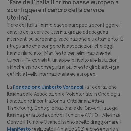
“Fare dell’Italia il primo paese europeo a
Calabria
Asma & BPCO
sconfiggere il cancro della cervice
uterina".
Campania
Car-T
“Fare dell’Italia il primo paese europeo a sconfiggere il
cancro della cervice uterina, grazie ad adeguati
Emilia-Romagna
Colesterolo & coronaropatie
interventi su screening, vaccinazione e trattamento”. È
il traguardo che pongono le associazioni che oggi
Friuli Venezia Giulia
Dermatite Atopica
hanno rilanciato il Manifesto per l’eliminazione dei
tumori HPV-correlati, un appello rivolto alle Istituzioni
Lazio
Diabete & glucometri
affinché siano conseguiti al più presto gli obiettivi già
definiti a livello internazionale ed europeo.
Liguria
Disturbi dell’umore
La
Fondazione Umberto Veronesi
, la Federazione
Italiana delle Associazioni di Volontariato in Oncologia,
Lombardia
Dolore
Fondazione IncontraDonna, CittadinanzAttiva,
ThinkYoung, Consiglio Nazionale dei Giovani, la Lega
Marche
Donna & Salute
Italiana per la Lotta contro i Tumori e ACTO – Alleanza
Contro il Tumore Ovarico hanno scelto di aggiornare il
Molise
Epatiti
Manifesto
realizzato il 4 marzo 2021 e presentarlo al