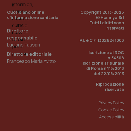
utilizzato
You
da Google
ten
Analytics
pre
Quotidiano online
Copyright 2013-2026
per
del
d'informazione sanitaria
© Homnya Srl
mantener
vid
Tutti i diritti sono
lo stato
inco
della
riservati
può
Direttore
sessione.
det
vis
responsabile
P.I. e C.F. 13026241003
web
Luciano Fassari
uti
nuo
Iscrizione al ROC
ver
Direttore editoriale
dell
n.34308
Francesco Maria Avitto
You
Iscrizione Tribunale
di Roma n.115/2013
__Secure-YNID
.youtube.com
5 mesi 4
Que
del 22/05/2013
settimane
imp
You
ten
Riproduzione
pre
riservata
del
vid
inco
può
Privacy Policy
det
Cookie Policy
vis
web
Accessibilità
uti
nuo
ver
dell