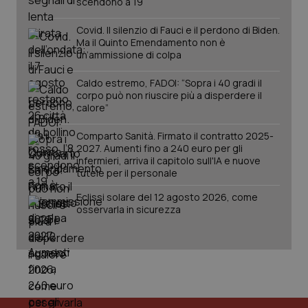
scendono a 19
Covid. Il silenzio di Fauci e il perdono di Biden.
Ma il Quinto Emendamento non è
un’ammissione di colpa
Caldo estremo, FADOI: “Sopra i 40 gradi il
corpo può non riuscire più a disperdere il
calore”
_ga_KM60CM4NPH
.quotidianosanita.it
1 anno
mes
Comparto Sanità. Firmato il contratto 2025-
2027. Aumenti fino a 240 euro per gli
infermieri, arriva il capitolo sull'IA e nuove
tutele per il personale
Eclissi solare del 12 agosto 2026, come
osservarla in sicurezza
Fornitore
/
Nome
Scadenza
Descrizion
Dominio
Nome
Fornitore
/
Dominio
Scadenza
Des
_ga_0VMQEQKQ1N
.quotidianosanita.it
1 anno 1
Questo
mese
cookie
VISITOR_INFO1_LIVE
5 mesi 4
Que
Google LLC
viene
settimane
imp
.youtube.com