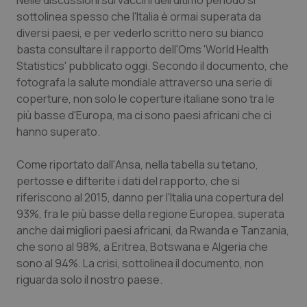
Nelle discussioni sui vaccini dell'ultimo periodo si
Calabria
Asma & BPCO
sottolinea spesso che l'Italia è ormai superata da
diversi paesi, e per vederlo scritto nero su bianco
Campania
Car-T
basta consultare il rapporto dell'Oms 'World Health
Statistics' pubblicato oggi. Secondo il documento, che
Emilia-Romagna
Colesterolo & coronaropatie
fotografa la salute mondiale attraverso una serie di
coperture, non solo le coperture italiane sono tra le
più basse d'Europa, ma ci sono paesi africani che ci
Friuli Venezia Giulia
Dermatite Atopica
hanno superato.
Lazio
Diabete & glucometri
Come riportato dall'
Ansa
, nella tabella su tetano,
pertosse e difterite i dati del rapporto, che si
Liguria
Disturbi dell’umore
riferiscono al 2015, danno per l'Italia una copertura del
93%, fra le più basse della regione Europea, superata
Lombardia
Dolore
anche dai migliori paesi africani, da Rwanda e Tanzania,
che sono al 98%, a Eritrea, Botswana e Algeria che
Marche
Donna & Salute
sono al 94%. La crisi, sottolinea il documento, non
riguarda solo il nostro paese.
Molise
Epatiti