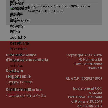
Eclissi solare del 12 agosto 2026, come
osservarla in sicurezza
Quotidiano online
Copyright 2013-2026
d'informazione sanitaria
© Homnya Srl
Tutti i diritti sono
_ga_KM60CM4NPH
.quotidianosanita.it
1 anno
riservati
mes
Direttore
responsabile
P.I. e C.F. 13026241003
Luciano Fassari
Iscrizione al ROC
Direttore editoriale
n.34308
Francesco Maria Avitto
Iscrizione Tribunale
di Roma n.115/2013
del 22/05/2013