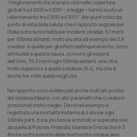
"I miglioramenti che si erano visti nelle coperture
globali tra il 2000 e il 2010 – si legge – hanno avuto un
Piemonte
HIV
rallentamento tra il 2010 e il 2015". Altri punti critici dal
punto di vista della salute che il rapporto segnala per
Provincia Autonoma di Bolzano
Infezioni & Febbre
l'Italia sono la mortalità per incidenti stradali, 6,1 morti
per 100mila abitanti, molto più alta ad esempio dei 2,8
Provincia Autonoma di Trento
Ipertensione & Scompenso
svedesi, e quella per gli effetti dell'inquinamento. Sono
attribuibili a questa causa, scrivono gli esperti
Puglia
Malattie rare
dell'Oms, 35,2 morti ogni 100mila abitanti, una cifra
molto superiore a quella svedese (0,4), ma che è
Sardegna
Malattia di Crohn & Rettocolite Ulcerosa
anche tre volte quella negli Usa.
Sicilia
Neuroscienze & patologie neurodegenerative
Nel rapporto sono evidenziati anche molti lati positivi
del sistema italiano, con altri parametri che ci vedono
posizionati molto meglio. Da noi ad esempio è
Toscana
Obesità
registrata una mortalità materna di 4 donne ogni
100mila parti, tra le più basse al mondo e superata solo
Umbria
Oftalmologia
da quella di Polonia, Finlandia, Islanda e Grecia che è 3.
Anche sotto il profilo delle morti sotto i cinque anni