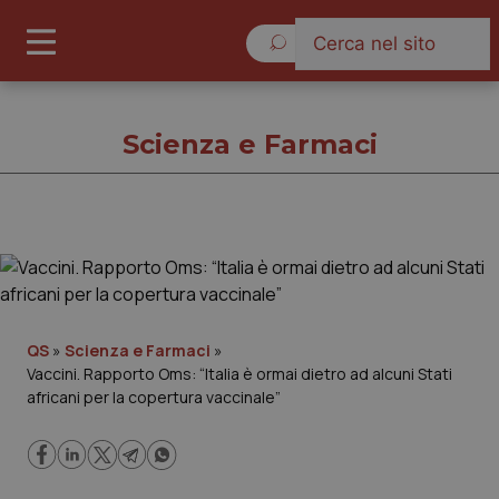
Venerdì 7 Agosto 2026
Scienza e Farmaci
Scienza e Farmaci
Cronache
QS
»
Scienza e Farmaci
»
Vaccini. Rapporto Oms: “Italia è ormai dietro ad alcuni Stati
Governo e Parlamento
africani per la copertura vaccinale”
Regioni e Asl
Lavoro e Professioni