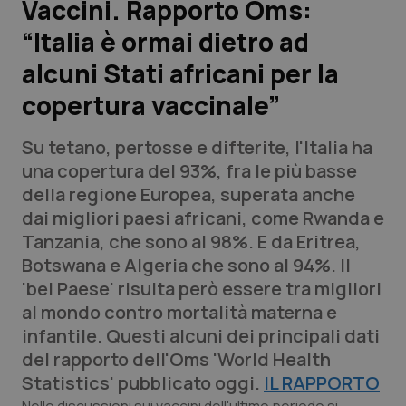
Vaccini. Rapporto Oms:
“Italia è ormai dietro ad
Scienza e Farmaci
alcuni Stati africani per la
Studi e Analisi
copertura vaccinale”
Lettere al direttore
Su tetano, pertosse e difterite, l'Italia ha
una copertura del 93%, fra le più basse
Edizioni Regionali
della regione Europea, superata anche
dai migliori paesi africani, come Rwanda e
QS Pro
Tanzania, che sono al 98%. E da Eritrea,
Botswana e Algeria che sono al 94%. Il
Professionisti Sanitari.AI
'bel Paese' risulta però essere tra migliori
al mondo contro mortalità materna e
Abruzzo
QS Pro Gold
infantile. Questi alcuni dei principali dati
del rapporto dell'Oms 'World Health
QS Club
Newsletter
Basilicata
Artrite & artrosi
Statistics' pubblicato oggi.
IL RAPPORTO