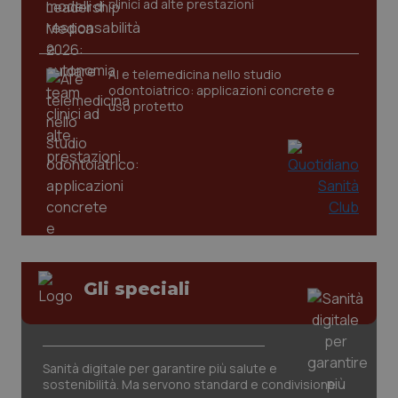
clinici ad alte prestazioni
tracking-sites-ironfish-
www.quotidianosanita.it
4
AI e telemedicina nello studio
tracking-enable
settim
odontoiatrico: applicazioni concrete e
2 gior
uso protetto
tracking-sites-ironfish-
www.quotidianosanita.it
4
session-id
settim
2 gior
_ga
1 anno
Google LLC
mes
.quotidianosanita.it
Gli speciali
Sanità digitale per garantire più salute e
sostenibilità. Ma servono standard e condivisione