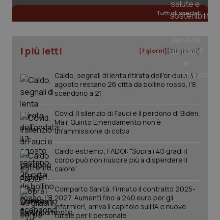
Tutti gli speciali
I più letti
[7 giorni]
[30 giorni]
Caldo, segnali di lenta ritirata dell'ondata: il 7
agosto restano 26 città da bollino rosso, l'8
scendono a 21
Covid. Il silenzio di Fauci e il perdono di Biden.
Ma il Quinto Emendamento non è
un’ammissione di colpa
Caldo estremo, FADOI: “Sopra i 40 gradi il
corpo può non riuscire più a disperdere il
calore”
PHPSESSID
Sessio
PHP.net
www.quotidianosanita.it
Comparto Sanità. Firmato il contratto 2025-
2027. Aumenti fino a 240 euro per gli
infermieri, arriva il capitolo sull'IA e nuove
tutele per il personale