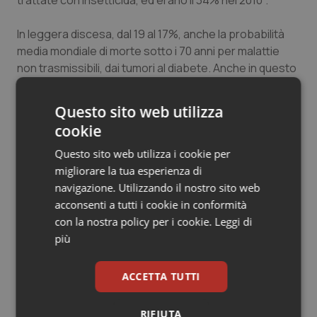
trattate con insetticida, ed erano il 34% nel 2010".
Salute orale & impianti
In leggera discesa, dal 19 al 17%, anche la probabilità
media mondiale di morte sotto i 70 anni per malattie
Sangue & coagulazione
non trasmissibili, dai tumori al diabete. Anche in questo
caso l'Italia fa un'ottima figura, con un dato (9,4%)
Tiroide
nettamente sotto la media.
Questo sito web utilizza
Tumore al seno
cookie
17 Maggio 2017
Questo sito web utilizza i cookie per
Tumore ovarico
© Riproduzione riservata
migliorare la tua esperienza di
navigazione. Utilizzando il nostro sito web
Tumori del Polmone & Testa Collo
acconsenti a tutti i cookie in conformità
con la nostra policy per i cookie.
Leggi di
Tumori gastrointestinali
più
Ulcera & Reflusso
ACCETTA TUTTI
Potrebbe interessarti in
Scienza e Farmaci
Vaccini
RIFIUTA