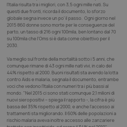
Valle D’Aosta
Oncodermatologia
l'Italia risulta tra i migliori, con 3,5 ogni mille nati. Su
questi due fronti, ricorda il documento, lo sforzo
Veneto
Oncoematologia
globale segna invece un po' il passo. Ogni giorno nel
2015 860 donne sono morte per le conseguenze del
Oncologia & Nutrizione
parto, un tasso di 216 ogni 100mila, ben lontano dal 70
su 100mila che l'Oms si è data come obiettivo per il
Psoriasi & pelle
2030.
Va meglio sul fronte della mortalità sotto i 5 anni, che
Quotidiano Cardiologia
comunque rimane di 43 ogni mille nati vivi, in calo del
44% rispetto al 2000. Buoni risultati sta avendo la lotta
Quotidiano Chirurgia
contro Aids e malaria, segnala il documento, entrambe
voci che vedono l'Italia con numeri tra i più bassi al
Quotidiano Oncologia
mondo. "Nel 2015 ci sono stati comunque 2,1 milioni di
nuovi sieropositivi – spiega il rapporto -, la cifra è più
Quotidiano Pediatria
bassa del 35% rispetto al 2000, e anche l'accesso ai
trattamenti sta migliorando. Il 60% delle popolazioni a
Rene & patologie urogenitali
rischio malaria aveva inoltre accesso alle zanzariere