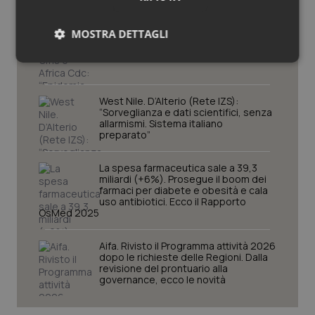
MOSTRA DETTAGLI
Ebola in Congo. Oms e Africa Cdc:
“Epidemia più veloce della risposta”.
Quasi 4mila casi e 1.801 morti
Necessari
Statistici
Marketing
West Nile. D’Alterio (Rete IZS):
“Sorveglianza e dati scientifici, senza
allarmismi. Sistema italiano
preparato”
Necessari
Statistici
Marketing
La spesa farmaceutica sale a 39,3
miliardi (+6%). Prosegue il boom dei
I cookie necessari contribuiscono a rendere fruibile il
farmaci per diabete e obesità e cala
sito web abilitandone funzionalità di base quali la
uso antibiotici. Ecco il Rapporto
OsMed 2025
navigazione sulle pagine e l'accesso alle aree
protette del sito. Il sito web non è in grado di
funzionare correttamente senza questi cookie.
Aifa. Rivisto il Programma attività 2026
Nome
Fornitore
/
Dominio
Scaden
dopo le richieste delle Regioni. Dalla
revisione del prontuario alla
VISITOR_PRIVACY_METADATA
5 mesi
YouTube
governance, ecco le novità
settim
.youtube.com