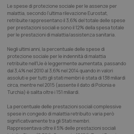
Le spese di protezione sociale per le assenze per
Piemonte
HIV
malattia, secondo l’ultima rilevazione Eurostat,
retribuite rappresentano il 3,6% del totale delle spese
Provincia Autonoma di Bolzano
Infezioni & Febbre
per prestazioni sociali e sono il 12% della spesa totale
per le prestazioni di malattia/assistenza sanitaria.
Provincia Autonoma di Trento
Ipertensione & Scompenso
Negli ultimi anni, la percentuale delle spese di
protezione sociale per le indennità di malattia
Puglia
Malattie rare
retribuite nell'Ue è leggermente aumentata, passando
dal 3,4% nel 2010 al 3,6% nel 2014 quando in valori
Sardegna
Malattia di Crohn & Rettocolite Ulcerosa
assoluti e per tutti gli stati membri è stata di 138 miliardi
circa, mentre nel 2015 (assente il dato di Polonia e
Sicilia
Neuroscienze & patologie neurodegenerative
Turchia) è salita oltre i 151 miliardi.
Toscana
Obesità
La percentuale delle prestazioni sociali complessive
spese in congedo di malattia retribuito varia però
Umbria
Oftalmologia
significativamente tra gli Stati membri.
Rappresentava oltre il 5% delle prestazioni sociali