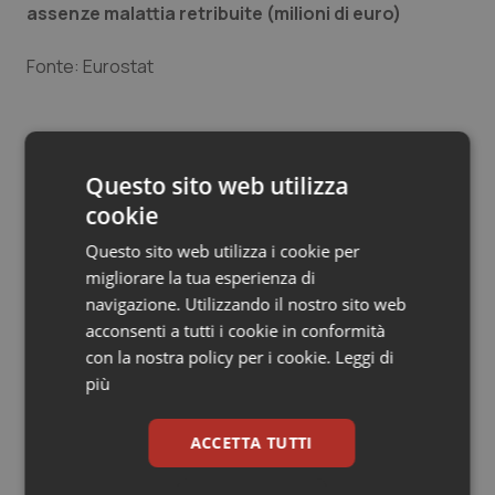
assenze malattia retribuite (milioni di euro)
Salute orale & impianti
Fonte: Eurostat
Sangue & coagulazione
Tiroide
Fonte: elaborazione Quotidiano Sanità su dati Eurostat
Questo sito web utilizza
Tumore al seno
cookie
Questo sito web utilizza i cookie per
Tumore ovarico
14 Gennaio 2018
migliorare la tua esperienza di
© Riproduzione riservata
navigazione. Utilizzando il nostro sito web
Tumori del Polmone & Testa Collo
acconsenti a tutti i cookie in conformità
con la nostra policy per i cookie.
Leggi di
Tumori gastrointestinali
più
Ulcera & Reflusso
ACCETTA TUTTI
Potrebbe interessarti in
Vaccini