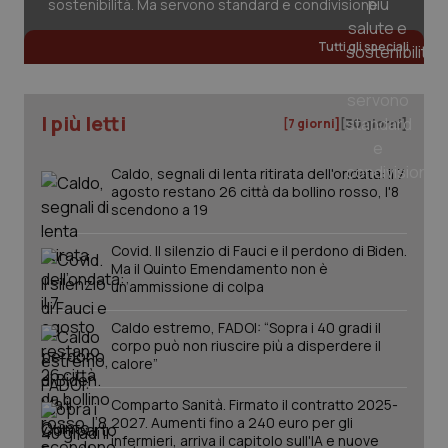
sostenibilità. Ma servono standard e condivisione
Tutti gli speciali
I più letti
[7 giorni]
[30 giorni]
Caldo, segnali di lenta ritirata dell'ondata: il 7
agosto restano 26 città da bollino rosso, l'8
scendono a 19
Covid. Il silenzio di Fauci e il perdono di Biden.
Ma il Quinto Emendamento non è
un’ammissione di colpa
Caldo estremo, FADOI: “Sopra i 40 gradi il
corpo può non riuscire più a disperdere il
calore”
PHPSESSID
Sessio
PHP.net
www.quotidianosanita.it
Comparto Sanità. Firmato il contratto 2025-
2027. Aumenti fino a 240 euro per gli
infermieri, arriva il capitolo sull'IA e nuove