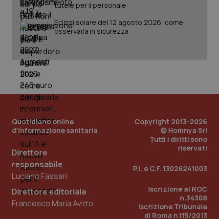
tutele per il personale
Eclissi solare del 12 agosto 2026, come
osservarla in sicurezza
Quotidiano online
Copyright 2013-2026
d'informazione sanitaria
© Homnya Srl
_ga_KM60CM4NPH
.quotidianosanita.it
1 anno
Tutti i diritti sono
mes
riservati
Direttore
responsabile
P.I. e C.F. 13026241003
Luciano Fassari
Iscrizione al ROC
Direttore editoriale
n.34308
Francesco Maria Avitto
Iscrizione Tribunale
di Roma n.115/2013