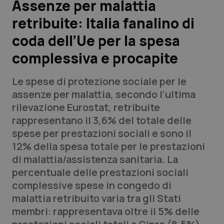
Assenze per malattia
retribuite: Italia fanalino di
Scienza e Farmaci
coda dell’Ue per la spesa
Studi e Analisi
complessiva e procapite
Lettere al direttore
Le spese di protezione sociale per le
assenze per malattia, secondo l’ultima
Edizioni Regionali
rilevazione Eurostat, retribuite
rappresentano il 3,6% del totale delle
QS Pro
spese per prestazioni sociali e sono il
12% della spesa totale per le prestazioni
Professionisti Sanitari.AI
di malattia/assistenza sanitaria. La
percentuale delle prestazioni sociali
Abruzzo
QS Pro Gold
complessive spese in congedo di
malattia retribuito varia tra gli Stati
QS Club
Newsletter
Basilicata
Artrite & artrosi
membri: rappresentava oltre il 5% delle