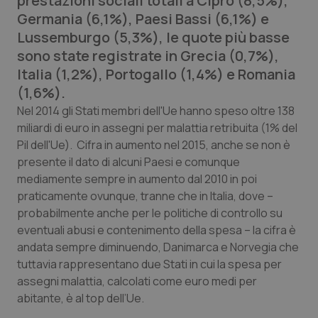
prestazioni sociali totali a Cipro (8,5%),
Calabria
Asma & BPCO
Germania (6,1%), Paesi Bassi (6,1%) e
Lussemburgo (5,3%), le quote più basse
Campania
Car-T
sono state registrate in Grecia (0,7%),
Italia (1,2%), Portogallo (1,4%) e Romania
Emilia-Romagna
Colesterolo & coronaropatie
(1,6%).
Nel 2014 gli Stati membri dell'Ue hanno speso oltre 138
Friuli Venezia Giulia
Dermatite Atopica
miliardi di euro in assegni per malattia retribuita (1% del
Pil dell'Ue). Cifra in aumento nel 2015, anche se non è
Lazio
Diabete & glucometri
presente il dato di alcuni Paesi e comunque
mediamente sempre in aumento dal 2010 in poi
Liguria
Disturbi dell’umore
praticamente ovunque, tranne che in Italia, dove –
probabilmente anche per le politiche di controllo su
eventuali abusi e contenimento della spesa – la cifra è
Lombardia
Dolore
andata sempre diminuendo, Danimarca e Norvegia che
tuttavia rappresentano due Stati in cui la spesa per
Marche
Donna & Salute
assegni malattia, calcolati come euro medi per
abitante, è al top dell’Ue.
Molise
Epatiti