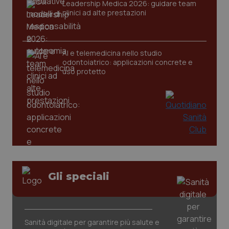
Leadership Medica 2026: guidare team
clinici ad alte prestazioni
tracking-sites-ironfish-
www.quotidianosanita.it
4
tracking-enable
settim
AI e telemedicina nello studio
2 gior
odontoiatrico: applicazioni concrete e
uso protetto
tracking-sites-ironfish-
www.quotidianosanita.it
4
session-id
settim
2 gior
_ga
1 anno
Google LLC
mes
.quotidianosanita.it
Gli speciali
Sanità digitale per garantire più salute e