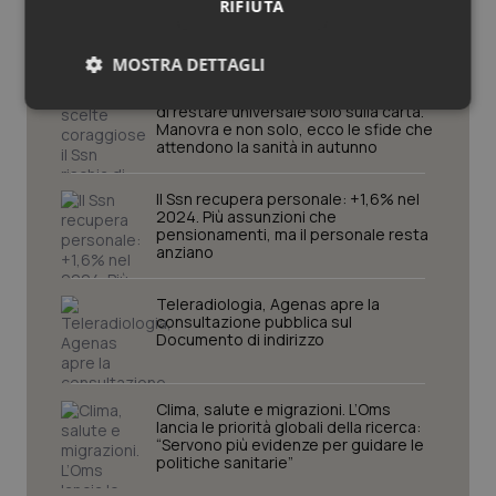
RIFIUTA
Studi e Analisi
MOSTRA DETTAGLI
Senza scelte coraggiose il Ssn rischia
di restare universale solo sulla carta.
Necessari
Statistici
Marketing
Manovra e non solo, ecco le sfide che
attendono la sanità in autunno
Il Ssn recupera personale: +1,6% nel
2024. Più assunzioni che
pensionamenti, ma il personale resta
anziano
Necessari
Statistici
Marketing
Teleradiologia, Agenas apre la
I cookie necessari contribuiscono a rendere fruibile il
consultazione pubblica sul
sito web abilitandone funzionalità di base quali la
Documento di indirizzo
navigazione sulle pagine e l'accesso alle aree
protette del sito. Il sito web non è in grado di
funzionare correttamente senza questi cookie.
Clima, salute e migrazioni. L’Oms
Nome
Fornitore
/
Dominio
Scaden
lancia le priorità globali della ricerca:
“Servono più evidenze per guidare le
VISITOR_PRIVACY_METADATA
5 mesi
YouTube
politiche sanitarie”
settim
.youtube.com