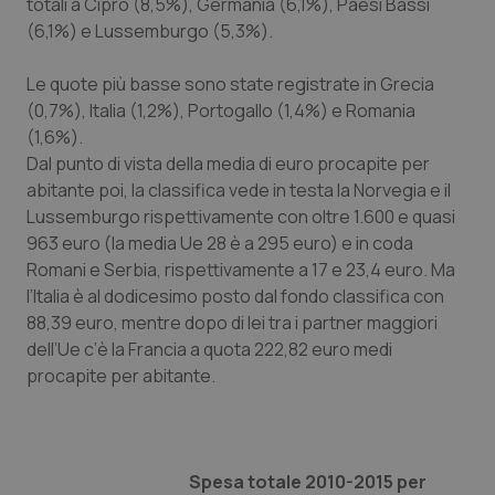
Valle D’Aosta
Oncodermatologia
totali a Cipro (8,5%), Germania (6,1%), Paesi Bassi
(6,1%) e Lussemburgo (5,3%).
Veneto
Oncoematologia
Le quote più basse sono state registrate in Grecia
(0,7%), Italia (1,2%), Portogallo (1,4%) e Romania
Oncologia & Nutrizione
(1,6%).
Dal punto di vista della media di euro procapite per
Psoriasi & pelle
abitante poi, la classifica vede in testa la Norvegia e il
Lussemburgo rispettivamente con oltre 1.600 e quasi
Quotidiano Cardiologia
963 euro (la media Ue 28 è a 295 euro) e in coda
Romani e Serbia, rispettivamente a 17 e 23,4 euro. Ma
Quotidiano Chirurgia
l’Italia è al dodicesimo posto dal fondo classifica con
88,39 euro, mentre dopo di lei tra i partner maggiori
Quotidiano Oncologia
dell’Ue c’è la Francia a quota 222,82 euro medi
procapite per abitante.
Quotidiano Pediatria
Rene & patologie urogenitali
Spesa totale 2010-2015 per