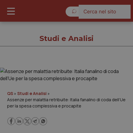
Venerdì 7 Agosto 2026
Studi e Analisi
Studi e Analisi
Cronache
QS
»
Studi e Analisi
»
Assenze per malattia retribuite: Italia fanalino di coda dell’Ue
Governo e Parlamento
per la spesa complessiva e procapite
Regioni e Asl
Lavoro e Professioni