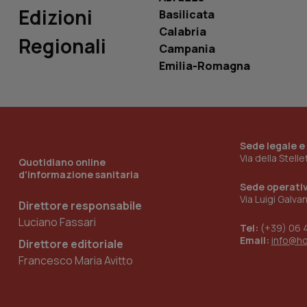
_ga_0VMQEQKQ1N
Edizioni
Basilicata
Calabria
Regionali
Campania
__Secure-YNID
Emilia-Romagna
YSC
__Secure-
Sede legale e
ROLLOUT_TOKEN
Via della Stell
Quotidiano online
d'informazione sanitaria
tracking-sites-
Sede operati
ironfish-tracking-
named-enable
Via Luigi Galva
Direttore responsabile
Luciano Fassari
Tel:
(+39) 06 
Email:
info@h
Direttore editoriale
Francesco Maria Avitto