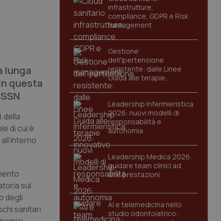
infrastrutture,
compliance, GDPR e Risk
management
Gestione
dell'Ipertensione
a lunga
resistente: dalle Linee
Guida alle terapie
 in questa
innovative
o SSN
Leadership Infermieristica
2026: nuovi modelli di
 della
responsabilità e
le di cui è
autonomia
all’interno
Leadership Medica 2026:
guidare team clinici ad
imento
alte prestazioni
toria sul
o degli
AI e telemedicina nello
schi sanitari
studio odontoiatrico: