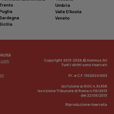
i Youtube incorporati
tics per mantenere
tore del sito web sta
Trento
Umbria
ell'interfaccia di
Puglia
Valle D’Aosta
Sardegna
Veneto
 tenere traccia
i Youtube incorporati
Sicilia
tore del sito web sta
ell'interfaccia di
 tenere traccia
r la gestione
icità
one dell’esperienza
Copyright 2013-2026 © Homnya Srl
.com
Tutti i diritti sono riservati
e per abilitare il
loggato con identity
om
P.I. e C.F. 13026241003
Iscrizione al ROC n.34308
Iscrizione Tribunale di Roma n.115/2013
del 22/05/2013
Riproduzione riservata