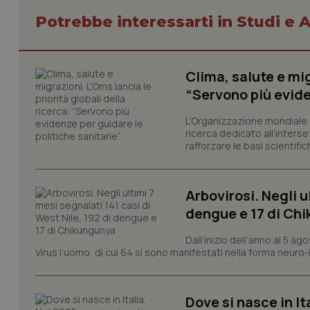
Potrebbe interessarti in Studi e A
Clima, salute e mig
I cookie necessari con
“Servono più evide
e l'accesso alle aree 
Nome
L'Organizzazione mondiale d
ricerca dedicato all'interse
VISITOR_PRIVACY_
rafforzare le basi scientifich
Arbovirosi. Negli u
CookieScriptConse
dengue e 17 di Ch
Dall’inizio dell’anno al 5 ag
Virus l’uomo, di cui 64 si sono manifestati nella forma neuro-in
tracking-sites-ironf
tracking-enable
Dove si nasce in It
tracking-sites-ironf