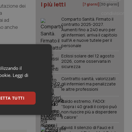
I più letti
[7 giorni]
[30 giorni]
lutazione dei
a
Comparto Sanità. Firmato il
ai ad
contratto 2025-2027.
ono anche
Aumenti fino a 240 euro per
gli infermieri, arriva il capitolo
sull'IA e nuove tutele per il
personale
nsamento
Alfredo
Eclissi solare del 12 agosto
2026, come osservarla in
sicurezza
ilizzando il
cookie.
Leggi di
Contratto sanità, valorizzati
gli infermieri ma penalizzate
le altre professioni
ETTA TUTTI
Caldo estremo, FADOI:
“Sopra i 40 gradi il corpo può
non riuscire più a disperdere
keting
il calore”
Covid. Il silenzio di Fauci e il