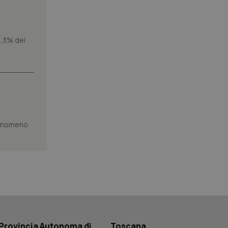
co al visitatore.
to a Google
ggiornamento
lisi più comunemente
1,3% dei
ie viene utilizzato
segnando un numero
dentificatore del
a di pagina in un
i di visitatori,
di analisi dei siti.
basate sul
entificatore
le variabili di
è un numero
 fenomeno
o in cui viene
r il sito, ma un
tato di accesso per
a Google Analytics
sione.
 tenere traccia
Provincia Autonoma di
Toscana