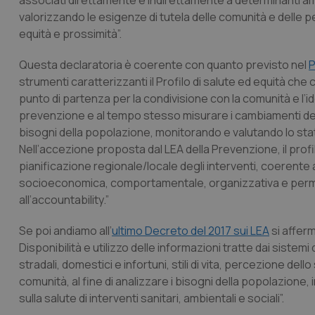
associati direttamente e indirettamente a determinanti am
valorizzando le esigenze di tutela delle comunità e delle pers
equità e prossimità”.
Questa declaratoria è coerente con quanto previsto nel
P
strumenti caratterizzanti il Profilo di salute ed equità che 
punto di partenza per la condivisione con la comunità e l’ident
prevenzione e al tempo stesso misurare i cambiamenti del co
bisogni della popolazione, monitorando e valutando lo sta
Nell’accezione proposta dal LEA della Prevenzione, il pro
pianificazione regionale/locale degli interventi, coerente 
socioeconomica, comportamentale, organizzativa e permette
all’accountability.”
Se poi andiamo all’
ultimo Decreto del 2017 sui LEA
si afferm
Disponibilità e utilizzo delle informazioni tratte dai sistemi
stradali, domestici e infortuni, stili di vita, percezione dell
comunità, al fine di analizzare i bisogni della popolazione, 
sulla salute di interventi sanitari, ambientali e sociali”.