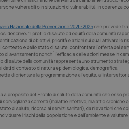
bientali e climatici, anche derivanti da cambiamenti socio-eco
one vulnerabili o in situazioni di vulnerabilità, in coerenza con 
iano Nazionale della Prevenzione 2020-2025
che prevede tra 
così descrive: “Il profilo di salute ed equità della comunità rapp
ificazione di obiettivi, priorità e azioni sui quali attivare le ri
ntesto e dello stato di salute, confrontare l’offerta dei serv
to di avanzamento nonch´ l’efficacia delle azioni messe in ca
filo di salute della comunità rappresenta uno strumento strate
ai dati di contesto di natura epidemiologica, demografica,
 di orientare la programmazione all’equità, all’intersettoria
a a proposito del Profilo di salute della comunità che esso pre
 di sorveglianza correnti (malattie infettive, malattie croniche e
o stato di salute, ricorso ai servizi sanitari), da rilevazioni che c
individuare i rischi della popolazione e dell’ambiente e valutare