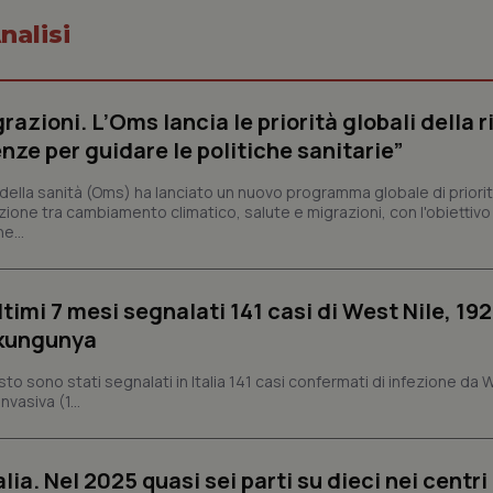
nalisi
Necessari
Statistici
Marketing
razioni. L’Oms lancia le priorità globali della r
tribuiscono a rendere fruibile il sito web abilitandone funzionalità di base quali la nav
nze per guidare le politiche sanitarie”
protette del sito. Il sito web non è in grado di funzionare correttamente senza questi coo
Fornitore
/
Dominio
Scadenza
Descrizione
ella sanità (Oms) ha lanciato un nuovo programma globale di priorit
zione tra cambiamento climatico, salute e migrazioni, con l'obiettivo 
METADATA
5 mesi 4
Questo cookie viene utilizzato p
YouTube
e...
settimane
scelte di consenso e privacy dell'
.youtube.com
interazione con il sito. Registra i
del visitatore riguardo a varie pol
impostazioni sulla privacy, garan
preferenze siano onorate nelle se
ltimi 7 mesi segnalati 141 casi di West Nile, 192
nt
5 mesi 3
Questo cookie viene utilizzato da
CookieScript
ikungunya
settimane
Script.com per ricordare le pref
www.quotidianosanita.it
sui cookie dei visitatori. È neces
dei cookie di Cookie-Script.com 
osto sono stati segnalati in Italia 141 casi confermati di infezione da 
correttamente.
vasiva (1...
ish-
www.quotidianosanita.it
4
Questo cookie è impostato dall'a
settimane
abilitare il sistema di tracking a
2 giorni
alia. Nel 2025 quasi sei parti su dieci nei centri
ish-
www.quotidianosanita.it
4
Questo cookie è impostato dall'a