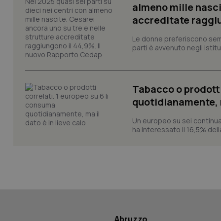
session-id
almeno mille nasci
accreditate raggiu
_ga
Le donne preferiscono sempre
parti è avvenuto negli istitut
Tabacco o prodotti
PHPSESSID
quotidianamente, ma
Un europeo su sei continua
ha interessato il 16,5% dell
_ga_KM60CM4NPH
Nome
Nome
VISITOR_INFO1_LIV
Abruzzo