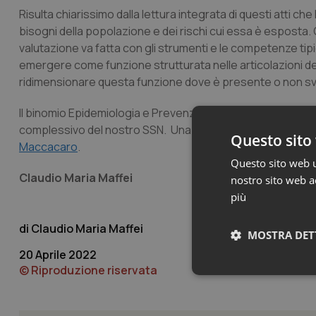
Risulta chiarissimo dalla lettura integrata di questi atti c
bisogni della popolazione e dei rischi cui essa è esposta. 
valutazione va fatta con gli strumenti e le competenze tip
emergere come funzione strutturata nelle articolazioni d
ridimensionare questa funzione dove è presente o non svilu
Il binomio Epidemiologia e Prevenzione ha una lunga storia 
complessivo del nostro SSN. Una storia che per quelli de
Questo sito 
Maccacaro
.
Questo sito web ut
Claudio Maria Maffei
nostro sito web ac
più
Claudio Maria Maffei
MOSTRA DET
20 Aprile 2022
© Riproduzione riservata
Neces