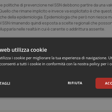
he le politiche di prevenzione nel SSN debbono partire da una va
Quello che rimane implicito e invece va esplicitato è che quest
iche della epidemiologia. Epidemiologia che però non riesce m
el SSN rimanendo quindi esposta a scelte regionali che poss
pparla nelle realtà in cui è carente o addirittura assente.
in Italia che merita di essere rilanciata in questa fase di ripe
lla mia generazione porta immediatamente alla
figura di Giulio 
web utilizza cookie
ilizza i cookie per migliorare la tua esperienza di navigazione. Ut
consenti a tutti i cookie in conformità con la nostra policy per i 
RIFIUTA
TAGLI
ACC
sari
Statistici
Mar