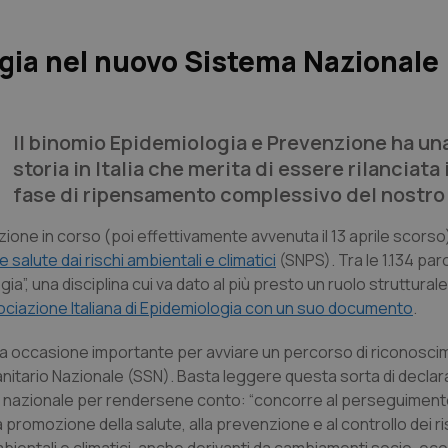
ogia nel nuovo Sistema Nazionale
Il binomio Epidemiologia e Prevenzione ha un
storia in Italia che merita di essere rilanciata
fase di ripensamento complessivo del nostr
azione in corso (poi effettivamente avvenuta il 13 aprile scorso)
alute dai rischi ambientali e climatici
(SNPS). Tra le 1.134 paro
a”, una disciplina cui va dato al più presto un ruolo strutturale 
sociazione Italiana di Epidemiologia con un suo documento
.
e una occasione importante per avviare un percorso di riconosc
Sanitario Nazionale (SSN). Basta leggere questa sorta di declara
rizzo nazionale per rendersene conto: “concorre al perseguiment
la promozione della salute, alla prevenzione e al controllo dei ri