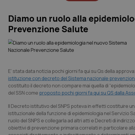
Diamo un ruolo alla epidemiol
Prevenzione Salute
E’ stata data notizia pochi giorni fa qui su Qs della approv
istituzione con decreto del Sistema nazionale prevenzione s
costituito il decreto non compare mai quella di “epidemiologi
del SSN come
proposto pochi giorni fa qui su QS dalla As
Il Decreto istitutivo del SNPS poteva in effetti costituir
istituzionale della funzione di epidemiologia nel Servizio 
ruolo del SNPS e collegarla ad altri atti e Decreti di indi
obiettivi di prevenzione primaria correlati in particolare al