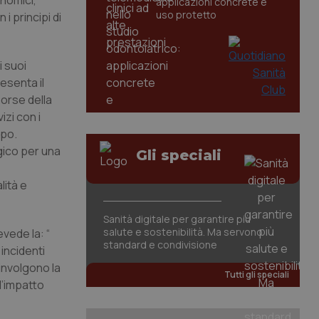
nomici,
applicazioni concrete e
uso protetto
i principi di
i suoi
resenta il
sorse della
izi con i
mpo.
gico per una
Gli speciali
lità e
Sanità digitale per garantire più
salute e sostenibilità. Ma servono
vede la: “
standard e condivisione
 incidenti
oinvolgono la
Tutti gli speciali
 l’impatto