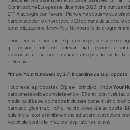
Il documento si inserisce nel solco del Safe Hearts Plan, i
Commissione Europea nel dicembre 2025, che punta a
ri
EFPIA accoglie con favore il Piano e ne sostiene due pilast
cardiovascolari e un protocollo EU comune da adottare co
sensibilizzazione “Know Your Numbers” e da programmi di o
Il nodo centrale, secondo Efpia, è che prevenzione e diagno
ipertensione, colesterolo elevato, diabete, obesità, aritm
approcci nazionali sono frammentati e privi di standard c
nelle cure.
“Know Your Numbers by 35”: il cardine della proposta
Il cuore della proposta di Efpia è il principio
“Know Your Nu
cardiometabolica completa entro i 35 anni, con rivalutaz
medicina di base, dovrebbe includere come minimo profilo 
cardiaco, glicemia o HbA1c, indici di obesità e adiposità (BMI
stile di vita, storia familiare di malattia cardiovascolare 
vaccinale contro le infezioni respiratorie rilevanti.