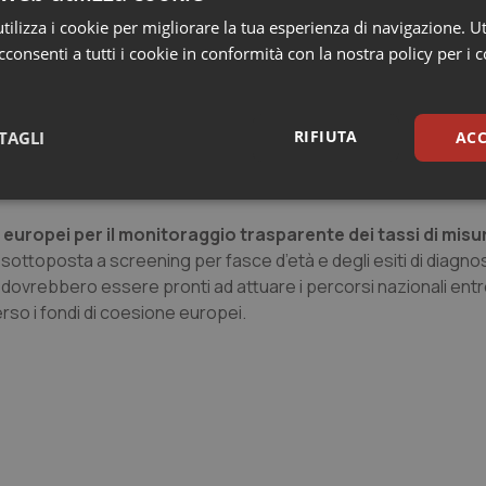
concomitanti, verifica dell’aderenza terapeutica. Ogni volta che
ilizza i cookie per migliorare la tua esperienza di navigazione. Ut
 automaticamente un piano di gestione personalizzato e un 
consenti a tutti i cookie in conformità con la nostra policy per i 
ce in cura concreta.
o che combina
screening sistematici programmati per fasc
o – incluse le visite di routine e gli esami del sangue ordinari. 
RIFIUTA
TAGLI
ACC
ifficili: migranti, residenti in aree rurali, gruppi a basso redd
lturalmente adattate.
sari
Statistici
Mar
 europei per il monitoraggio trasparente dei tassi di mis
 sottoposta a screening per fasce d’età e degli esiti di diagnos
ri dovrebbero essere pronti ad attuare i percorsi nazionali entr
so i fondi di coesione europei.
Necessari
Statistici
Marketing
tribuiscono a rendere fruibile il sito web abilitandone funzionalità di base quali la nav
protette del sito. Il sito web non è in grado di funzionare correttamente senza questi coo
Fornitore
/
Dominio
Scadenza
Descrizione
METADATA
5 mesi 4
Questo cookie viene utilizzato p
YouTube