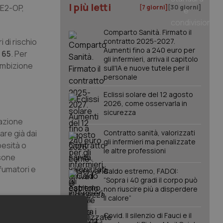
I più letti
RE2-OP,
[7 giorni]
[30 giorni]
Comparto Sanità. Firmato il
 di rischio
contratto 2025-2027.
Aumenti fino a 240 euro per
 65
. Per
gli infermieri, arriva il capitolo
’ambizione
sull'IA e nuove tutele per il
personale
Eclissi solare del 12 agosto
2026, come osservarla in
sicurezza
lazione
are già dai
Contratto sanità, valorizzati
gli infermieri ma penalizzate
besità o
le altre professioni
rsone
fumatori e
Caldo estremo, FADOI:
“Sopra i 40 gradi il corpo può
non riuscire più a disperdere
il calore”
 cosa accade
ne del
Covid. Il silenzio di Fauci e il