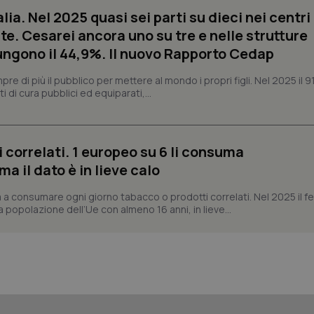
generico utilizzato per mantenere 
alia. Nel 2025 quasi sei parti su dieci nei centri
sessione utente. Normalmente 
generato in modo casuale, il mod
te. Cesarei ancora uno su tre e nelle strutture
utilizzato può essere specifico pe
buon esempio è mantenere uno s
ngono il 44,9%. Il nuovo Rapporto Cedap
un utente tra le pagine.
.quotidianosanita.it
1 anno 1
Questo cookie viene utilizzato d
 di più il pubblico per mettere al mondo i propri figli. Nel 2025 il 9
mese
per mantenere lo stato della ses
i di cura pubblici ed equiparati,...
Fornitore
Fornitore
/
/
Dominio
Scadenza
Descrizione
Scadenza
Descrizione
 correlati. 1 europeo su 6 li consuma
Dominio
E
5 mesi 4
Questo cookie è impostato da Youtube per
Google LLC
 il dato è in lieve calo
settimane
delle preferenze dell'utente per i video d
.youtube.com
.quotidianosanita.it
1 anno 1
Questo cookie viene utilizzato da Google Analy
nei siti; può anche determinare se il visita
mese
lo stato della sessione.
utilizzando la nuova o la vecchia versione d
 a consumare ogni giorno tabacco o prodotti correlati. Nel 2025 il
Youtube.
a popolazione dell’Ue con almeno 16 anni, in lieve...
.youtube.com
5 mesi 4
Questo cookie è impostato da Youtube per
settimane
delle preferenze dell'utente per i video d
nei siti; può anche determinare se il visita
utilizzando la nuova o la vecchia versione d
Youtube.
Sessione
Questo cookie è impostato da YouTube per
Google LLC
delle visualizzazioni dei video incorporati.
.youtube.com
.youtube.com
5 mesi 4
Questo cookie è impostato da YouTube pe