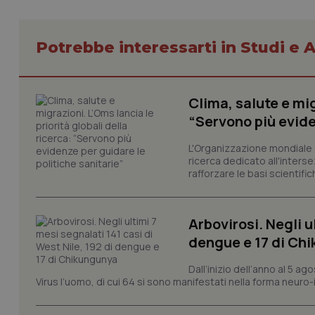
Potrebbe interessarti in Studi e A
CookieScriptConse
Clima, salute e mig
“Servono più evide
tracking-sites-ironf
tracking-enable
L'Organizzazione mondiale d
ricerca dedicato all'interse
tracking-sites-ironf
rafforzare le basi scientifich
session-id
_ga
Arbovirosi. Negli u
dengue e 17 di Ch
Dall’inizio dell’anno al 5 ag
Virus l’uomo, di cui 64 si sono manifestati nella forma neuro-in
PHPSESSID