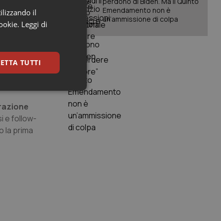
perdono di Biden. Ma il Quinto
 un
Emendamento non è
ilizzando il
passo
un’ammissione di colpa
cookie.
Leggi di
e d’età e
Un approccio
ETTA TUTTI
ito,
keting
urazione
i e follow-
o la prima
igazione sulle pagine
kie.
er memorizzare le