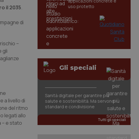
la
applicazioni concrete e
uso protetto
o il 2035
.
campagne di
rischio –
 gli
uaglianze
Gli speciali
one
Sanità digitale per garantire più
 a livello di
salute e sostenibilità. Ma servono
standard e condivisione
one del ritmo
o legati allo
Tutti gli speciali
a – e stato