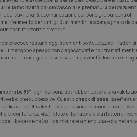
l primo piano europeo per la salute cardiovascolare lanciato dal
durre la mortalità cardiovascolare prematura del 25% entr
ri operativi: una Raccomandazione del Consiglio sui controlli
me riferimento per tutti gli Stati membri, accompagnato da 
utreach territoriale e mobile.
si precoce restano oggi strumenti sottoutilizzati: i fattori di 
ie – rimangono spesso non diagnosticati e non trattati, mentre
omuni, con conseguente scarsa comparabilità dei dati e disug
mbers by 35”
: ogni persona dovrebbe ricevere una valutazi
ioni periodiche successive. Questo
check di base
, da effettuare
lipidico con LDL colesterolo, pressione arteriosa con rilevazi
 e circonferenza vita), stato di fumatore e altri fattori di rischi
precoce, Lipoproteina(a) – da misurare almeno una volta nella vit