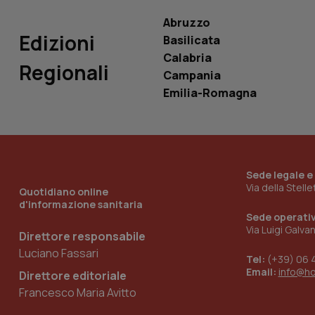
ROLLOUT_TOKEN
Abruzzo
Edizioni
tracking-sites-
Basilicata
ironfish-tracking-
Calabria
named-enable
Regionali
Campania
Emilia-Romagna
Sede legale e
Via della Stell
Quotidiano online
d'informazione sanitaria
Sede operati
Via Luigi Galva
Direttore responsabile
Luciano Fassari
Tel:
(+39) 06 
Email:
info@h
Direttore editoriale
Francesco Maria Avitto