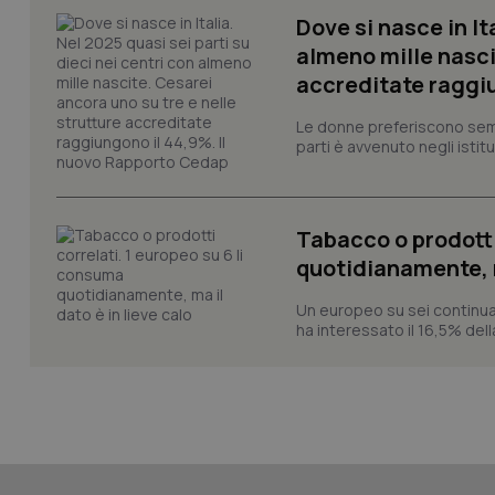
Dove si nasce in It
almeno mille nasci
accreditate raggiu
_ga_KM60CM4NPH
Le donne preferiscono sempre
parti è avvenuto negli istitut
Nome
Nome
Tabacco o prodotti
VISITOR_INFO1_LIV
quotidianamente, ma
_ga_0VMQEQKQ1N
Un europeo su sei continua
ha interessato il 16,5% dell
__Secure-YNID
YSC
__Secure-