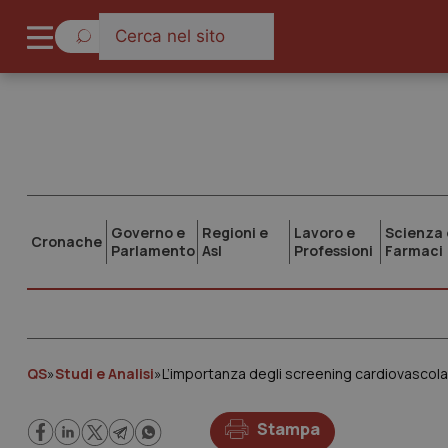
Governo e
Regioni e
Lavoro e
Scienza 
Cronache
Parlamento
Asl
Professioni
Farmaci
QS
»
Studi e Analisi
»
L’importanza degli screening cardiovascolari, 
Stampa