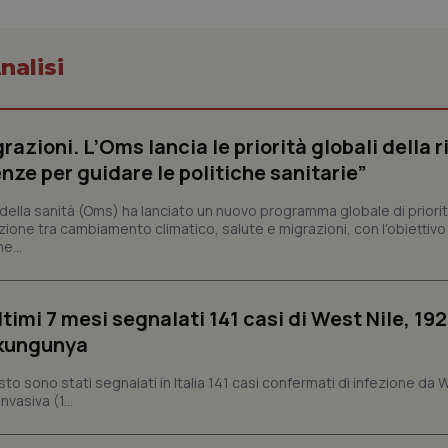
settimane
scelte di consenso e privacy dell'
.youtube.com
interazione con il sito. Registra i
del visitatore riguardo a varie pol
impostazioni sulla privacy, garan
nalisi
preferenze siano onorate nelle se
nt
5 mesi 3
Questo cookie viene utilizzato da
CookieScript
settimane
Script.com per ricordare le pref
www.quotidianosanita.it
sui cookie dei visitatori. È neces
dei cookie di Cookie-Script.com 
razioni. L’Oms lancia le priorità globali della r
correttamente.
nze per guidare le politiche sanitarie”
ish-
www.quotidianosanita.it
4
Questo cookie è impostato dall'a
settimane
abilitare il sistema di tracking a
2 giorni
ella sanità (Oms) ha lanciato un nuovo programma globale di priorit
zione tra cambiamento climatico, salute e migrazioni, con l'obiettivo 
ish-
www.quotidianosanita.it
4
Questo cookie è impostato dall'a
e...
settimane
assegnare un identificatore generi
2 giorni
1 anno 1
Questo nome di cookie è associa
Google LLC
mese
Universal Analytics, che è un a
.quotidianosanita.it
ltimi 7 mesi segnalati 141 casi di West Nile, 192
significativo del servizio di ana
utilizzato da Google. Questo cook
ikungunya
per distinguere utenti unici as
generato in modo casuale come i
cliente. È incluso in ogni richiest
osto sono stati segnalati in Italia 141 casi confermati di infezione da 
sito e utilizzato per calcolare i dat
vasiva (1...
sessioni e campagne per i rapporti 
Sessione
Cookie generato da applicazioni 
PHP.net
linguaggio PHP. Si tratta di un id
www.quotidianosanita.it