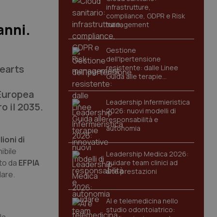
infrastrutture,
compliance, GDPR e Risk
management
anni.
Gestione
dell'Ipertensione
Hearts
resistente: dalle Linee
Guida alle terapie
innovative
Europea
Leadership Infermieristica
o il 2035.
2026: nuovi modelli di
responsabilità e
autonomia
lioni di
ibile
Leadership Medica 2026:
ato da
EFPIA
guidare team clinici ad
alte prestazioni
lare.
AI e telemedicina nello
studio odontoiatrico: