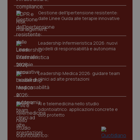
Gestione dell'Ipertensione resistente:
dalle Linee Guida alle terapie innovative
Leadership Infermieristica 2026: nuovi
modelli di responsabilità e autonomia
tracking-sites-ironfish-
www.quotidianosanita.it
4
tracking-enable
settim
2 gior
Leadership Medica 2026: guidare team
clinici ad alte prestazioni
tracking-sites-ironfish-
www.quotidianosanita.it
4
session-id
settim
AI e telemedicina nello studio
2 gior
odontoiatrico: applicazioni concrete e
uso protetto
_ga
1 anno
Google LLC
mes
.quotidianosanita.it