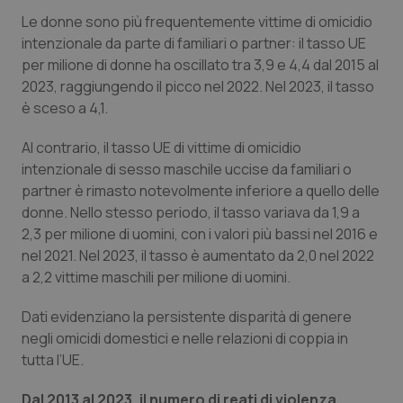
Valle D’Aosta
Oncodermatologia
Le donne sono più frequentemente vittime di omicidio
intenzionale da parte di familiari o partner: il tasso UE
Veneto
Oncoematologia
per milione di donne ha oscillato tra 3,9 e 4,4 dal 2015 al
2023, raggiungendo il picco nel 2022. Nel 2023, il tasso
Oncologia & Nutrizione
è sceso a 4,1.
Psoriasi & pelle
Al contrario, il tasso UE di vittime di omicidio
intenzionale di sesso maschile uccise da familiari o
Quotidiano Cardiologia
partner è rimasto notevolmente inferiore a quello delle
donne. Nello stesso periodo, il tasso variava da 1,9 a
2,3 per milione di uomini, con i valori più bassi nel 2016 e
Quotidiano Chirurgia
nel 2021. Nel 2023, il tasso è aumentato da 2,0 nel 2022
a 2,2 vittime maschili per milione di uomini.
Quotidiano Oncologia
Dati evidenziano la persistente disparità di genere
Quotidiano Pediatria
negli omicidi domestici e nelle relazioni di coppia in
tutta l’UE.
Rene & patologie urogenitali
Dal 2013 al 2023, il numero di reati di violenza