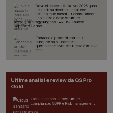
funzionare correttamente senza questi cookie.
Dove si nasce in Italia. Nel 2025 quasi
sei parti su dieci nei centri con
Nome
Fornitore
/
Dominio
Scaden
almeno mille nascite. Cesarei ancora
VISITOR_PRIVACY_METADATA
5 mesi
uno su tre e nelle strutture
YouTube
settim
.youtube.com
accreditate raggiungono il 44,9%. Il nuovo
Rapporto Cedap
Tabacco o prodotti correlati. 1
europeo su 6 li consuma
quotidianamente, ma il dato è in lieve
calo
Ultime analisi e review da QS Pro
Gold
Cloud sanitario: infrastrutture,
CookieScriptConsent
5 mesi
CookieScript
settim
www.quotidianosanita.it
compliance, GDPR e Risk management