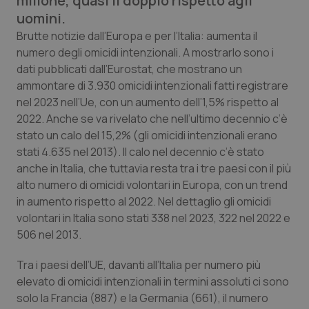
milione, quasi il doppio rispetto agli
Calabria
Asma & BPCO
uomini.
Brutte notizie dall’Europa e per l’Italia: aumenta il
Campania
Car-T
numero degli omicidi intenzionali. A mostrarlo sono i
dati pubblicati dall’Eurostat, che mostrano un
Emilia-Romagna
Colesterolo & coronaropatie
ammontare di 3.930 omicidi intenzionali fatti registrare
nel 2023 nell’Ue, con un aumento dell’1,5% rispetto al
Friuli Venezia Giulia
Dermatite Atopica
2022. Anche se va rivelato che nell’ultimo decennio c’è
stato un calo del 15,2% (gli omicidi intenzionali erano
stati 4.635 nel 2013). Il calo nel decennio c’è stato
Lazio
Diabete & glucometri
anche in Italia, che tuttavia resta tra i tre paesi con il più
alto numero di omicidi volontari in Europa, con un trend
Liguria
Disturbi dell’umore
in aumento rispetto al 2022. Nel dettaglio gli omicidi
volontari in Italia sono stati 338 nel 2023, 322 nel 2022 e
Lombardia
Dolore
506 nel 2013.
Marche
Donna & Salute
Tra i paesi dell’UE, davanti all’Italia per numero più
elevato di omicidi intenzionali in termini assoluti ci sono
Molise
Epatiti
solo la Francia (887) e la Germania (661), il numero