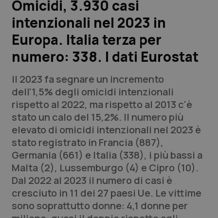
Omicidi, 3.930 casi
intenzionali nel 2023 in
Scienza e Farmaci
Europa. Italia terza per
Studi e Analisi
numero: 338. I dati Eurostat
Lettere al direttore
Il 2023 fa segnare un incremento
dell'1,5% degli omicidi intenzionali
Edizioni Regionali
rispetto al 2022, ma rispetto al 2013 c'è
stato un calo del 15,2%. Il numero più
QS Pro
elevato di omicidi intenzionali nel 2023 è
stato registrato in Francia (887),
Professionisti Sanitari.AI
Germania (661) e Italia (338), i più bassi a
Malta (2), Lussemburgo (4) e Cipro (10).
Abruzzo
QS Pro Gold
Dal 2022 al 2023 il numero di casi è
cresciuto in 11 dei 27 paesi Ue. Le vittime
QS Club
Newsletter
Basilicata
Artrite & artrosi
sono soprattutto donne: 4,1 donne per