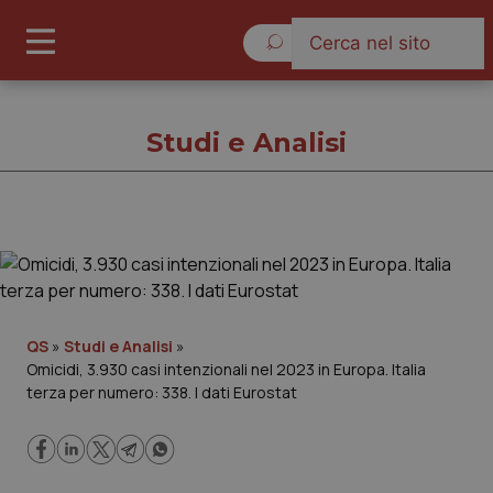
Giovedì 6 Agosto 2026
Studi e Analisi
Studi e Analisi
Cronache
QS
»
Studi e Analisi
»
Omicidi, 3.930 casi intenzionali nel 2023 in Europa. Italia
Governo e Parlamento
terza per numero: 338. I dati Eurostat
Regioni e Asl
Lavoro e Professioni