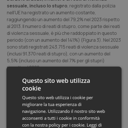
sessuale, incluso lo stupro
, registrato dalla polizia
Salute orale & impianti
nell’UE ha registrato un aumento costante,
raggiungendo un aumento del 79,2% nel 2023 rispetto
Sangue & coagulazione
al 2013. Il numero di reati di stupro, come parte dei reati
di violenza sessuale, è più che raddoppiato in questo
Tiroide
periodo (con un aumento del 141%) (Figura 3). Nel 2023
sono stati registrati 243.715 reati di violenza sessuale
Tumore al seno
(inclusi 91.370 reati di stupro), con un aumento del
5,5% (incluso un aumento del 7% per gli stupri)
Tumore ovarico
rispetto al 2022.
Occorre considerare che il numero di reati di violenza
Questo sito web utilizza
Tumori del Polmone & Testa Collo
sessuale registrati dalla polizia è strettamente
cookie
correlato alla sensibilizzazione della società e
potrebbe influire sui tassi di denuncia.
Tumori gastrointestinali
Questo sito web utilizza i cookie per
migliorare la tua esperienza di
Ulcera & Reflusso
navigazione. Utilizzando il nostro sito web
acconsenti a tutti i cookie in conformità
Vaccini
con la nostra policy per i cookie.
Leggi di
24 Aprile 2025