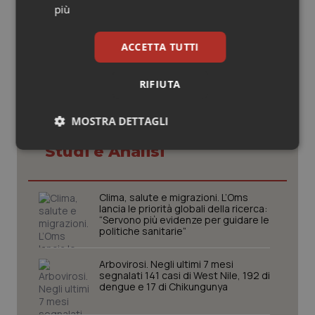
più
© Riproduzione riservata
ACCETTA TUTTI
RIFIUTA
MOSTRA DETTAGLI
Potrebbe interessarti in
Studi e Analisi
Necessari
Statistici
Marketing
Clima, salute e migrazioni. L’Oms
lancia le priorità globali della ricerca:
“Servono più evidenze per guidare le
politiche sanitarie”
Necessari
Statistici
Marketing
Arbovirosi. Negli ultimi 7 mesi
segnalati 141 casi di West Nile, 192 di
I cookie necessari contribuiscono a rendere fruibile il
dengue e 17 di Chikungunya
sito web abilitandone funzionalità di base quali la
navigazione sulle pagine e l'accesso alle aree
protette del sito. Il sito web non è in grado di