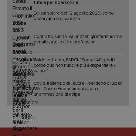
tutele per il personale
PHPSESSID
Sessio
PHP.net
Eclissi solare del 12 agosto 2026, come
www.quotidianosanita.it
osservarla in sicurezza
Contratto sanità, valorizzati gli infermieri ma
penalizzate le altre professioni
Caldo estremo, FADOI: “Sopra i 40 gradi il
corpo può non riuscire più a disperdere il
calore”
Covid. Il silenzio di Fauci e il perdono di Biden.
Ma il Quinto Emendamento non è
un’ammissione di colpa
_ga_KM60CM4NPH
.quotidianosanita.it
1 anno
mes