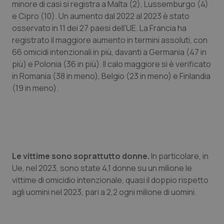
minore di casi si registra a Malta (2), Lussemburgo (4)
e Cipro (10). Un aumento dal 2022 al 2023 è stato
Piemonte
HIV
osservato in 11 dei 27 paesi dell’UE. La Francia ha
registrato il maggiore aumento in termini assoluti, con
Provincia Autonoma di Bolzano
Infezioni & Febbre
66 omicidi intenzionali in più, davanti a Germania (47 in
più) e Polonia (36 in più). Il calo maggiore si è verificato
Provincia Autonoma di Trento
Ipertensione & Scompenso
in Romania (38 in meno), Belgio (23 in meno) e Finlandia
(19 in meno).
Puglia
Malattie rare
Sardegna
Malattia di Crohn & Rettocolite Ulcerosa
Sicilia
Neuroscienze & patologie neurodegenerative
Le vittime sono soprattutto donne.
In particolare, in
Ue, nel 2023, sono state 4,1 donne su un milione le
Toscana
Obesità
vittime di omicidio intenzionale, quasi il doppio rispetto
agli uomini nel 2023, pari a 2,2 ogni milione di uomini.
Umbria
Oftalmologia