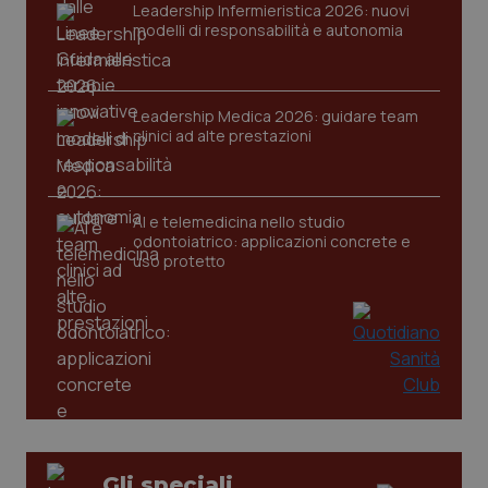
VISITOR_PRIVACY_METADATA
5 mesi
YouTube
Leadership Infermieristica 2026: nuovi
settim
.youtube.com
modelli di responsabilità e autonomia
Leadership Medica 2026: guidare team
clinici ad alte prestazioni
AI e telemedicina nello studio
odontoiatrico: applicazioni concrete e
uso protetto
CookieScriptConsent
5 mesi
CookieScript
settim
www.quotidianosanita.it
Gli speciali