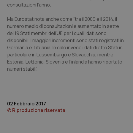
consultazioni l’anno.
Piemonte
HIV
Ma Eurostat nota anche come “tra il 2009 e il 2014, il
Provincia Autonoma di Bolzano
Infezioni & Febbre
numero medio di consultazioni è aumentato in sette
dei 19 Stati membri dell'UE per i quali i dati sono
disponibili. I maggiori incrementi sono stati registrati in
Provincia Autonoma di Trento
Ipertensione & Scompenso
Germania e Lituania. In calo invece i dati di otto Stati in
particolare in Lussemburgo e Slovacchia, mentre
Puglia
Malattie rare
Estonia, Lettonia, Slovenia e Finlandia hanno riportato
numeri stabili”.
Sardegna
Malattia di Crohn & Rettocolite Ulcerosa
Sicilia
Neuroscienze & patologie neurodegenerative
Toscana
Obesità
02 Febbraio 2017
© Riproduzione riservata
Umbria
Oftalmologia