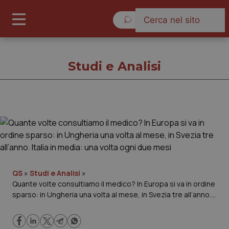
Sabato 8 Agosto 2026
Studi e Analisi
Studi e Analisi
Cronache
Governo e Parlamento
QS
»
Studi e Analisi
»
Quante volte consultiamo il medico? In Europa si va in ordine
sparso: in Ungheria una volta al mese, in Svezia tre all’anno.
Regioni e Asl
Italia in media: una volta ogni due mesi
Lavoro e Professioni