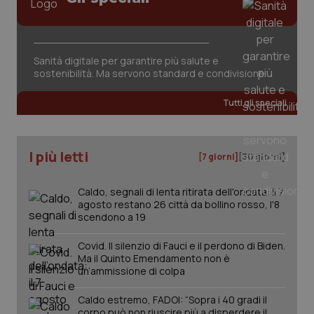
Sanità digitale per garantire più salute e
sostenibilità. Ma servono standard e condivisione
tracking-sites-ironfish-
www.quotidianosanita.it
4
tracking-enable
Tutti gli speciali
settim
2 gior
I più letti
[7 giorni]
[30 giorni]
tracking-sites-ironfish-
www.quotidianosanita.it
4
session-id
settim
Caldo, segnali di lenta ritirata dell'ondata: il 7
2 gior
agosto restano 26 città da bollino rosso, l'8
scendono a 19
Covid. Il silenzio di Fauci e il perdono di Biden.
_ga
1 anno
Google LLC
Ma il Quinto Emendamento non è
mes
.quotidianosanita.it
un’ammissione di colpa
Caldo estremo, FADOI: “Sopra i 40 gradi il
corpo può non riuscire più a disperdere il