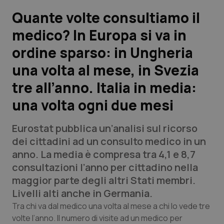
Quante volte consultiamo il
Scienza e Farmaci
medico? In Europa si va in
ordine sparso: in Ungheria
Studi e Analisi
una volta al mese, in Svezia
Lettere al direttore
tre all’anno. Italia in media:
Edizioni Regionali
una volta ogni due mesi
QS Pro
Eurostat pubblica un’analisi sul ricorso
dei cittadini ad un consulto medico in un
Professionisti Sanitari.AI
anno. La media è compresa tra 4,1 e 8,7
consultazioni l’anno per cittadino nella
maggior parte degli altri Stati membri.
Abruzzo
QS Pro Gold
Livelli alti anche in Germania.
QS Club
Newsletter
Basilicata
Artrite & artrosi
Tra chi va dal medico una volta al mese a chi lo vede tre
volte l’anno. Il numero di visite ad un medico per