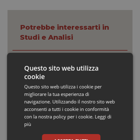
Valle D’Aosta
Oncodermatologia
Veneto
Oncoematologia
Potrebbe interessarti in
Oncologia & Nutrizione
Studi e Analisi
Psoriasi & pelle
Senza scelte coraggiose il Ssn rischia
di restare universale solo sulla carta.
Quotidiano Cardiologia
Questo sito web utilizza
Manovra e non solo, ecco le sfide che
attendono la sanità in autunno
cookie
Quotidiano Chirurgia
Questo sito web utilizza i cookie per
Il Ssn recupera personale: +1,6% nel
2024. Più assunzioni che
migliorare la tua esperienza di
pensionamenti, ma il personale resta
Quotidiano Oncologia
navigazione. Utilizzando il nostro sito web
anziano
acconsenti a tutti i cookie in conformità
Quotidiano Pediatria
con la nostra policy per i cookie.
Leggi di
Teleradiologia, Agenas apre la
consultazione pubblica sul
più
Documento di indirizzo
Rene & patologie urogenitali