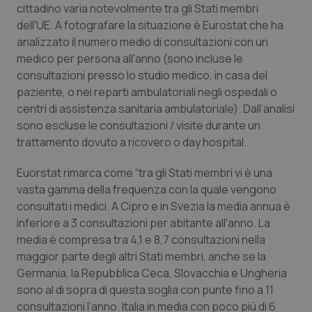
cittadino varia notevolmente tra gli Stati membri
Calabria
Asma & BPCO
dell'UE. A fotografare la situazione è Eurostat che ha
analizzato il numero medio di consultazioni con un
Campania
Car-T
medico per persona all'anno (sono incluse le
consultazioni presso lo studio medico, in casa del
Emilia-Romagna
Colesterolo & coronaropatie
paziente, o nei reparti ambulatoriali negli ospedali o
centri di assistenza sanitaria ambulatoriale). Dall’analisi
Friuli Venezia Giulia
Dermatite Atopica
sono escluse le consultazioni / visite durante un
trattamento dovuto a ricovero o day hospital.
Lazio
Diabete & glucometri
Euorstat rimarca come “tra gli Stati membri vi è una
vasta gamma della frequenza con la quale vengono
Liguria
Disturbi dell’umore
consultati i medici. A Cipro e in Svezia la media annua è
inferiore a 3 consultazioni per abitante all'anno. La
Lombardia
Dolore
media è compresa tra 4,1 e 8,7 consultazioni nella
maggior parte degli altri Stati membri, anche se la
Marche
Donna & Salute
Germania, la Repubblica Ceca, Slovacchia e Ungheria
sono al di sopra di questa soglia con punte fino a 11
Molise
Epatiti
consultazioni l’anno. Italia in media con poco più di 6