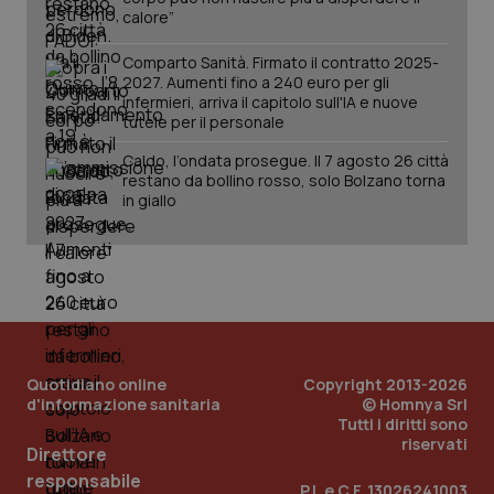
calore”
Comparto Sanità. Firmato il contratto 2025-
2027. Aumenti fino a 240 euro per gli
infermieri, arriva il capitolo sull'IA e nuove
tutele per il personale
Caldo, l’ondata prosegue. Il 7 agosto 26 città
restano da bollino rosso, solo Bolzano torna
in giallo
Quotidiano online
Copyright 2013-2026
d'informazione sanitaria
© Homnya Srl
Tutti i diritti sono
riservati
Direttore
PHPSESSID
Sessio
PHP.net
www.quotidianosanita.it
responsabile
P.I. e C.F. 13026241003