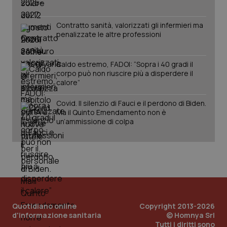
www.quotidianosanita.it
Contratto sanità, valorizzati gli infermieri ma
penalizzate le altre professioni
Caldo estremo, FADOI: “Sopra i 40 gradi il
corpo può non riuscire più a disperdere il
calore”
Covid. Il silenzio di Fauci e il perdono di Biden.
Ma il Quinto Emendamento non è
un’ammissione di colpa
_ga_KM60CM4NPH
.quotidianosanita.it
1 anno
mes
Quotidiano online
Copyright 2013-2026
d'informazione sanitaria
© Homnya Srl
Tutti i diritti sono