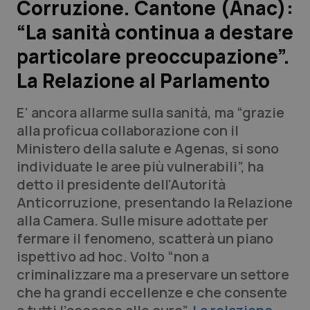
Corruzione. Cantone (Anac):
“La sanità continua a destare
Scienza e Farmaci
particolare preoccupazione”.
Studi e Analisi
La Relazione al Parlamento
Lettere al direttore
E’ ancora allarme sulla sanità, ma “grazie
alla proficua collaborazione con il
Edizioni Regionali
Ministero della salute e Agenas, si sono
individuate le aree più vulnerabili”, ha
QS Pro
detto il presidente dell'Autorità
Anticorruzione, presentando la Relazione
Professionisti Sanitari.AI
alla Camera. Sulle misure adottate per
fermare il fenomeno, scatterà un piano
Abruzzo
QS Pro Gold
ispettivo ad hoc. Volto “non a
criminalizzare ma a preservare un settore
QS Club
Newsletter
Basilicata
Artrite & artrosi
che ha grandi eccellenze e che consente