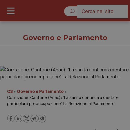
Venerdì 7 Agosto 2026
Governo e Parlamento
Governo e Parlamento
Cronache
QS
»
Governo e Parlamento
»
Corruzione. Cantone (Anac): “La sanità continua a destare
Governo e Parlamento
particolare preoccupazione”. La Relazione al Parlamento
Regioni e Asl
Lavoro e Professioni