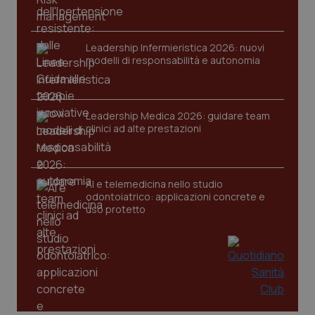
Leadership Infermieristica 2026: nuovi
modelli di responsabilità e autonomia
tracking-sites-ironfish-
www.quotidianosanita.it
4
Leadership Medica 2026: guidare team
tracking-enable
settim
clinici ad alte prestazioni
2 gior
AI e telemedicina nello studio
tracking-sites-ironfish-
www.quotidianosanita.it
4
odontoiatrico: applicazioni concrete e
session-id
settim
uso protetto
2 gior
_ga
1 anno
Google LLC
mes
.quotidianosanita.it