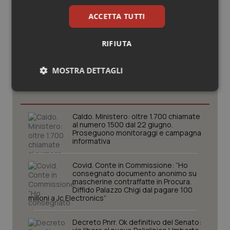
ACCETTA TUTTI
RIFIUTA
Potrebbe interessarti in
MOSTRA DETTAGLI
Governo e Parlamento
Necessari
Statistici
Marketing
Caldo. Ministero: oltre 1.700 chiamate
al numero 1500 dal 22 giugno.
Proseguono monitoraggi e campagna
informativa
Covid. Conte in Commissione: “Ho
Necessari
Statistici
Marketing
consegnato documento anonimo su
mascherine contraffatte in Procura.
I cookie necessari contribuiscono a rendere fruibile il
Diffido Palazzo Chigi dal pagare 100
sito web abilitandone funzionalità di base quali la
milioni a Jc Electronics”
navigazione sulle pagine e l'accesso alle aree
protette del sito. Il sito web non è in grado di
funzionare correttamente senza questi cookie.
Decreto Pnrr. Ok definitivo del Senato: