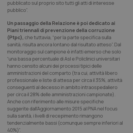
Valle D’Aosta
Oncodermatologia
pubblicato sul proprio sito tutti gli atti di interesse
pubblico”.
Veneto
Oncoematologia
Un passaggio della Relazione è poi dedicato ai
Piani triennali di prevenzione della corruzione
Oncologia & Nutrizione
(Ptpc),
che tuttavia, “per la parte specifica sulla
sanità, risulta ancora lontano dal risultato atteso”. Dal
Psoriasi & pelle
monitoraggio sul campione è infatti emerso che solo
“una bassa percentuale di Asl e Policlinici universitari
Quotidiano Cardiologia
hanno censito alcuni dei processi tipici delle
amministrazioni del comparto (tra cui, attività libero
Quotidiano Chirurgia
professionale e liste di attesa per circa il 35%, attività
conseguenti al decesso in ambito intraospedaliero
Quotidiano Oncologia
per circa il 28% delle amministrazioni campionate).
Anche con riferimento alle misure specifiche
suggerite dall’Aggiornamento 2015 al PNA nel focus
Quotidiano Pediatria
sulla sanità, i livelli di recepimento rimangono
tendenzialmente bassi (comunque sempre inferiori al
Rene & patologie urogenitali
40%)”.