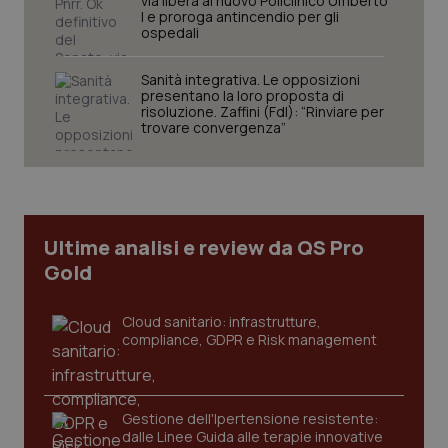
via libera al nuovo Policlinico Umberto
Nome
Fornitore
/
Dominio
Scaden
I e proroga antincendio per gli
ospedali
VISITOR_PRIVACY_METADATA
5 mesi
YouTube
settim
.youtube.com
Sanità integrativa. Le opposizioni
presentano la loro proposta di
risoluzione. Zaffini (FdI): “Rinviare per
trovare convergenza”
Ultime analisi e review da QS Pro
Gold
Cloud sanitario: infrastrutture,
compliance, GDPR e Risk management
CookieScriptConsent
5 mesi
CookieScript
settim
www.quotidianosanita.it
Gestione dell'Ipertensione resistente:
dalle Linee Guida alle terapie innovative