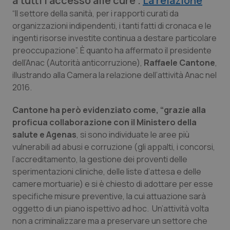
a tutti l’accesso alle cure”.
La relazione
Calabria
Asma & BPCO
“Il settore della sanità, per i rapporti curati da
organizzazioni indipendenti, i tanti fatti di cronaca e le
Campania
Car-T
ingenti risorse investite continua a destare particolare
preoccupazione”. È quanto ha affermato il presidente
Emilia-Romagna
Colesterolo & coronaropatie
dell’Anac (Autorità anticorruzione),
Raffaele Cantone
,
illustrando alla Camera la relazione dell’attività Anac nel
2016.
Friuli Venezia Giulia
Dermatite Atopica
Cantone ha però evidenziato come, “grazie alla
Lazio
Diabete & glucometri
proficua collaborazione con il Ministero della
salute e Agenas
, si sono individuate le aree più
Liguria
Disturbi dell’umore
vulnerabili ad abusi e corruzione (gli appalti, i concorsi,
l’accreditamento, la gestione dei proventi delle
Lombardia
Dolore
sperimentazioni cliniche, delle liste d’attesa e delle
camere mortuarie) e si è chiesto di adottare per esse
Marche
Donna & Salute
specifiche misure preventive, la cui attuazione sarà
oggetto di un piano ispettivo ad hoc. Un’attività volta
non a criminalizzare ma a preservare un settore che
Molise
Epatiti