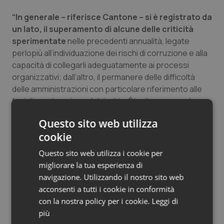
Salute orale & impianti
“In generale – riferisce Cantone – si è registrato da
un lato, il superamento di alcune delle criticità
Sangue & coagulazione
sperimentate
nelle precedenti annualità, legate
perlopiù all’individuazione dei rischi di corruzione e alla
Tiroide
capacità di collegarli adeguatamente ai processi
organizzativi; dall’altro, il permanere delle difficoltà
delle amministrazioni con particolare riferimento alle
Tumore al seno
fasi di ponderazione del rischio. È inoltre emersa la
necessità di migliorare le seguenti fasi: l’analisi di
Tumore ovarico
Questo sito web utilizza
contesto, esterno e interno, la mappatura dei
cookie
processi, l’individuazione e la valutazione del rischio,
Tumori del Polmone & Testa Collo
l’identificazione delle misure e le modalità di verifica,
Questo sito web utilizza i cookie per
monitoraggio e controllo delle stesse”.
migliorare la tua esperienza di
Tumori gastrointestinali
navigazione. Utilizzando il nostro sito web
acconsenti a tutti i cookie in conformità
Ulcera & Reflusso
06 Luglio 2017
con la nostra policy per i cookie.
Leggi di
© Riproduzione riservata
più
Vaccini