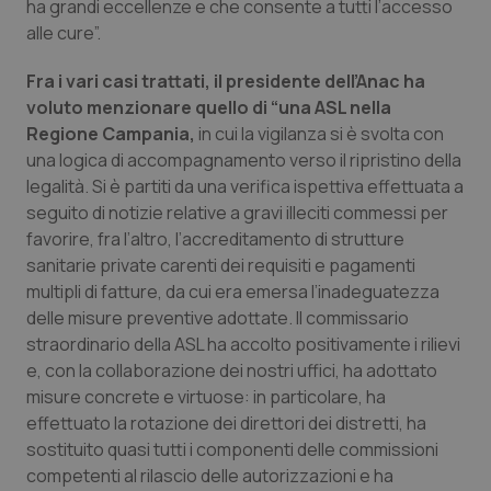
ha grandi eccellenze e che consente a tutti l’accesso
alle cure”.
Piemonte
HIV
Fra i vari casi trattati, il presidente dell’Anac ha
Provincia Autonoma di Bolzano
Infezioni & Febbre
voluto menzionare quello di “una ASL nella
Regione Campania,
in cui la vigilanza si è svolta con
Provincia Autonoma di Trento
Ipertensione & Scompenso
una logica di accompagnamento verso il ripristino della
legalità. Si è partiti da una verifica ispettiva effettuata a
Puglia
Malattie rare
seguito di notizie relative a gravi illeciti commessi per
favorire, fra l’altro, l’accreditamento di strutture
sanitarie private carenti dei requisiti e pagamenti
Sardegna
Malattia di Crohn & Rettocolite Ulcerosa
multipli di fatture, da cui era emersa l’inadeguatezza
delle misure preventive adottate. Il commissario
Sicilia
Neuroscienze & patologie neurodegenerative
straordinario della ASL ha accolto positivamente i rilievi
e, con la collaborazione dei nostri uffici, ha adottato
Toscana
Obesità
misure concrete e virtuose: in particolare, ha
effettuato la rotazione dei direttori dei distretti, ha
Umbria
Oftalmologia
sostituito quasi tutti i componenti delle commissioni
competenti al rilascio delle autorizzazioni e ha