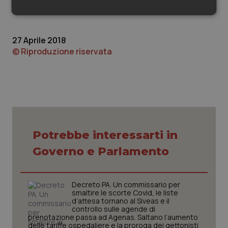
deve pensare”.
Necessari
Statistici
Marketing
27 Aprile 2018
© Riproduzione riservata
Necessari
Statistici
Marketing
I cookie necessari contribuiscono a rendere fruibile il
sito web abilitandone funzionalità di base quali la
navigazione sulle pagine e l'accesso alle aree
protette del sito. Il sito web non è in grado di
Potrebbe interessarti in
funzionare correttamente senza questi cookie.
Governo e Parlamento
Nome
Fornitore
/
Dominio
Scaden
VISITOR_PRIVACY_METADATA
5 mesi
YouTube
settim
.youtube.com
Decreto PA. Un commissario per
smaltire le scorte Covid, le liste
d’attesa tornano al Siveas e il
controllo sulle agende di
prenotazione passa ad Agenas. Saltano l’aumento
delle tariffe ospedaliere e la proroga dei gettonisti