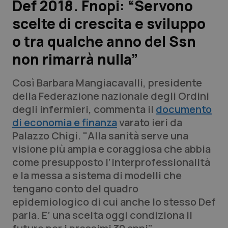
Def 2018. Fnopi: “Servono
scelte di crescita e sviluppo
Scienza e Farmaci
o tra qualche anno del Ssn
Studi e Analisi
non rimarrà nulla”
Lettere al direttore
Così Barbara Mangiacavalli, presidente
della Federazione nazionale degli Ordini
Edizioni Regionali
degli infermieri, commenta il
documento
di economia e finanza
varato ieri da
QS Pro
Palazzo Chigi. "Alla sanità serve una
visione più ampia e coraggiosa che abbia
Professionisti Sanitari.AI
come presupposto l’interprofessionalità
e la messa a sistema di modelli che
Abruzzo
QS Pro Gold
tengano conto del quadro
epidemiologico di cui anche lo stesso Def
QS Club
Newsletter
Basilicata
Artrite & artrosi
parla. E’ una scelta oggi condiziona il