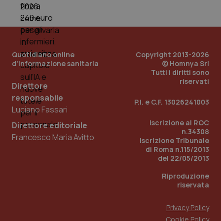
_ga_0VMQEQKQ1N
.quotidianosanita.it
1 anno 1
Questo
mese
cookie
VISITOR_INFO1_LIVE
5 mesi 4
Que
Google LLC
viene
settimane
imp
.youtube.com
utilizzato
You
da Google
ten
Analytics
pre
per
del
mantener
vid
Quotidiano online
Copyright 2013-2026
lo stato
inco
d'informazione sanitaria
© Homnya Srl
della
può
sessione.
det
Tutti i diritti sono
vis
riservati
Direttore
web
uti
responsabile
nuo
P.I. e C.F. 13026241003
ver
Luciano Fassari
dell
You
Iscrizione al ROC
Direttore editoriale
n.34308
__Secure-YNID
.youtube.com
5 mesi 4
Que
Francesco Maria Avitto
Iscrizione Tribunale
settimane
imp
You
di Roma n.115/2013
ten
del 22/05/2013
pre
del
Riproduzione
vid
inco
riservata
può
det
vis
Privacy Policy
web
uti
Cookie Policy