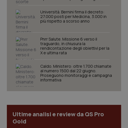
Università. Bernini firma il decreto:
27.000 posti per Medicina, 3.000 in
più rispetto a scorso anno
Pnrr Salute. Missione 6 verso il
traguardo, in chiusura la
rendicontazione degli obiettivi per la
X e ultima rata
CookieScriptConsent
5 mesi
CookieScript
settim
www.quotidianosanita.it
Caldo. Ministero: oltre 1.700 chiamate
al numero 1500 dal 22 giugno.
Proseguono monitoraggi e campagna
informativa
Ultime analisi e review da QS Pro
Gold