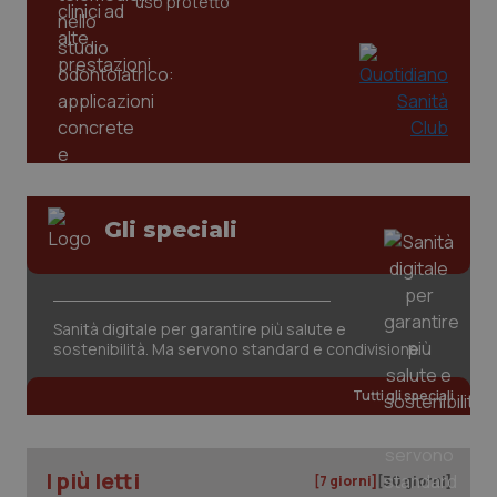
uso protetto
Gli speciali
Sanità digitale per garantire più salute e
PHPSESSID
Sessio
PHP.net
www.quotidianosanita.it
sostenibilità. Ma servono standard e condivisione
Tutti gli speciali
I più letti
[7 giorni]
[30 giorni]