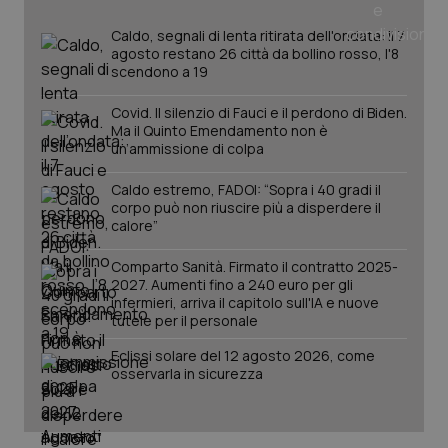
Caldo, segnali di lenta ritirata dell'ondata: il 7
agosto restano 26 città da bollino rosso, l'8
scendono a 19
Covid. Il silenzio di Fauci e il perdono di Biden.
Ma il Quinto Emendamento non è
un’ammissione di colpa
Caldo estremo, FADOI: “Sopra i 40 gradi il
corpo può non riuscire più a disperdere il
_ga_KM60CM4NPH
.quotidianosanita.it
1 anno
calore”
mes
Comparto Sanità. Firmato il contratto 2025-
2027. Aumenti fino a 240 euro per gli
infermieri, arriva il capitolo sull'IA e nuove
tutele per il personale
Eclissi solare del 12 agosto 2026, come
osservarla in sicurezza
Fornitore
/
Nome
Scadenza
Descrizion
Dominio
Nome
Fornitore
/
Dominio
Scadenza
Des