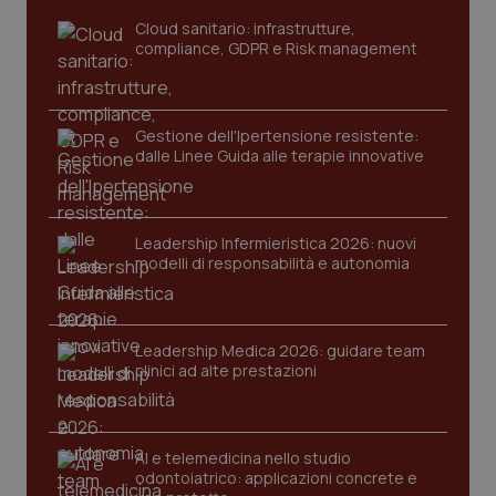
tracking-sites-ironfish-
www.quotidianosanita.it
4
Cloud sanitario: infrastrutture,
tracking-enable
settim
2 gior
compliance, GDPR e Risk management
Gestione dell'Ipertensione resistente:
tracking-sites-ironfish-
www.quotidianosanita.it
4
dalle Linee Guida alle terapie innovative
session-id
settim
2 gior
Leadership Infermieristica 2026: nuovi
modelli di responsabilità e autonomia
_ga
1 anno
Google LLC
mes
.quotidianosanita.it
Leadership Medica 2026: guidare team
clinici ad alte prestazioni
AI e telemedicina nello studio
odontoiatrico: applicazioni concrete e