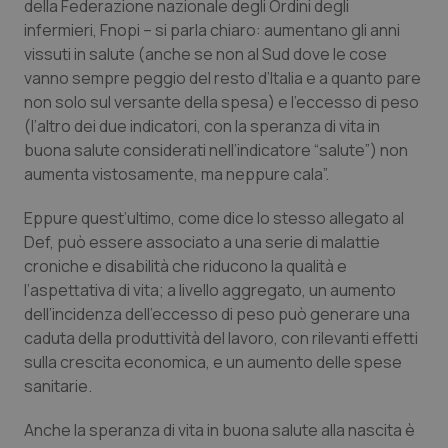
della Federazione nazionale degli Ordini degli
infermieri, Fnopi – si parla chiaro: aumentano gli anni
Piemonte
HIV
vissuti in salute (anche se non al Sud dove le cose
vanno sempre peggio del resto d’Italia e a quanto pare
Provincia Autonoma di Bolzano
Infezioni & Febbre
non solo sul versante della spesa) e l’eccesso di peso
(l’altro dei due indicatori, con la speranza di vita in
Provincia Autonoma di Trento
Ipertensione & Scompenso
buona salute considerati nell’indicatore “salute”) non
aumenta vistosamente, ma neppure cala”.
Puglia
Malattie rare
Eppure quest’ultimo, come dice lo stesso allegato al
Def, può essere associato a una serie di malattie
Sardegna
Malattia di Crohn & Rettocolite Ulcerosa
croniche e disabilità che riducono la qualità e
l’aspettativa di vita; a livello aggregato, un aumento
Sicilia
Neuroscienze & patologie neurodegenerative
dell’incidenza dell’eccesso di peso può generare una
caduta della produttività del lavoro, con rilevanti effetti
Toscana
Obesità
sulla crescita economica, e un aumento delle spese
sanitarie.
Umbria
Oftalmologia
Anche la speranza di vita in buona salute alla nascita è