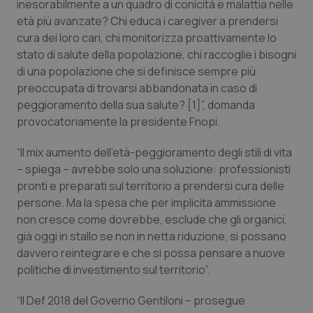
inesorabilmente a un quadro di conicità e malattia nelle
Salute orale & impianti
età più avanzate? Chi educa i caregiver a prendersi
cura dei loro cari, chi monitorizza proattivamente lo
Sangue & coagulazione
stato di salute della popolazione, chi raccoglie i bisogni
di una popolazione che si definisce sempre più
preoccupata di trovarsi abbandonata in caso di
Tiroide
peggioramento della sua salute? [1]”, domanda
provocatoriamente la presidente Fnopi.
Tumore al seno
“Il mix aumento dell’età-peggioramento degli stili di vita
Tumore ovarico
– spiega – avrebbe solo una soluzione: professionisti
pronti e preparati sul territorio a prendersi cura delle
Tumori del Polmone & Testa Collo
persone. Ma la spesa che per implicita ammissione
non cresce come dovrebbe, esclude che gli organici,
Tumori gastrointestinali
già oggi in stallo se non in netta riduzione, si possano
davvero reintegrare e che si possa pensare a nuove
politiche di investimento sul territorio”.
Ulcera & Reflusso
“Il Def 2018 del Governo Gentiloni – prosegue
Vaccini