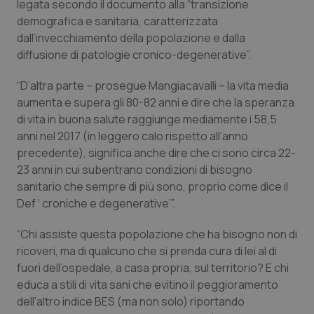
Valle D’Aosta
Oncodermatologia
legata secondo il documento alla “transizione
demografica e sanitaria, caratterizzata
dall’invecchiamento della popolazione e dalla
Veneto
Oncoematologia
diffusione di patologie cronico-degenerative”.
Oncologia & Nutrizione
“D’altra parte – prosegue Mangiacavalli – la vita media
aumenta e supera gli 80-82 anni e dire che la speranza
Psoriasi & pelle
di vita in buona salute raggiunge mediamente i 58,5
anni nel 2017 (in leggero calo rispetto all’anno
Quotidiano Cardiologia
precedente), significa anche dire che ci sono circa 22-
23 anni in cui subentrano condizioni di bisogno
Quotidiano Chirurgia
sanitario che sempre di più sono, proprio come dice il
Def ‘ croniche e degenerative’”.
Quotidiano Oncologia
“Chi assiste questa popolazione che ha bisogno non di
ricoveri, ma di qualcuno che si prenda cura di lei al di
Quotidiano Pediatria
fuori dell’ospedale, a casa propria, sul territorio? E chi
educa a stili di vita sani che evitino il peggioramento
Rene & patologie urogenitali
dell’altro indice BES (ma non solo) riportando