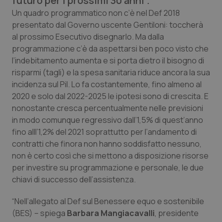
futuro per i prossimi 30 anni".
Calabria
Asma & BPCO
Un quadro programmatico non c’è nel Def 2018
presentato dal Governo uscente Gentiloni: toccherà
Campania
Car-T
al prossimo Esecutivo disegnarlo. Ma dalla
programmazione c’è da aspettarsi ben poco visto che
Emilia-Romagna
Colesterolo & coronaropatie
l’indebitamento aumenta e si porta dietro il bisogno di
risparmi (tagli) e la spesa sanitaria riduce ancora la sua
incidenza sul Pil. Lo fa costantemente, fino almeno al
Friuli Venezia Giulia
Dermatite Atopica
2020 e solo dal 2022-2025 le ipotesi sono di crescita. E
nonostante cresca percentualmente nelle previsioni
Lazio
Diabete & glucometri
in modo comunque regressivo dall’1,5% di quest’anno
fino alll’1,2% del 2021 soprattutto per l’andamento di
Liguria
Disturbi dell’umore
contratti che finora non hanno soddisfatto nessuno,
non è certo così che si mettono a disposizione risorse
Lombardia
Dolore
per investire su programmazione e personale, le due
chiavi di successo dell’assistenza.
Marche
Donna & Salute
“Nell’allegato al Def sul Benessere equo e sostenibile
(BES) – spiega
Molise
Epatiti
Barbara Mangiacavalli
, presidente