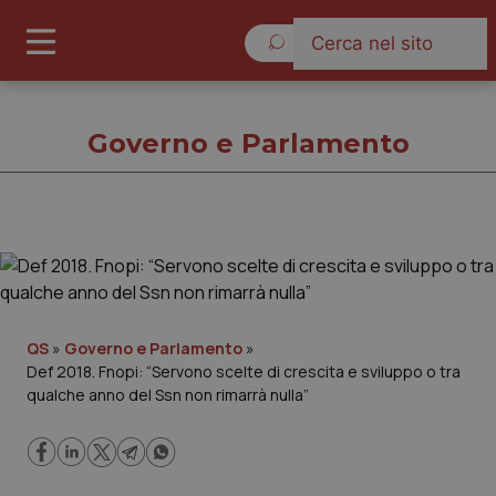
Sabato 8 Agosto 2026
Governo e Parlamento
Governo e Parlamento
Cronache
QS
»
Governo e Parlamento
»
Def 2018. Fnopi: “Servono scelte di crescita e sviluppo o tra
Governo e Parlamento
qualche anno del Ssn non rimarrà nulla”
Regioni e Asl
Lavoro e Professioni