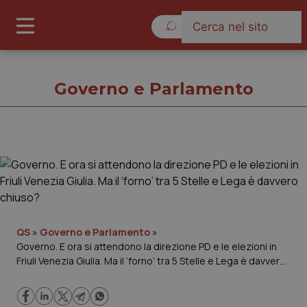
Venerdì 7 Agosto 2026
Governo e Parlamento
Governo e Parlamento
Cronache
Governo e Parlamento
QS
»
Governo e Parlamento
»
Governo. E ora si attendono la direzione PD e le elezioni in
Friuli Venezia Giulia. Ma il ‘forno’ tra 5 Stelle e Lega è davvero
Regioni e Asl
chiuso?
Lavoro e Professioni