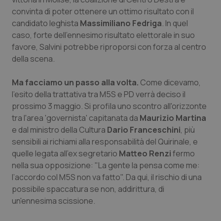
convinta di poter ottenere un ottimo risultato con il
Piemonte
HIV
candidato leghista
Massimiliano Fedriga
. In quel
caso, forte dell'ennesimo risultato elettorale in suo
Provincia Autonoma di Bolzano
Infezioni & Febbre
favore, Salvini potrebbe riproporsi con forza al centro
della scena.
Provincia Autonoma di Trento
Ipertensione & Scompenso
Ma facciamo un passo alla volta.
Come dicevamo,
Puglia
Malattie rare
l'esito della trattativa tra M5S e PD verrà deciso il
prossimo 3 maggio. Si profila uno scontro all'orizzonte
tra l'area 'governista' capitanata da
Maurizio Martina
Sardegna
Malattia di Crohn & Rettocolite Ulcerosa
e dal ministro della Cultura
Dario Franceschini
, più
sensibili ai richiami alla responsabilità del Quirinale, e
Sicilia
Neuroscienze & patologie neurodegenerative
quelle legata all'ex segretario
Matteo Renzi
fermo
nella sua opposizione: "La gente la pensa come me:
Toscana
Obesità
l’accordo col M5S non va fatto". Da qui, il rischio di una
possibile spaccatura se non, addirittura, di
Umbria
Oftalmologia
un'ennesima scissione.