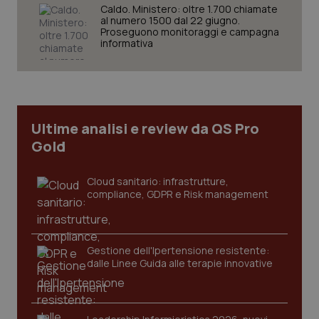
Caldo. Ministero: oltre 1.700 chiamate
al numero 1500 dal 22 giugno.
Proseguono monitoraggi e campagna
informativa
CookieScriptConsent
5 mesi
CookieScript
settim
www.quotidianosanita.it
Ultime analisi e review da QS Pro
Gold
Cloud sanitario: infrastrutture,
compliance, GDPR e Risk management
Gestione dell'Ipertensione resistente:
tracking-sites-ironfish-
www.quotidianosanita.it
4
tracking-enable
settim
dalle Linee Guida alle terapie innovative
2 gior