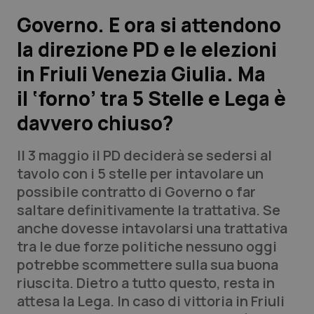
Governo. E ora si attendono
Scienza e Farmaci
la direzione PD e le elezioni
in Friuli Venezia Giulia. Ma
Studi e Analisi
il ‘forno’ tra 5 Stelle e Lega è
Lettere al direttore
davvero chiuso?
Edizioni Regionali
Il 3 maggio il PD deciderà se sedersi al
tavolo con i 5 stelle per intavolare un
QS Pro
possibile contratto di Governo o far
saltare definitivamente la trattativa. Se
Professionisti Sanitari.AI
anche dovesse intavolarsi una trattativa
tra le due forze politiche nessuno oggi
Abruzzo
QS Pro Gold
potrebbe scommettere sulla sua buona
riuscita. Dietro a tutto questo, resta in
QS Club
Newsletter
Basilicata
Artrite & artrosi
attesa la Lega. In caso di vittoria in Friuli