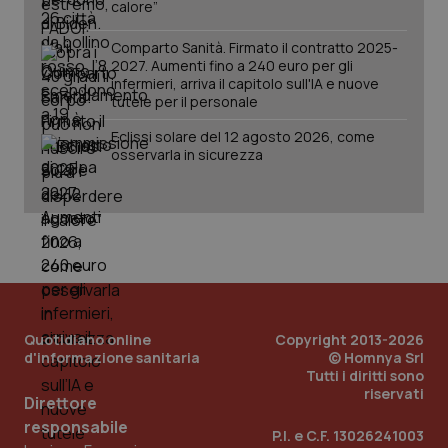
calore”
Comparto Sanità. Firmato il contratto 2025-
2027. Aumenti fino a 240 euro per gli
infermieri, arriva il capitolo sull'IA e nuove
tutele per il personale
_ga_KM60CM4NPH
.quotidianosanita.it
1 anno
mes
Eclissi solare del 12 agosto 2026, come
osservarla in sicurezza
Fornitore
/
Nome
Scadenza
Descrizion
Dominio
Nome
Fornitore
/
Dominio
Scadenza
Des
Quotidiano online
Copyright 2013-2026
_ga_0VMQEQKQ1N
.quotidianosanita.it
1 anno 1
Questo
mese
cookie
d'informazione sanitaria
© Homnya Srl
VISITOR_INFO1_LIVE
5 mesi 4
Que
Google LLC
viene
settimane
imp
.youtube.com
Tutti i diritti sono
utilizzato
You
riservati
da Google
ten
Direttore
Analytics
pre
responsabile
per
del
P.I. e C.F. 13026241003
mantener
vid