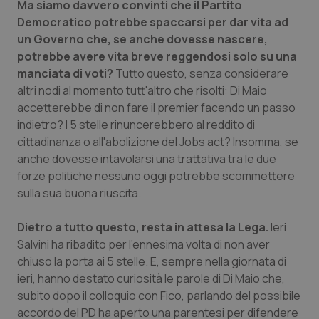
Valle D’Aosta
Oncodermatologia
Ma siamo davvero convinti che il Partito
Democratico potrebbe spaccarsi per dar vita ad
Veneto
Oncoematologia
un Governo che, se anche dovesse nascere,
potrebbe avere vita breve reggendosi solo su una
manciata di voti?
Tutto questo, senza considerare
Oncologia & Nutrizione
altri nodi al momento tutt'altro che risolti: Di Maio
accetterebbe di non fare il premier facendo un passo
Psoriasi & pelle
indietro? I 5 stelle rinuncerebbero al reddito di
cittadinanza o all'abolizione del Jobs act? Insomma, se
Quotidiano Cardiologia
anche dovesse intavolarsi una trattativa tra le due
forze politiche nessuno oggi potrebbe scommettere
Quotidiano Chirurgia
sulla sua buona riuscita.
Quotidiano Oncologia
Dietro a tutto questo, resta in attesa la Lega.
Ieri
Salvini ha ribadito per l'ennesima volta di non aver
Quotidiano Pediatria
chiuso la porta ai 5 stelle. E, sempre nella giornata di
ieri, hanno destato curiosità le parole di Di Maio che,
subito dopo il colloquio con Fico, parlando del possibile
Rene & patologie urogenitali
accordo del PD ha aperto una parentesi per difendere