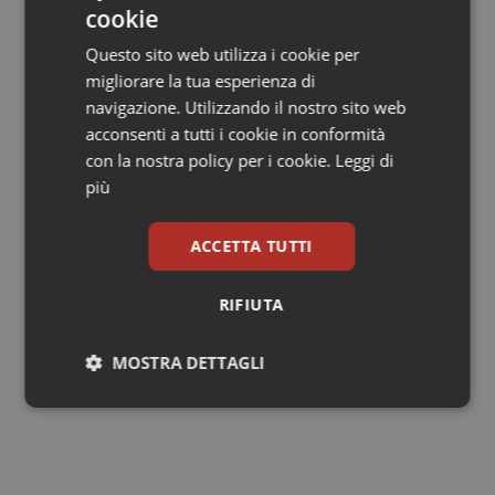
cookie
Un pensiero ripreso ieri dalla stessa capogruppo alla
Questo sito web utilizza i cookie per
Camera del M5S
Giulia Grillo
durante un suo
migliorare la tua esperienza di
intervento a
Zapping
su Radio1: "Non tanto da un punto
navigazione. Utilizzando il nostro sito web
di vista personale ma per coerenza, avremmo
acconsenti a tutti i cookie in conformità
preferito governare con la forza politica premiata nelle
con la nostra policy per i cookie.
Leggi di
elezioni e quindi con la Lega".
più
Giovanni Rodriquez
ACCETTA TUTTI
RIFIUTA
G.R.
27 Aprile 2018
MOSTRA DETTAGLI
© Riproduzione riservata
Necessari
Statistici
Marketing