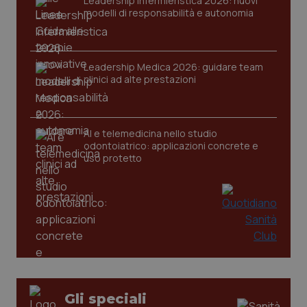
Leadership Infermieristica 2026: nuovi
tracking-sites-ironfish-
www.quotidianosanita.it
4
modelli di responsabilità e autonomia
session-id
settim
2 gior
Leadership Medica 2026: guidare team
clinici ad alte prestazioni
_ga
1 anno
Google LLC
mes
.quotidianosanita.it
AI e telemedicina nello studio
odontoiatrico: applicazioni concrete e
uso protetto
Gli speciali