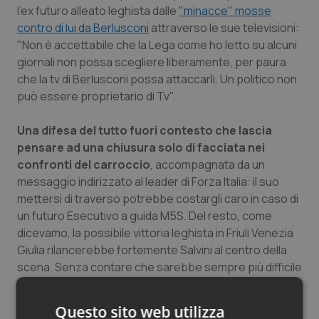
l'ex futuro alleato leghista dalle
"minacce" mosse
Salute orale & impianti
contro di lui da Berlusconi
attraverso le sue televisioni:
"Non è accettabile che la Lega come ho letto su alcuni
Sangue & coagulazione
giornali non possa scegliere liberamente, per paura
che la tv di Berlusconi possa attaccarli. Un politico non
Tiroide
può essere proprietario di Tv".
Tumore al seno
Una difesa del tutto fuori contesto che lascia
pensare ad una chiusura solo di facciata nei
Tumore ovarico
confronti del carroccio
, accompagnata da un
messaggio indirizzato al leader di Forza Italia: il suo
mettersi di traverso potrebbe costargli caro in caso di
Tumori del Polmone & Testa Collo
un futuro Esecutivo a guida M5S. Del resto, come
dicevamo, la possibile vittoria leghista in Friuli Venezia
Tumori gastrointestinali
Giulia rilancerebbe fortemente Salvini al centro della
scena. Senza contare che sarebbe sempre più difficile
Ulcera & Reflusso
lasciare all'opposizione una forza politica che, come i 5
stelle al Sud, ha di fatto egemonizzato il Nord del
Questo sito web utilizza
Vaccini
Paese.