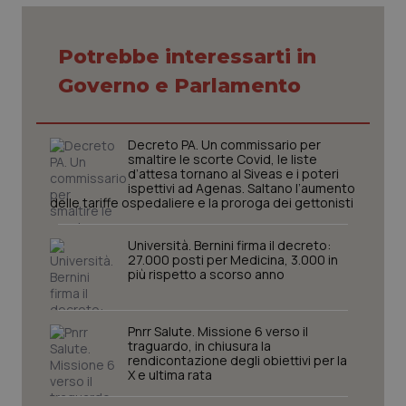
Potrebbe interessarti in
Necessari
Statistici
Marketing
Governo e Parlamento
I cookie necessari contribuiscono a rendere fruibile il
sito web abilitandone funzionalità di base quali la
navigazione sulle pagine e l'accesso alle aree
protette del sito. Il sito web non è in grado di
Decreto PA. Un commissario per
funzionare correttamente senza questi cookie.
smaltire le scorte Covid, le liste
d’attesa tornano al Siveas e i poteri
Nome
Fornitore
/
Dominio
Scaden
ispettivi ad Agenas. Saltano l’aumento
delle tariffe ospedaliere e la proroga dei gettonisti
VISITOR_PRIVACY_METADATA
5 mesi
YouTube
settim
.youtube.com
Università. Bernini firma il decreto:
27.000 posti per Medicina, 3.000 in
più rispetto a scorso anno
Pnrr Salute. Missione 6 verso il
traguardo, in chiusura la
rendicontazione degli obiettivi per la
X e ultima rata