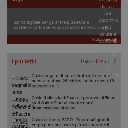
Sanità digitale per garantire più salute e
sostenibilità. Ma servono standard e condivisione
Tutti gli speciali
PHPSESSID
Sessio
PHP.net
www.quotidianosanita.it
I più letti
[7 giorni]
[30 giorni]
Caldo, segnali di lenta ritirata dell'ondata: il 7
agosto restano 26 città da bollino rosso, l'8
scendono a 19
Covid. Il silenzio di Fauci e il perdono di Biden.
Ma il Quinto Emendamento non è
un’ammissione di colpa
Caldo estremo, FADOI: “Sopra i 40 gradi il
corpo può non riuscire più a disperdere il