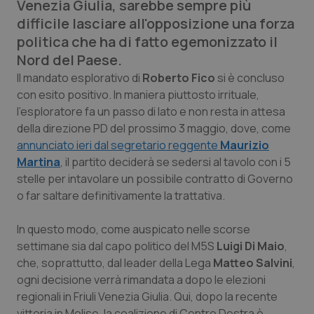
Venezia Giulia, sarebbe sempre più
Calabria
Asma & BPCO
difficile lasciare all'opposizione una forza
politica che ha di fatto egemonizzato il
Campania
Car-T
Nord del Paese.
Il mandato esplorativo di
Roberto Fico
si è concluso
Emilia-Romagna
Colesterolo & coronaropatie
con esito positivo. In maniera piuttosto irrituale,
l'esploratore fa un passo di lato e non resta in attesa
Friuli Venezia Giulia
Dermatite Atopica
della direzione PD del prossimo 3 maggio, dove, come
annunciato ieri dal segretario reggente
Maurizio
Lazio
Diabete & glucometri
Martina
, il partito deciderà se sedersi al tavolo con i 5
stelle per intavolare un possibile contratto di Governo
Liguria
Disturbi dell’umore
o far saltare definitivamente la trattativa.
Lombardia
Dolore
In questo modo, come auspicato nelle scorse
settimane sia dal capo politico del M5S
Luigi Di Maio
,
che, soprattutto, dal leader della Lega
Matteo Salvini
,
Marche
Donna & Salute
ogni decisione verrà rimandata a dopo le elezioni
regionali in Friuli Venezia Giulia. Qui, dopo la recente
Molise
Epatiti
vittoria in Molise, la coalizione di Centro Destra è