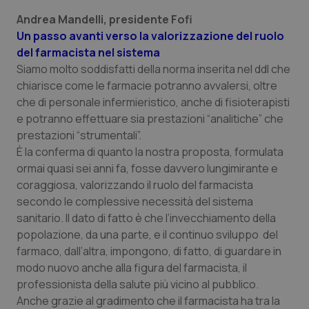
Andrea Mandelli, presidente Fofi
Piemonte
HIV
Un passo avanti verso la valorizzazione del ruolo
del farmacista nel sistema
Provincia Autonoma di Bolzano
Infezioni & Febbre
Siamo molto soddisfatti della norma inserita nel ddl che
chiarisce come le farmacie potranno avvalersi, oltre
Provincia Autonoma di Trento
Ipertensione & Scompenso
che di personale infermieristico, anche di fisioterapisti
e potranno effettuare sia prestazioni “analitiche” che
Puglia
Malattie rare
prestazioni “strumentali”.
È la conferma di quanto la nostra proposta, formulata
Sardegna
Malattia di Crohn & Rettocolite Ulcerosa
ormai quasi sei anni fa, fosse davvero lungimirante e
coraggiosa, valorizzando il ruolo del farmacista
secondo le complessive necessità del sistema
Sicilia
Neuroscienze & patologie neurodegenerative
sanitario. Il dato di fatto è che l’invecchiamento della
popolazione, da una parte, e il continuo sviluppo del
Toscana
Obesità
farmaco, dall’altra, impongono, di fatto, di guardare in
modo nuovo anche alla figura del farmacista, il
Umbria
Oftalmologia
professionista della salute più vicino al pubblico.
Anche grazie al gradimento che il farmacista ha tra la