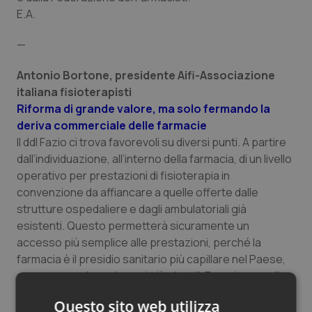
E.A.
—
Antonio Bortone, presidente Aifi-Associazione
italiana fisioterapisti
Riforma di grande valore, ma solo fermando la
deriva commerciale delle farmacie
Il ddl Fazio ci trova favorevoli su diversi punti. A partire
dall’individuazione, all’interno della farmacia, di un livello
operativo per prestazioni di fisioterapia in
convenzione da affiancare a quelle offerte dalle
strutture ospedaliere e dagli ambulatoriali già
esistenti. Questo permetterà sicuramente un
accesso più semplice alle prestazioni, perché la
farmacia è il presidio sanitario più capillare nel Paese,
presente anche nei paesi più piccoli. Fare ricorso alla
fisioterapia diventerà più semplice anche per le
Questo sito web utilizza
persone non autosufficienti e non autonome, e per gli