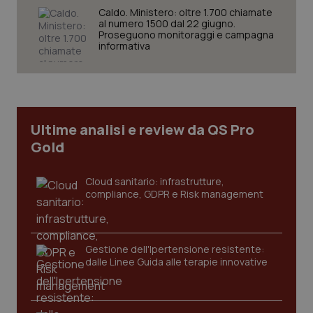
Caldo. Ministero: oltre 1.700 chiamate
tracking-sites-ironfish-
www.quotidianosanita.it
4
al numero 1500 dal 22 giugno.
session-id
settim
2 gior
Proseguono monitoraggi e campagna
informativa
_ga
1 anno
Google LLC
mes
.quotidianosanita.it
Ultime analisi e review da QS Pro
Gold
Cloud sanitario: infrastrutture,
compliance, GDPR e Risk management
Gestione dell'Ipertensione resistente:
dalle Linee Guida alle terapie innovative