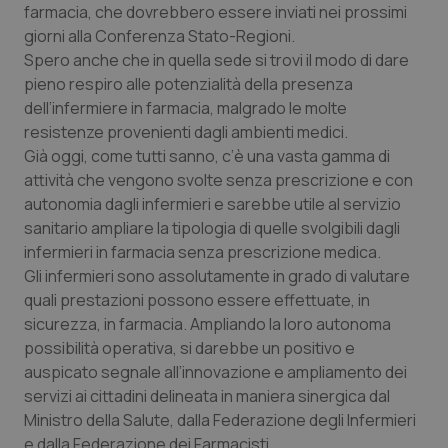
farmacia, che dovrebbero essere inviati nei prossimi
Salute orale & impianti
giorni alla Conferenza Stato-Regioni.
Spero anche che in quella sede si trovi il modo di dare
Sangue & coagulazione
pieno respiro alle potenzialità della presenza
dell’infermiere in farmacia, malgrado le molte
Tiroide
resistenze provenienti dagli ambienti medici.
Già oggi, come tutti sanno, c’è una vasta gamma di
Tumore al seno
attività che vengono svolte senza prescrizione e con
autonomia dagli infermieri e sarebbe utile al servizio
sanitario ampliare la tipologia di quelle svolgibili dagli
Tumore ovarico
infermieri in farmacia senza prescrizione medica.
Gli infermieri sono assolutamente in grado di valutare
Tumori del Polmone & Testa Collo
quali prestazioni possono essere effettuate, in
sicurezza, in farmacia. Ampliando la loro autonoma
Tumori gastrointestinali
possibilità operativa, si darebbe un positivo e
auspicato segnale all’innovazione e ampliamento dei
Ulcera & Reflusso
servizi ai cittadini delineata in maniera sinergica dal
Ministro della Salute, dalla Federazione degli Infermieri
Vaccini
e dalla Federazione dei Farmacisti.