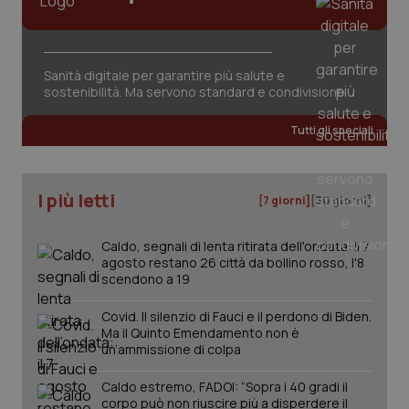
Sanità digitale per garantire più salute e
sostenibilità. Ma servono standard e condivisione
_ga_KM60CM4NPH
.quotidianosanita.it
1 anno
mes
Tutti gli speciali
I più letti
[7 giorni]
[30 giorni]
Caldo, segnali di lenta ritirata dell'ondata: il 7
agosto restano 26 città da bollino rosso, l'8
Fornitore
/
scendono a 19
Nome
Scadenza
Descrizion
Dominio
Nome
Fornitore
/
Dominio
Scadenza
Des
_ga_0VMQEQKQ1N
.quotidianosanita.it
1 anno 1
Questo
Covid. Il silenzio di Fauci e il perdono di Biden.
mese
cookie
VISITOR_INFO1_LIVE
5 mesi 4
Que
Google LLC
Ma il Quinto Emendamento non è
viene
settimane
imp
.youtube.com
un’ammissione di colpa
utilizzato
You
da Google
ten
Analytics
pre
Caldo estremo, FADOI: “Sopra i 40 gradi il
per
del
corpo può non riuscire più a disperdere il
mantener
vid