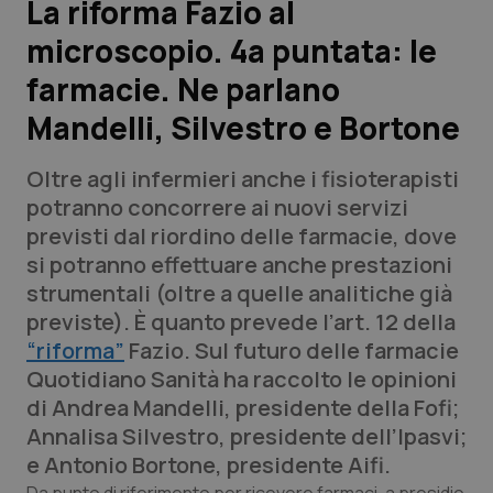
La riforma Fazio al
microscopio. 4a puntata: le
Scienza e Farmaci
farmacie. Ne parlano
Studi e Analisi
Mandelli, Silvestro e Bortone
Lettere al direttore
Oltre agli infermieri anche i fisioterapisti
potranno concorrere ai nuovi servizi
Edizioni Regionali
previsti dal riordino delle farmacie, dove
si potranno effettuare anche prestazioni
QS Pro
strumentali (oltre a quelle analitiche già
previste). È quanto prevede l’art. 12 della
Professionisti Sanitari.AI
“riforma”
Fazio. Sul futuro delle farmacie
Quotidiano Sanità
ha raccolto le opinioni
Abruzzo
QS Pro Gold
di Andrea Mandelli, presidente della Fofi;
Annalisa Silvestro, presidente dell’Ipasvi;
QS Club
Newsletter
Basilicata
Artrite & artrosi
e Antonio Bortone, presidente Aifi.