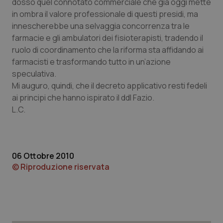
dosso quel connotato commerciale che già oggi mette
in ombra il valore professionale di questi presidi, ma
innescherebbe una selvaggia concorrenza tra le
Necessari
Statistici
Marketing
farmacie e gli ambulatori dei fisioterapisti, tradendo il
ruolo di coordinamento che la riforma sta affidando ai
I cookie necessari contribuiscono a rendere fruibile il
sito web abilitandone funzionalità di base quali la
farmacisti e trasformando tutto in un’azione
navigazione sulle pagine e l'accesso alle aree
speculativa.
protette del sito. Il sito web non è in grado di
funzionare correttamente senza questi cookie.
Mi auguro, quindi, che il decreto applicativo resti fedeli
ai principi che hanno ispirato il ddl Fazio.
Nome
Fornitore
/
Dominio
Scaden
L.C.
VISITOR_PRIVACY_METADATA
5 mesi
YouTube
settim
.youtube.com
06 Ottobre 2010
© Riproduzione riservata