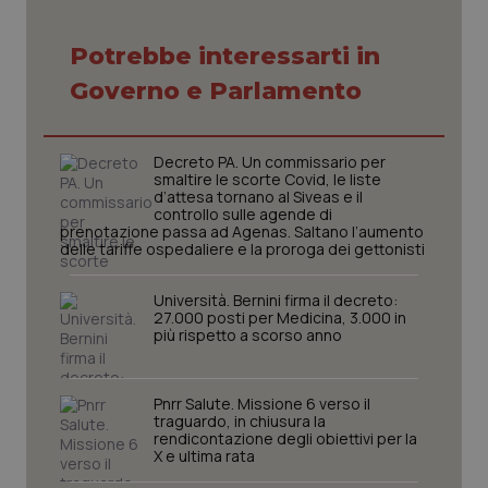
Potrebbe interessarti in
Governo e Parlamento
CookieScriptConsent
5 mesi
CookieScript
settim
www.quotidianosanita.it
Decreto PA. Un commissario per
smaltire le scorte Covid, le liste
d’attesa tornano al Siveas e il
controllo sulle agende di
prenotazione passa ad Agenas. Saltano l’aumento
delle tariffe ospedaliere e la proroga dei gettonisti
Università. Bernini firma il decreto:
27.000 posti per Medicina, 3.000 in
più rispetto a scorso anno
tracking-sites-ironfish-
www.quotidianosanita.it
4
tracking-enable
settim
Pnrr Salute. Missione 6 verso il
2 gior
traguardo, in chiusura la
rendicontazione degli obiettivi per la
X e ultima rata