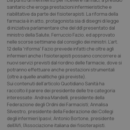
Da punto di riferimento per ricevere farmaci, a presidio
Calabria
Asma & BPCO
sanitario che eroga prestazioni infermieristiche e
riabilitative da parte dei fisioterapisti. La riforma della
Campania
Car-T
farmacia è in atto, protagonista sia di disegni di legge
di iniziativa parlamentare che del ddl presentato dal
Emilia-Romagna
Colesterolo & coronaropatie
ministro della Salute, Ferruccio Fazio, ed approvato
nelle scorse settimane dal consiglio dei ministri. L’art.
12 della “riforma” Fazio prevede infatti che oltre agli
Friuli Venezia Giulia
Dermatite Atopica
infermieri anche i fisioterapisti possano concorrere ai
nuovi servizi previsti dal riordino delle farmacie, dove si
Lazio
Diabete & glucometri
potranno effettuare anche prestazioni strumentali
(oltre a quelle analitiche già previste).
Liguria
Disturbi dell’umore
Sui contenuti dell’articolo
Quotidiano Sanità
ha
raccolto il parere dei presidente delle tre categoria
Lombardia
Dolore
interessate: Andrea Mandelli, presidente della
Federazione degli Ordini dei Farmacisti; Annalisa
Marche
Donna & Salute
Silvestro, presidente della Federazione dei Collegi
degli infermieri Ipasvi; Antonio Bortone, presidente
Molise
Epatiti
dell’Aifi, l’Associazione italiana dei fisioterapisti.