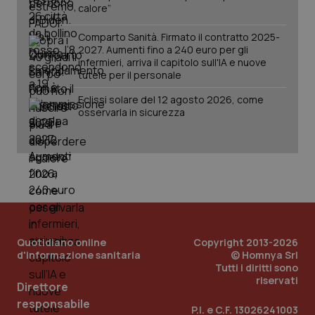
lo stato
inco
calore”
della
può
sessione.
det
Comparto Sanità. Firmato il contratto 2025-
vis
web
2027. Aumenti fino a 240 euro per gli
uti
infermieri, arriva il capitolo sull'IA e nuove
nuo
tutele per il personale
ver
dell
You
Eclissi solare del 12 agosto 2026, come
osservarla in sicurezza
__Secure-YNID
.youtube.com
5 mesi 4
Que
settimane
imp
You
ten
pre
del
vid
inco
può
det
vis
web
uti
Quotidiano online
Copyright 2013-2026
nuo
ver
d'informazione sanitaria
© Homnya Srl
dell
Tutti i diritti sono
You
riservati
Direttore
YSC
Sessione
Que
Google LLC
responsabile
imp
.youtube.com
P.I. e C.F. 13026241003
You