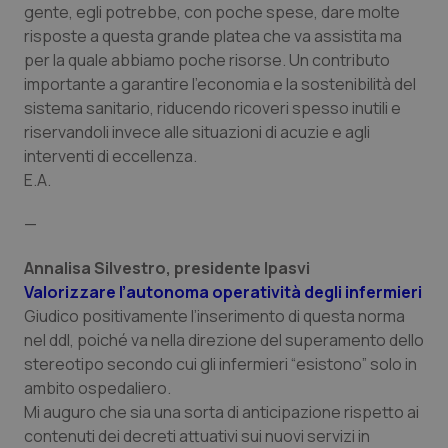
Valle D’Aosta
Oncodermatologia
gente, egli potrebbe, con poche spese, dare molte
risposte a questa grande platea che va assistita ma
Veneto
Oncoematologia
per la quale abbiamo poche risorse. Un contributo
importante a garantire l’economia e la sostenibilità del
Oncologia & Nutrizione
sistema sanitario, riducendo ricoveri spesso inutili e
riservandoli invece alle situazioni di acuzie e agli
interventi di eccellenza.
Psoriasi & pelle
E.A.
Quotidiano Cardiologia
—
Quotidiano Chirurgia
Annalisa Silvestro, presidente Ipasvi
Valorizzare l’autonoma operatività degli infermieri
Quotidiano Oncologia
Giudico positivamente l’inserimento di questa norma
nel ddl, poiché va nella direzione del superamento dello
stereotipo secondo cui gli infermieri “esistono” solo in
Quotidiano Pediatria
ambito ospedaliero.
Mi auguro che sia una sorta di anticipazione rispetto ai
Rene & patologie urogenitali
contenuti dei decreti attuativi sui nuovi servizi in