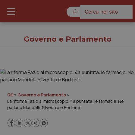
Venerdì 7 Agosto 2026
Governo e Parlamento
Governo e Parlamento
Cronache
QS
»
Governo e Parlamento
»
La riforma Fazio al microscopio. 4a puntata: le farmacie. Ne
Governo e Parlamento
parlano Mandelli, Silvestro e Bortone
Regioni e Asl
Lavoro e Professioni