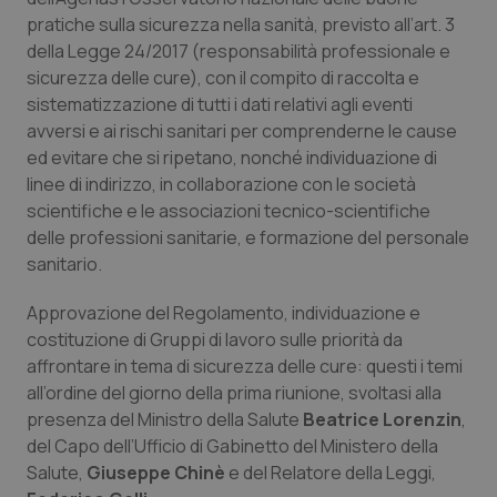
Calabria
Asma & BPCO
pratiche sulla sicurezza nella sanità, previsto all’art. 3
della Legge 24/2017 (responsabilità professionale e
Campania
Car-T
sicurezza delle cure), con il compito di raccolta e
sistematizzazione di tutti i dati relativi agli eventi
avversi e ai rischi sanitari per comprenderne le cause
Emilia-Romagna
Colesterolo & coronaropatie
ed evitare che si ripetano, nonché individuazione di
linee di indirizzo, in collaborazione con le società
Friuli Venezia Giulia
Dermatite Atopica
scientifiche e le associazioni tecnico-scientifiche
delle professioni sanitarie, e formazione del personale
Lazio
Diabete & glucometri
sanitario.
Liguria
Disturbi dell’umore
Approvazione del Regolamento, individuazione e
costituzione di Gruppi di lavoro sulle priorità da
Lombardia
Dolore
affrontare in tema di sicurezza delle cure: questi i temi
all’ordine del giorno della prima riunione, svoltasi alla
presenza del Ministro della Salute
Marche
Donna & Salute
Beatrice Lorenzin
,
del Capo dell’Ufficio di Gabinetto del Ministero della
Salute,
Giuseppe Chinè
e del Relatore della Leggi,
Molise
Epatiti