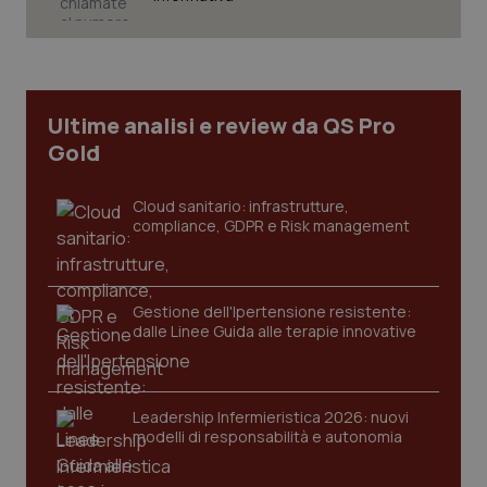
Ultime analisi e review da QS Pro
Gold
Cloud sanitario: infrastrutture,
compliance, GDPR e Risk management
Gestione dell'Ipertensione resistente:
CookieScriptConsent
5 mesi
CookieScript
dalle Linee Guida alle terapie innovative
settim
www.quotidianosanita.it
Leadership Infermieristica 2026: nuovi
modelli di responsabilità e autonomia