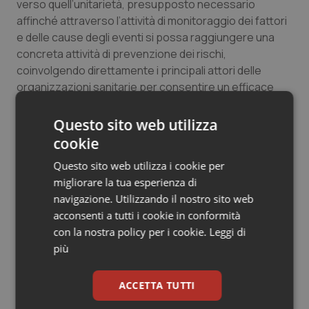
verso quell’unitarietà, presupposto necessario
Salute orale & impianti
affinché attraverso l’attività di monitoraggio dei fattori
e delle cause degli eventi si possa raggiungere una
Sangue & coagulazione
concreta attività di prevenzione dei rischi,
coinvolgendo direttamente i principali attori delle
organizzazioni sanitarie per consentire un efficace
Tiroide
coordinamento dei comportamenti della cultura degli
operatori sanitari, ad ogni livello”.
Tumore al seno
Questo sito web utilizza
cookie
Tumore ovarico
Questo sito web utilizza i cookie per
22 Marzo 2018
© Riproduzione riservata
migliorare la tua esperienza di
Tumori del Polmone & Testa Collo
navigazione. Utilizzando il nostro sito web
acconsenti a tutti i cookie in conformità
Tumori gastrointestinali
con la nostra policy per i cookie.
Leggi di
più
Ulcera & Reflusso
ACCETTA TUTTI
Potrebbe interessarti in
Vaccini