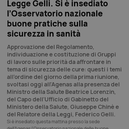
Legge Gelli. Si è insediato
l’Osservatorio nazionale
Scienza e Farmaci
buone pratiche sulla
Studi e Analisi
sicurezza in sanità
Lettere al direttore
Approvazione del Regolamento,
individuazione e costituzione di Gruppi
Edizioni Regionali
di lavoro sulle priorità da affrontare in
tema di sicurezza delle cure: questi i temi
QS Pro
all’ordine del giorno della prima riunione,
svoltasi oggi all'Agenas alla presenza del
Professionisti Sanitari.AI
Ministro della Salute Beatrice Lorenzin,
del Capo dell’Ufficio di Gabinetto del
Abruzzo
QS Pro Gold
Ministero della Salute, Giuseppe Chinè e
del Relatore della Leggi, Federico Gelli.
QS Club
Newsletter
Basilicata
Artrite & artrosi
Si è insediato questa mattina presso la sede
dell’Agenas l’Osservatorio nazionale delle buone