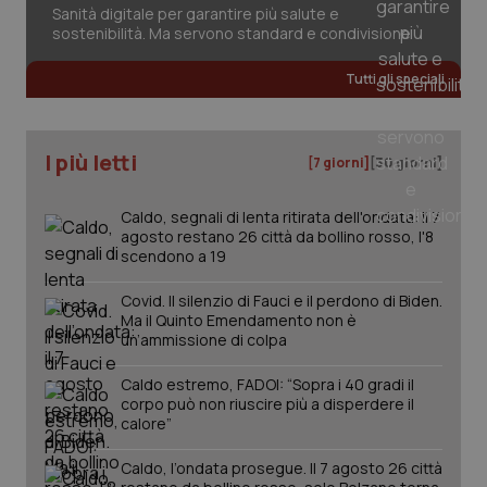
Sanità digitale per garantire più salute e
sostenibilità. Ma servono standard e condivisione
Tutti gli speciali
I più letti
[7 giorni]
[30 giorni]
Caldo, segnali di lenta ritirata dell'ondata: il 7
agosto restano 26 città da bollino rosso, l'8
scendono a 19
Covid. Il silenzio di Fauci e il perdono di Biden.
Ma il Quinto Emendamento non è
un’ammissione di colpa
Caldo estremo, FADOI: “Sopra i 40 gradi il
corpo può non riuscire più a disperdere il
PHPSESSID
Sessio
PHP.net
calore”
www.quotidianosanita.it
Caldo, l’ondata prosegue. Il 7 agosto 26 città