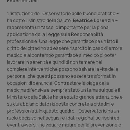
Federico Gelli
.
Piemonte
HIV
“L’istituzione dell’Osservatorio delle buone pratiche –
ha detto il Ministro della Salute,
Beatrice Lorenzin
–
Provincia Autonoma di Bolzano
Infezioni & Febbre
rappresenta un tassello importante per la piena
applicazione della Legge sulla Responsabilità
Provincia Autonoma di Trento
Ipertensione & Scompenso
professionale. Una legge che garantisce da un lato il
diritto del cittadino ad essere risarcito in caso di errore
medico e al contempo garantisce al medico di poter
Puglia
Malattie rare
lavorare in serenità e quindi di non temere nel
compiere interventi che possono salvare la vita delle
Sardegna
Malattia di Crohn & Rettocolite Ulcerosa
persone, che questi possano essere trasformati in
occasioni di denuncia. Contrastare la piaga della
Sicilia
Neuroscienze & patologie neurodegenerative
medicina difensiva è sempre stato un tema sul quale il
Ministero della Salute ha prestato grande attenzione e
Toscana
Obesità
su cui abbiamo dato risposte concrete a cittadini e
professionisti. In questo quadro, l’Osservatorio ha un
Umbria
Oftalmologia
ruolo decisivo nell’acquisire i dati regionali su rischi ed
eventi avversi, individuare misure per la prevenzione e