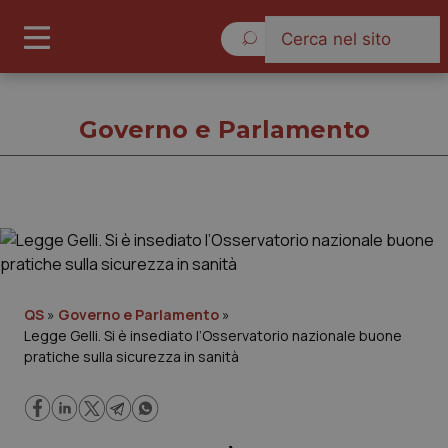
Domenica 9 Agosto 2026
Governo e Parlamento
Governo e Parlamento
Cronache
QS
»
Governo e Parlamento
»
Legge Gelli. Si è insediato l’Osservatorio nazionale buone
Governo e Parlamento
pratiche sulla sicurezza in sanità
Regioni e Asl
Lavoro e Professioni