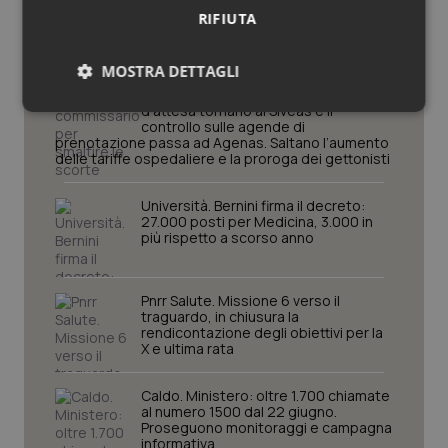
Governo e Parlamento
RIFIUTA
MOSTRA DETTAGLI
Decreto PA. Un commissario per
smaltire le scorte Covid, le liste
d’attesa tornano al Siveas e il
Necessari
Statistici
Marketing
controllo sulle agende di
prenotazione passa ad Agenas. Saltano l’aumento
delle tariffe ospedaliere e la proroga dei gettonisti
Università. Bernini firma il decreto:
27.000 posti per Medicina, 3.000 in
più rispetto a scorso anno
Necessari
Statistici
Marketing
I cookie necessari contribuiscono a rendere fruibile il
Pnrr Salute. Missione 6 verso il
sito web abilitandone funzionalità di base quali la
traguardo, in chiusura la
navigazione sulle pagine e l'accesso alle aree
rendicontazione degli obiettivi per la
protette del sito. Il sito web non è in grado di
X e ultima rata
funzionare correttamente senza questi cookie.
Nome
Fornitore
/
Dominio
Scaden
Caldo. Ministero: oltre 1.700 chiamate
al numero 1500 dal 22 giugno.
VISITOR_PRIVACY_METADATA
5 mesi
YouTube
Proseguono monitoraggi e campagna
settim
.youtube.com
informativa