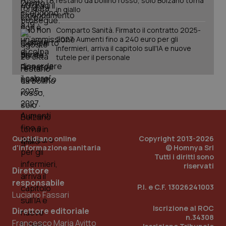
restano da bollino rosso, solo Bolzano torna
in giallo
Comparto Sanità. Firmato il contratto 2025-
2027. Aumenti fino a 240 euro per gli
infermieri, arriva il capitolo sull'IA e nuove
tutele per il personale
Quotidiano online
Copyright 2013-2026
d'informazione sanitaria
© Homnya Srl
_ga_KM60CM4NPH
.quotidianosanita.it
1 anno
Tutti i diritti sono
mes
riservati
Direttore
responsabile
P.I. e C.F. 13026241003
Luciano Fassari
Iscrizione al ROC
Direttore editoriale
n.34308
Francesco Maria Avitto