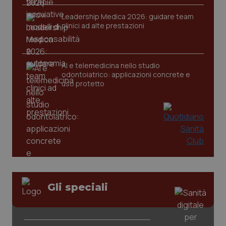
Leadership Medica 2026: guidare team
clinici ad alte prestazioni
tracking-sites-ironfish-
www.quotidianosanita.it
4
tracking-enable
settim
2 gior
AI e telemedicina nello studio
odontoiatrico: applicazioni concrete e
uso protetto
tracking-sites-ironfish-
www.quotidianosanita.it
4
session-id
settim
2 gior
_ga
1 anno
Google LLC
mes
.quotidianosanita.it
Gli speciali