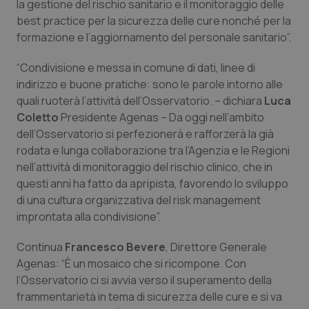
Valle D’Aosta
Oncodermatologia
la gestione del rischio sanitario e il monitoraggio delle
best practice per la sicurezza delle cure nonché per la
formazione e l’aggiornamento del personale sanitario”.
Veneto
Oncoematologia
“Condivisione e messa in comune di dati, linee di
Oncologia & Nutrizione
indirizzo e buone pratiche: sono le parole intorno alle
quali ruoterà l’attività dell’Osservatorio. – dichiara
Luca
Psoriasi & pelle
Coletto
Presidente Agenas – Da oggi nell’ambito
dell’Osservatorio si perfezionerà e rafforzerà la già
Quotidiano Cardiologia
rodata e lunga collaborazione tra l’Agenzia e le Regioni
nell’attività di monitoraggio del rischio clinico, che in
Quotidiano Chirurgia
questi anni ha fatto da apripista, favorendo lo sviluppo
di una cultura organizzativa del risk management
improntata alla condivisione”.
Quotidiano Oncologia
Continua
Francesco Bevere
, Direttore Generale
Quotidiano Pediatria
Agenas: “È un mosaico che si ricompone. Con
l’Osservatorio ci si avvia verso il superamento della
Rene & patologie urogenitali
frammentarietà in tema di sicurezza delle cure e si va