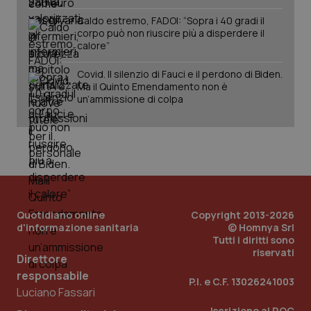
Caldo estremo, FADOI: “Sopra i 40 gradi il
corpo può non riuscire più a disperdere il
calore”
Covid. Il silenzio di Fauci e il perdono di Biden.
Ma il Quinto Emendamento non è
un’ammissione di colpa
Quotidiano online
Copyright 2013-2026
_ga_KM60CM4NPH
.quotidianosanita.it
1 anno
d'informazione sanitaria
© Homnya Srl
mes
Tutti i diritti sono
riservati
Direttore
responsabile
P.I. e C.F. 13026241003
Luciano Fassari
Iscrizione al ROC