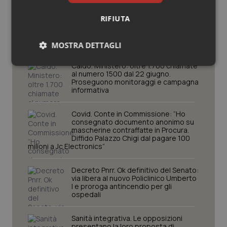
Potrebbe interessarti in
RIFIUTA
Governo e Parlamento
MOSTRA DETTAGLI
Caldo. Ministero: oltre 1.700 chiamate
Necessari
Statistici
Marketing
al numero 1500 dal 22 giugno.
Proseguono monitoraggi e campagna
informativa
Covid. Conte in Commissione: “Ho
consegnato documento anonimo su
mascherine contraffatte in Procura.
Diffido Palazzo Chigi dal pagare 100
Necessari
Statistici
Marketing
milioni a Jc Electronics”
I cookie necessari contribuiscono a rendere fruibile il
sito web abilitandone funzionalità di base quali la
Decreto Pnrr. Ok definitivo del Senato:
navigazione sulle pagine e l'accesso alle aree
via libera al nuovo Policlinico Umberto
protette del sito. Il sito web non è in grado di
I e proroga antincendio per gli
funzionare correttamente senza questi cookie.
ospedali
Nome
Fornitore
/
Dominio
Scaden
Sanità integrativa. Le opposizioni
VISITOR_PRIVACY_METADATA
5 mesi
YouTube
presentano la loro proposta di
settim
.youtube.com