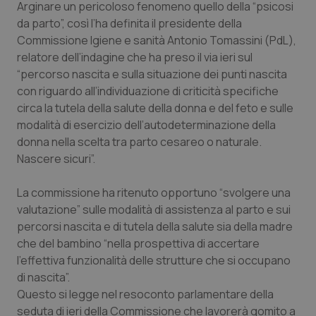
Arginare un pericoloso fenomeno quello della “psicosi
Calabria
Asma & BPCO
da parto”, così l’ha definita il presidente della
Commissione Igiene e sanità Antonio Tomassini (PdL),
Campania
Car-T
relatore dell’indagine che ha preso il via ieri sul
“percorso nascita e sulla situazione dei punti nascita
Emilia-Romagna
Colesterolo & coronaropatie
con riguardo all’individuazione di criticità specifiche
circa la tutela della salute della donna e del feto e sulle
Friuli Venezia Giulia
Dermatite Atopica
modalità di esercizio dell’autodeterminazione della
donna nella scelta tra parto cesareo o naturale.
Lazio
Diabete & glucometri
Nascere sicuri”.
La commissione ha ritenuto opportuno “svolgere una
Liguria
Disturbi dell’umore
valutazione” sulle modalità di assistenza al parto e sui
percorsi nascita e di tutela della salute sia della madre
Lombardia
Dolore
che del bambino “nella prospettiva di accertare
l’effettiva funzionalità delle strutture che si occupano
Marche
Donna & Salute
di nascita”.
Questo si legge nel resoconto parlamentare della
Molise
Epatiti
seduta di ieri della Commissione che lavorerà gomito a