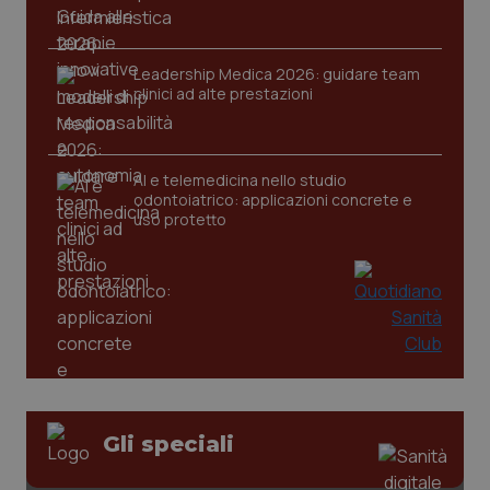
Leadership Medica 2026: guidare team
clinici ad alte prestazioni
tracking-sites-ironfish-
www.quotidianosanita.it
4
tracking-enable
settim
2 gior
AI e telemedicina nello studio
odontoiatrico: applicazioni concrete e
uso protetto
tracking-sites-ironfish-
www.quotidianosanita.it
4
session-id
settim
2 gior
_ga
1 anno
Google LLC
mes
.quotidianosanita.it
Gli speciali