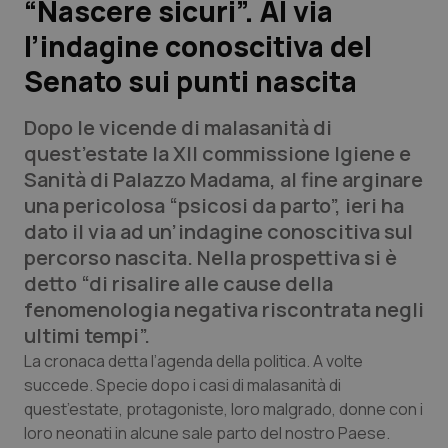
“Nascere sicuri”. Al via
l’indagine conoscitiva del
Scienza e Farmaci
Senato sui punti nascita
Studi e Analisi
Dopo le vicende di malasanità di
Lettere al direttore
quest’estate la XII commissione Igiene e
Sanità di Palazzo Madama, al fine arginare
Edizioni Regionali
una pericolosa “psicosi da parto”, ieri ha
dato il via ad un’indagine conoscitiva sul
QS Pro
percorso nascita. Nella prospettiva si è
detto “di risalire alle cause della
Professionisti Sanitari.AI
fenomenologia negativa riscontrata negli
ultimi tempi”.
Abruzzo
QS Pro Gold
La cronaca detta l’agenda della politica. A volte
succede. Specie dopo i casi di malasanità di
QS Club
Newsletter
quest’estate, protagoniste, loro malgrado, donne con i
Basilicata
Artrite & artrosi
loro neonati in alcune sale parto del nostro Paese.