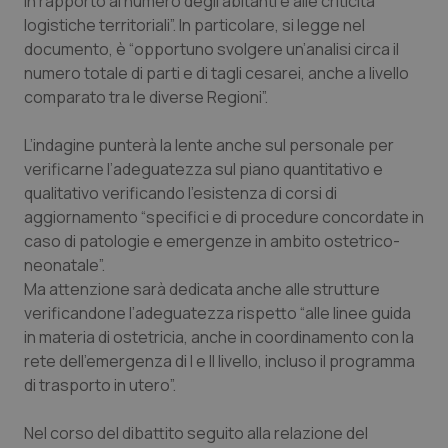
in rapporto al numero degli abitanti e alle criticità
Valle D’Aosta
Oncodermatologia
logistiche territoriali”. In particolare, si legge nel
documento, è “opportuno svolgere un’analisi circa il
Veneto
Oncoematologia
numero totale di parti e di tagli cesarei, anche a livello
comparato tra le diverse Regioni”.
Oncologia & Nutrizione
L’indagine punterà la lente anche sul personale per
Psoriasi & pelle
verificarne l’adeguatezza sul piano quantitativo e
qualitativo verificando l’esistenza di corsi di
Quotidiano Cardiologia
aggiornamento “specifici e di procedure concordate in
caso di patologie e emergenze in ambito ostetrico-
Quotidiano Chirurgia
neonatale”.
Ma attenzione sarà dedicata anche alle strutture
verificandone l’adeguatezza rispetto “alle linee guida
Quotidiano Oncologia
in materia di ostetricia, anche in coordinamento con la
rete dell’emergenza di I e II livello, incluso il programma
Quotidiano Pediatria
di trasporto in utero”.
Rene & patologie urogenitali
Nel corso del dibattito seguito alla relazione del