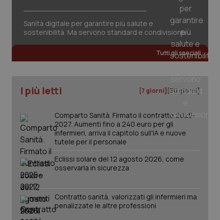
Sanità digitale per garantire più salute e
sostenibilità. Ma servono standard e condivisione
Tutti gli speciali
I più letti
[7 giorni]
[30 giorni]
Comparto Sanità. Firmato il contratto 2025-
2027. Aumenti fino a 240 euro per gli
infermieri, arriva il capitolo sull'IA e nuove
tutele per il personale
Eclissi solare del 12 agosto 2026, come
osservarla in sicurezza
PHPSESSID
Sessio
PHP.net
Contratto sanità, valorizzati gli infermieri ma
www.quotidianosanita.it
penalizzate le altre professioni