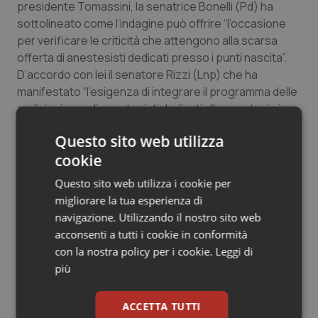
presidente Tomassini, la senatrice Bonelli (Pd) ha
Salute orale & impianti
sottolineato come l’indagine può offrire “l’occasione
per verificare le criticità che attengono alla scarsa
Sangue & coagulazione
offerta di anestesisti dedicati presso i punti nascita”.
D’accordo con lei il senatore Rizzi (Lnp) che ha
Tiroide
manifestato “l’esigenza di integrare il programma delle
audizioni con gli anestesisti dedicati alla anestesia in
travaglio”.
Tumore al seno
Questo sito web utilizza
cookie
Stefano Simoni
Tumore ovarico
Questo sito web utilizza i cookie per
Tumori del Polmone & Testa Collo
migliorare la tua esperienza di
28 Ottobre 2010
navigazione. Utilizzando il nostro sito web
© Riproduzione riservata
acconsenti a tutti i cookie in conformità
Tumori gastrointestinali
con la nostra policy per i cookie.
Leggi di
più
Ulcera & Reflusso
ACCETTA TUTTI
Vaccini