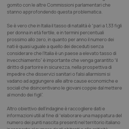
gomito con le altre Commissioni parlamentari che
Piemonte
HIV
stanno approfondendo questa problematica.
Provincia Autonoma di Bolzano
Infezioni & Febbre
Se è vero che in Italia il tasso di natalità è “pari a 1,33 figli
per donna in età fertile, e in termini percentuali
prossimo allo zero, in quanto per anno il numero dei
Provincia Autonoma di Trento
Ipertensione & Scompenso
nati è quasi uguale a quello dei deceduti senza
considerare che l’Italia è un paese a elevato tasso di
Puglia
Malattie rare
invecchiamento” è importante che venga garantito “il
diritto di partorire in sicurezza, nella prospettiva di
Sardegna
Malattia di Crohn & Rettocolite Ulcerosa
impedire che disservizi sanitari o falsi allarmismi si
vadano ad aggiungere alle altre cause economiche e
Sicilia
Neuroscienze & patologie neurodegenerative
sociali che disincentivano le giovani coppie dal mettere
al mondo dei figli”.
Toscana
Obesità
Altro obiettivo dell’indagine è raccogliere dati e
Umbria
Oftalmologia
informazioni utili al fine di “elaborare una mappatura del
numero dei punti nascita presenti nel territorio italiano