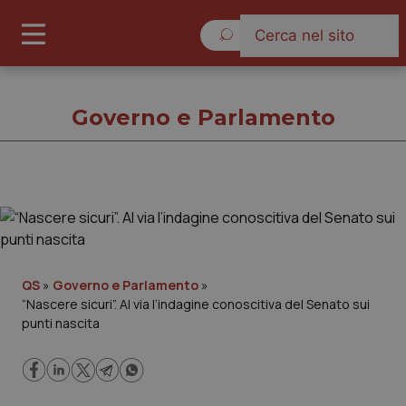
Giovedì 6 Agosto 2026
Governo e Parlamento
Governo e Parlamento
Cronache
QS
»
Governo e Parlamento
»
“Nascere sicuri”. Al via l’indagine conoscitiva del Senato sui
Governo e Parlamento
punti nascita
Regioni e Asl
Lavoro e Professioni