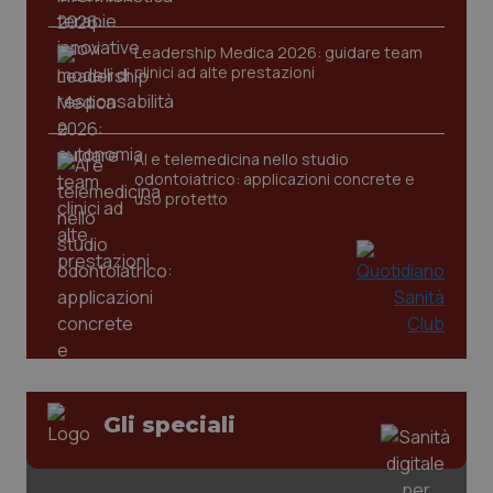
Leadership Medica 2026: guidare team
clinici ad alte prestazioni
CookieScriptConsent
5 mesi
CookieScript
settim
www.quotidianosanita.it
AI e telemedicina nello studio
odontoiatrico: applicazioni concrete e
uso protetto
tracking-sites-ironfish-
www.quotidianosanita.it
4
tracking-enable
settim
2 gior
Gli speciali
tracking-sites-ironfish-
www.quotidianosanita.it
4