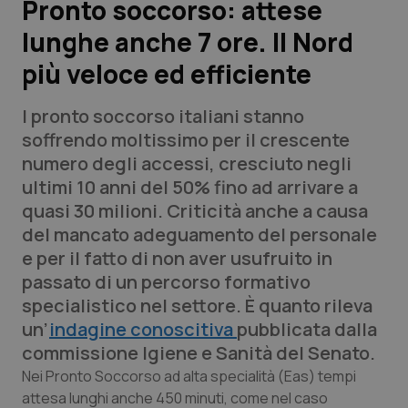
Pronto soccorso: attese
lunghe anche 7 ore. Il Nord
Scienza e Farmaci
più veloce ed efficiente
Studi e Analisi
I pronto soccorso italiani stanno
Lettere al direttore
soffrendo moltissimo per il crescente
numero degli accessi, cresciuto negli
Edizioni Regionali
ultimi 10 anni del 50% fino ad arrivare a
quasi 30 milioni. Criticità anche a causa
QS Pro
del mancato adeguamento del personale
e per il fatto di non aver usufruito in
Professionisti Sanitari.AI
passato di un percorso formativo
specialistico nel settore. È quanto rileva
Abruzzo
QS Pro Gold
un’
indagine conoscitiva
pubblicata dalla
commissione Igiene e Sanità del Senato.
QS Club
Newsletter
Basilicata
Artrite & artrosi
Nei Pronto Soccorso ad alta specialità (Eas) tempi
attesa lunghi anche 450 minuti, come nel caso