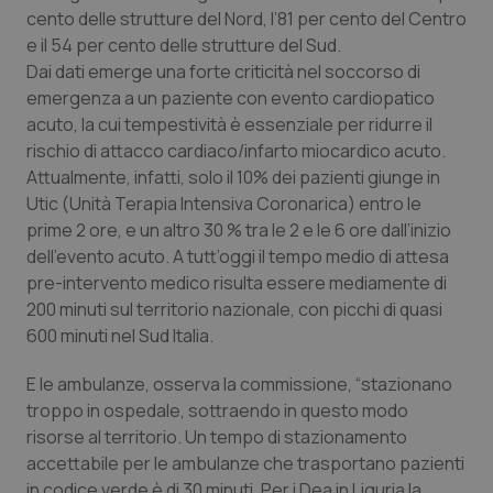
cento delle strutture del Nord, l’81 per cento del Centro
Piemonte
HIV
e il 54 per cento delle strutture del Sud.
Dai dati emerge una forte criticità nel soccorso di
Provincia Autonoma di Bolzano
Infezioni & Febbre
emergenza a un paziente con evento cardiopatico
acuto, la cui tempestività è essenziale per ridurre il
rischio di attacco cardiaco/infarto miocardico acuto.
Provincia Autonoma di Trento
Ipertensione & Scompenso
Attualmente, infatti, solo il 10% dei pazienti giunge in
Utic (Unità Terapia Intensiva Coronarica) entro le
Puglia
Malattie rare
prime 2 ore, e un altro 30 % tra le 2 e le 6 ore dall’inizio
dell’evento acuto. A tutt’oggi il tempo medio di attesa
Sardegna
Malattia di Crohn & Rettocolite Ulcerosa
pre-intervento medico risulta essere mediamente di
200 minuti sul territorio nazionale, con picchi di quasi
Sicilia
Neuroscienze & patologie neurodegenerative
600 minuti nel Sud Italia.
Toscana
Obesità
E le ambulanze, osserva la commissione, “stazionano
troppo in ospedale, sottraendo in questo modo
risorse al territorio. Un tempo di stazionamento
Umbria
Oftalmologia
accettabile per le ambulanze che trasportano pazienti
in codice verde è di 30 minuti. Per i Dea in Liguria la