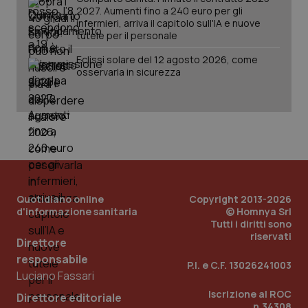
2027. Aumenti fino a 240 euro per gli
infermieri, arriva il capitolo sull'IA e nuove
tutele per il personale
Eclissi solare del 12 agosto 2026, come
osservarla in sicurezza
PHPSESSID
Sessio
PHP.net
www.quotidianosanita.it
Quotidiano online
Copyright 2013-2026
d'informazione sanitaria
© Homnya Srl
Tutti i diritti sono
riservati
Direttore
responsabile
P.I. e C.F. 13026241003
Luciano Fassari
Iscrizione al ROC
Direttore editoriale
n.34308