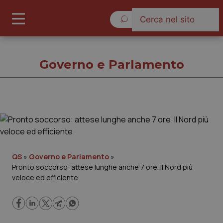
Venerdì 7 Agosto 2026
Governo e Parlamento
Governo e Parlamento
Cronache
QS
»
Governo e Parlamento
»
Pronto soccorso: attese lunghe anche 7 ore. Il Nord più
Governo e Parlamento
veloce ed efficiente
Regioni e Asl
Lavoro e Professioni