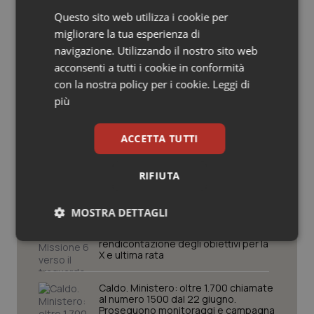
Salute orale & impianti
Questo sito web utilizza i cookie per
Governo e Parlamento
migliorare la tua esperienza di
navigazione. Utilizzando il nostro sito web
Sangue & coagulazione
Decreto PA. Un commissario per
acconsenti a tutti i cookie in conformità
smaltire le scorte Covid, le liste
con la nostra policy per i cookie.
Leggi di
Tiroide
d’attesa tornano al Siveas e il
controllo sulle agende di
più
prenotazione passa ad Agenas. Saltano l’aumento
delle tariffe ospedaliere e la proroga dei gettonisti
Tumore al seno
ACCETTA TUTTI
Università. Bernini firma il decreto:
Tumore ovarico
27.000 posti per Medicina, 3.000 in
RIFIUTA
più rispetto a scorso anno
Tumori del Polmone & Testa Collo
MOSTRA DETTAGLI
Pnrr Salute. Missione 6 verso il
traguardo, in chiusura la
Tumori gastrointestinali
Necessari
Statistici
Marketing
rendicontazione degli obiettivi per la
X e ultima rata
Ulcera & Reflusso
Caldo. Ministero: oltre 1.700 chiamate
al numero 1500 dal 22 giugno.
Vaccini
Proseguono monitoraggi e campagna