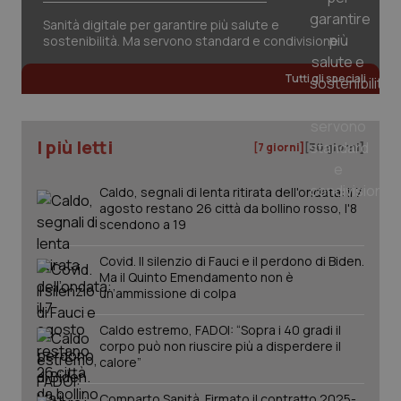
session-id
settim
2 gior
Sanità digitale per garantire più salute e
sostenibilità. Ma servono standard e condivisione
Tutti gli speciali
_ga
1 anno
Google LLC
mes
.quotidianosanita.it
I più letti
[7 giorni]
[30 giorni]
Caldo, segnali di lenta ritirata dell'ondata: il 7
agosto restano 26 città da bollino rosso, l'8
scendono a 19
Covid. Il silenzio di Fauci e il perdono di Biden.
Ma il Quinto Emendamento non è
un’ammissione di colpa
Caldo estremo, FADOI: “Sopra i 40 gradi il
corpo può non riuscire più a disperdere il
calore”
Comparto Sanità. Firmato il contratto 2025-