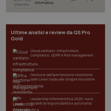
informativa
Necessari
Statistici
Marketing
I cookie necessari contribuiscono a rendere fruibile il
sito web abilitandone funzionalità di base quali la
navigazione sulle pagine e l'accesso alle aree
protette del sito. Il sito web non è in grado di
Ultime analisi e review da QS Pro
funzionare correttamente senza questi cookie.
Gold
Nome
Fornitore
/
Dominio
Scaden
VISITOR_PRIVACY_METADATA
5 mesi
YouTube
Cloud sanitario: infrastrutture,
settim
.youtube.com
compliance, GDPR e Risk management
Gestione dell'Ipertensione resistente:
dalle Linee Guida alle terapie innovative
Leadership Infermieristica 2026: nuovi
modelli di responsabilità e autonomia