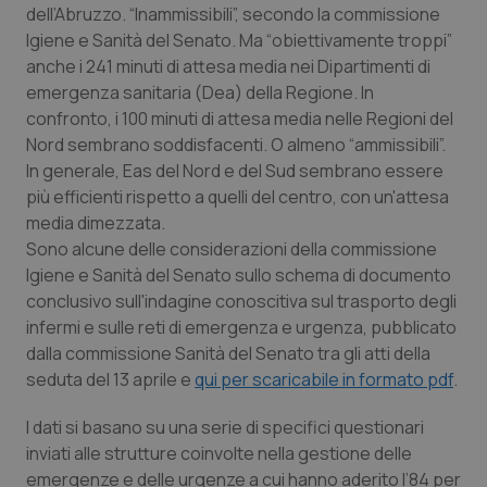
dell’Abruzzo. “Inammissibili”, secondo la commissione
Calabria
Asma & BPCO
Igiene e Sanità del Senato. Ma “obiettivamente troppi”
anche i 241 minuti di attesa media nei Dipartimenti di
Campania
Car-T
emergenza sanitaria (Dea) della Regione. In
confronto, i 100 minuti di attesa media nelle Regioni del
Emilia-Romagna
Colesterolo & coronaropatie
Nord sembrano soddisfacenti. O almeno “ammissibili”.
In generale, Eas del Nord e del Sud sembrano essere
Friuli Venezia Giulia
Dermatite Atopica
più efficienti rispetto a quelli del centro, con un'attesa
media dimezzata.
Lazio
Diabete & glucometri
Sono alcune delle considerazioni della commissione
Igiene e Sanità del Senato sullo schema di documento
Liguria
Disturbi dell’umore
conclusivo sull'indagine conoscitiva sul trasporto degli
infermi e sulle reti di emergenza e urgenza, pubblicato
dalla commissione Sanità del Senato tra gli atti della
Lombardia
Dolore
seduta del 13 aprile e
qui per scaricabile in formato pdf
.
Marche
Donna & Salute
I dati si basano su una serie di specifici questionari
inviati alle strutture coinvolte nella gestione delle
Molise
Epatiti
emergenze e delle urgenze a cui hanno aderito l’84 per