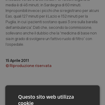
Valle D’Aosta
Oncodermatologia
media è di 46 minuti; in Sardegna di 60 minuti.
Improponibili invece i picchi che si registrano per alcuni
Veneto
Oncoematologia
Eas, quali 127 minuti per il Lazio e 152 minuti per la
Puglia, in cui i pazienti sostano quasi 3 ore sulla barella
Oncologia & Nutrizione
dell’ambulanza”. Dati che, secondo la commissione,
sollevano anche il dubbio che la “medicina di base non
Psoriasi & pelle
sia in grado di svolgere un fattivo ruolo di filtro” con
l’ospedale.
Quotidiano Cardiologia
15 Aprile 2011
Quotidiano Chirurgia
© Riproduzione riservata
Quotidiano Oncologia
Quotidiano Pediatria
Questo sito web utilizza
Rene & patologie urogenitali
cookie
Potrebbe interessarti in