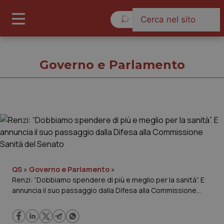
Domenica 9 Agosto 2026
Governo e Parlamento
Governo e Parlamento
Cronache
Governo e Parlamento
QS
»
Governo e Parlamento
»
Renzi: “Dobbiamo spendere di più e meglio per la sanità”. E
annuncia il suo passaggio dalla Difesa alla Commissione
Regioni e Asl
Sanità del Senato
Lavoro e Professioni