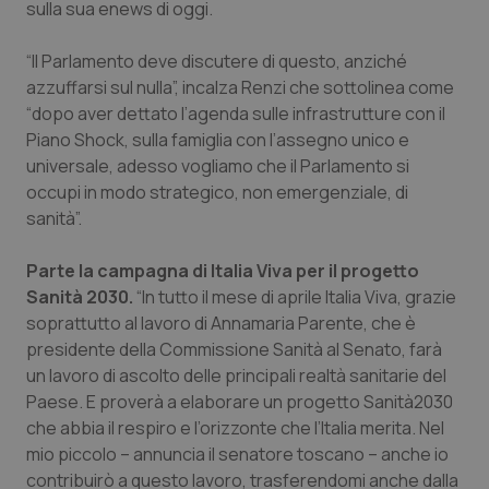
sulla sua enews di oggi.
Piemonte
HIV
“Il Parlamento deve discutere di questo, anziché
azzuffarsi sul nulla”, incalza Renzi che sottolinea come
Provincia Autonoma di Bolzano
Infezioni & Febbre
“dopo aver dettato l’agenda sulle infrastrutture con il
Piano Shock, sulla famiglia con l’assegno unico e
Provincia Autonoma di Trento
Ipertensione & Scompenso
universale, adesso vogliamo che il Parlamento si
occupi in modo strategico, non emergenziale, di
Puglia
Malattie rare
sanità”.
Sardegna
Malattia di Crohn & Rettocolite Ulcerosa
Parte la campagna di Italia Viva per il progetto
Sanità 2030.
“In tutto il mese di aprile Italia Viva, grazie
Sicilia
Neuroscienze & patologie neurodegenerative
soprattutto al lavoro di Annamaria Parente, che è
presidente della Commissione Sanità al Senato, farà
un lavoro di ascolto delle principali realtà sanitarie del
Toscana
Obesità
Paese. E proverà a elaborare un progetto Sanità2030
che abbia il respiro e l’orizzonte che l’Italia merita. Nel
Umbria
Oftalmologia
mio piccolo – annuncia il senatore toscano – anche io
contribuirò a questo lavoro, trasferendomi anche dalla