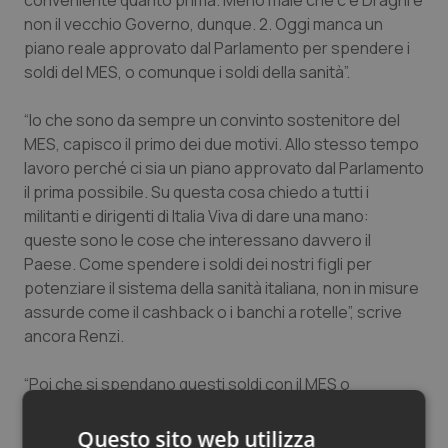
conveniente quanto prima. Meno male che c’è Draghi e
Salute orale & impianti
non il vecchio Governo, dunque. 2. Oggi manca un
piano reale approvato dal Parlamento per spendere i
soldi del MES, o comunque i soldi della sanità”.
Sangue & coagulazione
“Io che sono da sempre un convinto sostenitore del
Tiroide
MES, capisco il primo dei due motivi. Allo stesso tempo
lavoro perché ci sia un piano approvato dal Parlamento
Tumore al seno
il prima possibile. Su questa cosa chiedo a tutti i
militanti e dirigenti di Italia Viva di dare una mano:
Tumore ovarico
queste sono le cose che interessano davvero il
Paese. Come spendere i soldi dei nostri figli per
Tumori del Polmone & Testa Collo
potenziare il sistema della sanità italiana, non in misure
assurde come il cashback o i banchi a rotelle”, scrive
Tumori gastrointestinali
ancora Renzi.
“Poi che si spendano questi soldi con il MES o
Ulcera & Reflusso
ricorrendo al debito pubblico tradizionale lo deciderà il
Governo: per me la cosa fondamentale è che ci siano
Questo sito web utilizza
Vaccini