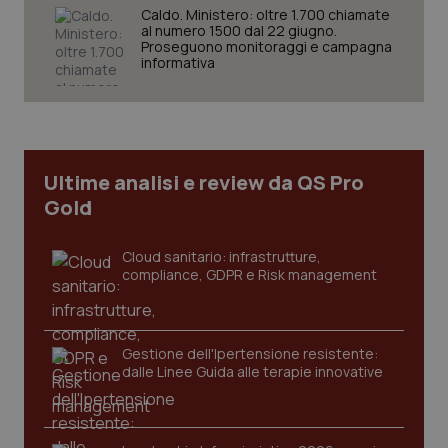
Caldo. Ministero: oltre 1.700 chiamate
al numero 1500 dal 22 giugno.
Proseguono monitoraggi e campagna
informativa
CookieScriptConsent
5 mesi
CookieScript
settim
www.quotidianosanita.it
Ultime analisi e review da QS Pro
Gold
Cloud sanitario: infrastrutture,
compliance, GDPR e Risk management
Gestione dell'Ipertensione resistente:
tracking-sites-ironfish-
www.quotidianosanita.it
4
tracking-enable
settim
dalle Linee Guida alle terapie innovative
2 gior