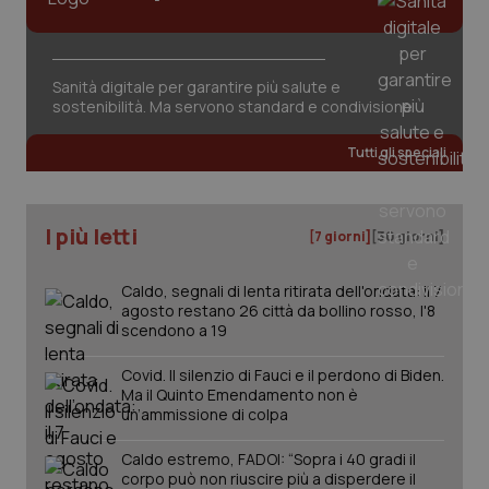
Sanità digitale per garantire più salute e
sostenibilità. Ma servono standard e condivisione
Tutti gli speciali
PHPSESSID
Sessio
PHP.net
www.quotidianosanita.it
I più letti
[7 giorni]
[30 giorni]
Caldo, segnali di lenta ritirata dell'ondata: il 7
agosto restano 26 città da bollino rosso, l'8
scendono a 19
Covid. Il silenzio di Fauci e il perdono di Biden.
Ma il Quinto Emendamento non è
un’ammissione di colpa
Caldo estremo, FADOI: “Sopra i 40 gradi il
corpo può non riuscire più a disperdere il