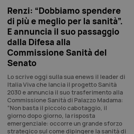
Renzi: “Dobbiamo spendere
Scienza e Farmaci
di più e meglio per la sanità”.
E annuncia il suo passaggio
Studi e Analisi
dalla Difesa alla
Lettere al direttore
Commissione Sanità del
Edizioni Regionali
Senato
QS Pro
Lo scrive oggi sulla sua enews il leader di
Italia Viva che lancia il progetto Sanità
Professionisti Sanitari.AI
2030 e annuncia il suo trasferimento alla
Commissione Sanità di Palazzo Madama:
“Non basta il piccolo cabotaggio, il
Abruzzo
QS Pro Gold
giorno dopo giorno, la risposta
QS Club
Newsletter
emergenziale: occorre un grande sforzo
Basilicata
Artrite & artrosi
strategico sul come dipingere la sanità di