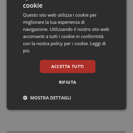
subito fondi per la sanità. Perché se dobbiamo dire
cookie
grazie a medici e personale sanitario è anche vero che
Questo sito web utilizza i cookie per
ci sono state scene vergognose in questi mesi. E i
migliorare la tua esperienza di
denari investiti bene in sanità non sono spese, sono
navigazione. Utilizzando il nostro sito web
l’assicurazione sul nostro futuro”, conclude il leader di
acconsenti a tutti i cookie in conformità
Italia Viva.
con la nostra policy per i cookie.
Leggi di
più
Boldrini (PD): “Benvenuto a Renzi ma come
Commissione abbiamo già messo a fuoco le
ACCETTA TUTTI
priorità per la sanità del futuro”
RIFIUTA
03 Aprile 2021
MOSTRA DETTAGLI
© Riproduzione riservata
Necessari
Statistici
Marketing