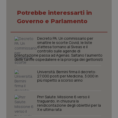
Potrebbe interessarti in
Necessari
Statistici
Marketing
Governo e Parlamento
I cookie necessari contribuiscono a rendere fruibile il
sito web abilitandone funzionalità di base quali la
navigazione sulle pagine e l'accesso alle aree
Decreto PA. Un commissario per
protette del sito. Il sito web non è in grado di
smaltire le scorte Covid, le liste
funzionare correttamente senza questi cookie.
d’attesa tornano al Siveas e il
controllo sulle agende di
Nome
Fornitore
/
Dominio
Scaden
prenotazione passa ad Agenas. Saltano l’aumento
delle tariffe ospedaliere e la proroga dei gettonisti
VISITOR_PRIVACY_METADATA
5 mesi
YouTube
settim
.youtube.com
Università. Bernini firma il decreto:
27.000 posti per Medicina, 3.000 in
più rispetto a scorso anno
Pnrr Salute. Missione 6 verso il
traguardo, in chiusura la
rendicontazione degli obiettivi per la
X e ultima rata