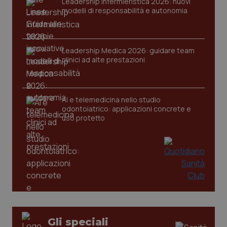
Leadership Infermieristica 2026: nuovi
tracking-sites-ironfish-
www.quotidianosanita.it
4
modelli di responsabilità e autonomia
session-id
settim
2 gior
Leadership Medica 2026: guidare team
clinici ad alte prestazioni
_ga
1 anno
Google LLC
mes
.quotidianosanita.it
AI e telemedicina nello studio
odontoiatrico: applicazioni concrete e
uso protetto
Gli speciali