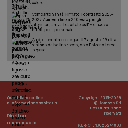
calore”
Comparto Sanità. Firmato il contratto 2025-
2027. Aumenti fino a 240 euro per gli
infermieri, arriva il capitolo sull'IA e nuove
tutele per il personale
_ga_KM60CM4NPH
.quotidianosanita.it
1 anno
mes
Caldo, l’ondata prosegue. Il 7 agosto 26 città
restano da bollino rosso, solo Bolzano torna
in giallo
Fornitore
/
Nome
Scadenza
Descrizion
Dominio
Nome
Fornitore
/
Dominio
Scadenza
Des
Quotidiano online
Copyright 2013-2026
_ga_0VMQEQKQ1N
.quotidianosanita.it
1 anno 1
Questo
mese
cookie
VISITOR_INFO1_LIVE
5 mesi 4
Que
d'informazione sanitaria
© Homnya Srl
Google LLC
viene
settimane
imp
.youtube.com
Tutti i diritti sono
utilizzato
You
riservati
da Google
ten
Direttore
Analytics
pre
per
responsabile
del
P.I. e C.F. 13026241003
mantener
vid