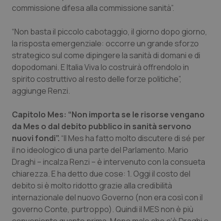
Valle D’Aosta
Oncodermatologia
commissione difesa alla commissione sanità”.
Veneto
Oncoematologia
“Non basta il piccolo cabotaggio, il giorno dopo giorno,
la risposta emergenziale: occorre un grande sforzo
Oncologia & Nutrizione
strategico sul come dipingere la sanità di domani e di
dopodomani. E Italia Viva lo costruirà offrendolo in
Psoriasi & pelle
spirito costruttivo al resto delle forze politiche”,
aggiunge Renzi.
Quotidiano Cardiologia
Capitolo Mes:
“Non importa se le risorse vengano
da Mes o dal debito pubblico in sanità servono
Quotidiano Chirurgia
nuovi fondi”.
“Il Mes ha fatto molto discutere di sé per
il no ideologico di una parte del Parlamento. Mario
Quotidiano Oncologia
Draghi – incalza Renzi – è intervenuto con la consueta
chiarezza. E ha detto due cose: 1. Oggi il costo del
Quotidiano Pediatria
debito si è molto ridotto grazie alla credibilità
internazionale del nuovo Governo (non era così con il
Rene & patologie urogenitali
governo Conte, purtroppo). Quindi il MES non è più