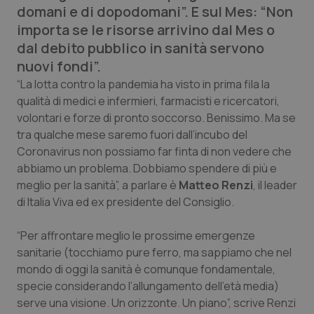
domani e di dopodomani”. E sul Mes: “Non
Calabria
Asma & BPCO
importa se le risorse arrivino dal Mes o
dal debito pubblico in sanità servono
Campania
Car-T
nuovi fondi”.
Emilia-Romagna
Colesterolo & coronaropatie
“La lotta contro la pandemia ha visto in prima fila la
qualità di medici e infermieri, farmacisti e ricercatori,
volontari e forze di pronto soccorso. Benissimo. Ma se
Friuli Venezia Giulia
Dermatite Atopica
tra qualche mese saremo fuori dall’incubo del
Coronavirus non possiamo far finta di non vedere che
Lazio
Diabete & glucometri
abbiamo un problema. Dobbiamo spendere di più e
meglio per la sanità”, a parlare è
Matteo Renzi
, il leader
Liguria
Disturbi dell’umore
di Italia Viva ed ex presidente del Consiglio.
Lombardia
Dolore
“Per affrontare meglio le prossime emergenze
sanitarie (tocchiamo pure ferro, ma sappiamo che nel
Marche
Donna & Salute
mondo di oggi la sanità è comunque fondamentale,
specie considerando l’allungamento dell’età media)
Molise
Epatiti
serve una visione. Un orizzonte. Un piano”, scrive Renzi