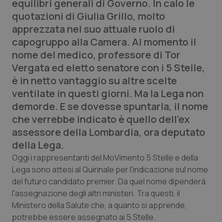
equilibri generali di Governo. In calo le
Calabria
Asma & BPCO
quotazioni di Giulia Grillo, molto
apprezzata nel suo attuale ruolo di
Campania
Car-T
capogruppo alla Camera. Al momento il
nome del medico, professore di Tor
Emilia-Romagna
Colesterolo & coronaropatie
Vergata ed eletto senatore con i 5 Stelle,
è in netto vantaggio su altre scelte
Friuli Venezia Giulia
Dermatite Atopica
ventilate in questi giorni. Ma la Lega non
demorde. E se dovesse spuntarla, il nome
Lazio
Diabete & glucometri
che verrebbe indicato è quello dell'ex
assessore della Lombardia, ora deputato
Liguria
Disturbi dell’umore
della Lega.
Oggi i rappresentanti del MoVimento 5 Stelle e della
Lombardia
Dolore
Lega sono attesi al Quirinale per l'indicazione sul nome
del futuro candidato premier. Da quel nome dipenderà
Marche
Donna & Salute
l'assegnazione degli altri ministeri. Tra questi, il
Ministero della Salute che, a quanto si apprende,
Molise
Epatiti
potrebbe essere assegnato ai 5 Stelle.