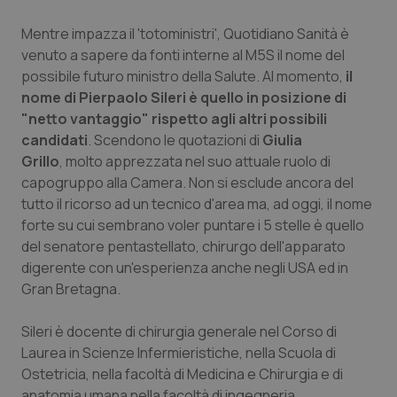
Piemonte
HIV
Mentre impazza il 'totoministri',
Quotidiano Sanità
è
venuto a sapere da fonti interne al M5S il nome del
possibile futuro ministro della Salute. Al momento,
Provincia Autonoma di Bolzano
Infezioni & Febbre
il
nome di Pierpaolo Sileri è quello in posizione di
"netto vantaggio" rispetto agli altri possibili
Provincia Autonoma di Trento
Ipertensione & Scompenso
candidati
. Scendono le quotazioni di
Giulia
Grillo
, molto apprezzata nel suo attuale ruolo di
Puglia
Malattie rare
capogruppo alla Camera. Non si esclude ancora del
tutto il ricorso ad un tecnico d'area ma, ad oggi, il nome
Sardegna
Malattia di Crohn & Rettocolite Ulcerosa
forte su cui sembrano voler puntare i 5 stelle è quello
del senatore pentastellato, chirurgo dell'apparato
Sicilia
Neuroscienze & patologie neurodegenerative
digerente con un'esperienza anche negli USA ed in
Gran Bretagna.
Toscana
Obesità
Sileri è docente di chirurgia generale nel Corso di
Laurea in Scienze Infermieristiche, nella Scuola di
Umbria
Oftalmologia
Ostetricia, nella facoltà di Medicina e Chirurgia e di
anatomia umana nella facoltà di ingegneria