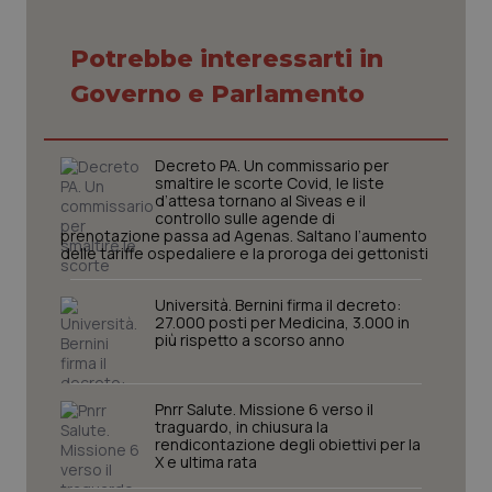
Potrebbe interessarti in
Necessari
Statistici
Marketing
Governo e Parlamento
I cookie necessari contribuiscono a rendere fruibile il
sito web abilitandone funzionalità di base quali la
navigazione sulle pagine e l'accesso alle aree
Decreto PA. Un commissario per
protette del sito. Il sito web non è in grado di
smaltire le scorte Covid, le liste
funzionare correttamente senza questi cookie.
d’attesa tornano al Siveas e il
controllo sulle agende di
Nome
Fornitore
/
Dominio
Scaden
prenotazione passa ad Agenas. Saltano l’aumento
VISITOR_PRIVACY_METADATA
5 mesi
YouTube
delle tariffe ospedaliere e la proroga dei gettonisti
settim
.youtube.com
Università. Bernini firma il decreto:
27.000 posti per Medicina, 3.000 in
più rispetto a scorso anno
Pnrr Salute. Missione 6 verso il
traguardo, in chiusura la
rendicontazione degli obiettivi per la
X e ultima rata