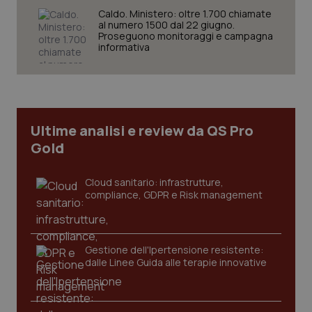
Caldo. Ministero: oltre 1.700 chiamate
al numero 1500 dal 22 giugno.
Proseguono monitoraggi e campagna
informativa
CookieScriptConsent
5 mesi
CookieScript
settim
www.quotidianosanita.it
Ultime analisi e review da QS Pro
Gold
Cloud sanitario: infrastrutture,
compliance, GDPR e Risk management
tracking-sites-ironfish-
www.quotidianosanita.it
4
Gestione dell'Ipertensione resistente:
tracking-enable
settim
dalle Linee Guida alle terapie innovative
2 gior