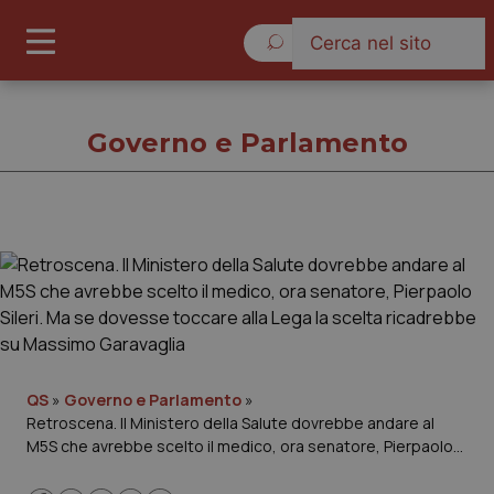
Domenica 9 Agosto 2026
Governo e Parlamento
Governo e Parlamento
Cronache
Governo e Parlamento
QS
»
Governo e Parlamento
»
Retroscena. Il Ministero della Salute dovrebbe andare al
Regioni e Asl
M5S che avrebbe scelto il medico, ora senatore, Pierpaolo
Sileri. Ma se dovesse toccare alla Lega la scelta ricadrebbe
Lavoro e Professioni
su Massimo Garavaglia