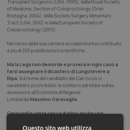
Transplant Surgeons (USA, 1999), dalla Royal Society
Salute orale & impianti
of Medicine, Section of Coloproctology (Gran
Bretagna, 2004), dalla Society Surgery Alimentary
Sangue & coagulazione
Tract (USA, 2010) e dalla European Society of
Coloproctology (2015).
Tiroide
Nel corso della sua carriera accademica ha contribuito
a più di 200 pubblicazioni scientifiche.
Tumore al seno
Ma la Lega non demorde e proverà in ogni caso a
Tumore ovarico
farsi assegnare il dicastero di Lungotevere a
Ripa.
Sul nome del candidato del Carroccio ci
Tumori del Polmone & Testa Collo
sarebbero pochi dubbi: la scelta ricadrebbe sull'ex
assessore all'Economia di Regione
Tumori gastrointestinali
Lombardia
Massimo Garavaglia
.
Ulcera & Reflusso
Garavaglia vanta senza dubbio anche una
corposa esperienza nel settore della sanità, visto
che è stato per anni il coordinatore del Comitato
Vaccini
Questo sito web utilizza