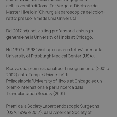
Valle D’Aosta
Oncodermatologia
dell’Università di Roma Tor Vergata. Direttore del
Master II livello in 'Chirurgia laparoscopica del colon-
Veneto
Oncoematologia
retto' presso la medesima Università.
Oncologia & Nutrizione
Dal 2017 adjunct visiting professor di chirurgia
generale nella University of Illinois at Chicago.
Psoriasi & pelle
Nel 1997 e 1998 “Visiting research fellow” presso la
Quotidiano Cardiologia
University of Pittsburgh Medical Center (USA).
Riceve due premi nazionali per l’insegnamento (2001 e
Quotidiano Chirurgia
2002) dalla ‘Temple University’ di
Philadelaphia/University of Illinois at Chicago ed un
Quotidiano Oncologia
premio internazionale per la ricerca dalla
Transplantation Society (2001).
Quotidiano Pediatria
Premi dalla Society Laparoendoscopic Surgeons
Rene & patologie urogenitali
(USA, 1999 e 2017), dalla American Society of