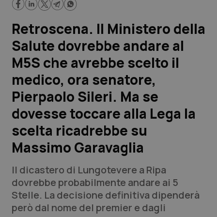
Scienza e Farmaci
Retroscena. Il Ministero della
Salute dovrebbe andare al
Studi e Analisi
M5S che avrebbe scelto il
Lettere al direttore
medico, ora senatore,
Pierpaolo Sileri. Ma se
Edizioni Regionali
dovesse toccare alla Lega la
QS Pro
scelta ricadrebbe su
Massimo Garavaglia
Professionisti Sanitari.AI
Il dicastero di Lungotevere a Ripa
Abruzzo
QS Pro Gold
dovrebbe probabilmente andare ai 5
Stelle. La decisione definitiva dipenderà
QS Club
Newsletter
Basilicata
Artrite & artrosi
però dal nome del premier e dagli