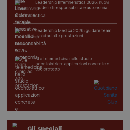
Leadership Infermieristica 2026: nuovi
tracking-sites-ironfish-
www.quotidianosanita.it
4
modelli di responsabilità e autonomia
session-id
settim
2 gior
Leadership Medica 2026: guidare team
clinici ad alte prestazioni
_ga
1 anno
Google LLC
mes
.quotidianosanita.it
AI e telemedicina nello studio
odontoiatrico: applicazioni concrete e
uso protetto
Gli speciali