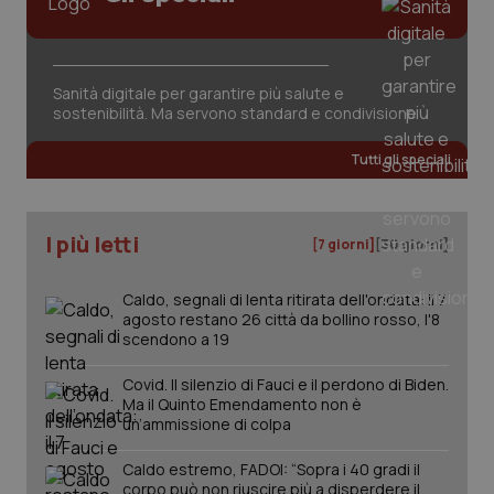
Sanità digitale per garantire più salute e
sostenibilità. Ma servono standard e condivisione
Tutti gli speciali
PHPSESSID
Sessio
PHP.net
www.quotidianosanita.it
I più letti
[7 giorni]
[30 giorni]
Caldo, segnali di lenta ritirata dell'ondata: il 7
agosto restano 26 città da bollino rosso, l'8
scendono a 19
Covid. Il silenzio di Fauci e il perdono di Biden.
Ma il Quinto Emendamento non è
un’ammissione di colpa
Caldo estremo, FADOI: “Sopra i 40 gradi il
corpo può non riuscire più a disperdere il