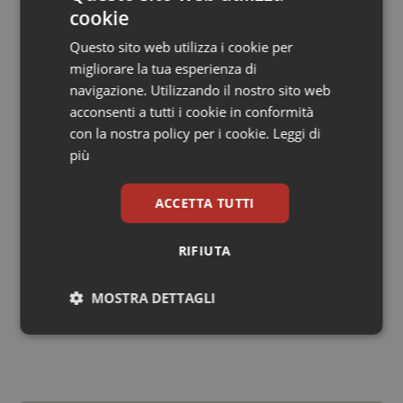
di settore delle Regioni per la sanità
. Il leghista
cookie
potrebbe inoltre essere molto utile nei prossimi mesi,
Questo sito web utilizza i cookie per
quando si dovranno tradurre in concreto quei
pre
migliorare la tua esperienza di
accordi, siglati lo scorso 28 febbraio
, che garantiranno
navigazione. Utilizzando il nostro sito web
maggiori autonomie su diverse materia a Lombardia,
acconsenti a tutti i cookie in conformità
Veneto ed Emilia Romagna. Un tema, questo, su cui la
con la nostra policy per i cookie.
Leggi di
Lega sta puntando molto.
più
Giovanni Rodriquez
ACCETTA TUTTI
G.R.
RIFIUTA
14 Maggio 2018
MOSTRA DETTAGLI
© Riproduzione riservata
Necessari
Statistici
Marketing